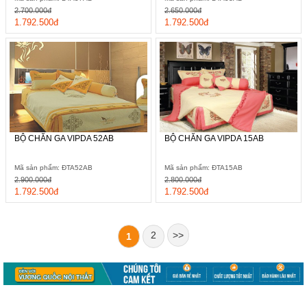
2.700.000đ
2.650.000đ
1.792.500đ
1.792.500đ
BỘ CHĂN GA VIPDA 52AB
BỘ CHĂN GA VIPDA 15AB
Mã sản phẩm: ĐTA52AB
Mã sản phẩm: ĐTA15AB
2.900.000đ
2.800.000đ
1.792.500đ
1.792.500đ
2
>>
1