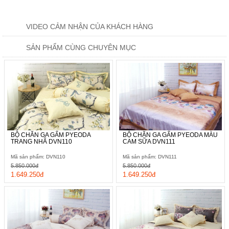
VIDEO CẢM NHẬN CỦA KHÁCH HÀNG
SẢN PHẨM CÙNG CHUYÊN MỤC
BỘ CHĂN GA GẤM PYEODA
BỘ CHĂN GA GẤM PYEODA MÀU
TRANG NHÃ DVN110
CAM SỮA DVN111
Mã sản phẩm: DVN110
Mã sản phẩm: DVN111
5.850.000đ
5.850.000đ
1.649.250đ
1.649.250đ