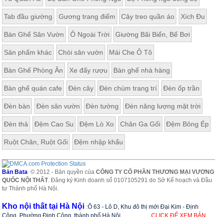
Tab đầu giường
Gương trang điểm
Cây treo quần áo
Xích Đu
Bàn Ghế Sân Vườn
Ô Ngoài Trời
Giường Bãi Biển, Bể Bơi
Sản phẩm khác
Chòi sân vườn
Mái Che Ô Tô
Bàn Ghế Phòng Ăn
Xe đẩy rượu
Bàn ghế nhà hàng
Bàn ghế quán cafe
Đèn cây
Đèn chùm trang trí
Đèn ốp trần
Đèn bàn
Đèn sân vườn
Đèn tường
Đèn năng lượng mặt trời
Đèn thả
Đệm Cao Su
Đệm Lò Xo
Chăn Ga Gối
Đệm Bông Ép
Ruột Chăn, Ruột Gối
Đệm nhập khẩu
Bản Bata
© 2012 - Bản quyền của
CÔNG TY CỔ PHẦN THƯƠNG MẠI VƯƠNG
QUỐC NỘI THẤT
. Đăng ký Kinh doanh số 0107105291 do Sở Kế hoạch và Đầu
tư Thành phố Hà Nội.
Kho nội thất tại Hà Nội
:
Ô 63 - Lô D, Khu đô thị mới Đại Kim - Định
Công, Phường Định Công, thành phố Hà Nội
CLICK ĐỂ XEM BẢN