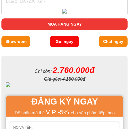
Loại 2: 160x200 (cm)
MUA HÀNG NGAY
Showroom
Gọi ngay
Chat ngay
2.760.000đ
Chỉ còn:
Giá gốc:
4.150.000đ
ĐĂNG KÝ NGAY
VIP -5%
Để nhận mã thẻ
cho sản phẩm tiếp theo