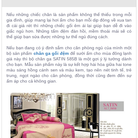
, đồ
trang
trí
Nếu những chiếc chăn
là sản phẩm không thể thiếu trong mỗi
gia đình,
giúp mang lại hơi ấm cho bạn mỗi dịp đông về xua tan
Nội
đi cái giá rét thì những chiếc gối êm ái lại giúp bạn dễ
đi vào
giấc ngủ hơn
. Những tấm đệm đàn hồi, mềm thoải mái sẽ
có
Thất
thể giúp bạn sửa được những tư thế ngủ đúng cách.
Nhà
Hàng
Nếu bạn đang có ý định sắm cho căn phòng ngủ của mình một
Nội
bộ sản phẩm
chăn ga gối đệm
để sưởi ấm cho mùa đông lạnh
Thất
giá này thì bộ chăn ga SATIN 585B là một gợi ý lý tưởng dành
Nhà
cho bạn. Mẫu sản phẩm này là sự kết hợp hài hòa giữa hai tone
Hàng
màu sáng hồng cánh sen và màu kem, tạo nên nét tinh tế, trẻ
trung, ngọt ngào cho căn phòng, đồng thời cũng đem đến sự
ấm áp cho cả không gian.