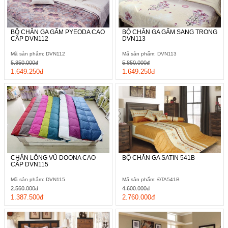
BỘ CHĂN GA GẤM PYEODA CAO
BỘ CHĂN GA GẤM SANG TRONG
CẤP DVN112
DVN113
Mã sản phẩm: DVN112
Mã sản phẩm: DVN113
5.850.000đ
5.850.000đ
1.649.250đ
1.649.250đ
CHĂN LÔNG VŨ DOONA CAO
BỘ CHĂN GA SATIN 541B
CẤP DVN115
Mã sản phẩm: DVN115
Mã sản phẩm: ĐTA541B
2.560.000đ
4.600.000đ
1.387.500đ
2.760.000đ