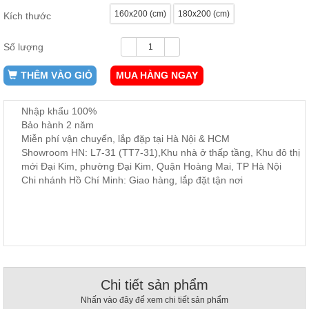
ăn,
160x200 (cm)
180x200 (cm)
Kích thước
ghế
ăn,
kệ
Số lượng
bếp
THÊM VÀO GIỎ
MUA HÀNG NGAY
Nội
Thất
Ban
Nhập khẩu 100%
Công,
Bảo hành 2 năm
Vườn
Miễn phí vận chuyển, lắp đặp tại Hà Nội & HCM
Bàn
Showroom HN: L7-31 (TT7-31),Khu nhà ở thấp tầng, Khu đô thị
ghế
mới Đại Kim, phường Đại Kim, Quận Hoàng Mai, TP Hà Nội
ban
Chi nhánh Hồ Chí Minh: Giao hàng, lắp đặt tận nơi
công,
xích
đu,
ghế...
Phụ
Kiện
Trang
Chi tiết sản phẩm
Trí
Cây
Nhấn vào đây để xem chi tiết sản phẩm
cảnh