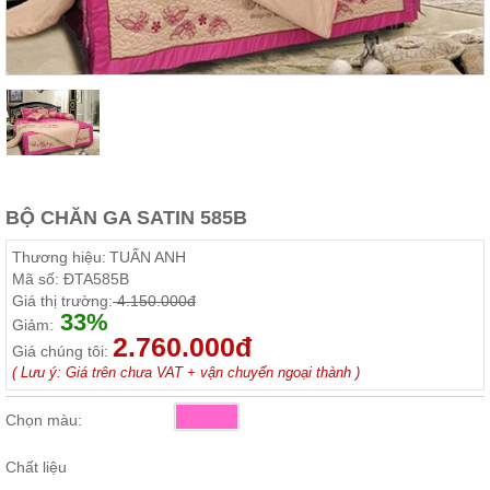
Thất
Phòng
Khách
Sofa,
tủ
rượu,
Bàn
trà...
Nội
BỘ CHĂN GA SATIN 585B
Thất
Phòng
Thương hiệu:
TUẤN ANH
Ngủ
Mã số:
ĐTA585B
Giường
Giá thị trường:
4.150.000đ
ngủ, tủ
33%
áo, bàn
Giảm:
trang
2.760.000đ
Giá chúng tôi:
điểm
( Lưu ý: Giá trên chưa VAT + vận chuyển ngoại thành )
Nội
Thất
Chọn màu:
Phòng
Ăn
Chất liệu
Bàn