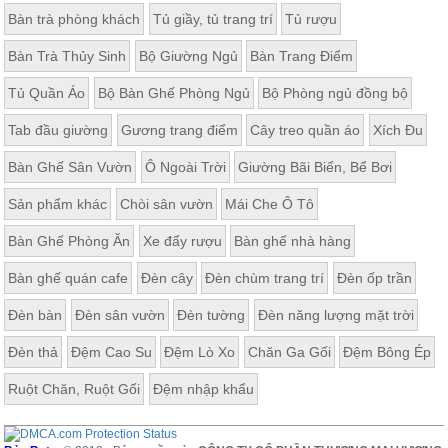
Bàn trà phòng khách
Tủ giầy, tủ trang trí
Tủ rượu
Bàn Trà Thủy Sinh
Bộ Giường Ngủ
Bàn Trang Điểm
Tủ Quần Áo
Bộ Bàn Ghế Phòng Ngủ
Bộ Phòng ngủ đồng bộ
Tab đầu giường
Gương trang điểm
Cây treo quần áo
Xích Đu
Bàn Ghế Sân Vườn
Ô Ngoài Trời
Giường Bãi Biển, Bể Bơi
Sản phẩm khác
Chòi sân vườn
Mái Che Ô Tô
Bàn Ghế Phòng Ăn
Xe đẩy rượu
Bàn ghế nhà hàng
Bàn ghế quán cafe
Đèn cây
Đèn chùm trang trí
Đèn ốp trần
Đèn bàn
Đèn sân vườn
Đèn tường
Đèn năng lượng mặt trời
Đèn thả
Đệm Cao Su
Đệm Lò Xo
Chăn Ga Gối
Đệm Bông Ép
Ruột Chăn, Ruột Gối
Đệm nhập khẩu