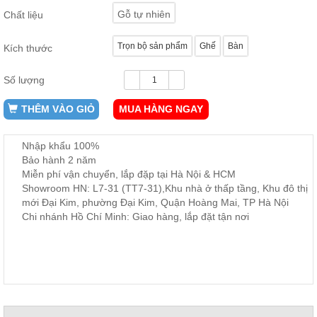
ăn,
Gỗ tự nhiên
Chất liệu
ghế
ăn,
kệ
Trọn bộ sản phẩm
Ghế
Bàn
Kích thước
bếp
Nội
Số lượng
Thất
THÊM VÀO GIỎ
MUA HÀNG NGAY
Ban
Công,
Vườn
Nhập khẩu 100%
Bàn
Bảo hành 2 năm
ghế
Miễn phí vận chuyển, lắp đặp tại Hà Nội & HCM
ban
công,
Showroom HN: L7-31 (TT7-31),Khu nhà ở thấp tầng, Khu đô thị
xích
mới Đại Kim, phường Đại Kim, Quận Hoàng Mai, TP Hà Nội
đu,
Chi nhánh Hồ Chí Minh: Giao hàng, lắp đặt tận nơi
ghế...
Phụ
Kiện
Trang
Trí
Cây
cảnh