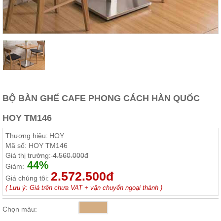
Thất
Phòng
Khách
Sofa,
tủ
rượu,
Bàn
trà...
Nội
BỘ BÀN GHẾ CAFE PHONG CÁCH HÀN QUỐC
Thất
Phòng
HOY TM146
Ngủ
Giường
Thương hiệu:
HOY
ngủ, tủ
áo, bàn
Mã số:
HOY TM146
trang
Giá thị trường:
4.560.000đ
điểm
44%
Giảm:
2.572.500đ
Nội
Giá chúng tôi:
( Lưu ý: Giá trên chưa VAT + vận chuyển ngoại thành )
Thất
Phòng
Chọn màu:
Ăn
Bàn