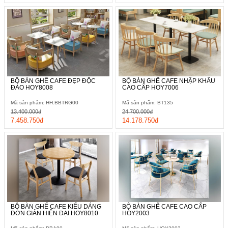
BỘ BÀN GHẾ CAFE ĐẸP ĐỘC
BỘ BÀN GHẾ CAFE NHẬP KHẨU
ĐÁO HOY8008
CAO CẤP HOY7006
Mã sản phẩm: HH.BBTRG00
Mã sản phẩm: BT135
13.400.000đ
24.700.000đ
7.458.750đ
14.178.750đ
BỘ BÀN GHẾ CAFE KIỂU DÁNG
BỘ BÀN GHẾ CAFE CAO CẤP
ĐƠN GIẢN HIỆN ĐẠI HOY8010
HOY2003