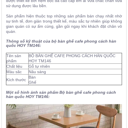
được thiết kế bởi nệm bọc da cao cấp êm ái vừa chắc chắn vừa
sử dụng được lâu bền.
Sản phẩm hiện thuộc top những sản phẩm bán chạy nhất nhờ
sự tinh tế, đơn giản trong thiết kế, màu sắc tự nhiên giúp không
gian quán có sự ấm cúng, gần gũi ngay khi khách đặt chân vô
quán.
Thông số kỹ thuật của bộ bàn ghế cafe phong cách hàn
quốc HOY TM146:
Tên sản
BỘ BÀN GHẾ CAFE PHONG CÁCH HÀN QUỐC
phẩm
HOY TM146
Chất liệu
Gỗ tự nhiên
Màu săc
Nâu sáng
Bàn
Kích thước
Ghế
Một số hình ảnh sản phẩm Bộ bàn ghế cafe phong cách
hàn quốc HOY TM146: