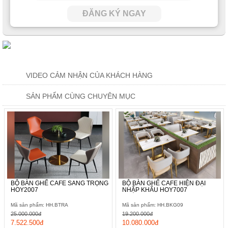
ĐĂNG KÝ NGAY
VIDEO CẢM NHẬN CỦA KHÁCH HÀNG
SẢN PHẨM CÙNG CHUYÊN MỤC
BỘ BÀN GHẾ CAFE SANG TRỌNG
BỘ BÀN GHẾ CAFE HIỆN ĐẠI
HOY2007
NHẬP KHẨU HOY7007
Mã sản phẩm: HH.BTRA
Mã sản phẩm: HH.BKG09
25.000.000đ
19.200.000đ
7.522.500đ
10.080.000đ