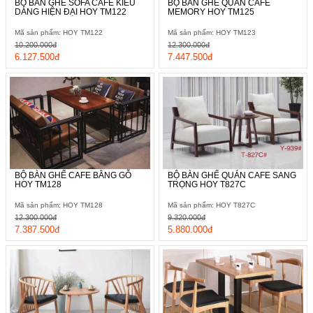
BỘ BÀN GHẾ SOFA CAFE KIỂU
BỘ BÀN GHẾ QUÁN CAFE
DÁNG HIỆN ĐẠI HOY TM122
MEMORY HOY TM125
Mã sản phẩm: HOY TM122
Mã sản phẩm: HOY TM123
10.200.000đ
12.300.000đ
6.127.500đ
7.447.500đ
BỘ BÀN GHẾ CAFE BẰNG GỖ
BỘ BÀN GHẾ QUÁN CAFE SANG
HOY TM128
TRỌNG HOY T827C
Mã sản phẩm: HOY TM128
Mã sản phẩm: HOY T827C
12.300.000đ
9.320.000đ
7.387.500đ
5.880.000đ