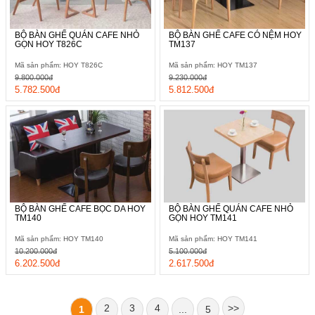
BỘ BÀN GHẾ QUÁN CAFE NHỎ
BỘ BÀN GHẾ CAFE CÓ NỆM HOY
GỌN HOY T826C
TM137
Mã sản phẩm: HOY T826C
Mã sản phẩm: HOY TM137
9.800.000đ
9.230.000đ
5.782.500đ
5.812.500đ
BỘ BÀN GHẾ CAFE BỌC DA HOY
BỘ BÀN GHẾ QUÁN CAFE NHỎ
TM140
GỌN HOY TM141
Mã sản phẩm: HOY TM140
Mã sản phẩm: HOY TM141
10.200.000đ
5.100.000đ
6.202.500đ
2.617.500đ
2
3
4
>>
1
...
5