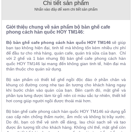
Chi tiết sản phẩm
, đồ
trang
Nhấn vào đây để xem chi tiết sản phẩm
trí
Nội
Giới thiệu chung về sản phẩm bộ bàn ghế cafe
Thất
phong cách hàn quốc HOY TM146:
Nhà
Bộ bàn ghế cafe phong cách hàn quốc HOY TM146
sẽ giúp
Hàng
bạn tạo không hiện đại, tinh tế mà không tốn kém nhiều chi phí
Nội
để đầu tư cho nhà hàng, quán cafe, quán trà sữa của bạn. Chỉ
Thất
với 2 ghế và 1 bàn nhưng Bộ bàn ghế cafe phong cách hàn
Nhà
Hàng
quốc HOY TM146 lại mang đến không gian tinh tế, hiện đại mà
thân thuộc cho quán sử dụng.
Bộ sản phẩm có thiết kế ghế ngồi độc đáo ở phần chân và
khung có đường cong nhẹ tạo ấn tượng cho khách hàng ngay
khi bước chân vào quán của bạn. Bên cạnh đó, mặt ghế và
phần tựa lưng được làm từ gỗ nên có màu sắc tự nhiên, thiết kế
hơi cong giúp người ngồi được thoải mái hơn.
Bộ bàn ghế cafe phong cách hàn quốc HOY TM146 sử dụng gỗ
cao cấp nên chống thấm nước, ẩm mốc và không bị trầy xước.
Do đó, bạn có thể vệ sinh dễ dàng, lau chùi sạch sẽ và tạo
được ấn tượng tốt cho khách hàng. Không chỉ thế, mặt ghế còn