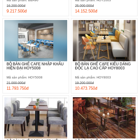
Mã sản phẩm: BBA90
Mã sản phẩm: HOY2003
16.200.000đ
25.000.000đ
9.217.500đ
14.152.500đ
BỘ BÀN GHẾ CAFE NHẬP KHẨU
BỘ BÀN GHẾ CAFE KIỂU DÁNG
HIỆN ĐẠI HOY5008
ĐỘC LẠ CAO CẤP HOY8003
Mã sản phẩm: HOY5008
Mã sản phẩm: HOY8003
21.000.000đ
19.200.000đ
11.793.750đ
10.473.750đ