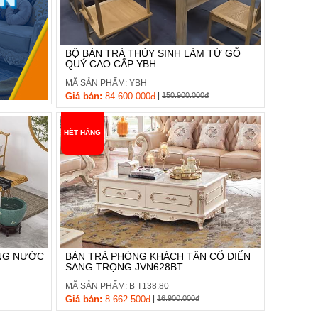
BỘ BÀN TRÀ THỦY SINH LÀM TỪ GỖ
QUÝ CAO CẤP YBH
MÃ SẢN PHẨM: YBH
|
Giá bán:
84.600.000đ
150.900.000đ
HẾT HÀNG
ÁNG NƯỚC
BÀN TRÀ PHÒNG KHÁCH TÂN CỔ ĐIỂN
SANG TRỌNG JVN628BT
MÃ SẢN PHẨM: B T138.80
|
Giá bán:
8.662.500đ
16.900.000đ