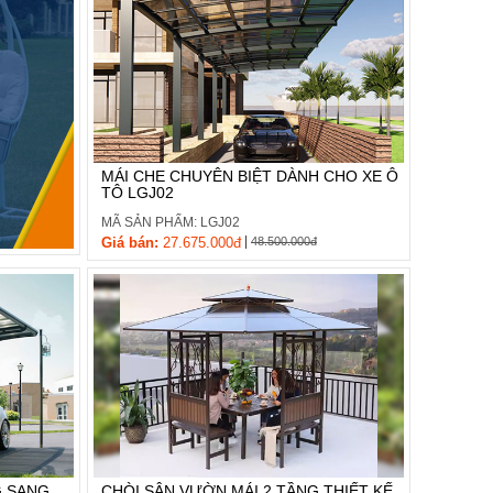
MÁI CHE CHUYÊN BIỆT DÀNH CHO XE Ô
TÔ LGJ02
MÃ SẢN PHẨM: LGJ02
|
Giá bán:
27.675.000đ
48.500.000đ
G SANG
CHÒI SÂN VƯỜN MÁI 2 TẦNG THIẾT KẾ