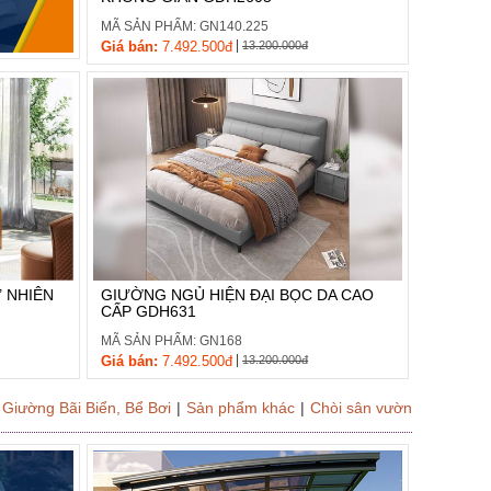
MÃ SẢN PHẨM: GN140.225
|
Giá bán:
7.492.500đ
13.200.000đ
 NHIÊN
GIƯỜNG NGỦ HIỆN ĐẠI BỌC DA CAO
CẤP GDH631
MÃ SẢN PHẨM: GN168
|
Giá bán:
7.492.500đ
13.200.000đ
Giường Bãi Biển, Bể Bơi
|
Sản phẩm khác
|
Chòi sân vườn