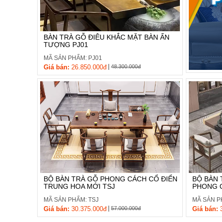
, đồ
trang
trí
BÀN TRÀ GỖ ĐIÊU KHẮC MẶT BÀN ẤN
Nội
TƯỢNG PJ01
Thất
MÃ SẢN PHẨM: PJ01
Nhà
|
Giá bán:
26.850.000đ
48.300.000đ
Hàng
Nội
Thất
Nhà
Hàng
BỘ BÀN TRÀ GỖ PHONG CÁCH CỔ ĐIỂN
BỘ BÀN 
TRUNG HOA MỚI TSJ
PHONG C
MÃ SẢN PHẨM: TSJ
MÃ SẢN P
|
Giá bán:
30.375.000đ
57.000.000đ
Giá bán:
3