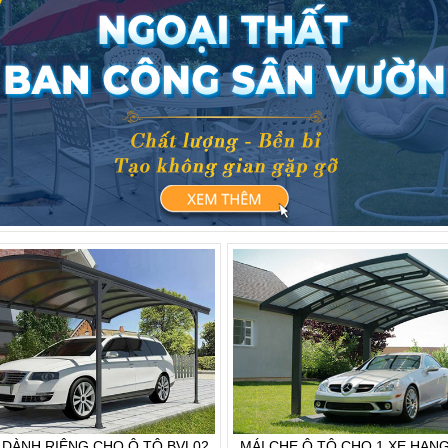
 DÀNH RIÊNG CHO Ô TÔ BVL02
MÁI CHE Ô TÔ CHO 1 XE HẠN