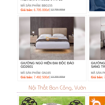
MÃ SẢN PHẨM: BBG155
|
Giá bán:
6.705.000đ
12.700.000đ
GIƯỜNG NGỦ HIỆN ĐẠI ĐỘC ĐÁO
GIƯỜNG 
GD2601
SANG T
MÃ SẢN PHẨM: GN165
MÃ SẢN P
|
Giá bán:
7.492.500đ
13.200.000đ
Giá bán:
7
Nội Thất Ban Công, Vườn