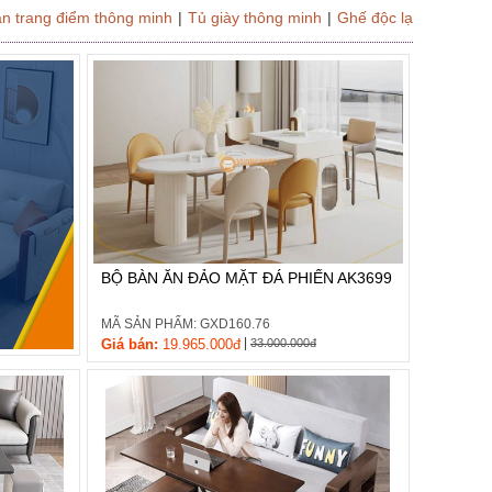
n trang điểm thông minh
|
Tủ giày thông minh
|
Ghế độc lạ
BỘ BÀN ĂN ĐẢO MẶT ĐÁ PHIẾN AK3699
MÃ SẢN PHẨM: GXD160.76
|
Giá bán:
19.965.000đ
33.000.000đ