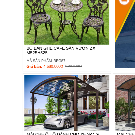
BỘ BÀN GHẾ CAFE SÂN VƯỜN ZX
M525H525
MÃ SẢN PHẨM: BBG87
|
Giá bán:
4.680.000đ
9.200.000đ
MÁI CHE Ô TÔ DÀNH CHO XE SANG
MÁI CHE