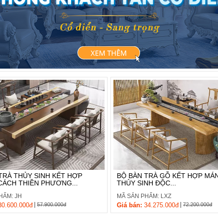
TRÀ THỦY SINH KẾT HỢP
BỘ BÀN TRÀ GỖ KẾT HỢP M
ÁCH THIỀN PHƯƠNG...
THỦY SINH ĐỘC...
HẨM: JH
MÃ SẢN PHẨM: LXZ
|
|
0.600.000đ
57.900.000đ
Giá bán:
34.275.000đ
72.200.000đ