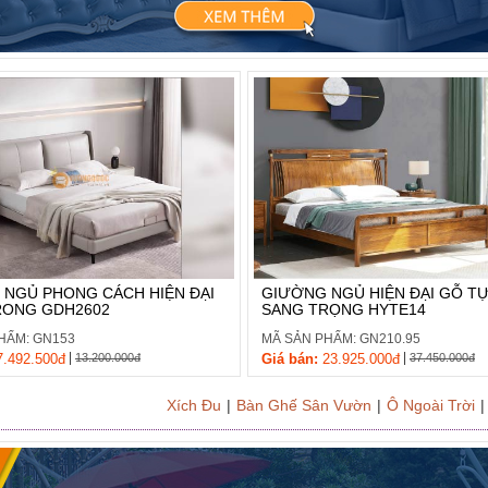
NGỦ PHONG CÁCH HIỆN ĐẠI
GIƯỜNG NGỦ HIỆN ĐẠI GỖ TỰ
RONG GDH2602
SANG TRỌNG HYTE14
HẨM: GN153
MÃ SẢN PHẨM: GN210.95
|
|
.492.500đ
13.200.000đ
Giá bán:
23.925.000đ
37.450.000đ
Xích Đu
|
Bàn Ghế Sân Vườn
|
Ô Ngoài Trời
|