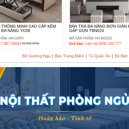
 THÔNG MINH CAO CẤP KÈM
BÀN TRÀ ĐA NĂNG ĐƠN GIẢN H
 ĐA NĂNG YC08
GẤP GỌN TBN024
HẨM: HH.GSF0
MÃ SẢN PHẨM: HH.BGS02
|
7.887.500đ
32.000.000đ
Giá bán:
Liên hệ:0936 320 777
Bộ Giường Ngủ
|
Bàn Trang Điểm
|
Tủ Quần Áo
|
Bộ Bàn