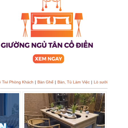
 Tivi Phòng Khách
|
Bàn Ghế
|
Bàn, Tủ Làm Việc
|
Lò sưởi