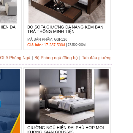
IỆN ĐẠI
BỘ SOFA GIƯỜNG ĐA NĂNG KÈM BÀN
TRÀ THÔNG MINH TIỆN...
MÃ SẢN PHẨM: GSF126
|
Giá bán:
17.287.500đ
27.500.000đ
 Ghế Phòng Ngủ
|
Bộ Phòng ngủ đồng bộ
|
Tab đầu giường
GIƯỜNG NGỦ HIỆN ĐẠI PHÙ HỢP MỌI
KHÔNG GIAN GDH2605