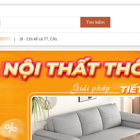
Tìm kiếm
20777
| (9 - 21h kể cả T7, CN)