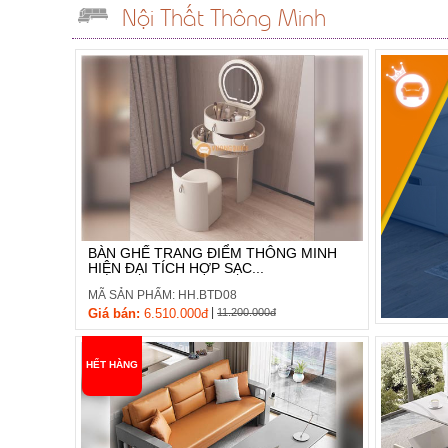
Nội Thất Thông Minh
BÀN GHẾ TRANG ĐIỂM THÔNG MINH
HIỆN ĐẠI TÍCH HỢP SẠC...
MÃ SẢN PHẨM: HH.BTD08
|
Giá bán:
6.510.000đ
11.200.000đ
HẾT HÀNG