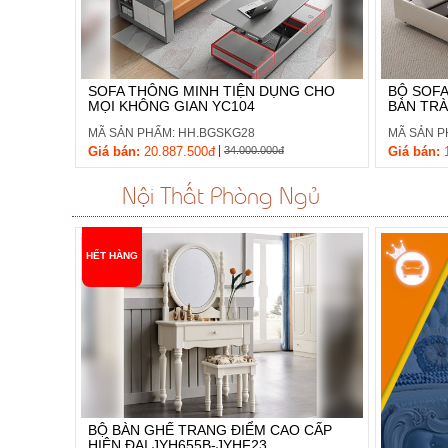
SOFA THÔNG MINH TIỆN DỤNG CHO
BỘ SOFA
MỌI KHÔNG GIAN YC104
BÀN TRÀ
MÃ SẢN PHẨM: HH.BGSKG28
MÃ SẢN P
|
Giá bán:
20.887.500đ
34.000.000đ
Giá bán:
1
Nội Thất Phòng Ngủ
HẾT HÀNG
BỘ BÀN GHẾ TRANG ĐIỂM CAO CẤP
HIỆN ĐẠI JYH655B-JYHF23