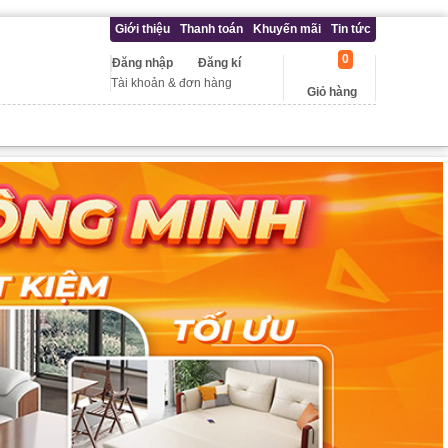
Giới thiệu
Thanh toán
Khuyến mãi
Tin tức
0
Đăng nhập
Đăng kí
Tài khoản & đơn hàng
Giỏ hàng