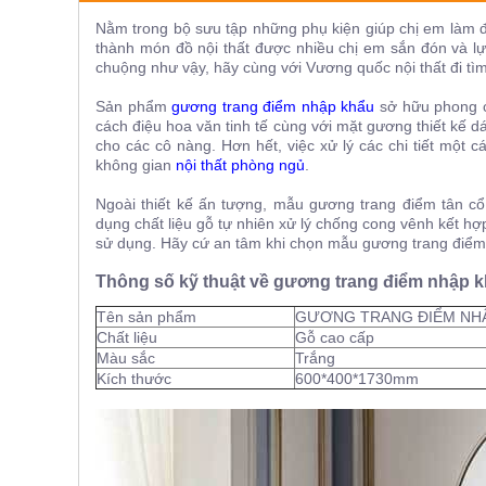
ăn,
Nằm trong bộ sưu tập những phụ kiện giúp chị em làm 
ghế
ăn,
thành món đồ nội thất được nhiều chị em sắn đón và l
kệ
chuộng như vậy, hãy cùng với Vương quốc nội thất đi tìm
bếp
Sản phẩm
gương trang điểm nhập khẩu
sở hữu phong cá
Nội
cách điệu hoa văn tinh tế cùng với mặt gương thiết kế 
Thất
cho các cô nàng. Hơn hết, việc xử lý các chi tiết một c
không gian
nội thất phòng ngủ
.
Ban
Công,
Ngoài thiết kế ấn tượng, mẫu gương trang điểm tân cổ
Vườn
dụng chất liệu gỗ tự nhiên xử lý chống cong vênh kết hợ
Bàn
sử dụng. Hãy cứ an tâm khi chọn mẫu gương trang điểm
ghế
ban
Thông số kỹ thuật về gương trang điểm nhập 
công,
xích
Tên sản phẩm
GƯƠNG TRANG ĐIỂM NHẬ
đu,
ghế...
Chất liệu
Gỗ cao cấp
Màu sắc
Trắng
Phụ
Kích thước
600*400*1730mm
Kiện
Trang
Trí
Cây
cảnh