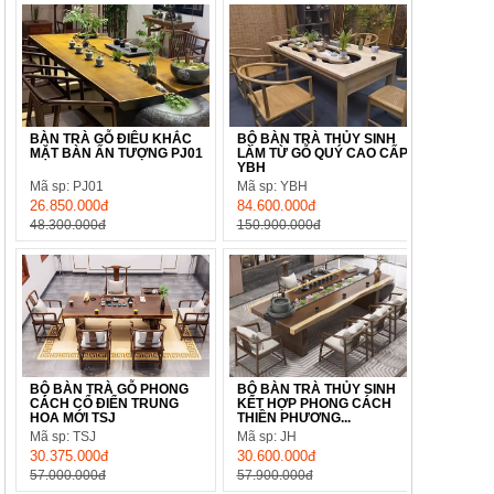
BÀN TRÀ GỖ ĐIÊU KHẮC
BỘ BÀN TRÀ THỦY SINH
MẶT BÀN ẤN TƯỢNG PJ01
LÀM TỪ GỖ QUÝ CAO CẤP
YBH
Mã sp: PJ01
Mã sp: YBH
26.850.000đ
84.600.000đ
48.300.000đ
150.900.000đ
BỘ BÀN TRÀ GỖ PHONG
BỘ BÀN TRÀ THỦY SINH
CÁCH CỔ ĐIỂN TRUNG
KẾT HỢP PHONG CÁCH
HOA MỚI TSJ
THIỀN PHƯƠNG...
Mã sp: TSJ
Mã sp: JH
30.375.000đ
30.600.000đ
57.000.000đ
57.900.000đ