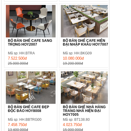
BỘ BÀN GHẾ CAFE SANG
BỘ BÀN GHẾ CAFE HIỆN
TRỌNG HOY2007
ĐẠI NHẬP KHẨU HOY7007
Mã sp: HH.BTRA
Mã sp: HH.BKG09
7.522.500đ
10.080.000đ
25.000.000đ
19.200.000đ
BỘ BÀN GHẾ CAFE ĐẸP
BỘ BÀN GHẾ NHÀ HÀNG
ĐỘC ĐÁO HOY8008
TRANG NHÃ HIỆN ĐẠI
HOY7005
Mã sp: HH.BBTRG00
Mã sp: BT138.80
7.458.750đ
4.023.750đ
13.400.000đ
15.000.000đ