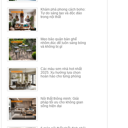
34.100.000đ
16.200.000đ
Khám phá phong cách boho:
Tự do sáng tạo và độc đáo
trong nội thất
Mẹo bảo quản bàn ghế
nhôm đúc để luôn sáng bóng
BÀN GHẾ TRANG ĐIỂM
BỘ BÀN ĂN ĐẢO MẶT ĐÁ
và không bị gỉ
THÔNG MINH HIỆN ĐẠI
PHIẾN AK3699
TÍCH HỢP SẠC...
Mã sp: HH.BTD08
Mã sp: GXD160.76
6.510.000đ
19.965.000đ
11.200.000đ
33.000.000đ
Các màu sơn nhà hot nhất
2025: Xu hướng lựa chọn
hoàn hảo cho từng phòng
Nội thất thông minh: Giải
pháp tối ưu cho không gian
sống hiện đại