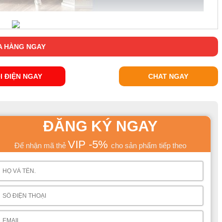
 HÀNG NGAY
I ĐIỆN NGAY
CHAT NGAY
ĐĂNG KÝ NGAY
VIP -5%
Để nhận mã thẻ
cho sản phẩm tiếp theo