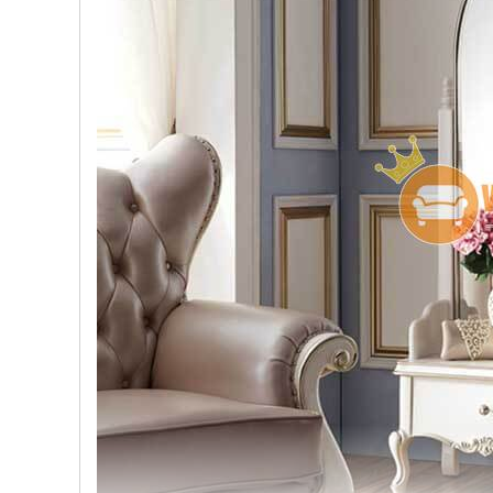
, đồ
trang
trí
Nội
Thất
Nhà
Hàng
Nội
Thất
Nhà
Hàng