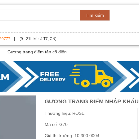
Tìm kiếm
20777
| (9 - 21h kể cả T7, CN)
Gương trang điểm tân cổ điển
GƯƠNG TRANG ĐIỂM NHẬP KHẨU
Thương hiệu:
ROSE
Mã số:
G70
Giá thị trường:
10.300.000đ