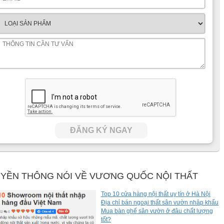
ĐĂNG KÝ NGAY
YỀN THÔNG NÓI VỀ VƯƠNG QUỐC NỘI THẤT
Top 10 cửa hàng nội thất uy tín ở Hà Nội
Địa chỉ bán ngoại thất sân vườn nhâp khẩu
Mua bàn ghế sân vườn ở đâu chất lượng
tốt?