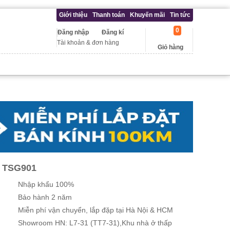
Giới thiệu
Thanh toán
Khuyến mãi
Tin tức
0
Đăng nhập
Đăng kí
Tài khoản & đơn hàng
Giỏ hàng
 TSG901
Nhập khẩu 100%
Bảo hành 2 năm
Miễn phí vận chuyển, lắp đặp tại Hà Nội & HCM
Showroom HN: L7-31 (TT7-31),Khu nhà ở thấp