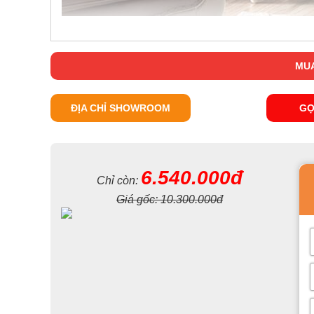
MUA
ĐỊA CHỈ SHOWROOM
GỌ
6.540.000đ
Chỉ còn:
Giá gốc:
10.300.000đ