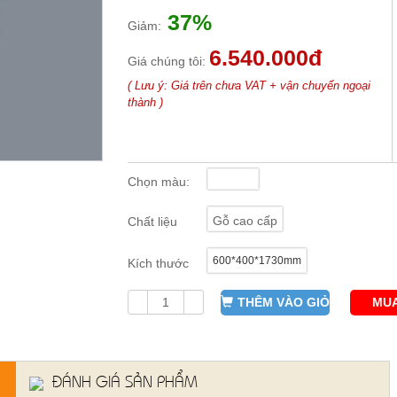
37%
Giảm:
6.540.000đ
Giá chúng tôi:
( Lưu ý: Giá trên chưa VAT + vận chuyển ngoại
thành )
Chọn màu:
Gỗ cao cấp
Chất liệu
600*400*1730mm
Kích thước
THÊM VÀO GIỎ
MUA
ĐÁNH GIÁ SẢN PHẨM