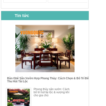
Tin tức
BỘ BÀN GHẾ CAFE NHẬP
BỘ BÀN TRÀ GỖ TỰ NHIÊN
KHẨU CAO CẤP HOY7006
PHONG CÁCH TRUNG HOA
KIỂU MỚI...
Mã sp: BT135
Mã sp: BT138.80
14.178.750đ
20.250.000đ
24.700.000đ
39.150.000đ
Bàn Ghế Sân Vườn Hợp Phong Thủy: Cách Chọn & Bố Trí Để
Thu Hút Tài Lộc
BỘ BÀN TRÀ GỖ PHONG
BỘ BÀN GHẾ CAFE KIỂU
Phong thủy sân vườn: Cách
CÁCH MỚI KẾT HỢP KHAY
DÁNG ĐƠN GIẢN HIỆN ĐẠI
bố trí hút tài lộc & vượng khí
NHÚNG TRÀ YDX
HOY8010
cho gia chủ
Mã sp: BT150.46
Mã sp: BBA90
17.617.500đ
9.217.500đ