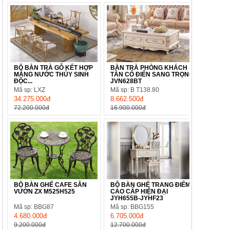
BỘ BÀN TRÀ GỖ KẾT HỢP
BÀN TRÀ PHÒNG KHÁCH
MÁNG NƯỚC THỦY SINH
TÂN CỔ ĐIỂN SANG TRỌNG
ĐỘC...
JVN628BT
Mã sp: LXZ
Mã sp: B T138.80
34.275.000đ
8.662.500đ
72.200.000đ
16.900.000đ
BỘ BÀN GHẾ CAFE SÂN
BỘ BÀN GHẾ TRANG ĐIỂM
VƯỜN ZX M525H525
CAO CẤP HIỆN ĐẠI
JYH655B-JYHF23
Mã sp: BBG87
Mã sp: BBG155
4.680.000đ
6.705.000đ
9.200.000đ
12.700.000đ