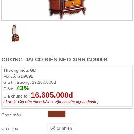
Thất
Phòng
Khách
Sofa,
tủ
rượu,
Bàn
trà...
Nội
GƯƠNG DÀI CỔ ĐIỂN NHỎ XINH GD909B
Thất
Phòng
Thương hiệu:
GD
Ngủ
Mã số:
GD909B
Giường
Giá thị trường:
29.200.000đ
ngủ, tủ
43%
áo, bàn
Giảm:
trang
16.605.000đ
Giá chúng tôi:
điểm
( Lưu ý: Giá trên chưa VAT + vận chuyển ngoại thành )
Nội
Thất
Chọn màu:
Phòng
Ăn
Gỗ tự nhiên
Chất liệu
Bàn