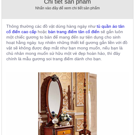
Chi tiết sản phẩm
, đồ
Nhấn vào đây để xem chi tiết sản phẩm
trang
trí
Nội
Thông thường các đồ vật dùng hàng ngày như
tủ quần áo tân
Thất
cổ điển cao cấp
hoặc
bàn trang điểm tân cổ điển
sẽ gắn luôn
một chiếc gương to bản để mang đến sự tiện dụng cho sinh
Nhà
hoạt hằng ngày. tuy nhiên những thiết kế gương gắn liền với đồ
Hàng
vật sẽ không được đẹp mắt như bạn mong muốn, nếu bạn là
Nội
chủ nhân mong muốn sử hữu một vẻ đẹp hoàn hảo, thì đây
Thất
chính là mẫu gương soi trang điểm dành cho bạn.
Nhà
Hàng