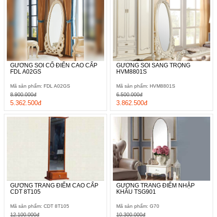
GƯƠNG SOI CỔ ĐIỂN CAO CẤP
GƯƠNG SOI SANG TRỌNG
FDL A02GS
HVM8801S
Mã sản phẩm: FDL A02GS
Mã sản phẩm: HVM8801S
8.900.000đ
6.500.000đ
5.362.500đ
3.862.500đ
GƯƠNG TRANG ĐIỂM CAO CẤP
GƯƠNG TRANG ĐIỂM NHẬP
CDT 8T105
KHẨU TSG901
Mã sản phẩm: CDT 8T105
Mã sản phẩm: G70
12.100.000đ
10.300.000đ