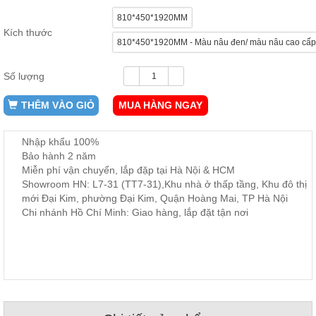
ăn,
810*450*1920MM
ghế
ăn,
Kích thước
kệ
810*450*1920MM - Màu nâu đen/ màu nâu cao cấp
bếp
Số lượng
Nội
Thất
THÊM VÀO GIỎ
MUA HÀNG NGAY
Ban
Công,
Vườn
Nhập khẩu 100%
Bàn
Bảo hành 2 năm
ghế
Miễn phí vận chuyển, lắp đặp tại Hà Nội & HCM
ban
Showroom HN: L7-31 (TT7-31),Khu nhà ở thấp tầng, Khu đô thị
công,
xích
mới Đại Kim, phường Đại Kim, Quận Hoàng Mai, TP Hà Nội
đu,
Chi nhánh Hồ Chí Minh: Giao hàng, lắp đặt tận nơi
ghế...
Phụ
Kiện
Trang
Trí
Cây
cảnh