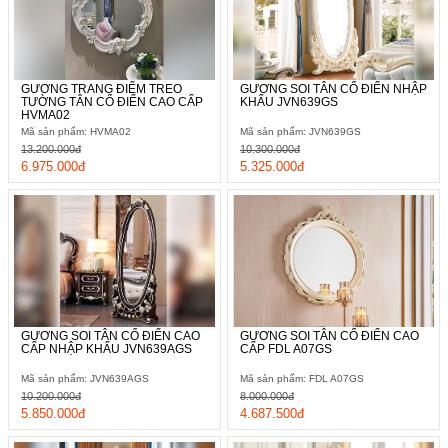
GƯƠNG TRANG ĐIỂM TREO
GƯƠNG SOI TÂN CỔ ĐIỂN NHẬP
TƯỜNG TÂN CỔ ĐIỂN CAO CẤP
KHẨU JVN639GS
HVMA02
Mã sản phẩm: HVMA02
Mã sản phẩm: JVN639GS
13.200.000đ
10.300.000đ
6.975.000đ
5.325.000đ
GƯƠNG SOI TÂN CỔ ĐIỂN CAO
GƯƠNG SOI TÂN CỔ ĐIỂN CAO
CẤP NHẬP KHẨU JVN639AGS
CẤP FDL A07GS
Mã sản phẩm: JVN639AGS
Mã sản phẩm: FDL A07GS
10.200.000đ
8.000.000đ
5.850.000đ
4.687.500đ