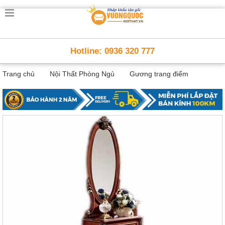
Trang
chủ
Nội
Hotline: 0936 320 777
Thất
Thông
Trang chủ
Nội Thất Phòng Ngủ
Gương trang điểm
Minh
Nội
thất
thông
minh
Nội
Thất
Trẻ
Em
Giường
tầng,
bàn
học, tủ
sách
Nội