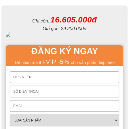
16.605.000đ
Chỉ còn:
Giá gốc:
29.200.000đ
ĐĂNG KÝ NGAY
VIP -5%
Để nhận mã thẻ
cho sản phẩm tiếp theo