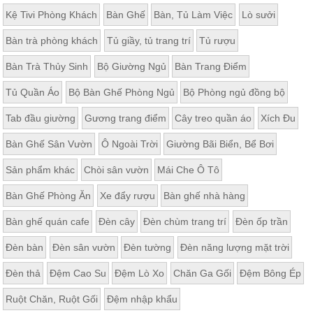
Kệ Tivi Phòng Khách
Bàn Ghế
Bàn, Tủ Làm Việc
Lò sưởi
Bàn trà phòng khách
Tủ giầy, tủ trang trí
Tủ rượu
Bàn Trà Thủy Sinh
Bộ Giường Ngủ
Bàn Trang Điểm
Tủ Quần Áo
Bộ Bàn Ghế Phòng Ngủ
Bộ Phòng ngủ đồng bộ
Tab đầu giường
Gương trang điểm
Cây treo quần áo
Xích Đu
Bàn Ghế Sân Vườn
Ô Ngoài Trời
Giường Bãi Biển, Bể Bơi
Sản phẩm khác
Chòi sân vườn
Mái Che Ô Tô
Bàn Ghế Phòng Ăn
Xe đẩy rượu
Bàn ghế nhà hàng
Bàn ghế quán cafe
Đèn cây
Đèn chùm trang trí
Đèn ốp trần
Đèn bàn
Đèn sân vườn
Đèn tường
Đèn năng lượng mặt trời
Đèn thả
Đệm Cao Su
Đệm Lò Xo
Chăn Ga Gối
Đệm Bông Ép
Ruột Chăn, Ruột Gối
Đệm nhập khẩu