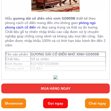
Mẫu
gương dài cổ điển nhỏ xinh GD909B
thiết kế theo
phong cách cổ điển mang đến cho không gian
phòng ngủ
phong cách cổ điển
vẻ đẹp sang trọng và thật sự ấn tượng.
Chất liệu gỗ tự nhiên nhập khẩu cao cấp được xử lý chuyên
nghiệp giúp chống cong vênh và kháng sâu mọt tấn công. Sản
phẩm được nhập khẩu 100% và có thời hạn bảo hành lên đến 2
năm.
Tên sản phẩm
GƯƠNG DÀI CỔ ĐIỂN NHỎ XINH GD909B
Chất liệu
Gỗ tự nhiên
Kích thước
810*450*1920MM
Phong cách
Cổ điển
MUA HÀNG NGAY
Showroom
Gọi ngay
Chat ngay