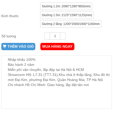
ăn,
Giường 1.2m: 2080*1280*960(mm)
ghế
ăn,
kệ
Giường 1.5m: 2125*1590*1125(mm)
Kích thước
bếp
Giường 2 tầng: 1200*2000/1900*1160mm
Nội
Thất
Số lượng
Ban
Công,
THÊM VÀO GIỎ
MUA HÀNG NGAY
Vườn
Bàn
ghế
Nhập khẩu 100%
ban
Bảo hành 2 năm
công,
Miễn phí vận chuyển, lắp đặp tại Hà Nội & HCM
xích
đu,
Showroom HN: L7-31 (TT7-31),Khu nhà ở thấp tầng, Khu đô thị
ghế...
mới Đại Kim, phường Đại Kim, Quận Hoàng Mai, TP Hà Nội
Chi nhánh Hồ Chí Minh: Giao hàng, lắp đặt tận nơi
Phụ
Kiện
Trang
Trí
Cây
cảnh