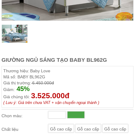
Thất
Phòng
Khách
Sofa,
tủ
rượu,
Bàn
trà...
Nội
GIƯỜNG NGỦ SÁNG TẠO BABY BL962G
Thất
Phòng
Thương hiệu:
Baby Love
Ngủ
Mã số:
BABY BL962G
Giường
Giá thị trường:
6.450.000đ
ngủ, tủ
45%
áo, bàn
Giảm:
trang
3.525.000đ
Giá chúng tôi:
điểm
( Lưu ý: Giá trên chưa VAT + vận chuyển ngoại thành )
Nội
Thất
Chọn màu:
Phòng
Ăn
Gỗ cao cấp
Gỗ cao cấp
Gỗ cao cấp
Chất liệu
Bàn