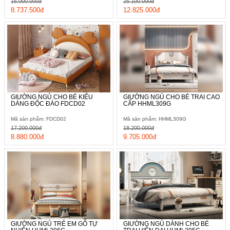
16.000.000đ
25.100.000đ
8.737.500đ
12.825.000đ
GIƯỜNG NGỦ CHO BÉ KIỂU
GIƯỜNG NGỦ CHO BÉ TRAI CAO
DÁNG ĐỘC ĐÁO FDCD02
CẤP HHML309G
Mã sản phẩm: FDCD02
Mã sản phẩm: HHML309G
17.200.000đ
18.200.000đ
8.880.000đ
9.705.000đ
GIƯỜNG NGỦ TRẺ EM GỖ TỰ
GIƯỜNG NGỦ DÀNH CHO BÉ