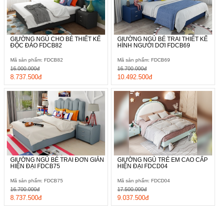
GIƯỜNG NGỦ CHO BÉ THIẾT KẾ
GIƯỜNG NGỦ BÉ TRAI THIẾT KẾ
ĐỘC ĐÁO FDCB82
HÌNH NGƯỜI DƠI FDCB69
Mã sản phẩm: FDCB82
Mã sản phẩm: FDCB69
16.000.000đ
16.700.000đ
8.737.500đ
10.492.500đ
GIƯỜNG NGỦ BÉ TRAI ĐƠN GIẢN
GIƯỜNG NGỦ TRẺ EM CAO CẤP
HIỆN ĐẠI FDCB75
HIỆN ĐẠI FDCD04
Mã sản phẩm: FDCB75
Mã sản phẩm: FDCD04
16.700.000đ
17.500.000đ
8.737.500đ
9.037.500đ