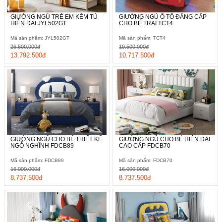
GIƯỜNG NGỦ TRẺ EM KÈM TỦ
GIƯỜNG NGỦ Ô TÔ ĐẲNG CẤP
HIỆN ĐẠI JYL502GT
CHO BÉ TRAI TCT4
Mã sản phẩm: JYL502GT
Mã sản phẩm: TCT4
26.500.000đ
19.500.000đ
13.792.500đ
10.717.500đ
GIƯỜNG NGỦ CHO BÉ THIẾT KẾ
GIƯỜNG NGỦ CHO BÉ HIỆN ĐẠI
NGỖ NGHĨNH FDCB89
CAO CẤP FDCB70
Mã sản phẩm: FDCB89
Mã sản phẩm: FDCB70
16.000.000đ
16.000.000đ
8.737.500đ
8.737.500đ