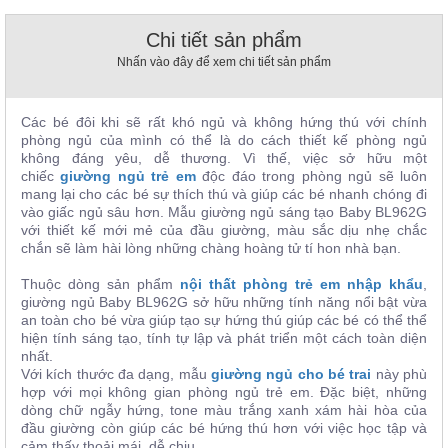
, đồ
trang
Chi tiết sản phẩm
trí
Nhấn vào đây để xem chi tiết sản phẩm
Nội
Thất
Các bé đôi khi sẽ rất khó ngủ và không hứng thú với chính
Nhà
phòng ngủ của mình có thể là do cách thiết kế phòng ngủ
Hàng
không đáng yêu, dễ thương.
Vì thế, việc sở hữu một
Nội
chiếc
giường ngủ trẻ em
độc đáo trong phòng ngủ sẽ luôn
Thất
mang lại cho các bé sự thích thú và giúp các bé nhanh chóng đi
Nhà
vào giấc ngủ sâu hơn. Mẫu giường ngủ sáng tạo Baby BL962G
Hàng
với thiết kế mới mẻ của đầu giường, màu sắc dịu nhẹ chắc
chắn sẽ làm hài lòng những chàng hoàng tử tí hon nhà bạn.
Thuộc dòng sản phẩm
nội thất phòng trẻ em nhập khẩu
,
giường ngủ Baby BL962G sở hữu những tính năng nổi bật vừa
an toàn cho bé vừa giúp tạo sự hứng thú giúp các bé có thể thể
hiện tính sáng tạo, tính tự lập và phát triển một cách toàn diện
nhất.
Với kích thước đa dạng, mẫu
giường ngủ cho bé trai
này phù
hợp với mọi không gian phòng ngủ trẻ em. Đặc biệt, những
dòng chữ ngẫy hứng, tone màu trắng xanh xám hài hòa của
đầu giường còn giúp các bé hứng thú hơn với việc học tập và
cảm thấy thoải mái, dễ chịu.