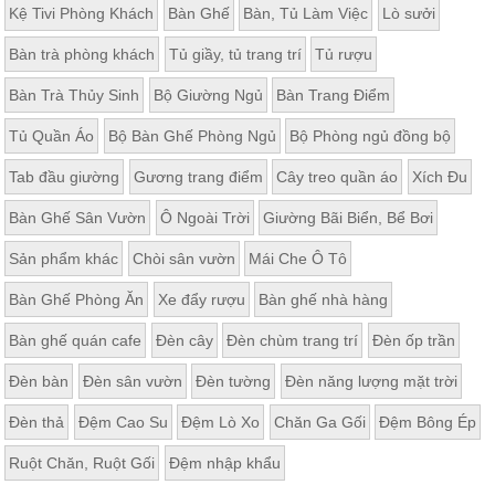
Kệ Tivi Phòng Khách
Bàn Ghế
Bàn, Tủ Làm Việc
Lò sưởi
Bàn trà phòng khách
Tủ giầy, tủ trang trí
Tủ rượu
Bàn Trà Thủy Sinh
Bộ Giường Ngủ
Bàn Trang Điểm
Tủ Quần Áo
Bộ Bàn Ghế Phòng Ngủ
Bộ Phòng ngủ đồng bộ
Tab đầu giường
Gương trang điểm
Cây treo quần áo
Xích Đu
Bàn Ghế Sân Vườn
Ô Ngoài Trời
Giường Bãi Biển, Bể Bơi
Sản phẩm khác
Chòi sân vườn
Mái Che Ô Tô
Bàn Ghế Phòng Ăn
Xe đẩy rượu
Bàn ghế nhà hàng
Bàn ghế quán cafe
Đèn cây
Đèn chùm trang trí
Đèn ốp trần
Đèn bàn
Đèn sân vườn
Đèn tường
Đèn năng lượng mặt trời
Đèn thả
Đệm Cao Su
Đệm Lò Xo
Chăn Ga Gối
Đệm Bông Ép
Ruột Chăn, Ruột Gối
Đệm nhập khẩu