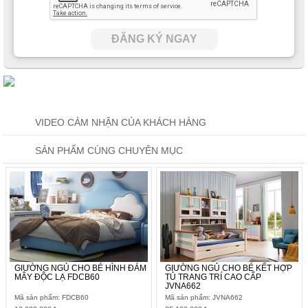
ĐĂNG KÝ NGAY
VIDEO CẢM NHẬN CỦA KHÁCH HÀNG
SẢN PHẨM CÙNG CHUYÊN MỤC
GIƯỜNG NGỦ CHO BÉ HÌNH ĐÁM
GIƯỜNG NGỦ CHO BÉ KẾT HỢP
MÂY ĐỘC LẠ FDCB60
TỦ TRANG TRÍ CAO CẤP
JVNA662
Mã sản phẩm: FDCB60
Mã sản phẩm: JVNA662