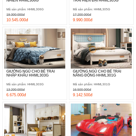
NHIÊN HHML306G
TRAI HIỆN ĐẠI HHML305G
Mã sản phẩm: HHML306G
Mã sản phẩm: HHML305G
19.300.000đ
17.200.000đ
10.545.000đ
9.990.000đ
GIƯỜNG NGỦ CHO BÉ TRAI
GIƯỜNG NGỦ CHO BÉ TRAI
NHẬP KHẨU HHML303G
NĂNG ĐỘNG HHML301G
Mã sản phẩm: HHML303G
Mã sản phẩm: HHML301G
13.200.000đ
16.500.000đ
6.675.000đ
9.142.500đ