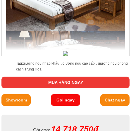
Tag:
giường ngủ nhập khẩu
,
giường ngủ cao cấp
,
giường ngủ phong
cách Trung Hoa
MUA HÀNG NGAY
Showroom
Gọi ngay
Chat ngay
14.718.750đ
Chỉ còn: