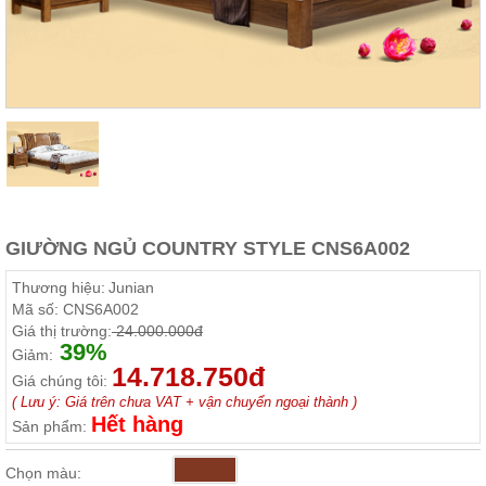
Thất
Phòng
Khách
Sofa,
tủ
rượu,
Bàn
trà...
Nội
Thất
Phòng
GIƯỜNG NGỦ COUNTRY STYLE CNS6A002
Ngủ
Giường
Thương hiệu:
Junian
ngủ, tủ
Mã số:
CNS6A002
áo, bàn
Giá thị trường:
24.000.000đ
trang
39%
điểm
Giảm:
14.718.750đ
Giá chúng tôi:
Nội
( Lưu ý: Giá trên chưa VAT + vận chuyển ngoại thành )
Thất
Hết hàng
Sản phẩm:
Phòng
Ăn
Chọn màu:
Bàn