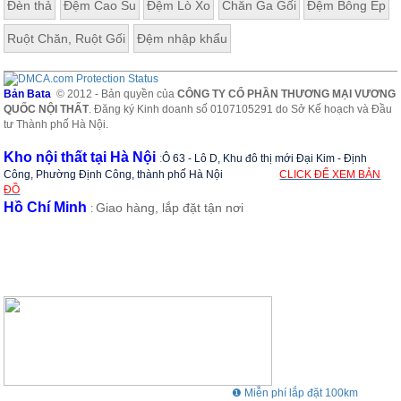
Đèn thả
Đệm Cao Su
Đệm Lò Xo
Chăn Ga Gối
Đệm Bông Ép
Ruột Chăn, Ruột Gối
Đệm nhập khẩu
Bản Bata
© 2012 - Bản quyền của
CÔNG TY CỔ PHẦN THƯƠNG MẠI VƯƠNG
QUỐC NỘI THẤT
. Đăng ký Kinh doanh số 0107105291 do Sở Kế hoạch và Đầu
tư Thành phố Hà Nội.
Kho nội thất tại Hà Nội
:
Ô 63 - Lô D, Khu đô thị mới Đại Kim - Định
Công, Phường Định Công, thành phố Hà Nội
CLICK ĐỂ XEM BẢN
ĐỒ
Hồ Chí Minh
Giao hàng, lắp đặt tận nơi
:
❶ Miễn phí lắp đặt 100km