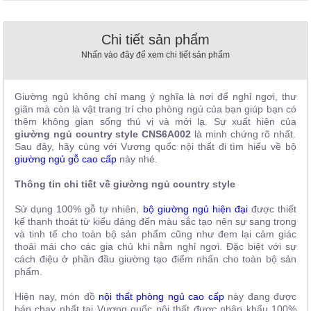
, đồ
trang
trí
Chi tiết sản phẩm
Nhấn vào đây để xem chi tiết sản phẩm
Nội
Thất
Nhà
Giường ngủ không chỉ mang ý nghĩa là nơi để nghỉ ngơi, thư
Hàng
giãn mà còn là vật trang trí cho phòng ngủ của bạn giúp bạn có
Nội
thêm không gian sống thú vị và mới lạ. Sự xuất hiện của
Thất
giường ngủ country style CNS6A002
là minh chứng rõ nhất.
Nhà
Sau đây, hãy cùng với Vương quốc nội thất đi tìm hiểu về bộ
Hàng
giường ngủ gỗ cao cấp
này nhé.
Thông tin chi tiết về giường ngủ country style
Sử dụng 100% gỗ tự nhiên,
bộ giường ngủ hiện đại
được thiết
kế thanh thoát từ kiểu dáng đến màu sắc tạo nên sự sang trọng
và tinh tế cho toàn bộ sản phẩm cũng như đem lại cảm giác
thoải mái cho các gia chủ khi nằm nghỉ ngơi. Đặc biệt với sự
cách điệu ở phần đầu giường tạo điểm nhấn cho toàn bộ sản
phẩm.
Hiện nay, món đồ
nội thất phòng ngủ cao cấp
này đang được
bán chạy nhất tại Vương quốc nội thất được nhập khẩu 100%