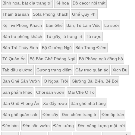
Bình hoa, bát đĩa trang trí
Kệ hoa
Đồ decor nội thất
Thảm trải sàn
Sofa Phòng Khách
Ghế Quý Phi
Kệ Tivi Phòng Khách
Bàn Ghế
Bàn, Tủ Làm Việc
Lò sưởi
Bàn trà phòng khách
Tủ giầy, tủ trang trí
Tủ rượu
Bàn Trà Thủy Sinh
Bộ Giường Ngủ
Bàn Trang Điểm
Tủ Quần Áo
Bộ Bàn Ghế Phòng Ngủ
Bộ Phòng ngủ đồng bộ
Tab đầu giường
Gương trang điểm
Cây treo quần áo
Xích Đu
Bàn Ghế Sân Vườn
Ô Ngoài Trời
Giường Bãi Biển, Bể Bơi
Sản phẩm khác
Chòi sân vườn
Mái Che Ô Tô
Bàn Ghế Phòng Ăn
Xe đẩy rượu
Bàn ghế nhà hàng
Bàn ghế quán cafe
Đèn cây
Đèn chùm trang trí
Đèn ốp trần
Đèn bàn
Đèn sân vườn
Đèn tường
Đèn năng lượng mặt trời