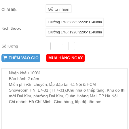
ăn,
ghế
Gỗ tự nhiên
Chất liệu
ăn,
kệ
bếp
Giường 1m8: 2295*2220*1140mm
Kích thước
Nội
Giường 1m5: 1920*2295*1140mm
Thất
Ban
Số lượng
Công,
Vườn
THÊM VÀO GIỎ
MUA HÀNG NGAY
Bàn
ghế
ban
Nhập khẩu 100%
công,
Bảo hành 2 năm
xích
Miễn phí vận chuyển, lắp đặp tại Hà Nội & HCM
đu,
ghế...
Showroom HN: L7-31 (TT7-31),Khu nhà ở thấp tầng, Khu đô thị
mới Đại Kim, phường Đại Kim, Quận Hoàng Mai, TP Hà Nội
Phụ
Chi nhánh Hồ Chí Minh: Giao hàng, lắp đặt tận nơi
Kiện
Trang
Trí
Cây
cảnh