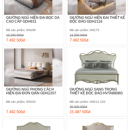
GIƯỜNG NGỦ HIỆN ĐẠI BỌC DA
GIƯỜNG NGỦ HIỆN ĐẠI THIẾT KẾ
CAO CẤP GDH631
ĐỘC ĐÁO GDH2116
Mã sản phẩm: GN168
Mã sản phẩm: GN175
13.200.000đ
13.200.000đ
7.492.500đ
7.492.500đ
GIƯỜNG NGỦ PHONG CÁCH
GIƯỜNG NGỦ SANG TRỌNG
HIỆN ĐẠI ĐƠN GIẢN GDH2207
THIẾT KẾ ĐỘC ĐÁO HVTA8808G
Mã sản phẩm: GN193
Mã sản phẩm: GN212.220
25.000.000đ
7.492.500đ
15.487.500đ