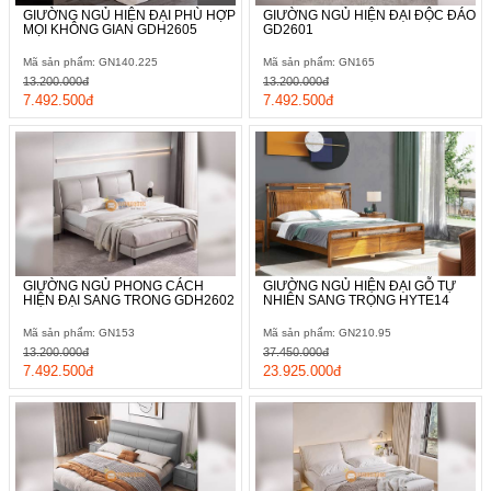
GIƯỜNG NGỦ HIỆN ĐẠI PHÙ HỢP
GIƯỜNG NGỦ HIỆN ĐẠI ĐỘC ĐÁO
MỌI KHÔNG GIAN GDH2605
GD2601
Mã sản phẩm: GN140.225
Mã sản phẩm: GN165
13.200.000đ
13.200.000đ
7.492.500đ
7.492.500đ
GIƯỜNG NGỦ PHONG CÁCH
GIƯỜNG NGỦ HIỆN ĐẠI GỖ TỰ
HIỆN ĐẠI SANG TRONG GDH2602
NHIÊN SANG TRỌNG HYTE14
Mã sản phẩm: GN153
Mã sản phẩm: GN210.95
13.200.000đ
37.450.000đ
7.492.500đ
23.925.000đ