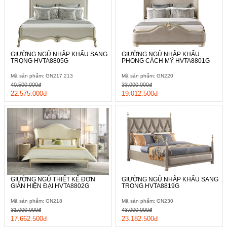
GIƯỜNG NGỦ NHẬP KHẨU SANG
GIƯỜNG NGỦ NHẬP KHẨU
TRỌNG HVTA8805G
PHONG CÁCH MỸ HVTA8801G
Mã sản phẩm: GN217.213
Mã sản phẩm: GN220
40.500.000đ
33.000.000đ
22.575.000đ
19.012.500đ
GIƯỜNG NGỦ THIẾT KẾ ĐƠN
GIƯỜNG NGỦ NHẬP KHẨU SANG
GIẢN HIỆN ĐẠI HVTA8802G
TRỌNG HVTA8819G
Mã sản phẩm: GN218
Mã sản phẩm: GN230
31.000.000đ
43.000.000đ
17.662.500đ
23.182.500đ