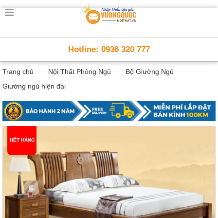
Trang
chủ
Nội
Hotline: 0936 320 777
Thất
Thông
Trang chủ
Nội Thất Phòng Ngủ
Bộ Giường Ngủ
Minh
Nội
Giường ngủ hiện đại
thất
thông
minh
Nội
Thất
HẾT HÀNG
Trẻ
Em
Giường
tầng,
bàn
học, tủ
sách
Nội