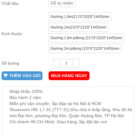
Gỗ tự nhiên
Chất liệu
ăn,
ghế
ăn,
Giường 1.8m(2170*2020*1445)mm
kệ
bếp
Giường 2m(2370*2220*1445)mm
Nội
Kích thước
Giường 1.8m pittong (2170*2020*1445)mm
Thất
Ban
Giường 2m pittong (2370*2220*1445)mm
Công,
Vườn
Số lượng
Bàn
ghế
THÊM VÀO GIỎ
MUA HÀNG NGAY
ban
công,
xích
đu,
Nhập khẩu 100%
ghế...
Bảo hành 2 năm
Miễn phí vận chuyển, lắp đặp tại Hà Nội & HCM
Phụ
Showroom HN: L7-31 (TT7-31),Khu nhà ở thấp tầng, Khu đô thị
Kiện
mới Đại Kim, phường Đại Kim, Quận Hoàng Mai, TP Hà Nội
Trang
Chi nhánh Hồ Chí Minh: Giao hàng, lắp đặt tận nơi
Trí
Cây
cảnh