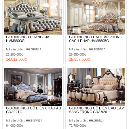
GIƯỜNG NGỦ HOÀNG GIA
GIƯỜNG NGỦ CAO CẤP PHONG
HVM8803G
CÁCH PHÁP HVM8805G
Mã sản phẩm: HH.GIUN12
Mã sản phẩm: HH.BNPN15
25.200.000đ
26.850.000đ
14.812.500đ
15.937.500đ
GIƯỜNG NGỦ CỔ ĐIỂN CHÂU ÂU
GIƯỜNG NGỦ CỔ ĐIỂN CAO CẤP
GDA921G
SANG TRỌNG GDA 920
Mã sản phẩm: HH.BNPN14
Mã sản phẩm: HH.GIUN14
64.000.000đ
72.700.000đ