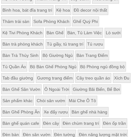
Bình hoa, bát đĩa trang trí
Kệ hoa
Đồ decor nội thất
Thảm trải sàn
Sofa Phòng Khách
Ghế Quý Phi
Kệ Tivi Phòng Khách
Bàn Ghế
Bàn, Tủ Làm Việc
Lò sưởi
Bàn trà phòng khách
Tủ giầy, tủ trang trí
Tủ rượu
Bàn Trà Thủy Sinh
Bộ Giường Ngủ
Bàn Trang Điểm
Tủ Quần Áo
Bộ Bàn Ghế Phòng Ngủ
Bộ Phòng ngủ đồng bộ
Tab đầu giường
Gương trang điểm
Cây treo quần áo
Xích Đu
Bàn Ghế Sân Vườn
Ô Ngoài Trời
Giường Bãi Biển, Bể Bơi
Sản phẩm khác
Chòi sân vườn
Mái Che Ô Tô
Bàn Ghế Phòng Ăn
Xe đẩy rượu
Bàn ghế nhà hàng
Bàn ghế quán cafe
Đèn cây
Đèn chùm trang trí
Đèn ốp trần
Đèn bàn
Đèn sân vườn
Đèn tường
Đèn năng lượng mặt trời