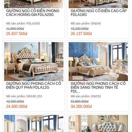
GIƯỜNG NGỦ CỔ ĐIỂN PHONG
GIƯỜNG NGỦ CỔ ĐIỂN CAO CẤP
CÁCH HOÀNG GIA FDLA20G
FDLA18G
Mã sản phẩm: FDLA20G
Mã sản phẩm: GN248
41.900.000đ
43.200.000đ
25.837.500đ
26.137.500đ
GIƯỜNG NGỦ PHONG CÁCH CỔ
GIƯỜNG NGỦ PHONG CÁCH CỔ
ĐIỂN QUÝ PHÁI FDLA12G
ĐIỂN SANG TRỌNG TINH TẾ
FDL...
Mã sản phẩm: GN190.201
Mã sản phẩm: GN233
43.000.000đ
53.900.000đ
24.600.000đ
34.200.000đ