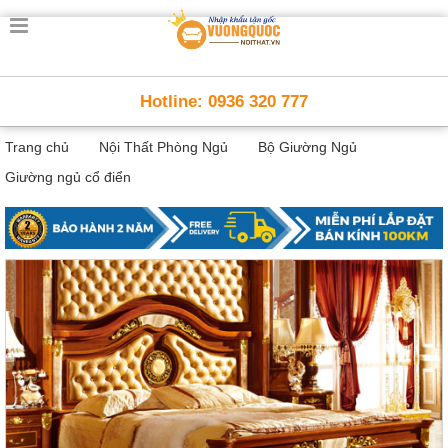
Trang
chủ
Nội
Hotline: 0936 320 777
Thất
Thông
Trang chủ
Nội Thất Phòng Ngủ
Bộ Giường Ngủ
Minh
Nội
Giường ngủ cổ điển
thất
thông
minh
Nội
Thất
Trẻ
Em
Giường
tầng,
bàn
học, tủ
sách
Nội