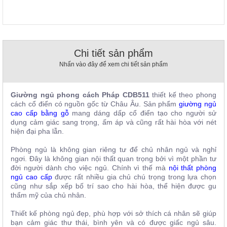
, đồ
trang
trí
Nội
Chi tiết sản phẩm
Thất
Nhà
Nhấn vào đây để xem chi tiết sản phẩm
Hàng
Nội
Thất
Giường ngủ phong cách Pháp CDB511
thiết kế theo phong
Nhà
cách cổ điển có nguồn gốc từ Châu Âu. Sản phẩm
giường ngủ
Hàng
cao cấp bằng gỗ
mang dáng dấp cổ điển tạo cho người sử
dụng cảm giác sang trọng, ấm áp và cũng rất hài hòa với nét
hiện đại pha lẫn.
Phòng ngủ là không gian riêng tư để chủ nhân ngủ và nghỉ
ngơi. Đây là không gian nội thất quan trọng bởi vì một phần tư
đời người dành cho việc ngủ. Chính vì thế mà
nội thất phòng
ngủ cao cấp
được rất nhiều gia chủ chú trọng trong lựa chọn
cũng như sắp xếp bố trí sao cho hài hòa, thể hiện được gu
thẩm mỹ của chủ nhân.
Thiết kế phòng ngủ đẹp, phù hợp với sở thích cá nhân sẽ giúp
bạn cảm giác thư thái, bình yên và có được giấc ngủ sâu.