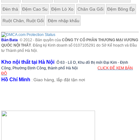
Đèn thả
Đệm Cao Su
Đệm Lò Xo
Chăn Ga Gối
Đệm Bông Ép
Ruột Chăn, Ruột Gối
Đệm nhập khẩu
Bản Bata
© 2012 - Bản quyền của
CÔNG TY CỔ PHẦN THƯƠNG MẠI VƯƠNG
QUỐC NỘI THẤT
. Đăng ký Kinh doanh số 0107105291 do Sở Kế hoạch và Đầu
tư Thành phố Hà Nội.
Kho nội thất tại Hà Nội
:
Ô 63 - Lô D, Khu đô thị mới Đại Kim - Định
Công, Phường Định Công, thành phố Hà Nội
CLICK ĐỂ XEM BẢN
ĐỒ
Hồ Chí Minh
Giao hàng, lắp đặt tận nơi
: