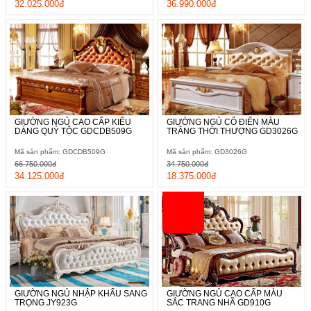
32.025.000đ
36.990.000đ
GIƯỜNG NGỦ CAO CẤP KIỂU
GIƯỜNG NGỦ CỔ ĐIỂN MÀU
DÁNG QUÝ TỘC GDCDB509G
TRẮNG THỜI THƯỢNG GD3026G
Mã sản phẩm: GDCDB509G
Mã sản phẩm: GD3026G
66.750.000đ
34.750.000đ
34.125.000đ
18.375.000đ
GIƯỜNG NGỦ NHẬP KHẨU SANG
GIƯỜNG NGỦ CAO CẤP MÀU
TRỌNG JY923G
SẮC TRANG NHÃ GD910G