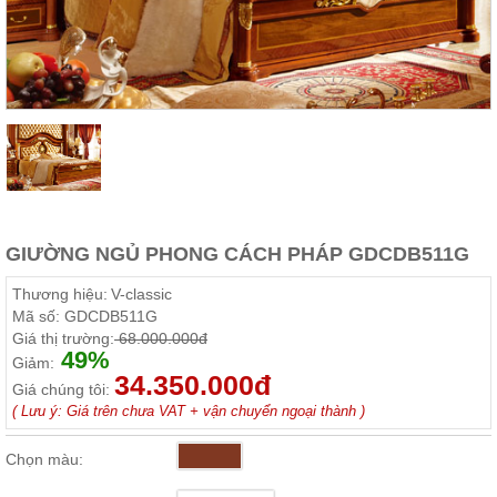
Thất
Phòng
Khách
Sofa,
tủ
rượu,
Bàn
trà...
Nội
Thất
Phòng
GIƯỜNG NGỦ PHONG CÁCH PHÁP GDCDB511G
Ngủ
Giường
Thương hiệu:
V-classic
ngủ, tủ
Mã số:
GDCDB511G
áo, bàn
Giá thị trường:
68.000.000đ
trang
49%
điểm
Giảm:
34.350.000đ
Giá chúng tôi:
Nội
( Lưu ý: Giá trên chưa VAT + vận chuyển ngoại thành )
Thất
Phòng
Chọn màu:
Ăn
Bàn