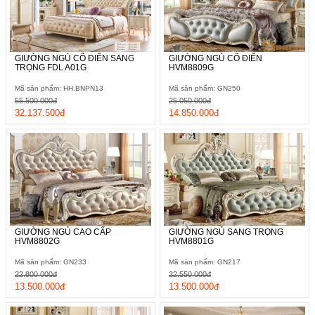
GIƯỜNG NGỦ CỔ ĐIỂN SANG
GIƯỜNG NGỦ CỔ ĐIỂN
TRỌNG FDL A01G
HVM8809G
Mã sản phẩm: HH.BNPN13
Mã sản phẩm: GN250
55.500.000đ
25.050.000đ
32.137.500đ
14.850.000đ
GIƯỜNG NGỦ CAO CẤP
GIƯỜNG NGỦ SANG TRỌNG
HVM8802G
HVM8801G
Mã sản phẩm: GN233
Mã sản phẩm: GN217
22.800.000đ
22.550.000đ
13.500.000đ
13.500.000đ