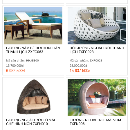
GIƯỜNG NẰM BỀ BƠI ĐƠN GIẢN
BỘ GIƯỜNG NGOÀI TRỜI THANH
THANH LỊCH ZXFC063
LỊCH ZXFC028
Mã sản phẩm: HH.GB00
Mã sản phẩm: ZXFC028
13.700.000đ
28.000.000đ
6.982.500đ
15.637.500đ
GIƯỜNG NGOÀI TRỜI CÓ MÁI
GIƯỜNG NGOÀI TRỜI MÁI VÒM
CHE HÌNH NÓN ZXFN010
ZXFN006