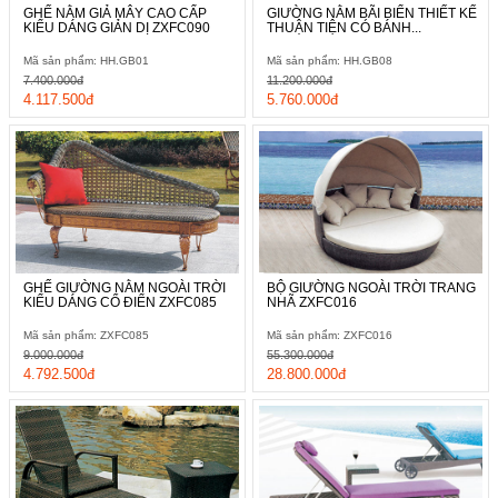
GHẾ NẰM GIẢ MÂY CAO CẤP
GIƯỜNG NẰM BÃI BIỂN THIẾT KẾ
KIỂU DÁNG GIẢN DỊ ZXFC090
THUẬN TIỆN CÓ BÁNH...
Mã sản phẩm: HH.GB01
Mã sản phẩm: HH.GB08
7.400.000đ
11.200.000đ
4.117.500đ
5.760.000đ
GHẾ GIƯỜNG NẰM NGOÀI TRỜI
BỘ GIƯỜNG NGOÀI TRỜI TRANG
KIỂU DÁNG CỔ ĐIỂN ZXFC085
NHÃ ZXFC016
Mã sản phẩm: ZXFC085
Mã sản phẩm: ZXFC016
9.000.000đ
55.300.000đ
4.792.500đ
28.800.000đ