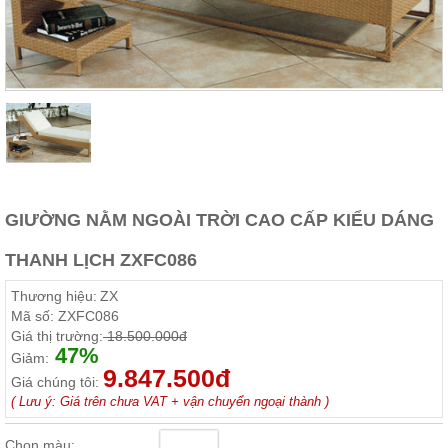
Thất
Phòng
Khách
Sofa,
tủ
rượu,
Bàn
trà...
Nội
Thất
GIƯỜNG NẰM NGOÀI TRỜI CAO CẤP KIỂU DÁNG
Phòng
Ngủ
THANH LỊCH ZXFC086
Giường
ngủ, tủ
áo, bàn
Thương hiệu:
ZX
trang
Mã số:
ZXFC086
điểm
Giá thị trường:
18.500.000đ
47%
Giảm:
Nội
9.847.500đ
Thất
Giá chúng tôi:
( Lưu ý: Giá trên chưa VAT + vận chuyển ngoại thành )
Phòng
Ăn
Chọn màu:
Bàn