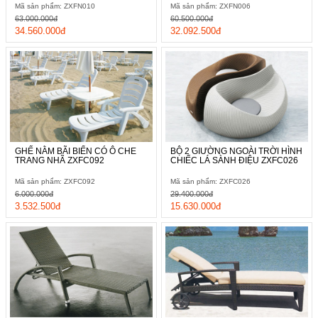
Mã sản phẩm: ZXFN010
Mã sản phẩm: ZXFN006
63.000.000đ
60.500.000đ
34.560.000đ
32.092.500đ
GHẾ NẰM BÃI BIỂN CÓ Ô CHE
BỘ 2 GIƯỜNG NGOÀI TRỜI HÌNH
TRANG NHÃ ZXFC092
CHIẾC LÁ SÀNH ĐIỆU ZXFC026
Mã sản phẩm: ZXFC092
Mã sản phẩm: ZXFC026
6.000.000đ
29.400.000đ
3.532.500đ
15.630.000đ