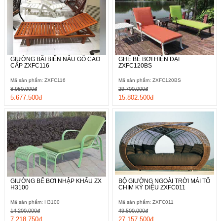
GIƯỜNG BÃI BIỂN NÂU GỖ CAO
GHẾ BỂ BƠI HIỆN ĐẠI
CẤP ZXFC116
ZXFC120BS
Mã sản phẩm: ZXFC116
Mã sản phẩm: ZXFC120BS
8.950.000đ
29.700.000đ
5.677.500đ
15.802.500đ
GIƯỜNG BỂ BƠI NHẬP KHẨU ZX
BỘ GIƯỜNG NGOÀI TRỜI MÁI TỔ
H3100
CHIM KỲ DIỆU ZXFC011
Mã sản phẩm: H3100
Mã sản phẩm: ZXFC011
14.200.000đ
49.500.000đ
7.218.750đ
27.157.500đ