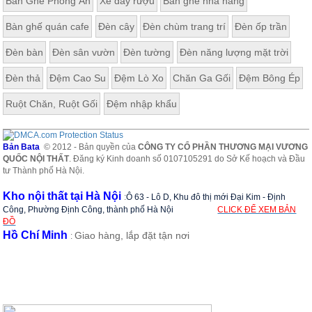
Bàn Ghế Phòng Ăn
Xe đẩy rượu
Bàn ghế nhà hàng
Bàn ghế quán cafe
Đèn cây
Đèn chùm trang trí
Đèn ốp trần
Đèn bàn
Đèn sân vườn
Đèn tường
Đèn năng lượng mặt trời
Đèn thả
Đệm Cao Su
Đệm Lò Xo
Chăn Ga Gối
Đệm Bông Ép
Ruột Chăn, Ruột Gối
Đệm nhập khẩu
Bản Bata
© 2012 - Bản quyền của
CÔNG TY CỔ PHẦN THƯƠNG MẠI VƯƠNG
QUỐC NỘI THẤT
. Đăng ký Kinh doanh số 0107105291 do Sở Kế hoạch và Đầu
tư Thành phố Hà Nội.
Kho nội thất tại Hà Nội
:
Ô 63 - Lô D, Khu đô thị mới Đại Kim - Định
Công, Phường Định Công, thành phố Hà Nội
CLICK ĐỂ XEM BẢN
ĐỒ
Hồ Chí Minh
Giao hàng, lắp đặt tận nơi
: