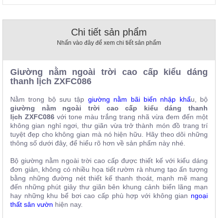
, đồ
trang
trí
Chi tiết sản phẩm
Nội
Nhấn vào đây để xem chi tiết sản phẩm
Thất
Nhà
Giường nằm ngoài trời cao cấp kiểu dáng
Hàng
thanh lịch ZXFC086
Nội
Thất
Nhà
Nằm trong bộ sưu tập
giường nằm bãi biển nhập khẩ
u, bộ
Hàng
giường nằm ngoài trời cao cấp kiểu dáng thanh
lịch ZXFC086
với tone màu trắng trang nhã vừa đem đến một
không gian nghỉ ngơi, thư giãn vừa trở thành món đồ trang trí
tuyệt đẹp cho không gian mà nó hiện hữu. Hãy theo dõi những
thông số dưới đây, để hiểu rõ hơn về sản phẩm này nhé.
Bộ giường nằm ngoài trời cao cấp được thiết kế với kiểu dáng
đơn giản, không có nhiều họa tiết rườm rà nhưng tạo ấn tượng
bằng những đường nét thiết kế thanh thoát, mạnh mẽ mang
đến những phút giây thư giãn bên khung cảnh biển lãng mạn
hay những khu bể bơi cao cấp phù hợp với không gian
ngoại
thất sân vườn
hiện nay.