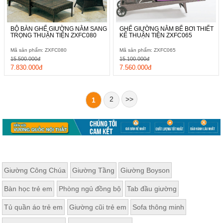
BỘ BÀN GHẾ GIƯỜNG NẰM SANG
GHẾ GIƯỜNG NẰM BỂ BƠI THIẾT
TRỌNG THUẬN TIỆN ZXFC080
KẾ THUẬN TIỆN ZXFC065
Mã sản phẩm: ZXFC080
Mã sản phẩm: ZXFC065
15.500.000đ
15.100.000đ
7.830.000đ
7.560.000đ
2
>>
1
Giường Công Chúa
Giường Tầng
Giường Boyson
Bàn học trẻ em
Phòng ngủ đồng bộ
Tab đầu giường
Tủ quần áo trẻ em
Giường cũi trẻ em
Sofa thông minh