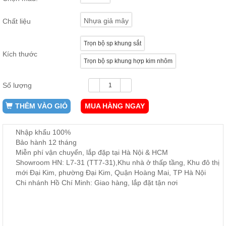
ăn,
ghế
Nhựa giả mây
Chất liệu
ăn,
kệ
bếp
Trọn bộ sp khung sắt
Kích thước
Nội
Trọn bộ sp khung hợp kim nhôm
Thất
Ban
Số lượng
Công,
Vườn
THÊM VÀO GIỎ
MUA HÀNG NGAY
Bàn
ghế
ban
Nhập khẩu 100%
công,
xích
Bảo hành 12 tháng
đu,
Miễn phí vận chuyển, lắp đặp tại Hà Nội & HCM
ghế...
Showroom HN: L7-31 (TT7-31),Khu nhà ở thấp tầng, Khu đô thị
mới Đại Kim, phường Đại Kim, Quận Hoàng Mai, TP Hà Nội
Phụ
Chi nhánh Hồ Chí Minh: Giao hàng, lắp đặt tận nơi
Kiện
Trang
Trí
Cây
cảnh