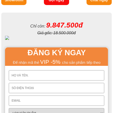
Showroom
Gọi ngay
Chat ngay
9.847.500đ
Chỉ còn:
Giá gốc:
18.500.000đ
ĐĂNG KÝ NGAY
VIP -5%
Để nhận mã thẻ
cho sản phẩm tiếp theo