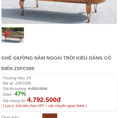
Thất
Phòng
Khách
Sofa,
tủ
rượu,
Bàn
trà...
Nội
Thất
GHẾ GIƯỜNG NẰM NGOÀI TRỜI KIỂU DÁNG CỔ
Phòng
Ngủ
ĐIỂN ZXFC085
Giường
ngủ, tủ
áo, bàn
Thương hiệu:
ZX
trang
Mã số:
ZXFC085
điểm
Giá thị trường:
9.000.000đ
47%
Giảm:
Nội
4.792.500đ
Thất
Giá chúng tôi:
( Lưu ý: Giá trên chưa VAT + vận chuyển ngoại thành )
Phòng
Ăn
Chọn màu:
Bàn