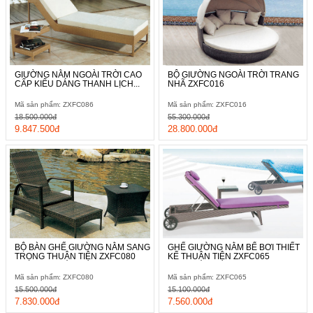
GIƯỜNG NẰM NGOÀI TRỜI CAO
BỘ GIƯỜNG NGOÀI TRỜI TRANG
CẤP KIỂU DÁNG THANH LỊCH...
NHÃ ZXFC016
Mã sản phẩm: ZXFC086
Mã sản phẩm: ZXFC016
18.500.000đ
55.300.000đ
9.847.500đ
28.800.000đ
BỘ BÀN GHẾ GIƯỜNG NẰM SANG
GHẾ GIƯỜNG NẰM BỂ BƠI THIẾT
TRỌNG THUẬN TIỆN ZXFC080
KẾ THUẬN TIỆN ZXFC065
Mã sản phẩm: ZXFC080
Mã sản phẩm: ZXFC065
15.500.000đ
15.100.000đ
7.830.000đ
7.560.000đ