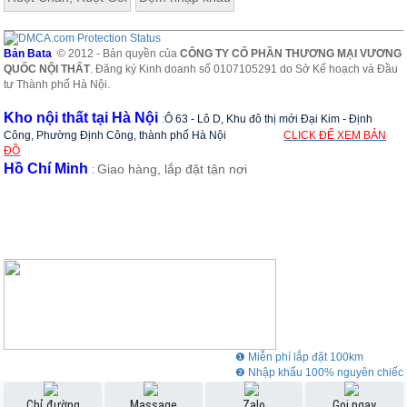
Bản Bata
© 2012 - Bản quyền của
CÔNG TY CỔ PHẦN THƯƠNG MẠI VƯƠNG
QUỐC NỘI THẤT
. Đăng ký Kinh doanh số 0107105291 do Sở Kế hoạch và Đầu
tư Thành phố Hà Nội.
Kho nội thất tại Hà Nội
:
Ô 63 - Lô D, Khu đô thị mới Đại Kim - Định
Công, Phường Định Công, thành phố Hà Nội
CLICK ĐỂ XEM BẢN
ĐỒ
Hồ Chí Minh
Giao hàng, lắp đặt tận nơi
:
❶ Miễn phí lắp đặt 100km
❷ Nhập khẩu 100% nguyên chiếc
❸ Showroom rộng 3000m2
Chỉ đường
Massage
Zalo
Gọi ngay