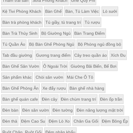
Thảm trải sàn
Sofa Phòng Khách
Ghế Quý Phi
Kệ Tivi Phòng Khách
Bàn Ghế
Bàn, Tủ Làm Việc
Lò sưởi
Bàn trà phòng khách
Tủ giầy, tủ trang trí
Tủ rượu
Bàn Trà Thủy Sinh
Bộ Giường Ngủ
Bàn Trang Điểm
Tủ Quần Áo
Bộ Bàn Ghế Phòng Ngủ
Bộ Phòng ngủ đồng bộ
Tab đầu giường
Gương trang điểm
Cây treo quần áo
Xích Đu
Bàn Ghế Sân Vườn
Ô Ngoài Trời
Giường Bãi Biển, Bể Bơi
Sản phẩm khác
Chòi sân vườn
Mái Che Ô Tô
Bàn Ghế Phòng Ăn
Xe đẩy rượu
Bàn ghế nhà hàng
Bàn ghế quán cafe
Đèn cây
Đèn chùm trang trí
Đèn ốp trần
Đèn bàn
Đèn sân vườn
Đèn tường
Đèn năng lượng mặt trời
Đèn thả
Đệm Cao Su
Đệm Lò Xo
Chăn Ga Gối
Đệm Bông Ép
Ruột Chăn, Ruột Gối
Đệm nhập khẩu