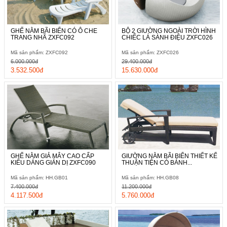
GHẾ NẰM BÃI BIỂN CÓ Ô CHE
BỘ 2 GIƯỜNG NGOÀI TRỜI HÌNH
TRANG NHÃ ZXFC092
CHIẾC LÁ SÀNH ĐIỆU ZXFC026
Mã sản phẩm: ZXFC092
Mã sản phẩm: ZXFC026
6.000.000đ
29.400.000đ
3.532.500đ
15.630.000đ
GHẾ NẰM GIẢ MÂY CAO CẤP
GIƯỜNG NẰM BÃI BIỂN THIẾT KẾ
KIỂU DÁNG GIẢN DỊ ZXFC090
THUẬN TIỆN CÓ BÁNH...
Mã sản phẩm: HH.GB01
Mã sản phẩm: HH.GB08
7.400.000đ
11.200.000đ
4.117.500đ
5.760.000đ