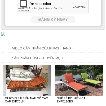
ĐĂNG KÝ NGAY
VIDEO CẢM NHẬN CỦA KHÁCH HÀNG
SẢN PHẨM CÙNG CHUYÊN MỤC
GIƯỜNG BÃI BIỂN NÂU GỖ CAO
GHẾ BỂ BƠI HIỆN ĐẠI
CẤP ZXFC116
ZXFC120BS