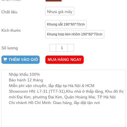
ăn,
ghế
Nhựa giả mây
Chất liệu
ăn,
kệ
bếp
Khung sắt 190*60*70cm
Kích thước
Nội
Khung hợp kim nhôm 190*60*70cm
Thất
Ban
Số lượng
Công,
Vườn
THÊM VÀO GIỎ
MUA HÀNG NGAY
Bàn
ghế
ban
Nhập khẩu 100%
công,
xích
Bảo hành 12 tháng
đu,
Miễn phí vận chuyển, lắp đặp tại Hà Nội & HCM
ghế...
Showroom HN: L7-31 (TT7-31),Khu nhà ở thấp tầng, Khu đô thị
mới Đại Kim, phường Đại Kim, Quận Hoàng Mai, TP Hà Nội
Phụ
Chi nhánh Hồ Chí Minh: Giao hàng, lắp đặt tận nơi
Kiện
Trang
Trí
Cây
cảnh