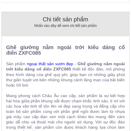
, đồ
trang
trí
Chi tiết sản phẩm
Nội
Nhấn vào đây để xem chi tiết sản phẩm
Thất
Nhà
Hàng
Ghế giường nằm ngoài trời kiểu dáng cổ
Nội
điển
ZXFC085
Thất
Nhà
Hàng
Sản phẩm
ngoại thất sân vườn đẹp
-
Ghế giường nằm ngoài
trời kiểu dáng cổ điển
ZXFC085
thiết kế độc đáo, mô phỏng
theo hình dáng của ghế quý phi, giúp bạn có những giây phút
thư giãn tuyệt vời bên những khung cảnh lãng mạn của bãi biển
hoặc hồ bơi.
Mang phong cách Châu Âu cao cấp, sản phẩm là sự kết hợp
hài hòa giữa phần khung sắt được chạm khắc tinh xảo, tỉ mỉ với
các hoa văn tinh tế tôn lên vẻ đẹp sang trọng và đẳng cấp cho
toàn bộ sản phẩm cùng với phần ghế ngồi được làm từ nhựa
giả mây cao cấp đan xen một cách khéo léo mang đến cảm
giác dễ chịu và thoải mái cho người sử dụng. Với sự độc đáo
trong thiết kế, sản phẩm còn được khách hàng lựa chọn làm