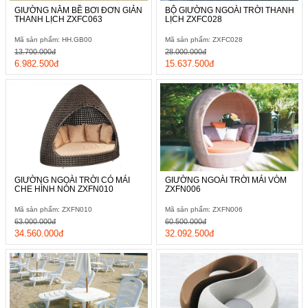
GIƯỜNG NẰM BỀ BƠI ĐƠN GIẢN
BỘ GIƯỜNG NGOÀI TRỜI THANH
THANH LỊCH ZXFC063
LỊCH ZXFC028
Mã sản phẩm: HH.GB00
Mã sản phẩm: ZXFC028
13.700.000đ
28.000.000đ
6.982.500đ
15.637.500đ
GIƯỜNG NGOÀI TRỜI CÓ MÁI
GIƯỜNG NGOÀI TRỜI MÁI VÒM
CHE HÌNH NÓN ZXFN010
ZXFN006
Mã sản phẩm: ZXFN010
Mã sản phẩm: ZXFN006
63.000.000đ
60.500.000đ
34.560.000đ
32.092.500đ