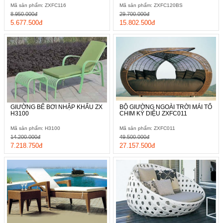
Mã sản phẩm: ZXFC116
Mã sản phẩm: ZXFC120BS
8.950.000đ
29.700.000đ
5.677.500đ
15.802.500đ
GIƯỜNG BỂ BƠI NHẬP KHẨU ZX
BỘ GIƯỜNG NGOÀI TRỜI MÁI TỔ
H3100
CHIM KỲ DIỆU ZXFC011
Mã sản phẩm: H3100
Mã sản phẩm: ZXFC011
14.200.000đ
49.500.000đ
7.218.750đ
27.157.500đ