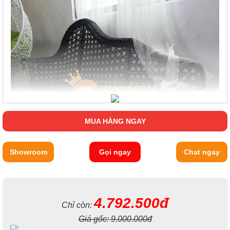
MUA HÀNG NGAY
Showroom
Gọi ngay
Chat ngay
4.792.500đ
Chỉ còn:
Giá gốc:
9.000.000đ