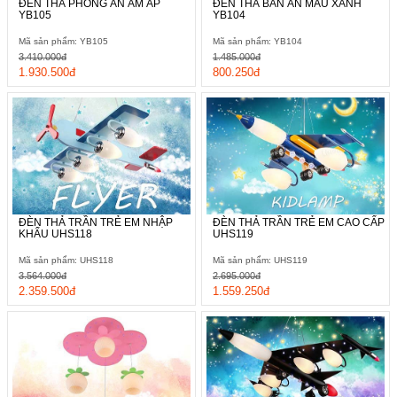
ĐÈN THẢ PHÒNG ĂN ẤM ÁP
ĐÈN THẢ BÀN ĂN MÀU XANH
YB105
YB104
Mã sản phẩm: YB105
Mã sản phẩm: YB104
3.410.000đ
1.485.000đ
1.930.500đ
800.250đ
ĐÈN THẢ TRẦN TRẺ EM NHẬP
ĐÈN THẢ TRẦN TRẺ EM CAO CẤP
KHẨU UHS118
UHS119
Mã sản phẩm: UHS118
Mã sản phẩm: UHS119
3.564.000đ
2.695.000đ
2.359.500đ
1.559.250đ