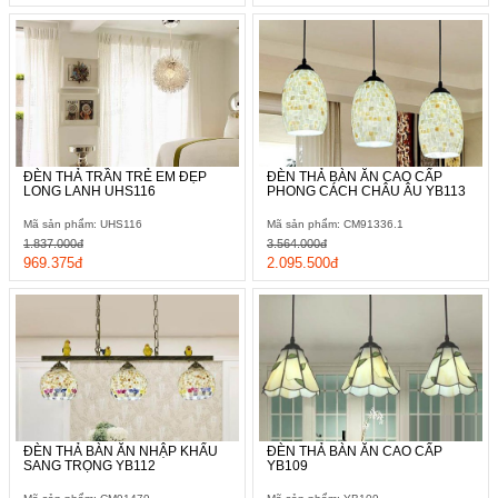
ĐÈN THẢ TRẦN TRẺ EM ĐẸP
ĐÈN THẢ BÀN ĂN CAO CẤP
LONG LANH UHS116
PHONG CÁCH CHÂU ÂU YB113
Mã sản phẩm: UHS116
Mã sản phẩm: CM91336.1
1.837.000đ
3.564.000đ
969.375đ
2.095.500đ
ĐÈN THẢ BÀN ĂN NHẬP KHẨU
ĐÈN THẢ BÀN ĂN CAO CẤP
SANG TRỌNG YB112
YB109