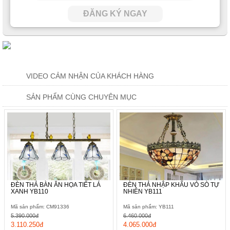
ĐĂNG KÝ NGAY
VIDEO CẢM NHẬN CỦA KHÁCH HÀNG
SẢN PHẨM CÙNG CHUYÊN MỤC
ĐÈN THẢ BÀN ĂN HỌA TIẾT LÁ
ĐÈN THẢ NHẬP KHẨU VỎ SÒ TỰ
XANH YB110
NHIÊN YB111
Mã sản phẩm: CM91336
Mã sản phẩm: YB111
5.390.000đ
6.460.000đ
3.110.250đ
4.065.000đ