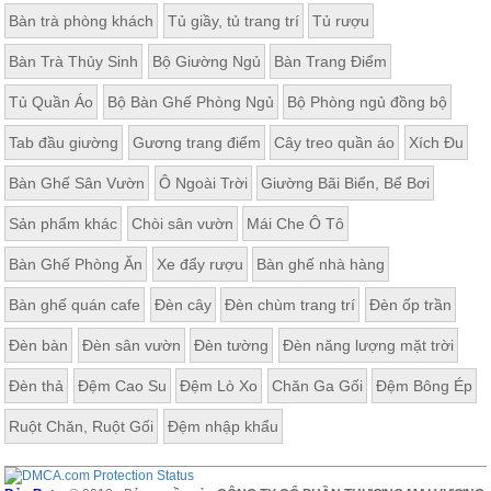
Bàn trà phòng khách
Tủ giầy, tủ trang trí
Tủ rượu
Bàn Trà Thủy Sinh
Bộ Giường Ngủ
Bàn Trang Điểm
Tủ Quần Áo
Bộ Bàn Ghế Phòng Ngủ
Bộ Phòng ngủ đồng bộ
Tab đầu giường
Gương trang điểm
Cây treo quần áo
Xích Đu
Bàn Ghế Sân Vườn
Ô Ngoài Trời
Giường Bãi Biển, Bể Bơi
Sản phẩm khác
Chòi sân vườn
Mái Che Ô Tô
Bàn Ghế Phòng Ăn
Xe đẩy rượu
Bàn ghế nhà hàng
Bàn ghế quán cafe
Đèn cây
Đèn chùm trang trí
Đèn ốp trần
Đèn bàn
Đèn sân vườn
Đèn tường
Đèn năng lượng mặt trời
Đèn thả
Đệm Cao Su
Đệm Lò Xo
Chăn Ga Gối
Đệm Bông Ép
Ruột Chăn, Ruột Gối
Đệm nhập khẩu