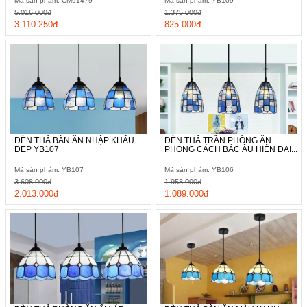
Mã sản phẩm: CM91479
Mã sản phẩm: YB109
5.016.000đ
1.375.000đ
3.110.250đ
825.000đ
ĐÈN THẢ BÀN ĂN NHẬP KHẨU
ĐÈN THẢ TRẦN PHÒNG ĂN
ĐẸP YB107
PHONG CÁCH BẮC ÂU HIỆN ĐẠI...
Mã sản phẩm: YB107
Mã sản phẩm: YB106
3.608.000đ
1.958.000đ
2.013.000đ
1.089.000đ