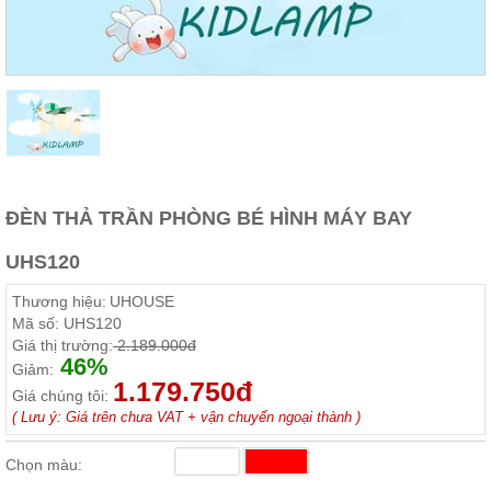
Thất
Phòng
Khách
Sofa,
tủ
rượu,
Bàn
trà...
Nội
ĐÈN THẢ TRẦN PHÒNG BÉ HÌNH MÁY BAY
Thất
Phòng
UHS120
Ngủ
Giường
Thương hiệu:
UHOUSE
ngủ, tủ
áo, bàn
Mã số:
UHS120
trang
Giá thị trường:
2.189.000đ
điểm
46%
Giảm:
1.179.750đ
Nội
Giá chúng tôi:
( Lưu ý: Giá trên chưa VAT + vận chuyển ngoại thành )
Thất
Phòng
Chọn màu:
Ăn
Bàn