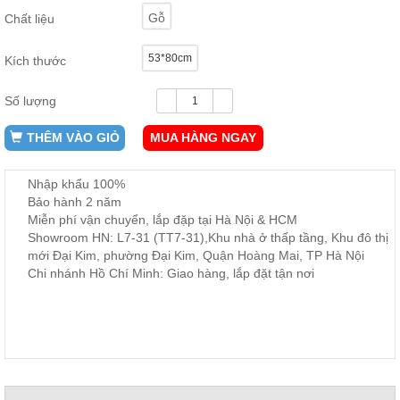
ăn,
Gỗ
Chất liệu
ghế
ăn,
kệ
53*80cm
Kích thước
bếp
Nội
Số lượng
Thất
THÊM VÀO GIỎ
MUA HÀNG NGAY
Ban
Công,
Vườn
Nhập khẩu 100%
Bàn
Bảo hành 2 năm
ghế
Miễn phí vận chuyển, lắp đặp tại Hà Nội & HCM
ban
công,
Showroom HN: L7-31 (TT7-31),Khu nhà ở thấp tầng, Khu đô thị
xích
mới Đại Kim, phường Đại Kim, Quận Hoàng Mai, TP Hà Nội
đu,
Chi nhánh Hồ Chí Minh: Giao hàng, lắp đặt tận nơi
ghế...
Phụ
Kiện
Trang
Trí
Cây
cảnh