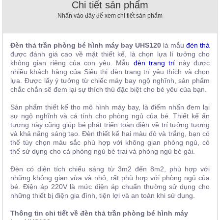
Chi tiết sản phẩm
, đồ
trang
Nhấn vào đây để xem chi tiết sản phẩm
trí
Nội
Đèn thả trần phòng bé hình máy bay UHS120
là mẫu
đèn thả
Thất
được đánh giá cao về mặt thiết kế, là chọn lựa lí tưởng cho
Nhà
không gian riêng của con yêu. Mẫu
đèn trang trí
này được
nhiều khách hàng của Siêu thị đèn trang trí yêu thích và chọn
Hàng
lựa. Được lấy ý tưởng từ chiếc máy bay ngộ nghĩnh, sản phẩm
Nội
chắc chắn sẽ đem lại sự thích thú đặc biệt cho bé yêu của bạn.
Thất
Nhà
Hàng
Sản phẩm thiết kế tho mô hình máy bay, là điểm nhấn đem lại
sự ngộ nghĩnh và cá tính cho phòng ngủ của bé. Thiết kế ấn
tượng này cũng giúp bé phát triển toàn diện về trí tưởng tượng
và khả năng sáng tạo. Đèn thiết kế hai màu đỏ và trắng, bạn có
thể tùy chọn màu sắc phù hợp với không gian phòng ngủ, có
thể sử dụng cho cả phòng ngủ bé trai và phòng ngủ bé gái.
Đèn có diện tích chiếu sáng từ 3m2 đến 8m2, phù hợp với
những không gian vừa và nhỏ, rất phù hợp với phòng ngủ của
bé. Điện áp 220V là mức điện áp chuẩn thường sử dụng cho
những thiết bị điện gia đình, tiện lợi và an toàn khi sử dụng.
Thông tin chi tiết về đèn thả trần phòng bé hình máy