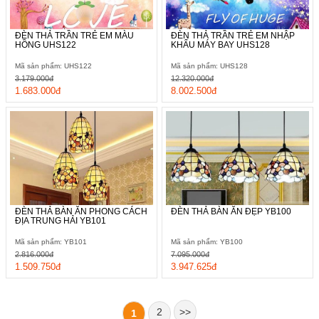
ĐÈN THẢ TRẦN TRẺ EM MÀU
ĐÈN THẢ TRẦN TRẺ EM NHẬP
HỒNG UHS122
KHẨU MÁY BAY UHS128
Mã sản phẩm: UHS122
Mã sản phẩm: UHS128
3.179.000đ
12.320.000đ
1.683.000đ
8.002.500đ
ĐÈN THẢ BÀN ĂN PHONG CÁCH
ĐÈN THẢ BÀN ĂN ĐẸP YB100
ĐỊA TRUNG HẢI YB101
Mã sản phẩm: YB101
Mã sản phẩm: YB100
2.816.000đ
7.095.000đ
1.509.750đ
3.947.625đ
2
>>
1