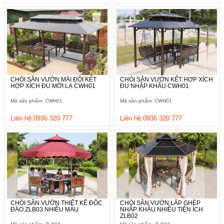
Bàn ghế gỗ nhựa, khung hợp kim thép
Bộ bàn ghế đi kèm với chòi CWH04 có khung thép kết hợp
thanh nan gỗ nhựa, mang lại vẻ đẹp tự nhiên mà vẫn bền bỉ.
Chất liệu gỗ nhựa không chỉ chống trầy xước, không bị cong
vênh hay mài mòn mà còn cách nhiệt tốt, rất dễ dàng để làm
sạch và duy trì
CHÒI SÂN VƯỜN MÁI ĐÔI KẾT
CHÒI SÂN VƯỜN KẾT HỢP XÍCH
HỢP XÍCH ĐU MỚI LẠ CWH01
ĐU NHẬP KHẨU CWH01
Mã sản phẩm: CWH01
Mã sản phẩm: CWH01
Liên hệ:0936 320 777
Liên hệ:0936 320 777
CHÒI SÂN VƯỜN THIẾT KẾ ĐỘC
CHÒI SÂN VƯỜN LẮP GHÉP
ĐÁO ZLB03 NHIỀU MÀU
NHẬP KHẨU NHIỀU TIỆN ÍCH
ZLB02