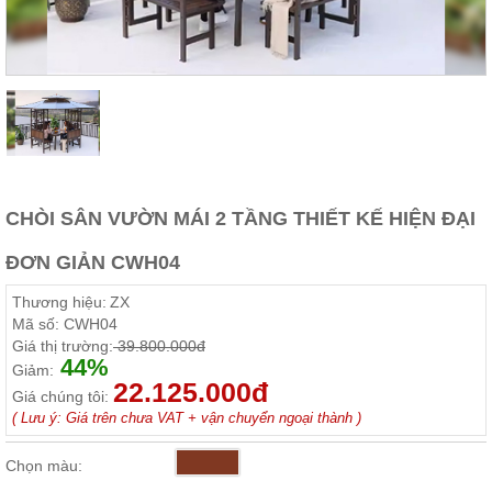
Thất
Phòng
Khách
Sofa,
tủ
rượu,
Bàn
trà...
Nội
CHÒI SÂN VƯỜN MÁI 2 TẦNG THIẾT KẾ HIỆN ĐẠI
Thất
Phòng
ĐƠN GIẢN CWH04
Ngủ
Giường
Thương hiệu:
ZX
ngủ, tủ
áo, bàn
Mã số:
CWH04
trang
Giá thị trường:
39.800.000đ
điểm
44%
Giảm:
22.125.000đ
Nội
Giá chúng tôi:
( Lưu ý: Giá trên chưa VAT + vận chuyển ngoại thành )
Thất
Phòng
Chọn màu:
Ăn
Bàn