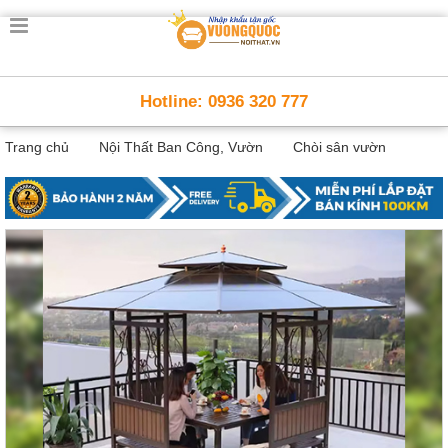
Trang
chủ
Nội
Hotline: 0936 320 777
Thất
Thông
Trang chủ
Nội Thất Ban Công, Vườn
Chòi sân vườn
Minh
Nội
thất
thông
minh
Nội
Thất
Trẻ
Em
Giường
tầng,
bàn
học, tủ
sách
Nội