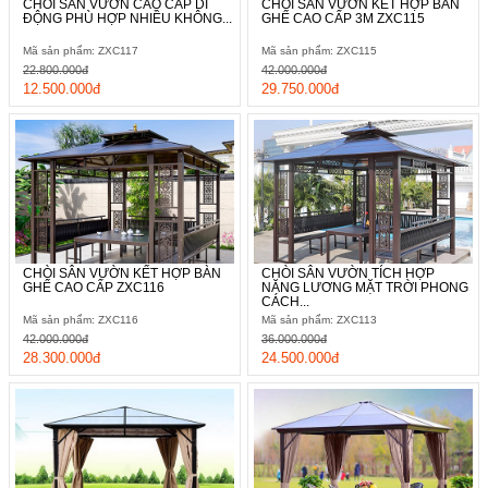
CHÒI SÂN VƯỜN CAO CẤP DI
CHÒI SÂN VƯỜN KẾT HỢP BÀN
ĐỘNG PHÙ HỢP NHIỀU KHÔNG...
GHẾ CAO CẤP 3M ZXC115
Mã sản phẩm: ZXC117
Mã sản phẩm: ZXC115
22.800.000đ
42.000.000đ
12.500.000đ
29.750.000đ
CHÒI SÂN VƯỜN KẾT HỢP BÀN
CHÒI SÂN VƯỜN TÍCH HỢP
GHẾ CAO CẤP ZXC116
NĂNG LƯƠNG MẶT TRỜI PHONG
CÁCH...
Mã sản phẩm: ZXC116
Mã sản phẩm: ZXC113
42.000.000đ
36.000.000đ
28.300.000đ
24.500.000đ