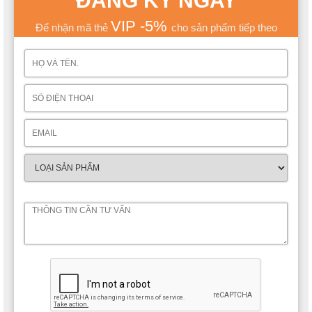
ĐĂNG KÝ NGAY
tiếp xuống nền, giúp tăng độ ổn định và khả năng chịu lực, chịu
VIP -5%
được sức gió mạnh.
Để nhận mã thẻ
cho sản phẩm tiếp theo