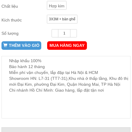
ăn,
Hợp kim
Chất liệu
ghế
ăn,
kệ
3X3M + bàn ghế
Kích thước
bếp
Nội
Số lượng
Thất
THÊM VÀO GIỎ
MUA HÀNG NGAY
Ban
Công,
Vườn
Nhập khẩu 100%
Bàn
Bảo hành 12 tháng
ghế
Miễn phí vận chuyển, lắp đặp tại Hà Nội & HCM
ban
công,
Showroom HN: L7-31 (TT7-31),Khu nhà ở thấp tầng, Khu đô thị
xích
mới Đại Kim, phường Đại Kim, Quận Hoàng Mai, TP Hà Nội
đu,
Chi nhánh Hồ Chí Minh: Giao hàng, lắp đặt tận nơi
ghế...
Phụ
Kiện
Trang
Trí
Cây
cảnh