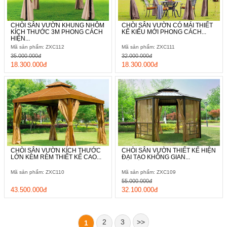
CHÒI SÂN VƯỜN KHUNG NHÔM
CHÒI SÂN VƯỜN CÓ MÁI THIẾT
KÍCH THƯỚC 3M PHONG CÁCH
KẾ KIỂU MỚI PHONG CÁCH...
HIỆN...
Mã sản phẩm: ZXC112
Mã sản phẩm: ZXC111
35.000.000đ
32.000.000đ
18.300.000đ
18.300.000đ
CHÒI SÂN VƯỜN KÍCH THƯỚC
CHÒI SÂN VƯỜN THIẾT KẾ HIỆN
LỚN KÈM RÈM THIẾT KẾ CAO...
ĐẠI TẠO KHÔNG GIAN...
Mã sản phẩm: ZXC110
Mã sản phẩm: ZXC109
55.000.000đ
43.500.000đ
32.100.000đ
2
3
>>
1