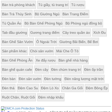
Bàn trà phòng khách
Tủ giầy, tủ trang trí
Tủ rượu
Bàn Trà Thủy Sinh
Bộ Giường Ngủ
Bàn Trang Điểm
Tủ Quần Áo
Bộ Bàn Ghế Phòng Ngủ
Bộ Phòng ngủ đồng bộ
Tab đầu giường
Gương trang điểm
Cây treo quần áo
Xích Đu
Bàn Ghế Sân Vườn
Ô Ngoài Trời
Giường Bãi Biển, Bể Bơi
Sản phẩm khác
Chòi sân vườn
Mái Che Ô Tô
Bàn Ghế Phòng Ăn
Xe đẩy rượu
Bàn ghế nhà hàng
Bàn ghế quán cafe
Đèn cây
Đèn chùm trang trí
Đèn ốp trần
Đèn bàn
Đèn sân vườn
Đèn tường
Đèn năng lượng mặt trời
Đèn thả
Đệm Cao Su
Đệm Lò Xo
Chăn Ga Gối
Đệm Bông Ép
Ruột Chăn, Ruột Gối
Đệm nhập khẩu