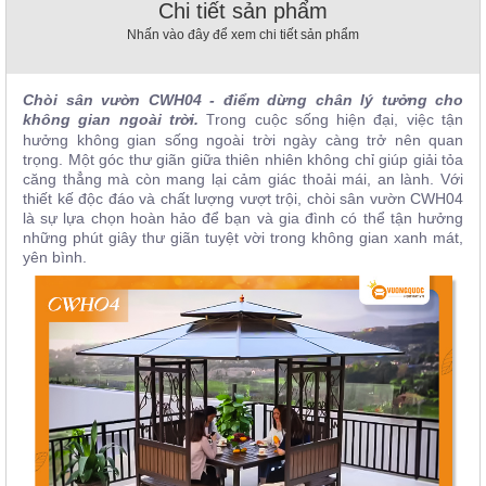
Chi tiết sản phẩm
, đồ
trang
Nhấn vào đây để xem chi tiết sản phẩm
trí
Nội
Chòi sân vườn CWH04 - điểm dừng chân lý tưởng cho
Thất
không gian ngoài trời.
rong cuộc sống hiện đại, việc tận
T
Nhà
hưởng không gian sống ngoài trời ngày càng trở nên quan
trọng. Một góc thư giãn giữa thiên nhiên không chỉ giúp giải tỏa
Hàng
căng thẳng mà còn mang lại cảm giác thoải mái, an lành. Với
Nội
thiết kế độc đáo và chất lượng vượt trội, chòi sân vườn CWH04
Thất
Nhà
là sự lựa chọn hoàn hảo để bạn và gia đình có thể tận hưởng
Hàng
những phút giây thư giãn tuyệt vời trong không gian xanh mát,
yên bình.