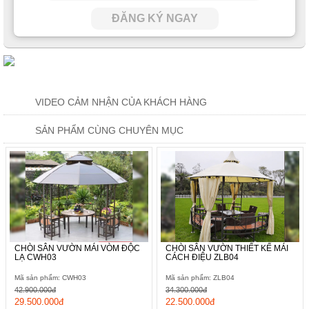
ĐĂNG KÝ NGAY
VIDEO CẢM NHẬN CỦA KHÁCH HÀNG
SẢN PHẨM CÙNG CHUYÊN MỤC
CHÒI SÂN VƯỜN MÁI VÒM ĐỘC
CHÒI SÂN VƯỜN THIẾT KẾ MÁI
LẠ CWH03
CÁCH ĐIỆU ZLB04
Mã sản phẩm: CWH03
Mã sản phẩm: ZLB04
42.900.000đ
34.300.000đ
29.500.000đ
22.500.000đ