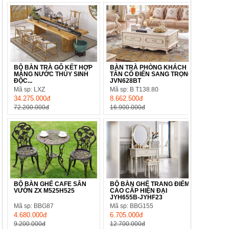
BỘ BÀN TRÀ GỖ KẾT HỢP
BÀN TRÀ PHÒNG KHÁCH
MÁNG NƯỚC THỦY SINH
TÂN CỔ ĐIỂN SANG TRỌNG
ĐỘC...
JVN628BT
Mã sp: LXZ
Mã sp: B T138.80
34.275.000đ
8.662.500đ
72.200.000đ
16.900.000đ
BỘ BÀN GHẾ CAFE SÂN
BỘ BÀN GHẾ TRANG ĐIỂM
VƯỜN ZX M525H525
CAO CẤP HIỆN ĐẠI
JYH655B-JYHF23
Mã sp: BBG87
Mã sp: BBG155
4.680.000đ
6.705.000đ
9.200.000đ
12.700.000đ