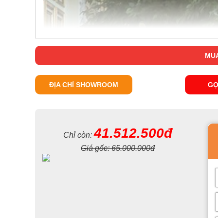
MUA
ĐỊA CHỈ SHOWROOM
GỌ
41.512.500đ
Chỉ còn:
Giá gốc:
65.000.000đ