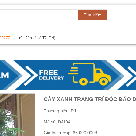
Tìm kiếm
20777
| (9 - 21h kể cả T7, CN)
CÂY XANH TRANG TRÍ ĐỘC ĐÁO D
Thương hiệu:
DJ
Mã số:
DJ104
Giá thị trường:
65.000.000đ