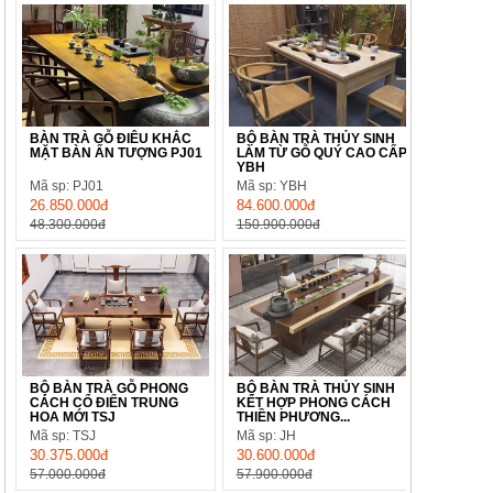
BÀN TRÀ GỖ ĐIÊU KHẮC
BỘ BÀN TRÀ THỦY SINH
MẶT BÀN ẤN TƯỢNG PJ01
LÀM TỪ GỖ QUÝ CAO CẤP
YBH
Mã sp: PJ01
Mã sp: YBH
26.850.000đ
84.600.000đ
48.300.000đ
150.900.000đ
BỘ BÀN TRÀ GỖ PHONG
BỘ BÀN TRÀ THỦY SINH
CÁCH CỔ ĐIỂN TRUNG
KẾT HỢP PHONG CÁCH
HOA MỚI TSJ
THIỀN PHƯƠNG...
Mã sp: TSJ
Mã sp: JH
30.375.000đ
30.600.000đ
57.000.000đ
57.900.000đ