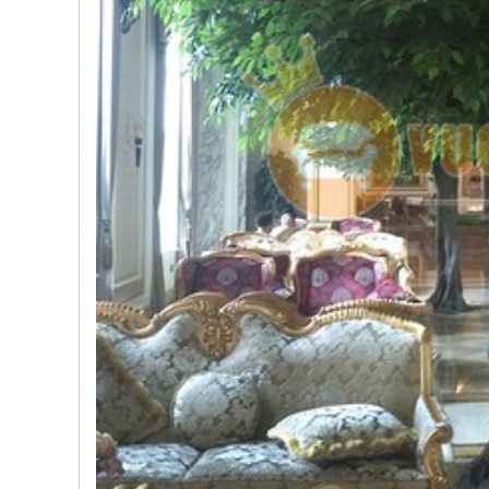
, đồ
trang
trí
Nội
Thất
Nhà
Hàng
Nội
Thất
Nhà
Hàng