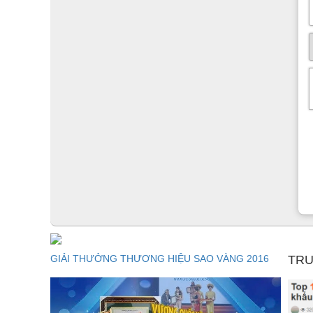
Mẫu
cây xanh giả
DJ104 được thiết kế độc đáo, phần 
chia từng múi gỗ ấn tượng, bên trên phần ngọn cây với
trơn cao cấp xếp chen chúc nhau trông thật thú vị, giố
GIẢI THƯỞNG THƯƠNG HIỆU SAO VÀNG 2016
TRU