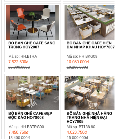
BỘ BÀN GHẾ CAFE SANG
BỘ BÀN GHẾ CAFE HIỆN
TRỌNG HOY2007
ĐẠI NHẬP KHẨU HOY7007
Mã sp: HH.BTRA
Mã sp: HH.BKG09
7.522.500đ
10.080.000đ
25.000.000đ
19.200.000đ
BỘ BÀN GHẾ CAFE ĐẸP
BỘ BÀN GHẾ NHÀ HÀNG
ĐỘC ĐÁO HOY8008
TRANG NHÃ HIỆN ĐẠI
HOY7005
Mã sp: HH.BBTRG00
Mã sp: BT138.80
7.458.750đ
4.023.750đ
13.400.000đ
15.000.000đ