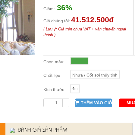
36%
Giảm:
41.512.500đ
Giá chúng tôi:
( Lưu ý: Giá trên chưa VAT + vận chuyển ngoại
thành )
Chọn màu:
Nhựa / Cốt sợi thủy tinh
Chất liệu
4m
Kích thước
THÊM VÀO GIỎ
MUA
ĐÁNH GIÁ SẢN PHẨM