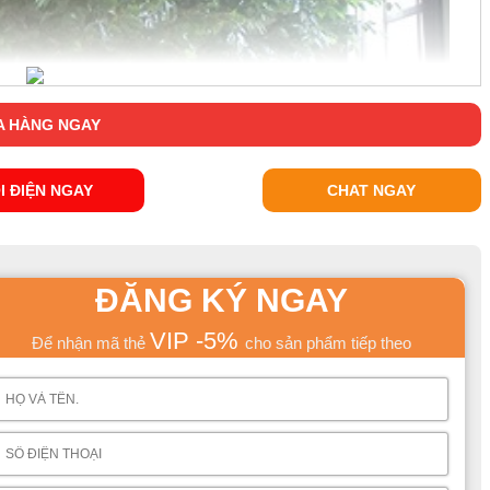
 HÀNG NGAY
I ĐIỆN NGAY
CHAT NGAY
ĐĂNG KÝ NGAY
VIP -5%
Để nhận mã thẻ
cho sản phẩm tiếp theo