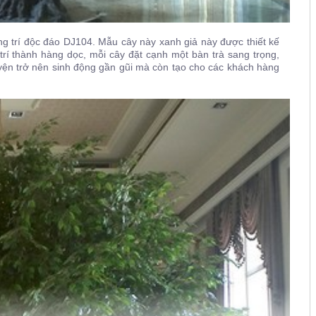
ang trí độc đáo DJ104. Mẫu cây này xanh giả này được thiết kế
 trí thành hàng dọc, mỗi cây đặt cạnh một bàn trà sang trọng,
uyện trở nên sinh động gần gũi mà còn tạo cho các khách hàng