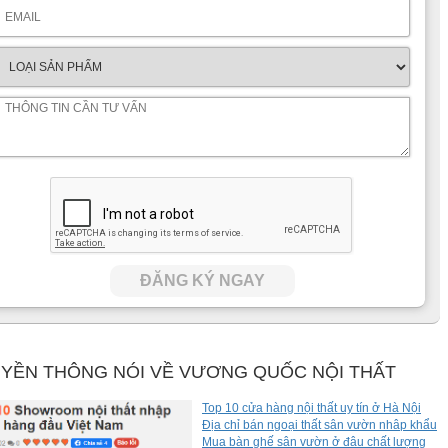
thân cây được làm bằng gỗ cao cấp với các đường rãnh phân
 hàng nghìn chiếc lá màu xanh tươi mát được làm bằng vải lụa
ng như một mâm xôi đầy bày giữa không gian sang trọng.
ĐĂNG KÝ NGAY
YỀN THÔNG NÓI VỀ VƯƠNG QUỐC NỘI THẤT
Top 10 cửa hàng nội thất uy tín ở Hà Nội
Địa chỉ bán ngoại thất sân vườn nhâp khẩu
Mua bàn ghế sân vườn ở đâu chất lượng