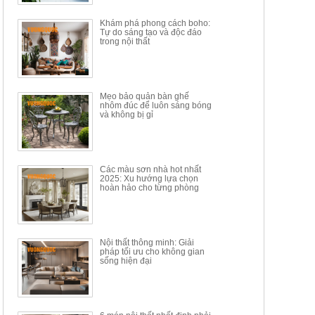
34.100.000đ
16.200.000đ
Khám phá phong cách boho:
Tự do sáng tạo và độc đáo
trong nội thất
Mẹo bảo quản bàn ghế
nhôm đúc để luôn sáng bóng
BÀN GHẾ TRANG ĐIỂM
BỘ BÀN ĂN ĐẢO MẶT ĐÁ
và không bị gỉ
THÔNG MINH HIỆN ĐẠI
PHIẾN AK3699
TÍCH HỢP SẠC...
Mã sp: HH.BTD08
Mã sp: GXD160.76
6.510.000đ
19.965.000đ
11.200.000đ
33.000.000đ
Các màu sơn nhà hot nhất
2025: Xu hướng lựa chọn
hoàn hảo cho từng phòng
Nội thất thông minh: Giải
pháp tối ưu cho không gian
sống hiện đại