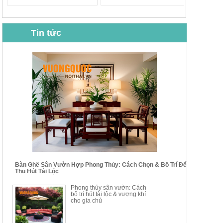
Tin tức
BỘ BÀN GHẾ CAFE NHẬP
BỘ BÀN TRÀ GỖ TỰ NHIÊN
KHẨU CAO CẤP HOY7006
PHONG CÁCH TRUNG HOA
KIỂU MỚI...
Mã sp: BT135
Mã sp: BT138.80
14.178.750đ
20.250.000đ
24.700.000đ
39.150.000đ
Bàn Ghế Sân Vườn Hợp Phong Thủy: Cách Chọn & Bố Trí Để
Thu Hút Tài Lộc
BỘ BÀN TRÀ GỖ PHONG
BỘ BÀN GHẾ CAFE KIỂU
Phong thủy sân vườn: Cách
CÁCH MỚI KẾT HỢP KHAY
DÁNG ĐƠN GIẢN HIỆN ĐẠI
bố trí hút tài lộc & vượng khí
NHÚNG TRÀ YDX
HOY8010
cho gia chủ
Mã sp: BT150.46
Mã sp: BBA90
17.617.500đ
9.217.500đ