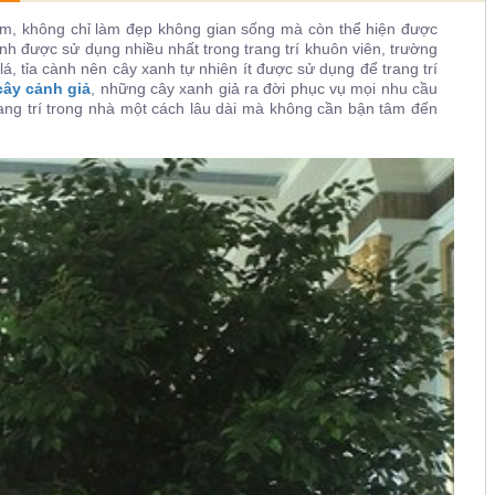
Nam, không chỉ làm đẹp không gian sống mà còn thể hiện được
ảnh được sử dụng nhiều nhất trong trang trí khuôn viên, trường
, tỉa cành nên cây xanh tự nhiên ít được sử dụng để trang trí
cây cảnh giả
, những cây xanh giả ra đời phục vụ mọi nhu cầu
rang trí trong nhà một cách lâu dài mà không cần bận tâm đến