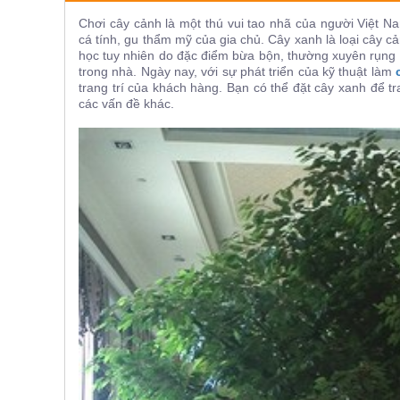
ăn,
Chơi cây cảnh là một thú vui tao nhã của người Việt 
ghế
ăn,
cá tính, gu thẩm mỹ của gia chủ. Cây xanh là loại cây c
kệ
học tuy nhiên do đặc điểm bừa bộn, thường xuyên rụng lá
bếp
trong nhà. Ngày nay, với sự phát triển của kỹ thuật làm
trang trí của khách hàng. Bạn có thể đặt cây xanh để t
Nội
các vấn đề khác.
Thất
Ban
Công,
Vườn
Bàn
ghế
ban
công,
xích
đu,
ghế...
Phụ
Kiện
Trang
Trí
Cây
cảnh