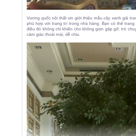
Vương quốc nội thất xin giới thiệu mẫu cây xanh giả tr
phù hợp với trang trí trong nhà hàng. Bạn có thể trang
điều đó không chỉ khiến cho không gian gặp gỡ, trò ch
cảm giác thoải mái, dễ chịu.