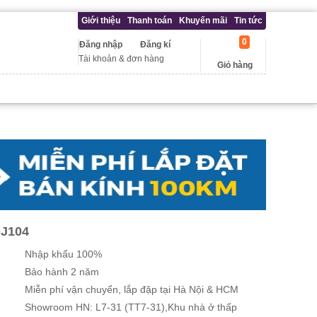
Giới thiệu
Thanh toán
Khuyến mãi
Tin tức
0
Đăng nhập
Đăng kí
Tài khoản & đơn hàng
Giỏ hàng
J104
Nhập khẩu 100%
Bảo hành 2 năm
Miễn phí vận chuyển, lắp đặp tại Hà Nội & HCM
Showroom HN: L7-31 (TT7-31),Khu nhà ở thấp