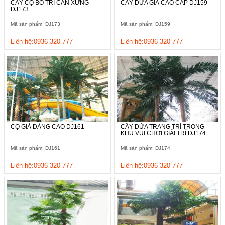
CÂY CỌ BỐ TRÍ CÂN XỨNG
CÂY DỪA GIẢ CAO CẤP DJ159
DJ173
Mã sản phẩm: DJ173
Mã sản phẩm: DJ159
Liên hệ:0936 320 777
Liên hệ:0936 320 777
CỌ GIẢ DÁNG CAO DJ161
CÂY DỪA TRANG TRÍ TRONG
KHU VUI CHƠI GIẢI TRÍ DJ174
Mã sản phẩm: DJ161
Mã sản phẩm: DJ174
Liên hệ:0936 320 777
Liên hệ:0936 320 777