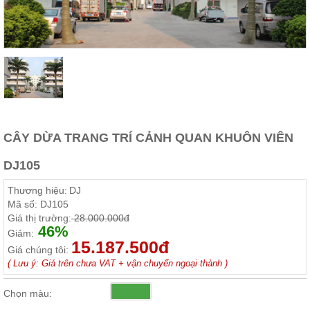
Thất
Phòng
Khách
Sofa,
tủ
rượu,
Bàn
trà...
Nội
Thất
CÂY DỪA TRANG TRÍ CẢNH QUAN KHUÔN VIÊN
Phòng
DJ105
Ngủ
Giường
Thương hiệu:
DJ
ngủ, tủ
áo, bàn
Mã số:
DJ105
trang
Giá thị trường:
28.000.000đ
điểm
46%
Giảm:
15.187.500đ
Nội
Giá chúng tôi:
Thất
( Lưu ý: Giá trên chưa VAT + vận chuyển ngoại thành )
Phòng
Chọn màu:
Ăn
Bàn