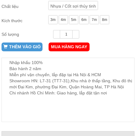
ăn,
Nhựa / Cốt sợi thủy tinh
Chất liệu
ghế
ăn,
kệ
3m
4m
5m
6m
7m
8m
Kích thước
bếp
Nội
Số lượng
Thất
Ban
THÊM VÀO GIỎ
MUA HÀNG NGAY
Công,
Vườn
Nhập khẩu 100%
Bàn
Bảo hành 2 năm
ghế
Miễn phí vận chuyển, lắp đặp tại Hà Nội & HCM
ban
công,
Showroom HN: L7-31 (TT7-31),Khu nhà ở thấp tầng, Khu đô thị
xích
mới Đại Kim, phường Đại Kim, Quận Hoàng Mai, TP Hà Nội
đu,
Chi nhánh Hồ Chí Minh: Giao hàng, lắp đặt tận nơi
ghế...
Phụ
Kiện
Trang
Trí
Cây
cảnh