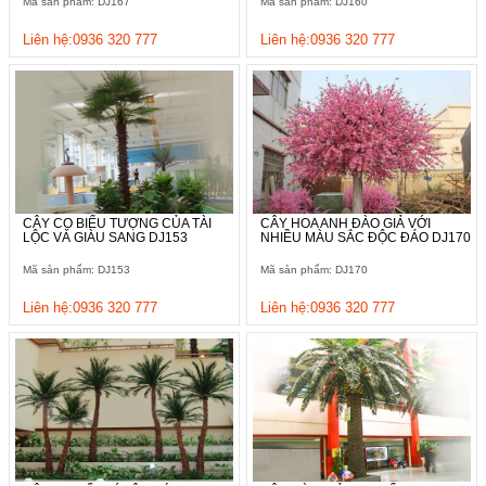
Mã sản phẩm: DJ167
Mã sản phẩm: DJ160
Liên hệ:0936 320 777
Liên hệ:0936 320 777
CÂY CỌ BIỂU TƯỢNG CỦA TÀI
CÂY HOA ANH ĐÀO GIẢ VỚI
LỘC VÀ GIÀU SANG DJ153
NHIỀU MÀU SẮC ĐỘC ĐÁO DJ170
Mã sản phẩm: DJ153
Mã sản phẩm: DJ170
Liên hệ:0936 320 777
Liên hệ:0936 320 777