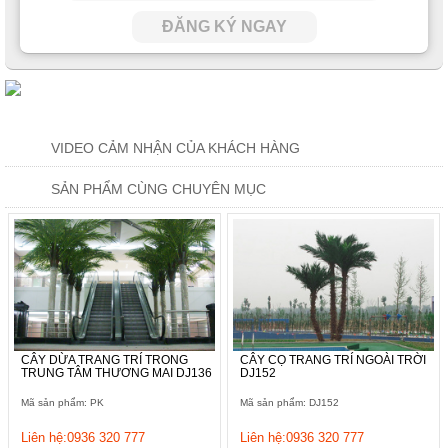
ĐĂNG KÝ NGAY
VIDEO CẢM NHẬN CỦA KHÁCH HÀNG
SẢN PHẨM CÙNG CHUYÊN MỤC
CÂY DỪA TRANG TRÍ TRONG
CÂY CỌ TRANG TRÍ NGOÀI TRỜI
TRUNG TÂM THƯƠNG MAI DJ136
DJ152
Mã sản phẩm: PK
Mã sản phẩm: DJ152
Liên hệ:0936 320 777
Liên hệ:0936 320 777