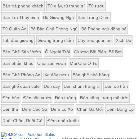
Bàn trà phòng khách
Tủ giầy, tủ trang trí
Tủ rượu
Bàn Trà Thủy Sinh
Bộ Giường Ngủ
Bàn Trang Điểm
Tủ Quần Áo
Bộ Bàn Ghế Phòng Ngủ
Bộ Phòng ngủ đồng bộ
Tab đầu giường
Gương trang điểm
Cây treo quần áo
Xích Đu
Bàn Ghế Sân Vườn
Ô Ngoài Trời
Giường Bãi Biển, Bể Bơi
Sản phẩm khác
Chòi sân vườn
Mái Che Ô Tô
Bàn Ghế Phòng Ăn
Xe đẩy rượu
Bàn ghế nhà hàng
Bàn ghế quán cafe
Đèn cây
Đèn chùm trang trí
Đèn ốp trần
Đèn bàn
Đèn sân vườn
Đèn tường
Đèn năng lượng mặt trời
Đèn thả
Đệm Cao Su
Đệm Lò Xo
Chăn Ga Gối
Đệm Bông Ép
Ruột Chăn, Ruột Gối
Đệm nhập khẩu