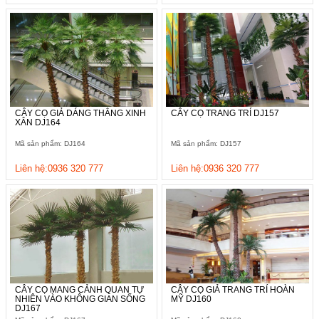
CÂY CỌ GIẢ DÁNG THẲNG XINH
CÂY CỌ TRANG TRÍ DJ157
XẮN DJ164
Mã sản phẩm: DJ164
Mã sản phẩm: DJ157
Liên hệ:0936 320 777
Liên hệ:0936 320 777
CÂY CỌ MANG CẢNH QUAN TỰ
CÂY CỌ GIẢ TRANG TRÍ HOÀN
NHIÊN VÀO KHÔNG GIAN SỐNG
MỸ DJ160
DJ167