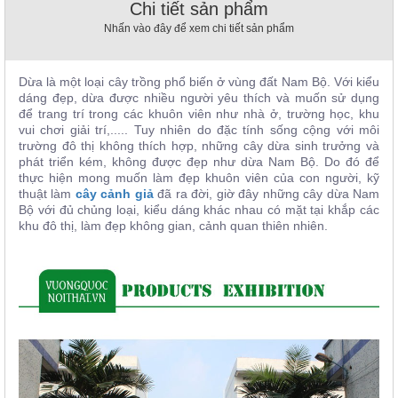
Chi tiết sản phẩm
, đồ
trang
Nhấn vào đây để xem chi tiết sản phẩm
trí
Nội
Dừa là một loại cây trồng phổ biến ở vùng đất Nam Bộ. Với kiểu
Thất
dáng đẹp, dừa được nhiều người yêu thích và muốn sử dụng
Nhà
để trang trí trong các khuôn viên như nhà ở, trường học, khu
vui chơi giải trí,..... Tuy nhiên do đặc tính sống cộng với môi
Hàng
trường đô thị không thích hợp, những cây dừa sinh trưởng và
Nội
phát triển kém, không được đẹp như dừa Nam Bộ. Do đó để
Thất
Nhà
thực hiện mong muốn làm đẹp khuôn viên của con người, kỹ
Hàng
thuật làm
cây cảnh giả
đã ra đời, giờ đây những cây dừa Nam
Bộ với đủ chủng loại, kiểu dáng khác nhau có mặt tại khắp các
khu đô thị, làm đẹp không gian, cảnh quan thiên nhiên.