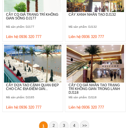
CÂY CỌ GIẢ TRANG TRÍ KHÔNG
CÂY XANH NHÂN TẠO DJ132
GIAN SỐNG DJ177
Mã sản phẩm: DJ177
Mã sản phẩm: DJ132
Liên hệ:0936 320 777
Liên hệ:0936 320 777
CÂY DỪA TẠO CẢNH QUAN ĐẸP
CÂY CỌ GIẢ NHÂN TẠO TRANG
CHO CÁC ĐỊA ĐIỂM GIẢI...
TRÍ KHÔNG GIAN TRONG LÀNH
DJ118
Mã sản phẩm: DJ165
Mã sản phẩm: DJ118
Liên hệ:0936 320 777
Liên hệ:0936 320 777
2
3
4
>>
1