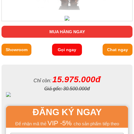
MUA HÀNG NGAY
Showroom
Gọi ngay
Chat ngay
15.975.000đ
Chỉ còn:
Giá gốc:
30.500.000đ
ĐĂNG KÝ NGAY
VIP -5%
Để nhận mã thẻ
cho sản phẩm tiếp theo