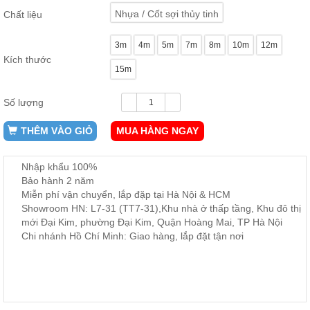
ăn,
Nhựa / Cốt sợi thủy tinh
Chất liệu
ghế
ăn,
kệ
3m
4m
5m
7m
8m
10m
12m
bếp
Kích thước
15m
Nội
Thất
Số lượng
Ban
Công,
THÊM VÀO GIỎ
MUA HÀNG NGAY
Vườn
Bàn
ghế
Nhập khẩu 100%
ban
Bảo hành 2 năm
công,
xích
Miễn phí vận chuyển, lắp đặp tại Hà Nội & HCM
đu,
Showroom HN: L7-31 (TT7-31),Khu nhà ở thấp tầng, Khu đô thị
ghế...
mới Đại Kim, phường Đại Kim, Quận Hoàng Mai, TP Hà Nội
Chi nhánh Hồ Chí Minh: Giao hàng, lắp đặt tận nơi
Phụ
Kiện
Trang
Trí
Cây
cảnh