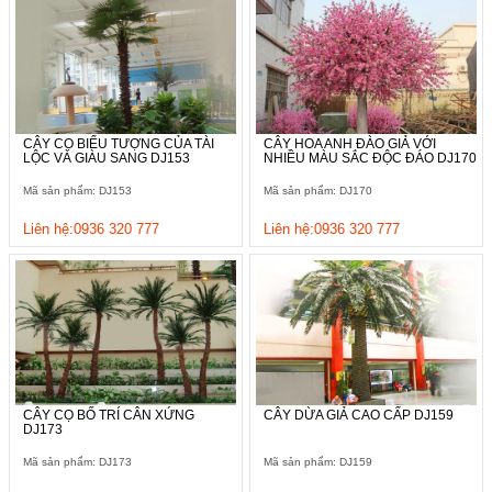
CÂY CỌ BIỂU TƯỢNG CỦA TÀI
CÂY HOA ANH ĐÀO GIẢ VỚI
LỘC VÀ GIÀU SANG DJ153
NHIỀU MÀU SẮC ĐỘC ĐÁO DJ170
Mã sản phẩm: DJ153
Mã sản phẩm: DJ170
Liên hệ:0936 320 777
Liên hệ:0936 320 777
CÂY CỌ BỐ TRÍ CÂN XỨNG
CÂY DỪA GIẢ CAO CẤP DJ159
DJ173
Mã sản phẩm: DJ173
Mã sản phẩm: DJ159