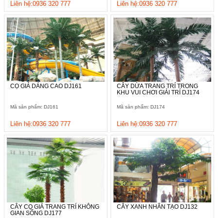
Liên hệ:0936 320 777
Liên hệ:0936 320 777
CỌ GIẢ DÁNG CAO DJ161
CÂY DỪA TRANG TRÍ TRONG
KHU VUI CHƠI GIẢI TRÍ DJ174
Mã sản phẩm: DJ161
Mã sản phẩm: DJ174
Liên hệ:0936 320 777
Liên hệ:0936 320 777
CÂY CỌ GIẢ TRANG TRÍ KHÔNG
CÂY XANH NHÂN TẠO DJ132
GIAN SỐNG DJ177