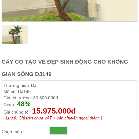
Thất
Phòng
Khách
Sofa,
tủ
rượu,
Bàn
trà...
Nội
Thất
CÂY CỌ TẠO VẺ ĐẸP SINH ĐỘNG CHO KHÔNG
Phòng
GIAN SỐNG DJ149
Ngủ
Giường
Thương hiệu:
DJ
ngủ, tủ
áo, bàn
Mã số:
DJ149
trang
Giá thị trường:
30.500.000đ
điểm
48%
Giảm:
15.975.000đ
Nội
Giá chúng tôi:
Thất
( Lưu ý: Giá trên chưa VAT + vận chuyển ngoại thành )
Phòng
Chọn màu:
Ăn
Bàn