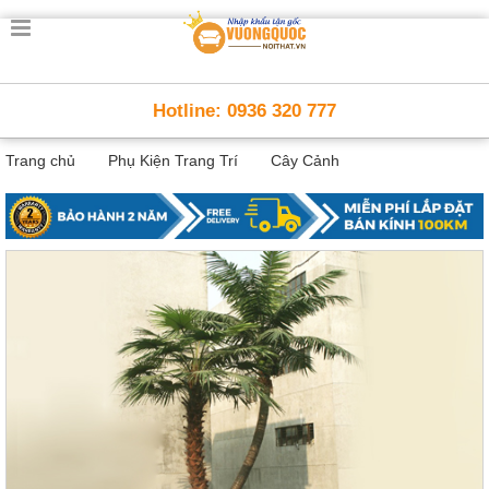
Trang
chủ
Nội
Hotline: 0936 320 777
Thất
Thông
Trang chủ
Phụ Kiện Trang Trí
Cây Cảnh
Minh
Nội
thất
thông
minh
Nội
Thất
Trẻ
Em
Giường
tầng,
bàn
học, tủ
sách
Nội