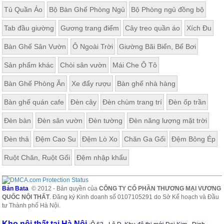
Tủ Quần Áo
Bộ Bàn Ghế Phòng Ngủ
Bộ Phòng ngủ đồng bộ
Tab đầu giường
Gương trang điểm
Cây treo quần áo
Xích Đu
Bàn Ghế Sân Vườn
Ô Ngoài Trời
Giường Bãi Biển, Bể Bơi
Sản phẩm khác
Chòi sân vườn
Mái Che Ô Tô
Bàn Ghế Phòng Ăn
Xe đẩy rượu
Bàn ghế nhà hàng
Bàn ghế quán cafe
Đèn cây
Đèn chùm trang trí
Đèn ốp trần
Đèn bàn
Đèn sân vườn
Đèn tường
Đèn năng lượng mặt trời
Đèn thả
Đệm Cao Su
Đệm Lò Xo
Chăn Ga Gối
Đệm Bông Ép
Ruột Chăn, Ruột Gối
Đệm nhập khẩu
Bản Bata
© 2012 - Bản quyền của
CÔNG TY CỔ PHẦN THƯƠNG MẠI VƯƠNG
QUỐC NỘI THẤT
. Đăng ký Kinh doanh số 0107105291 do Sở Kế hoạch và Đầu
tư Thành phố Hà Nội.
Kho nội thất tại Hà Nội