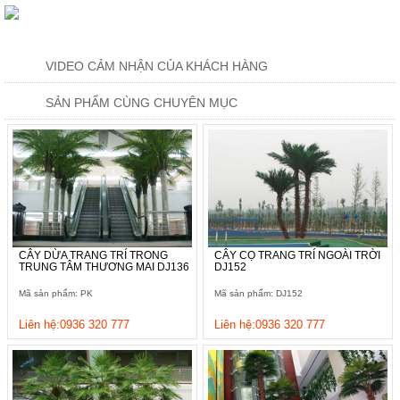
VIDEO CẢM NHẬN CỦA KHÁCH HÀNG
SẢN PHẨM CÙNG CHUYÊN MỤC
CÂY DỪA TRANG TRÍ TRONG
CÂY CỌ TRANG TRÍ NGOÀI TRỜI
TRUNG TÂM THƯƠNG MAI DJ136
DJ152
Mã sản phẩm: PK
Mã sản phẩm: DJ152
Liên hệ:0936 320 777
Liên hệ:0936 320 777