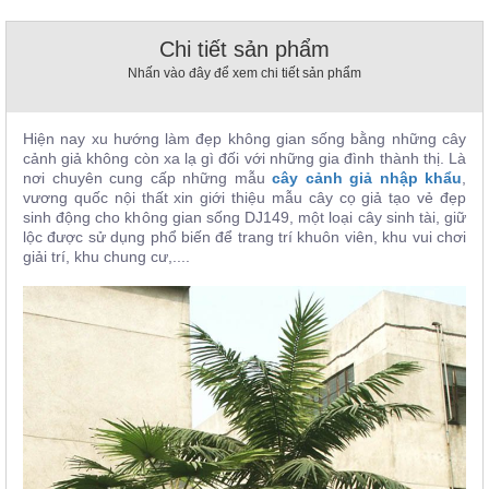
, đồ
trang
Chi tiết sản phẩm
trí
Nhấn vào đây để xem chi tiết sản phẩm
Nội
Thất
Nhà
Hiện nay xu hướng làm đẹp không gian sống bằng những cây
cảnh giả không còn xa lạ gì đối với những gia đình thành thị. Là
Hàng
nơi chuyên cung cấp những mẫu
cây cảnh giả nhập khẩu
,
Nội
vương quốc nội thất xin giới thiệu mẫu cây cọ giả tạo vẻ đẹp
Thất
Nhà
sinh động cho không gian sống DJ149, một loại cây sinh tài, giữ
Hàng
lộc được sử dụng phổ biến để trang trí khuôn viên, khu vui chơi
giải trí, khu chung cư,....