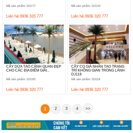
Mã sản phẩm: DJ177
Mã sản phẩm: DJ132
Liên hệ:0936 320 777
Liên hệ:0936 320 777
CÂY DỪA TẠO CẢNH QUAN ĐẸP
CÂY CỌ GIẢ NHÂN TẠO TRANG
CHO CÁC ĐỊA ĐIỂM GIẢI...
TRÍ KHÔNG GIAN TRONG LÀNH
DJ118
Mã sản phẩm: DJ165
Mã sản phẩm: DJ118
Liên hệ:0936 320 777
Liên hệ:0936 320 777
2
3
4
>>
1