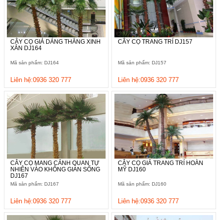
CÂY CỌ GIẢ DÁNG THẲNG XINH
CÂY CỌ TRANG TRÍ DJ157
XẮN DJ164
Mã sản phẩm: DJ164
Mã sản phẩm: DJ157
Liên hệ:0936 320 777
Liên hệ:0936 320 777
CÂY CỌ MANG CẢNH QUAN TỰ
CÂY CỌ GIẢ TRANG TRÍ HOÀN
NHIÊN VÀO KHÔNG GIAN SỐNG
MỸ DJ160
DJ167
Mã sản phẩm: DJ167
Mã sản phẩm: DJ160
Liên hệ:0936 320 777
Liên hệ:0936 320 777