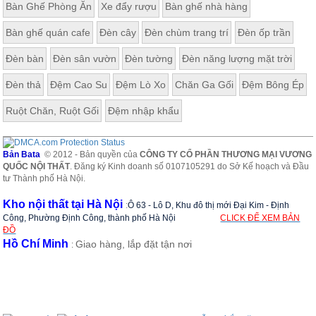
Bàn Ghế Phòng Ăn
Xe đẩy rượu
Bàn ghế nhà hàng
ăn,
ghế
ăn,
Bàn ghế quán cafe
Đèn cây
Đèn chùm trang trí
Đèn ốp trần
kệ
bếp
Đèn bàn
Đèn sân vườn
Đèn tường
Đèn năng lượng mặt trời
Nội
Đèn thả
Đệm Cao Su
Đệm Lò Xo
Chăn Ga Gối
Đệm Bông Ép
Thất
Ban
Ruột Chăn, Ruột Gối
Đệm nhập khẩu
Công,
Vườn
Bàn
Bản Bata
© 2012 - Bản quyền của
CÔNG TY CỔ PHẦN THƯƠNG MẠI VƯƠNG
ghế
QUỐC NỘI THẤT
. Đăng ký Kinh doanh số 0107105291 do Sở Kế hoạch và Đầu
ban
tư Thành phố Hà Nội.
công,
xích
Kho nội thất tại Hà Nội
:
Ô 63 - Lô D, Khu đô thị mới Đại Kim - Định
đu,
ghế...
Công, Phường Định Công, thành phố Hà Nội
CLICK ĐỂ XEM BẢN
ĐỒ
Hồ Chí Minh
Giao hàng, lắp đặt tận nơi
Phụ
:
Kiện
Trang
Trí
Cây
cảnh