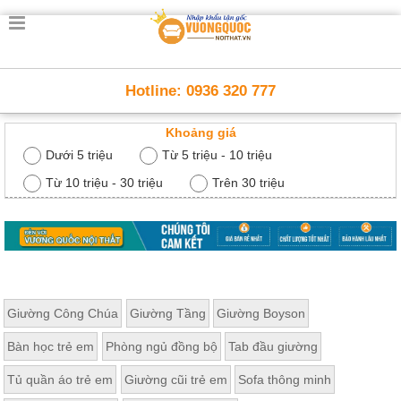
Trang
chủ
Nội
Hotline: 0936 320 777
Thất
Thông
Khoảng giá
Minh
Nội
Dưới 5 triệu
Từ 5 triệu - 10 triệu
thất
thông
Từ 10 triệu - 30 triệu
Trên 30 triệu
minh
Nội
Thất
Trẻ
Em
Giường
Giường Công Chúa
Giường Tầng
Giường Boyson
tầng,
bàn
Bàn học trẻ em
Phòng ngủ đồng bộ
Tab đầu giường
học, tủ
sách
Tủ quần áo trẻ em
Giường cũi trẻ em
Sofa thông minh
Nội