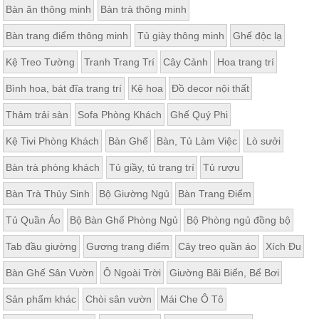
Bàn ăn thông minh
Bàn trà thông minh
Thất
Phòng
Bàn trang điểm thông minh
Tủ giày thông minh
Ghế độc lạ
Khách
Sofa,
Kệ Treo Tường
Tranh Trang Trí
Cây Cảnh
Hoa trang trí
tủ
rượu,
Bàn
Bình hoa, bát đĩa trang trí
Kệ hoa
Đồ decor nội thất
trà...
Thảm trải sàn
Sofa Phòng Khách
Ghế Quý Phi
Nội
Thất
Kệ Tivi Phòng Khách
Bàn Ghế
Bàn, Tủ Làm Việc
Lò sưởi
Phòng
Bàn trà phòng khách
Tủ giầy, tủ trang trí
Tủ rượu
Ngủ
Giường
Bàn Trà Thủy Sinh
Bộ Giường Ngủ
Bàn Trang Điểm
ngủ, tủ
áo, bàn
trang
Tủ Quần Áo
Bộ Bàn Ghế Phòng Ngủ
Bộ Phòng ngủ đồng bộ
điểm
Tab đầu giường
Gương trang điểm
Cây treo quần áo
Xích Đu
Nội
Thất
Bàn Ghế Sân Vườn
Ô Ngoài Trời
Giường Bãi Biển, Bể Bơi
Phòng
Sản phẩm khác
Chòi sân vườn
Mái Che Ô Tô
Ăn
Bàn