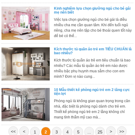
, đồ
Kinh nghiệm lựa chọn giường ngủ cho bé gái
trang
mẹ nên biết
trí
Việc lựa chọn giường ngủ cho bé gái là điều
Nội
nhiều cha mẹ cần quan tâm. Khi đến tuổi ngủ
riêng, cha mẹ nên tập cho bé thoái quen tốt này
Thất
để bé có thể...
Nhà
Hàng
Kích thước tủ quần áo trẻ em TIÊU CHUẨN là
Nội
bao nhiêu?
Thất
Nhà
Kích thước tủ quần áo trẻ em tiêu chuẩn là bao
Hàng
nhiêu? Các mẫu tủ quần áo trẻ em nào được
nhiều bậc phụ huynh mua sắm cho con em
mình? Đơn vị nào cung...
10 Mẫu thiết kế phòng ngủ trẻ em 2 tầng cực
tiện lợi
Phòng ngủ là không gian quan trọng trong căn
nhà, đặc biệt là phòng ngủ dành cho trẻ em.
Thiết kế phòng ngủ trẻ em 2 tầng không chỉ
mang tính thẩm mỹ cao mà...
<<
<
>
>>
1
2
3
4
5
...
25