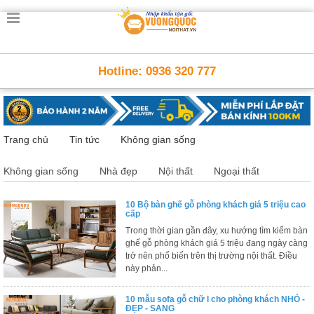
Trang
chủ
Nội
Hotline: 0936 320 777
Thất
Thông
Minh
Nội
thất
Trang chủ
Tin tức
Không gian sống
thông
minh
Không gian sống
Nhà đẹp
Nội thất
Ngoại thất
Nội
Thất
10 Bộ bàn ghế gỗ phòng khách giá 5 triệu cao
Trẻ
cấp
Em
Trong thời gian gần đây, xu hướng tìm kiếm bàn
Giường
ghế gỗ phòng khách giá 5 triệu đang ngày càng
tầng,
trở nên phổ biến trên thị trường nội thất. Điều
bàn
này phản...
học, tủ
sách
10 mẫu sofa gỗ chữ l cho phòng khách NHỎ -
Nội
ĐẸP - SANG