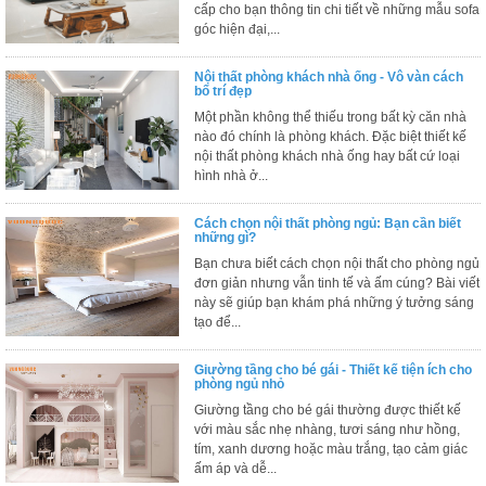
cấp cho bạn thông tin chi tiết về những mẫu sofa
ăn,
ghế
góc hiện đại,...
ăn,
kệ
Nội thất phòng khách nhà ống - Vô vàn cách
bếp
bố trí đẹp
Một phần không thể thiếu trong bất kỳ căn nhà
Nội
nào đó chính là phòng khách. Đặc biệt thiết kế
Thất
nội thất phòng khách nhà ống hay bất cứ loại
Ban
hình nhà ở...
Công,
Vườn
Cách chọn nội thất phòng ngủ: Bạn cần biết
Bàn
những gì?
ghế
Bạn chưa biết cách chọn nội thất cho phòng ngủ
ban
đơn giản nhưng vẫn tinh tế và ấm cúng? Bài viết
công,
xích
này sẽ giúp bạn khám phá những ý tưởng sáng
đu,
tạo để...
ghế...
Giường tầng cho bé gái - Thiết kế tiện ích cho
Phụ
phòng ngủ nhỏ
Kiện
Giường tầng cho bé gái thường được thiết kế
Trang
với màu sắc nhẹ nhàng, tươi sáng như hồng,
Trí
tím, xanh dương hoặc màu trắng, tạo cảm giác
Cây
ấm áp và dễ...
cảnh