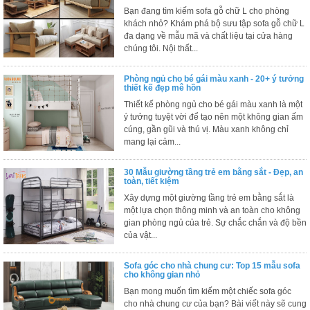
Thất
Bạn đang tìm kiếm sofa gỗ chữ L cho phòng
Phòng
khách nhỏ? Khám phá bộ sưu tập sofa gỗ chữ L
đa dạng về mẫu mã và chất liệu tại cửa hàng
Khách
chúng tôi. Nội thất...
Sofa,
tủ
rượu,
Phòng ngủ cho bé gái màu xanh - 20+ ý tưởng
Bàn
thiết kế đẹp mê hồn
trà...
Thiết kế phòng ngủ cho bé gái màu xanh là một
ý tưởng tuyệt vời để tạo nên một không gian ấm
Nội
cúng, gần gũi và thú vị. Màu xanh không chỉ
Thất
mang lại cảm...
Phòng
Ngủ
30 Mẫu giường tầng trẻ em bằng sắt - Đẹp, an
Giường
toàn, tiết kiệm
ngủ, tủ
Xây dựng một giường tầng trẻ em bằng sắt là
áo, bàn
một lựa chọn thông minh và an toàn cho không
trang
điểm
gian phòng ngủ của trẻ. Sự chắc chắn và độ bền
của vật...
Nội
Thất
Sofa góc cho nhà chung cư: Top 15 mẫu sofa
cho không gian nhỏ
Phòng
Bạn mong muốn tìm kiếm một chiếc sofa góc
Ăn
cho nhà chung cư của bạn? Bài viết này sẽ cung
Bàn