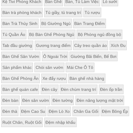
Kệ Tivi Phòng Khách
Bàn Ghế
Bàn, Tủ Làm Việc
Lò sưởi
Bàn trà phòng khách
Tủ giầy, tủ trang trí
Tủ rượu
Bàn Trà Thủy Sinh
Bộ Giường Ngủ
Bàn Trang Điểm
Tủ Quần Áo
Bộ Bàn Ghế Phòng Ngủ
Bộ Phòng ngủ đồng bộ
Tab đầu giường
Gương trang điểm
Cây treo quần áo
Xích Đu
Bàn Ghế Sân Vườn
Ô Ngoài Trời
Giường Bãi Biển, Bể Bơi
Sản phẩm khác
Chòi sân vườn
Mái Che Ô Tô
Bàn Ghế Phòng Ăn
Xe đẩy rượu
Bàn ghế nhà hàng
Bàn ghế quán cafe
Đèn cây
Đèn chùm trang trí
Đèn ốp trần
Đèn bàn
Đèn sân vườn
Đèn tường
Đèn năng lượng mặt trời
Đèn thả
Đệm Cao Su
Đệm Lò Xo
Chăn Ga Gối
Đệm Bông Ép
Ruột Chăn, Ruột Gối
Đệm nhập khẩu