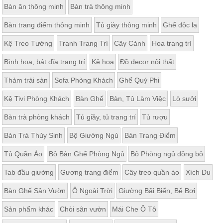
Bàn ăn thông minh
Bàn trà thông minh
Thất
Phòng
Bàn trang điểm thông minh
Tủ giày thông minh
Ghế độc lạ
Khách
Sofa,
Kệ Treo Tường
Tranh Trang Trí
Cây Cảnh
Hoa trang trí
tủ
rượu,
Bàn
Bình hoa, bát đĩa trang trí
Kệ hoa
Đồ decor nội thất
trà...
Thảm trải sàn
Sofa Phòng Khách
Ghế Quý Phi
Nội
Thất
Kệ Tivi Phòng Khách
Bàn Ghế
Bàn, Tủ Làm Việc
Lò sưởi
Phòng
Bàn trà phòng khách
Tủ giầy, tủ trang trí
Tủ rượu
Ngủ
Giường
Bàn Trà Thủy Sinh
Bộ Giường Ngủ
Bàn Trang Điểm
ngủ, tủ
áo, bàn
trang
Tủ Quần Áo
Bộ Bàn Ghế Phòng Ngủ
Bộ Phòng ngủ đồng bộ
điểm
Tab đầu giường
Gương trang điểm
Cây treo quần áo
Xích Đu
Nội
Thất
Bàn Ghế Sân Vườn
Ô Ngoài Trời
Giường Bãi Biển, Bể Bơi
Phòng
Sản phẩm khác
Chòi sân vườn
Mái Che Ô Tô
Ăn
Bàn