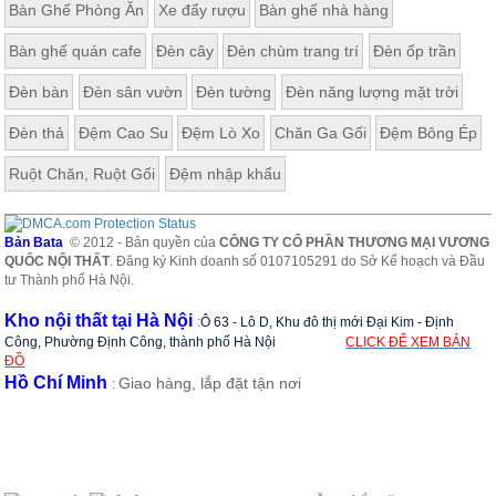
Bàn Ghế Phòng Ăn
Xe đẩy rượu
Bàn ghế nhà hàng
ăn,
ghế
ăn,
Bàn ghế quán cafe
Đèn cây
Đèn chùm trang trí
Đèn ốp trần
kệ
bếp
Đèn bàn
Đèn sân vườn
Đèn tường
Đèn năng lượng mặt trời
Nội
Đèn thả
Đệm Cao Su
Đệm Lò Xo
Chăn Ga Gối
Đệm Bông Ép
Thất
Ban
Ruột Chăn, Ruột Gối
Đệm nhập khẩu
Công,
Vườn
Bàn
Bản Bata
© 2012 - Bản quyền của
CÔNG TY CỔ PHẦN THƯƠNG MẠI VƯƠNG
ghế
QUỐC NỘI THẤT
. Đăng ký Kinh doanh số 0107105291 do Sở Kế hoạch và Đầu
ban
tư Thành phố Hà Nội.
công,
xích
Kho nội thất tại Hà Nội
:
Ô 63 - Lô D, Khu đô thị mới Đại Kim - Định
đu,
ghế...
Công, Phường Định Công, thành phố Hà Nội
CLICK ĐỂ XEM BẢN
ĐỒ
Hồ Chí Minh
Giao hàng, lắp đặt tận nơi
Phụ
:
Kiện
Trang
Trí
Cây
cảnh