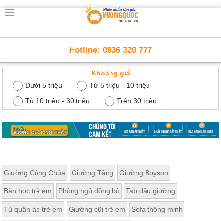
Trang
chủ
Nội
Hotline: 0936 320 777
Thất
Thông
Khoảng giá
Minh
Nội
Dưới 5 triệu
Từ 5 triệu - 10 triệu
thất
thông
Từ 10 triệu - 30 triệu
Trên 30 triệu
minh
Nội
Thất
Trẻ
Em
Giường
Giường Công Chúa
Giường Tầng
Giường Boyson
tầng,
bàn
Bàn học trẻ em
Phòng ngủ đồng bộ
Tab đầu giường
học, tủ
sách
Tủ quần áo trẻ em
Giường cũi trẻ em
Sofa thông minh
Nội