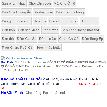
Sản phẩm khác
Chòi sân vườn
Mái Che Ô Tô
Bàn Ghế Phòng Ăn
Xe đẩy rượu
Bàn ghế nhà hàng
Bàn ghế quán cafe
Đèn cây
Đèn chùm trang trí
Đèn ốp trần
Đèn bàn
Đèn sân vườn
Đèn tường
Đèn năng lượng mặt trời
Đèn thả
Đệm Cao Su
Đệm Lò Xo
Chăn Ga Gối
Đệm Bông Ép
Ruột Chăn, Ruột Gối
Đệm nhập khẩu
Bản Bata
© 2012 - Bản quyền của
CÔNG TY CỔ PHẦN THƯƠNG MẠI VƯƠNG
QUỐC NỘI THẤT
. Đăng ký Kinh doanh số 0107105291 do Sở Kế hoạch và Đầu
tư Thành phố Hà Nội.
Kho nội thất tại Hà Nội
:
Ô 63 - Lô D, Khu đô thị mới Đại Kim - Định
Công, Phường Định Công, thành phố Hà Nội
CLICK ĐỂ XEM BẢN
ĐỒ
Hồ Chí Minh
Giao hàng, lắp đặt tận nơi
: