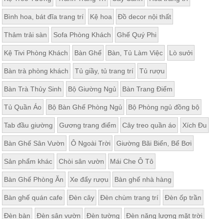
Bình hoa, bát đĩa trang trí
Kệ hoa
Đồ decor nội thất
Thảm trải sàn
Sofa Phòng Khách
Ghế Quý Phi
Kệ Tivi Phòng Khách
Bàn Ghế
Bàn, Tủ Làm Việc
Lò sưởi
Bàn trà phòng khách
Tủ giầy, tủ trang trí
Tủ rượu
Bàn Trà Thủy Sinh
Bộ Giường Ngủ
Bàn Trang Điểm
Tủ Quần Áo
Bộ Bàn Ghế Phòng Ngủ
Bộ Phòng ngủ đồng bộ
Tab đầu giường
Gương trang điểm
Cây treo quần áo
Xích Đu
Bàn Ghế Sân Vườn
Ô Ngoài Trời
Giường Bãi Biển, Bể Bơi
Sản phẩm khác
Chòi sân vườn
Mái Che Ô Tô
Bàn Ghế Phòng Ăn
Xe đẩy rượu
Bàn ghế nhà hàng
Bàn ghế quán cafe
Đèn cây
Đèn chùm trang trí
Đèn ốp trần
Đèn bàn
Đèn sân vườn
Đèn tường
Đèn năng lượng mặt trời