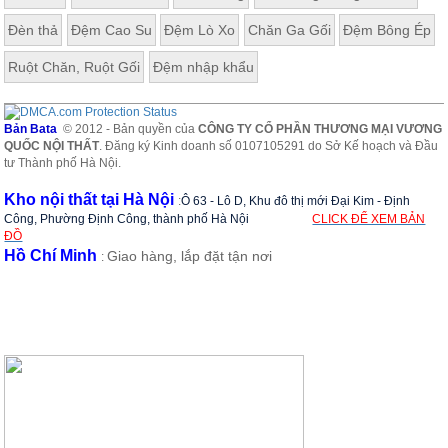
Đèn thả
Đệm Cao Su
Đệm Lò Xo
Chăn Ga Gối
Đệm Bông Ép
Ruột Chăn, Ruột Gối
Đệm nhập khẩu
Bản Bata
© 2012 - Bản quyền của
CÔNG TY CỔ PHẦN THƯƠNG MẠI VƯƠNG
QUỐC NỘI THẤT
. Đăng ký Kinh doanh số 0107105291 do Sở Kế hoạch và Đầu
tư Thành phố Hà Nội.
Kho nội thất tại Hà Nội
:
Ô 63 - Lô D, Khu đô thị mới Đại Kim - Định
Công, Phường Định Công, thành phố Hà Nội
CLICK ĐỂ XEM BẢN
ĐỒ
Hồ Chí Minh
Giao hàng, lắp đặt tận nơi
: