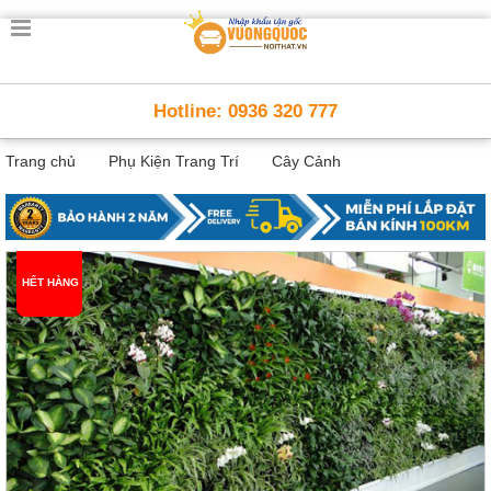
Trang
chủ
Nội
Hotline: 0936 320 777
Thất
Thông
Trang chủ
Phụ Kiện Trang Trí
Cây Cảnh
Minh
Nội
thất
thông
minh
Nội
HẾT HÀNG
Thất
Trẻ
Em
Giường
tầng,
bàn
học, tủ
sách
Nội