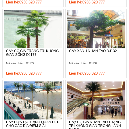
Liên hệ:0936 320 777
Liên hệ:0936 320 777
CÂY CỌ GIẢ TRANG TRÍ KHÔNG
CÂY XANH NHÂN TẠO DJ132
GIAN SỐNG DJ177
Mã sản phẩm: DJ177
Mã sản phẩm: DJ132
Liên hệ:0936 320 777
Liên hệ:0936 320 777
CÂY DỪA TẠO CẢNH QUAN ĐẸP
CÂY CỌ GIẢ NHÂN TẠO TRANG
CHO CÁC ĐỊA ĐIỂM GIẢI...
TRÍ KHÔNG GIAN TRONG LÀNH