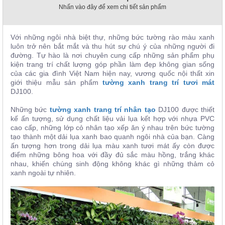
, đồ
Nhấn vào đây để xem chi tiết sản phẩm
trang
trí
Với những ngôi nhà biệt thự, những bức tường rào màu xanh
Nội
luôn trở nên bắt mắt và thu hút sự chú ý của những người đi
Thất
đường. Tự hào là nơi chuyên cung cấp những sản phẩm phụ
Nhà
kiện trang trí chất lượng góp phần làm đẹp không gian sống
của các gia đình Việt Nam hiện nay, vương quốc nội thất xin
Hàng
giới thiệu mẫu sản phẩm
tường xanh trang trí tươi mát
Nội
DJ100.
Thất
Nhà
Hàng
Những bức
tường xanh trang trí nhân tạo
DJ100 được thiết
kế ấn tượng, sử dụng chất liệu vải lụa kết hợp với nhựa PVC
cao cấp, những lớp cỏ nhân tạo xếp ăn ý nhau trên bức tường
tạo thành một dải lụa xanh bao quanh ngôi nhà của bạn. Càng
ấn tượng hơn trong dải lụa màu xanh tươi mát ấy còn được
điểm những bông hoa với đầy đủ sắc màu hồng, trắng khác
nhau, khiến chúng sinh động không khác gì những thảm cỏ
xanh ngoài tự nhiên.