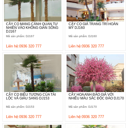
CÂY CỌ MANG CẢNH QUAN TỰ
CÂY CỌ GIẢ TRANG TRÍ HOÀN
NHIÊN VÀO KHÔNG GIAN SỐNG
MỸ DJ160
DJ167
Mã sản phẩm: DJ167
Mã sản phẩm: DJ160
Liên hệ:0936 320 777
Liên hệ:0936 320 777
CÂY CỌ BIỂU TƯỢNG CỦA TÀI
CÂY HOA ANH ĐÀO GIẢ VỚI
LỘC VÀ GIÀU SANG DJ153
NHIỀU MÀU SẮC ĐỘC ĐÁO DJ170
Mã sản phẩm: DJ153
Mã sản phẩm: DJ170
Liên hệ:0936 320 777
Liên hệ:0936 320 777