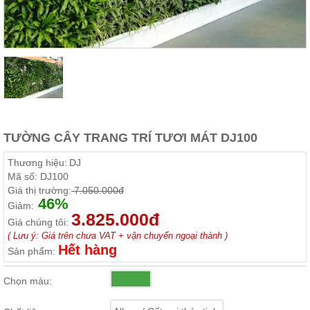
Thất
Phòng
Khách
Sofa,
tủ
rượu,
Bàn
trà...
Nội
Thất
TƯỜNG CÂY TRANG TRÍ TƯƠI MÁT DJ100
Phòng
Thương hiệu:
DJ
Ngủ
Mã số:
DJ100
Giường
Giá thị trường:
7.050.000đ
ngủ, tủ
46%
áo, bàn
Giảm:
trang
3.825.000đ
Giá chúng tôi:
điểm
( Lưu ý: Giá trên chưa VAT + vận chuyển ngoại thành )
Hết hàng
Nội
Sản phẩm:
Thất
Phòng
Chọn màu:
Ăn
Bàn