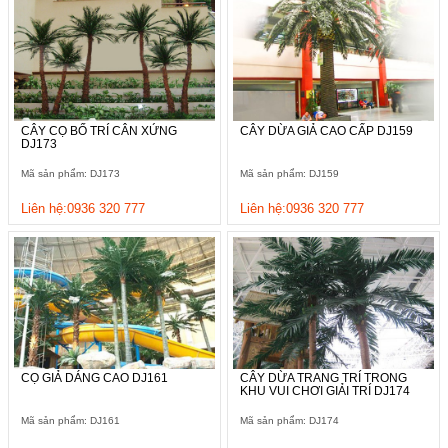
CÂY CỌ BỐ TRÍ CÂN XỨNG
CÂY DỪA GIẢ CAO CẤP DJ159
DJ173
Mã sản phẩm: DJ173
Mã sản phẩm: DJ159
Liên hệ:0936 320 777
Liên hệ:0936 320 777
CỌ GIẢ DÁNG CAO DJ161
CÂY DỪA TRANG TRÍ TRONG
KHU VUI CHƠI GIẢI TRÍ DJ174
Mã sản phẩm: DJ161
Mã sản phẩm: DJ174