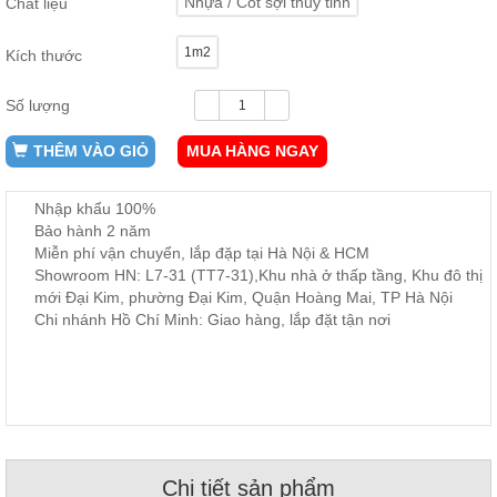
Nhựa / Cốt sợi thủy tinh
Chất liệu
ăn,
ghế
ăn,
1m2
Kích thước
kệ
bếp
Số lượng
Nội
Thất
THÊM VÀO GIỎ
MUA HÀNG NGAY
Ban
Công,
Nhập khẩu 100%
Vườn
Bảo hành 2 năm
Bàn
Miễn phí vận chuyển, lắp đặp tại Hà Nội & HCM
ghế
Showroom HN: L7-31 (TT7-31),Khu nhà ở thấp tầng, Khu đô thị
ban
công,
mới Đại Kim, phường Đại Kim, Quận Hoàng Mai, TP Hà Nội
xích
Chi nhánh Hồ Chí Minh: Giao hàng, lắp đặt tận nơi
đu,
ghế...
Phụ
Kiện
Trang
Trí
Cây
Chi tiết sản phẩm
cảnh