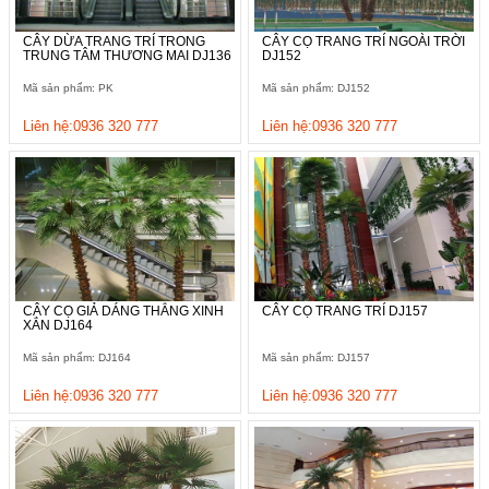
CÂY DỪA TRANG TRÍ TRONG
CÂY CỌ TRANG TRÍ NGOÀI TRỜI
TRUNG TÂM THƯƠNG MAI DJ136
DJ152
Mã sản phẩm: PK
Mã sản phẩm: DJ152
Liên hệ:0936 320 777
Liên hệ:0936 320 777
CÂY CỌ GIẢ DÁNG THẲNG XINH
CÂY CỌ TRANG TRÍ DJ157
XẮN DJ164
Mã sản phẩm: DJ164
Mã sản phẩm: DJ157
Liên hệ:0936 320 777
Liên hệ:0936 320 777