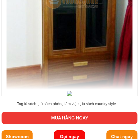
Tag:
tủ sách
,
tủ sách phòng làm việc
,
tủ sách country style
MUA HÀNG NGAY
Showroom
Gọi ngay
Chat ngay