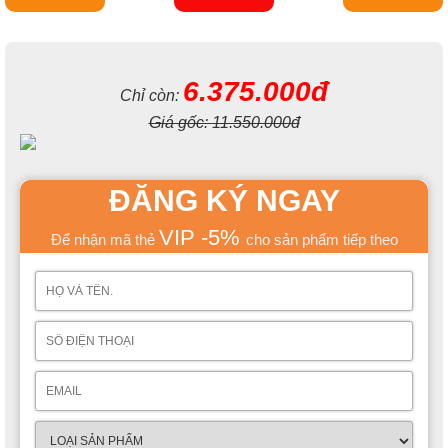
6.375.000đ
Chỉ còn:
Giá gốc:
11.550.000đ
ĐĂNG KÝ NGAY
VIP -5%
Để nhận mã thẻ
cho sản phẩm tiếp theo