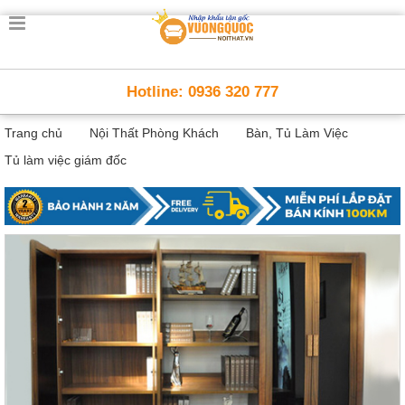
Trang
chủ
Nội
Hotline: 0936 320 777
Thất
Thông
Trang chủ
Nội Thất Phòng Khách
Bàn, Tủ Làm Việc
Minh
Nội
Tủ làm việc giám đốc
thất
thông
minh
Nội
Thất
Trẻ
Em
Giường
tầng,
bàn
học, tủ
sách
Nội