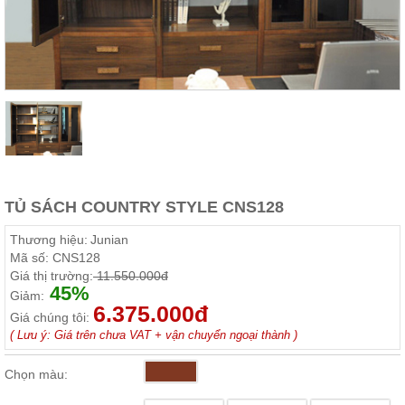
Thất
Phòng
Khách
Sofa,
tủ
rượu,
Bàn
trà...
Nội
Thất
Phòng
TỦ SÁCH COUNTRY STYLE CNS128
Ngủ
Giường
Thương hiệu:
Junian
ngủ, tủ
Mã số:
CNS128
áo, bàn
Giá thị trường:
11.550.000đ
trang
45%
điểm
Giảm:
6.375.000đ
Giá chúng tôi:
Nội
( Lưu ý: Giá trên chưa VAT + vận chuyển ngoại thành )
Thất
Phòng
Chọn màu:
Ăn
Bàn