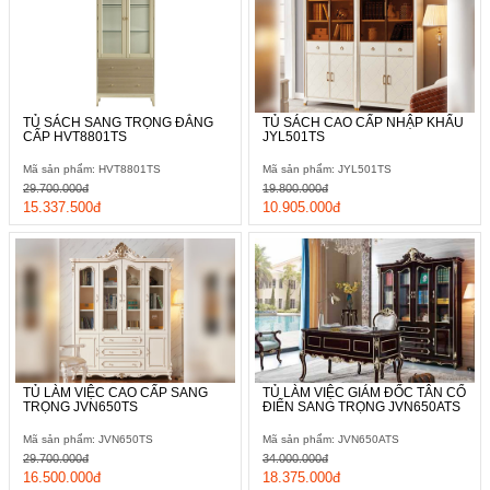
TỦ SÁCH SANG TRỌNG ĐẲNG
TỦ SÁCH CAO CẤP NHẬP KHẨU
CẤP HVT8801TS
JYL501TS
Mã sản phẩm: HVT8801TS
Mã sản phẩm: JYL501TS
29.700.000đ
19.800.000đ
15.337.500đ
10.905.000đ
TỦ LÀM VIỆC CAO CẤP SANG
TỦ LÀM VIỆC GIÁM ĐỐC TÂN CỔ
TRỌNG JVN650TS
ĐIỂN SANG TRỌNG JVN650ATS
Mã sản phẩm: JVN650TS
Mã sản phẩm: JVN650ATS
29.700.000đ
34.000.000đ
16.500.000đ
18.375.000đ