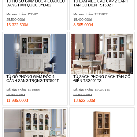
TỦ HỒ SƠ GIÁM ĐỐC 4 CỬA KIỂU
TỦ LÀM VIỆC CAO CẤP 2 CÁNH
DÁNG HÀN QUỐC JYD-82
TÂN CỔ ĐIỂN TST502T
Mã sản phẩm: JYD-82
Mã sản phẩm: TST502T
25.500.000đ
15.400.000đ
15.322.500đ
8.565.000đ
TỦ GỖ PHÒNG GIÁM ĐỐC 4
TỦ SÁCH PHONG CÁCH TÂN CỔ
CÁNH SANG TRỌNG TST509T
ĐIỂN TSG901TS
Mã sản phẩm: TST509T
Mã sản phẩm: TSG901TS
20.300.000đ
31.800.000đ
11.985.000đ
18.622.500đ