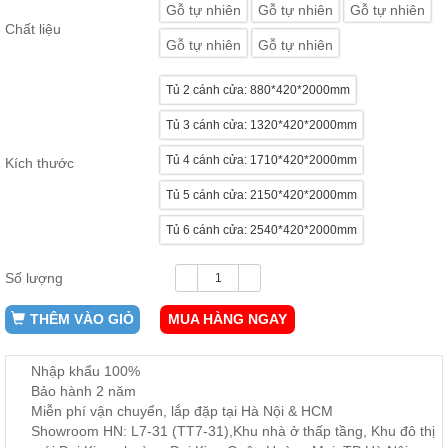
Gỗ tự nhiên
Gỗ tự nhiên
Gỗ tự nhiên
ăn,
ghế
Chất liệu
ăn,
Gỗ tự nhiên
Gỗ tự nhiên
kệ
bếp
Tủ 2 cánh cửa: 880*420*2000mm
Nội
Tủ 3 cánh cửa: 1320*420*2000mm
Thất
Ban
Tủ 4 cánh cửa: 1710*420*2000mm
Kích thước
Công,
Tủ 5 cánh cửa: 2150*420*2000mm
Vườn
Bàn
Tủ 6 cánh cửa: 2540*420*2000mm
ghế
ban
công,
Số lượng
xích
đu,
ghế...
THÊM VÀO GIỎ
MUA HÀNG NGAY
Phụ
Kiện
Nhập khẩu 100%
Trang
Bảo hành 2 năm
Miễn phí vận chuyển, lắp đặp tại Hà Nội & HCM
Trí
Showroom HN: L7-31 (TT7-31),Khu nhà ở thấp tầng, Khu đô thị
Cây
cảnh