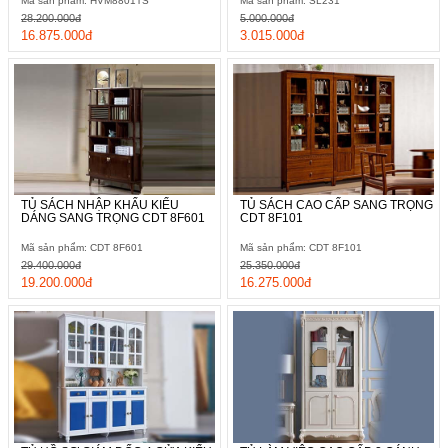
Mã sản phẩm: HVM8801TS
Mã sản phẩm: SL231
28.200.000đ
5.000.000đ
16.875.000đ
3.015.000đ
TỦ SÁCH NHẬP KHẨU KIỂU
TỦ SÁCH CAO CẤP SANG TRỌNG
DÁNG SANG TRỌNG CDT 8F601
CDT 8F101
Mã sản phẩm: CDT 8F601
Mã sản phẩm: CDT 8F101
29.400.000đ
25.350.000đ
19.200.000đ
16.275.000đ