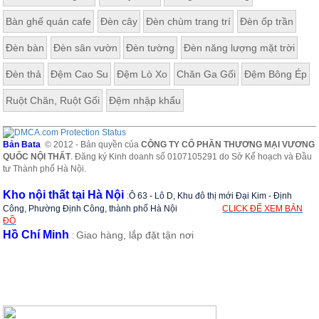
Bàn ghế quán cafe
Đèn cây
Đèn chùm trang trí
Đèn ốp trần
Đèn bàn
Đèn sân vườn
Đèn tường
Đèn năng lượng mặt trời
Đèn thả
Đệm Cao Su
Đệm Lò Xo
Chăn Ga Gối
Đệm Bông Ép
Ruột Chăn, Ruột Gối
Đệm nhập khẩu
Bản Bata
© 2012 - Bản quyền của
CÔNG TY CỔ PHẦN THƯƠNG MẠI VƯƠNG
QUỐC NỘI THẤT
. Đăng ký Kinh doanh số 0107105291 do Sở Kế hoạch và Đầu
tư Thành phố Hà Nội.
Kho nội thất tại Hà Nội
:
Ô 63 - Lô D, Khu đô thị mới Đại Kim - Định
Công, Phường Định Công, thành phố Hà Nội
CLICK ĐỂ XEM BẢN
ĐỒ
Hồ Chí Minh
Giao hàng, lắp đặt tận nơi
: