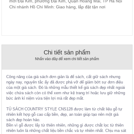
mới Đại Kim, phường Đại Kim, Quận Hoàng Mai, TP Hà Nội
, đồ
Chi nhánh Hồ Chí Minh: Giao hàng, lắp đặt tận nơi
trang
trí
Nội
Thất
Nhà
Hàng
Nội
Chi tiết sản phẩm
Thất
Nhấn vào đây để xem chi tiết sản phẩm
Nhà
Hàng
Công năng của giá sách đơn giản là để sách, cất giữ sách nhưng
ngày nay, nguyên tắc ấy đã được phá vỡ để giảm bớt sự đơn điệu
của một giá sách. Đó là những mẫu thiết kế giá sách đẹp nhất ngoài
việc chứa sách còn có thể xem như kệ trang trí hoặc lưu giữ những
bức ảnh kỉ niệm vừa tiện lợi mà rất đẹp mắt.
TỦ SÁCH COUNTRY STYLE CNS128 được làm từ chất liệu gỗ tự
nhiên kết hợp gỗ cao cấp bền, đẹp, an toàn giúp tạo nên một giá
sách đẹp hoàn hảo.
Bền vì gỗ được lấy từ thiên nhiên, những gì được chắt lọc từ thiên
nhiên luôn là những chất liệu bền chắc và tự nhiên nhất. Chịu ma sát