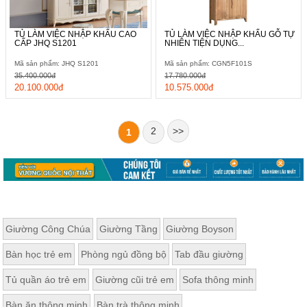
TỦ LÀM VIỆC NHẬP KHẨU CAO
TỦ LÀM VIỆC NHẬP KHẨU GỖ TỰ
CẤP JHQ S1201
NHIÊN TIỆN DỤNG...
Mã sản phẩm: JHQ S1201
Mã sản phẩm: CGN5F101S
35.400.000đ
17.780.000đ
20.100.000đ
10.575.000đ
2
>>
1
Giường Công Chúa
Giường Tầng
Giường Boyson
Bàn học trẻ em
Phòng ngủ đồng bộ
Tab đầu giường
Tủ quần áo trẻ em
Giường cũi trẻ em
Sofa thông minh
Bàn ăn thông minh
Bàn trà thông minh