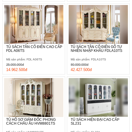
TỦ SÁCH TÂN CỔ ĐIỂN CAO CẤP
TỦ SÁCH TÂN CỔ ĐIỂN GỖ TỰ
FDL A06TS
NHIÊN NHẬP KHẨU FDLA10TS
Mã sản phẩm: FDL A06TS
Mã sản phẩm: FDLA10TS
25.000.000đ
80.000.000đ
14.962.500đ
42.427.500đ
TỦ HỒ SƠ GIÁM ĐỐC PHONG
TỦ SÁCH HIỆN ĐẠI CAO CẤP
CÁCH CHÂU ÂU HVM8801TS
SL231