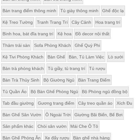
Bàn trang điểm thông minh
Tủ giày thông minh
Ghế độc lạ
Kệ Treo Tường
Tranh Trang Trí
Cây Cảnh
Hoa trang trí
Bình hoa, bát đĩa trang trí
Kệ hoa
Đồ decor nội thất
Thảm trải sàn
Sofa Phòng Khách
Ghế Quý Phi
Kệ Tivi Phòng Khách
Bàn Ghế
Bàn, Tủ Làm Việc
Lò sưởi
Bàn trà phòng khách
Tủ giầy, tủ trang trí
Tủ rượu
Bàn Trà Thủy Sinh
Bộ Giường Ngủ
Bàn Trang Điểm
Tủ Quần Áo
Bộ Bàn Ghế Phòng Ngủ
Bộ Phòng ngủ đồng bộ
Tab đầu giường
Gương trang điểm
Cây treo quần áo
Xích Đu
Bàn Ghế Sân Vườn
Ô Ngoài Trời
Giường Bãi Biển, Bể Bơi
Sản phẩm khác
Chòi sân vườn
Mái Che Ô Tô
Bàn Ghế Phòng Ăn
Xe đẩy rượu
Bàn ghế nhà hàng