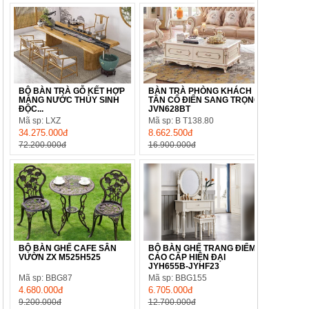
BỘ BÀN TRÀ GỖ KẾT HỢP
BÀN TRÀ PHÒNG KHÁCH
MÁNG NƯỚC THỦY SINH
TÂN CỔ ĐIỂN SANG TRỌNG
ĐỘC...
JVN628BT
Mã sp: LXZ
Mã sp: B T138.80
34.275.000đ
8.662.500đ
72.200.000đ
16.900.000đ
BỘ BÀN GHẾ CAFE SÂN
BỘ BÀN GHẾ TRANG ĐIỂM
VƯỜN ZX M525H525
CAO CẤP HIỆN ĐẠI
JYH655B-JYHF23
Mã sp: BBG87
Mã sp: BBG155
4.680.000đ
6.705.000đ
9.200.000đ
12.700.000đ