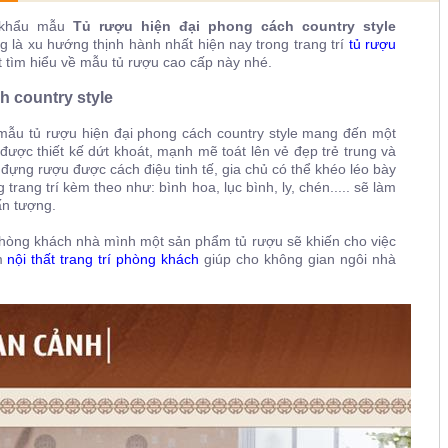
p khẩu mẫu
Tủ rượu hiện đại phong cách country style
ng là xu hướng thịnh hành nhất hiện nay trong trang trí
tủ rượu
t tìm hiểu về mẫu tủ rượu cao cấp này nhé.
ch country style
 mẫu tủ rượu hiện đại phong cách country style mang đến một
ược thiết kế dứt khoát, mạnh mẽ toát lên vẻ đẹp trẻ trung và
đựng rượu được cách điệu tinh tế, gia chủ có thể khéo léo bày
rang trí kèm theo như: bình hoa, lục bình, ly, chén..... sẽ làm
n tượng.
phòng khách nhà mình một sản phẩm tủ rượu sẽ khiến cho việc
ẩm
nội thất trang trí phòng khách
giúp cho không gian ngôi nhà