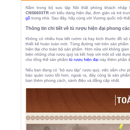
ăn,
Nằm trong bộ sưu tập Nội thất phòng khách nhậ
ghế
ăn,
CNS6603TR
với kiểu dáng hiện đại, đơn giản và trẻ tru
kệ
gỗ
trong nhà. Sau đây, hãy cùng với Vương quốc nội thấ
bếp
Thông tin chi tiết về tủ rượu hiện đại phong cá
Nội
Thất
Không có nhiều họa tiết rườm rà hay kích thước đồ sộ
thiết kế hoàn toàn mới. Từng đường nét trên sản phẩm đ
Ban
hiện đại cho toàn bộ sản phẩm. Hơn nữa với không gian 
Công,
biện những chai rượu quý và kết hợp với một số vật dụng t
Vườn
cho tổng thể sản phẩm
tủ rượu hiện đại
này thêm phần ấ
Bàn
ghế
Nếu bạn đang có “bộ sưu tập” rượu quý, việc sắm cho 
ban
bảo quản rượu tốt hơn, ngoài ra, đây cũng là sản ph
công,
bạn thêm phong cách, sành điệu và đẳng cấp nhất.
xích
đu,
ghế...
Phụ
Kiện
Trang
Trí
Cây
cảnh