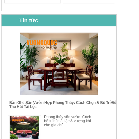
Tin tức
BỘ BÀN GHẾ CAFE NHẬP
BỘ BÀN TRÀ GỖ TỰ NHIÊN
KHẨU CAO CẤP HOY7006
PHONG CÁCH TRUNG HOA
KIỂU MỚI...
Mã sp: BT135
Mã sp: BT138.80
14.178.750đ
20.250.000đ
24.700.000đ
39.150.000đ
Bàn Ghế Sân Vườn Hợp Phong Thủy: Cách Chọn & Bố Trí Để
Thu Hút Tài Lộc
BỘ BÀN TRÀ GỖ PHONG
BỘ BÀN GHẾ CAFE KIỂU
Phong thủy sân vườn: Cách
CÁCH MỚI KẾT HỢP KHAY
DÁNG ĐƠN GIẢN HIỆN ĐẠI
bố trí hút tài lộc & vượng khí
NHÚNG TRÀ YDX
HOY8010
cho gia chủ
Mã sp: BT150.46
Mã sp: BBA90
17.617.500đ
9.217.500đ