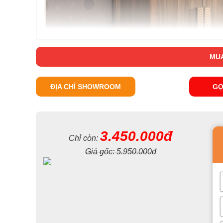
MUA
ĐỊA CHỈ SHOWROOM
GỌ
3.450.000đ
Chỉ còn:
Giá gốc:
5.950.000đ