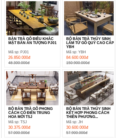
BÀN TRÀ GỖ ĐIÊU KHẮC
BỘ BÀN TRÀ THỦY SINH
MẶT BÀN ẤN TƯỢNG PJ01
LÀM TỪ GỖ QUÝ CAO CẤP
YBH
Mã sp: PJ01
Mã sp: YBH
26.850.000đ
84.600.000đ
48.300.000đ
150.900.000đ
BỘ BÀN TRÀ GỖ PHONG
BỘ BÀN TRÀ THỦY SINH
CÁCH CỔ ĐIỂN TRUNG
KẾT HỢP PHONG CÁCH
HOA MỚI TSJ
THIỀN PHƯƠNG...
Mã sp: TSJ
Mã sp: JH
30.375.000đ
30.600.000đ
57.000.000đ
57.900.000đ