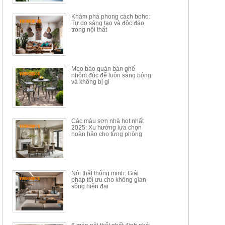
34.100.000đ
16.200.000đ
Khám phá phong cách boho:
Tự do sáng tạo và độc đáo
trong nội thất
Mẹo bảo quản bàn ghế
nhôm đúc để luôn sáng bóng
BÀN GHẾ TRANG ĐIỂM
BỘ BÀN ĂN ĐẢO MẶT ĐÁ
và không bị gỉ
THÔNG MINH HIỆN ĐẠI
PHIẾN AK3699
TÍCH HỢP SẠC...
Mã sp: HH.BTD08
Mã sp: GXD160.76
6.510.000đ
19.965.000đ
11.200.000đ
33.000.000đ
Các màu sơn nhà hot nhất
2025: Xu hướng lựa chọn
hoàn hảo cho từng phòng
Nội thất thông minh: Giải
pháp tối ưu cho không gian
sống hiện đại