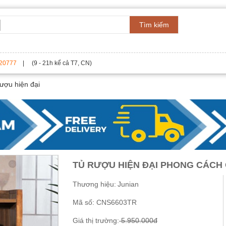
Tìm kiếm
20777
| (9 - 21h kể cả T7, CN)
ượu hiện đại
TỦ RƯỢU HIỆN ĐẠI PHONG CÁCH
Thương hiệu:
Junian
Mã số:
CNS6603TR
Giá thị trường:
5.950.000đ