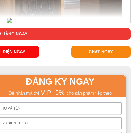
 HÀNG NGAY
I ĐIỆN NGAY
CHAT NGAY
ĐĂNG KÝ NGAY
VIP -5%
Để nhận mã thẻ
cho sản phẩm tiếp theo