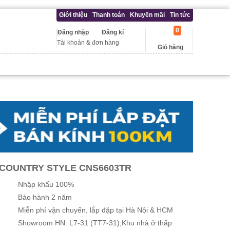
Giới thiệu
Thanh toán
Khuyến mãi
Tin tức
0
Đăng nhập
Đăng kí
Tài khoản & đơn hàng
Giỏ hàng
 COUNTRY STYLE CNS6603TR
Nhập khẩu 100%
Bảo hành 2 năm
Miễn phí vận chuyển, lắp đặp tại Hà Nội & HCM
Showroom HN: L7-31 (TT7-31),Khu nhà ở thấp