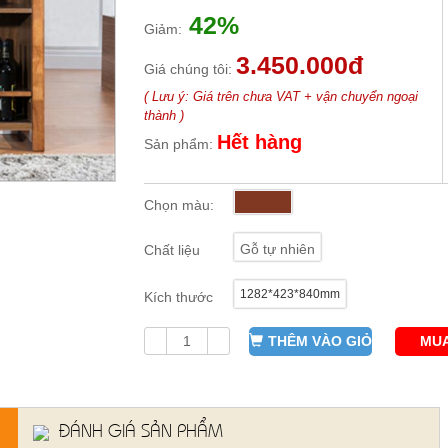
42%
Giảm:
3.450.000đ
Giá chúng tôi:
( Lưu ý: Giá trên chưa VAT + vận chuyển ngoại
thành )
Hết hàng
Sản phẩm:
Chọn màu:
Gỗ tự nhiên
Chất liệu
1282*423*840mm
Kích thước
THÊM VÀO GIỎ
MUA
ĐÁNH GIÁ SẢN PHẨM