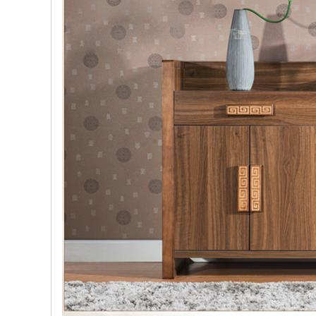
, đồ
trang
trí
Nội
Thất
Nhà
Hàng
Nội
Thất
Nhà
Hàng