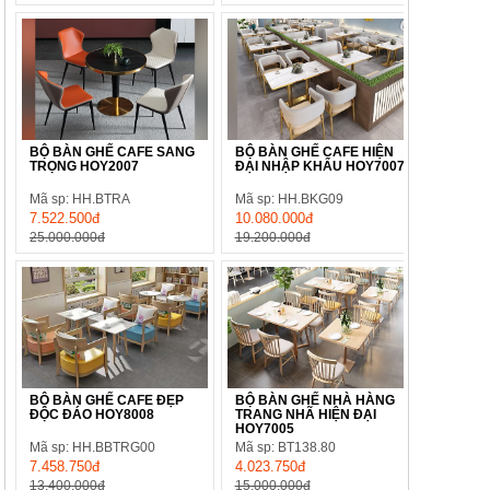
BỘ BÀN GHẾ CAFE SANG
BỘ BÀN GHẾ CAFE HIỆN
TRỌNG HOY2007
ĐẠI NHẬP KHẨU HOY7007
Mã sp: HH.BTRA
Mã sp: HH.BKG09
7.522.500đ
10.080.000đ
25.000.000đ
19.200.000đ
BỘ BÀN GHẾ CAFE ĐẸP
BỘ BÀN GHẾ NHÀ HÀNG
ĐỘC ĐÁO HOY8008
TRANG NHÃ HIỆN ĐẠI
HOY7005
Mã sp: HH.BBTRG00
Mã sp: BT138.80
7.458.750đ
4.023.750đ
13.400.000đ
15.000.000đ