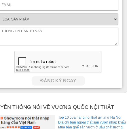
ĐĂNG KÝ NGAY
YỀN THÔNG NÓI VỀ VƯƠNG QUỐC NỘI THẤT
Top 10 cửa hàng nội thất uy tín ở Hà Nội
Địa chỉ bán ngoại thất sân vườn nhâp khẩu
Mua bàn ghế sân vườn ở đâu chất lượng