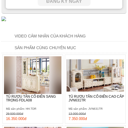
ĐĂNG KÝ NGAY
VIDEO CẢM NHẬN CỦA KHÁCH HÀNG
SẢN PHẨM CÙNG CHUYÊN MỤC
TỦ RƯỢU TÂN CỔ ĐIỂN SANG
TỦ RƯỢU TÂN CỔ ĐIỂN CAO CẤP
TRỌNG FDLA08
JVN631TR
Mã sản phẩm: HH.TDR
Mã sản phẩm: JVN631TR
29.500.000đ
13.000.000đ
16.350.000đ
7.350.000đ