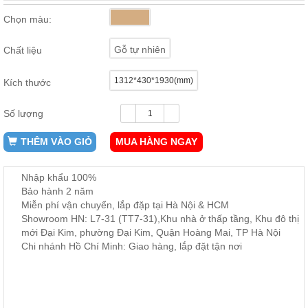
ăn,
Chọn màu:
ghế
ăn,
kệ
Gỗ tự nhiên
Chất liệu
bếp
Nội
1312*430*1930(mm)
Kích thước
Thất
Ban
Số lượng
Công,
Vườn
THÊM VÀO GIỎ
MUA HÀNG NGAY
Bàn
ghế
ban
Nhập khẩu 100%
công,
Bảo hành 2 năm
xích
đu,
Miễn phí vận chuyển, lắp đặp tại Hà Nội & HCM
ghế...
Showroom HN: L7-31 (TT7-31),Khu nhà ở thấp tầng, Khu đô thị
mới Đại Kim, phường Đại Kim, Quận Hoàng Mai, TP Hà Nội
Phụ
Chi nhánh Hồ Chí Minh: Giao hàng, lắp đặt tận nơi
Kiện
Trang
Trí
Cây
cảnh