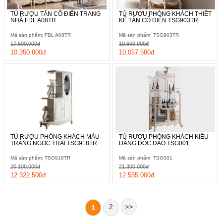
TỦ RƯỢU TÂN CỔ ĐIỂN TRANG
TỦ RƯỢU PHÒNG KHÁCH THIẾT
NHÃ FDL A08TR
KẾ TÂN CỔ ĐIỂN TSG903TR
Mã sản phẩm: FDL A08TR
Mã sản phẩm: TSG903TR
17.500.000đ
19.600.000đ
10.350.000đ
10.057.500đ
TỦ RƯỢU PHÒNG KHÁCH MÀU
TỦ RƯỢU PHÒNG KHÁCH KIỂU
TRẮNG NGỌC TRAI TSG918TR
DÁNG ĐỘC ĐÁO TSG001
Mã sản phẩm: TSG918TR
Mã sản phẩm: TSG001
20.100.000đ
21.300.000đ
12.322.500đ
12.555.000đ
2
>>
1