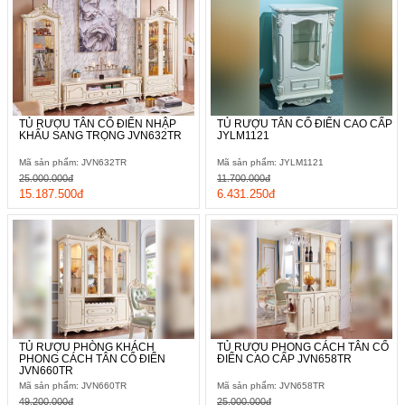
TỦ RƯỢU TÂN CỔ ĐIỂN NHẬP
TỦ RƯỢU TÂN CỔ ĐIỂN CAO CẤP
KHẨU SANG TRỌNG JVN632TR
JYLM1121
Mã sản phẩm: JVN632TR
Mã sản phẩm: JYLM1121
25.000.000đ
11.700.000đ
15.187.500đ
6.431.250đ
TỦ RƯỢU PHÒNG KHÁCH
TỦ RƯỢU PHONG CÁCH TÂN CỔ
PHONG CÁCH TÂN CỔ ĐIỂN
ĐIỂN CAO CẤP JVN658TR
JVN660TR
Mã sản phẩm: JVN660TR
Mã sản phẩm: JVN658TR
49.200.000đ
25.000.000đ