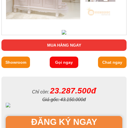
MUA HÀNG NGAY
Showroom
Gọi ngay
Chat ngay
23.287.500đ
Chỉ còn:
Giá gốc:
43.150.000đ
ĐĂNG KÝ NGAY