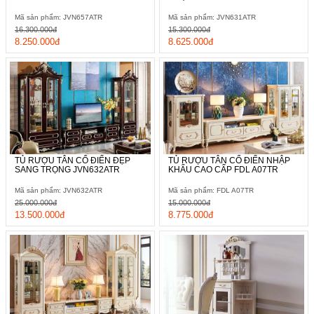
Mã sản phẩm: JVN657ATR
Mã sản phẩm: JVN631ATR
16.300.000đ
15.300.000đ
8.250.000đ
8.625.000đ
TỦ RƯỢU TÂN CỔ ĐIỂN ĐẸP
TỦ RƯỢU TÂN CỔ ĐIỂN NHẬP
SANG TRỌNG JVN632ATR
KHẨU CAO CẤP FDL A07TR
Mã sản phẩm: JVN632ATR
Mã sản phẩm: FDL A07TR
25.000.000đ
15.000.000đ
13.500.000đ
8.775.000đ