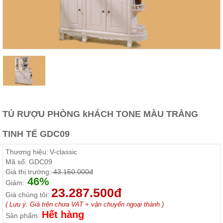
Thất
Phòng
Khách
Sofa,
tủ
rượu,
Bàn
trà...
Nội
Thất
Phòng
TỦ RƯỢU PHÒNG kHÁCH TONE MÀU TRẮNG
Ngủ
Giường
TINH TẾ GDC09
ngủ, tủ
áo, bàn
Thương hiệu:
V-classic
trang
điểm
Mã số:
GDC09
Giá thị trường:
43.150.000đ
Nội
46%
Giảm:
23.287.500đ
Thất
Giá chúng tôi:
Phòng
( Lưu ý: Giá trên chưa VAT + vận chuyển ngoại thành )
Ăn
Hết hàng
Sản phẩm:
Bàn