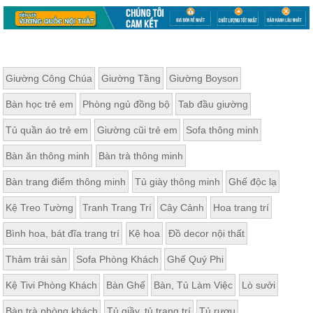
Giường Công Chúa
Giường Tầng
Giường Boyson
Bàn học trẻ em
Phòng ngủ đồng bộ
Tab đầu giường
Tủ quần áo trẻ em
Giường cũi trẻ em
Sofa thông minh
Bàn ăn thông minh
Bàn trà thông minh
Bàn trang điểm thông minh
Tủ giày thông minh
Ghế độc lạ
Kệ Treo Tường
Tranh Trang Trí
Cây Cảnh
Hoa trang trí
Bình hoa, bát đĩa trang trí
Kệ hoa
Đồ decor nội thất
Thảm trải sàn
Sofa Phòng Khách
Ghế Quý Phi
Kệ Tivi Phòng Khách
Bàn Ghế
Bàn, Tủ Làm Việc
Lò sưởi
Bàn trà phòng khách
Tủ giầy, tủ trang trí
Tủ rượu