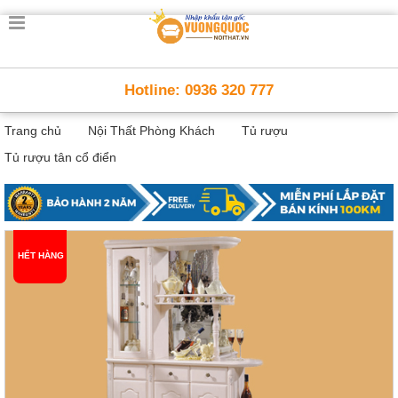
Trang
chủ
Nội
Hotline: 0936 320 777
Thất
Thông
Trang chủ
Nội Thất Phòng Khách
Tủ rượu
Minh
Nội
Tủ rượu tân cổ điển
thất
thông
minh
Nội
Thất
HẾT HÀNG
Trẻ
Em
Giường
tầng,
bàn
học, tủ
sách
Nội