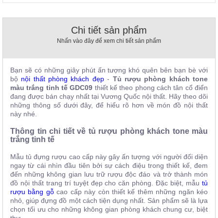
, đồ
trang
trí
Chi tiết sản phẩm
Nội
Nhấn vào đây để xem chi tiết sản phẩm
Thất
Nhà
Bạn sẽ có những giây phút ấn tượng khó quên bên bạn bè với
Hàng
bộ
nội thất phòng khách đẹp
-
Tủ rượu phòng khách tone
Nội
màu trắng tinh tế GDC09
thiết kế theo phong cách tân cổ điển
Thất
đang được bán chạy nhất tại Vương Quốc nội thất. Hãy theo dõi
Nhà
Hàng
những thông số dưới đây, để hiểu rõ hơn về món đồ nội thất
này nhé.
Thông tin chi tiết về tủ rượu phòng khách tone màu
trắng tinh tế
Mẫu tủ đựng rượu cao cấp này gây ấn tượng với người đối diện
ngay từ cái nhìn đầu tiên bởi sự cách điệu trong thiết kế, đem
đến những không gian lưu trữ rượu độc đáo và trở thành món
đồ nội thất trang trí tuyệt đẹp cho căn phòng. Đặc biệt, mẫu
tủ
rượu bằng gỗ
cao cấp này còn thiết kế thêm những ngăn kéo
nhỏ, giúp đựng đồ một cách tiện dụng nhất. Sản phẩm sẽ là lựa
chọn tối ưu cho những không gian phòng khách chung cư, biệt
thự....