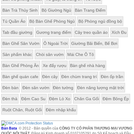
Bàn Trà Thủy Sinh
Bộ Giường Ngủ
Bàn Trang Điểm
Tủ Quần Áo
Bộ Bàn Ghế Phòng Ngủ
Bộ Phòng ngủ đồng bộ
Tab đầu giường
Gương trang điểm
Cây treo quần áo
Xích Đu
Bàn Ghế Sân Vườn
Ô Ngoài Trời
Giường Bãi Biển, Bể Bơi
Sản phẩm khác
Chòi sân vườn
Mái Che Ô Tô
Bàn Ghế Phòng Ăn
Xe đẩy rượu
Bàn ghế nhà hàng
Bàn ghế quán cafe
Đèn cây
Đèn chùm trang trí
Đèn ốp trần
Đèn bàn
Đèn sân vườn
Đèn tường
Đèn năng lượng mặt trời
Đèn thả
Đệm Cao Su
Đệm Lò Xo
Chăn Ga Gối
Đệm Bông Ép
Ruột Chăn, Ruột Gối
Đệm nhập khẩu
Bản Bata
© 2012 - Bản quyền của
CÔNG TY CỔ PHẦN THƯƠNG MẠI VƯƠNG
QUỐC NỘI THẤT
. Đăng ký Kinh doanh số 0107105291 do Sở Kế hoạch và Đầu