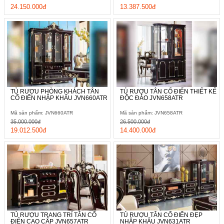
24.150.000đ
13.387.500đ
TỦ RƯỢU PHÒNG KHÁCH TÂN
TỦ RƯỢU TÂN CỔ ĐIỂN THIẾT KẾ
CỔ ĐIỂN NHẬP KHẨU JVN660ATR
ĐỘC ĐÁO JVN658ATR
Mã sản phẩm: JVN660ATR
Mã sản phẩm: JVN658ATR
35.000.000đ
26.500.000đ
19.012.500đ
14.400.000đ
TỦ RƯỢU TRANG TRÍ TÂN CỔ
TỦ RƯỢU TÂN CỔ ĐIỂN ĐẸP
ĐIỂN CAO CẤP JVN657ATR
NHẬP KHẨU JVN631ATR