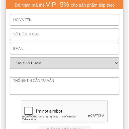
VIP -5%
Để nhận mã thẻ
cho sản phẩm tiếp theo