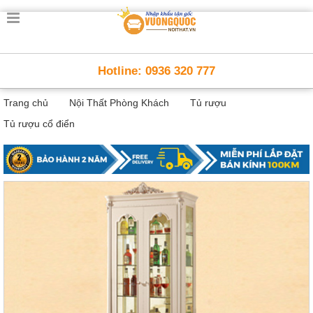
Trang
chủ
Nội
Hotline: 0936 320 777
Thất
Thông
Trang chủ
Nội Thất Phòng Khách
Tủ rượu
Minh
Nội
Tủ rượu cổ điển
thất
thông
minh
Nội
Thất
Trẻ
Em
Giường
tầng,
bàn
học, tủ
sách
Nội