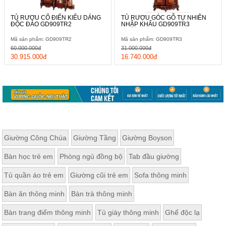
TỦ RƯỢU CỔ ĐIỂN KIỂU DÁNG
TỦ RƯỢU GÓC GỖ TỰ NHIÊN
ĐỘC ĐÁO GD909TR2
NHẬP KHẨU GD909TR3
Mã sản phẩm: GD909TR2
Mã sản phẩm: GD909TR3
60.000.000đ
31.000.000đ
30.915.000đ
16.740.000đ
Giường Công Chúa
Giường Tầng
Giường Boyson
Bàn học trẻ em
Phòng ngủ đồng bộ
Tab đầu giường
Tủ quần áo trẻ em
Giường cũi trẻ em
Sofa thông minh
Bàn ăn thông minh
Bàn trà thông minh
Bàn trang điểm thông minh
Tủ giày thông minh
Ghế độc lạ