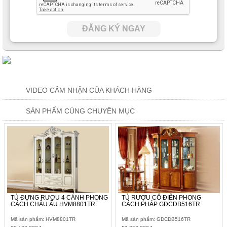
ĐĂNG KÝ NGAY
VIDEO CẢM NHẬN CỦA KHÁCH HÀNG
SẢN PHẨM CÙNG CHUYÊN MỤC
TỦ ĐỰNG RƯỢU 4 CÁNH PHONG
TỦ RƯỢU CỔ ĐIỂN PHONG
CÁCH CHÂU ÂU HVM8801TR
CÁCH PHÁP GDCDB516TR
Mã sản phẩm: HVM8801TR
Mã sản phẩm: GDCDB516TR