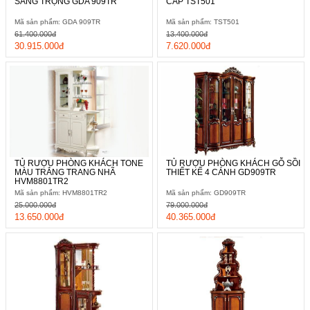
SANG TRỌNG GDA 909TR
CẤP TST501
Mã sản phẩm: GDA 909TR
Mã sản phẩm: TST501
61.400.000đ
13.400.000đ
30.915.000đ
7.620.000đ
TỦ RƯỢU PHÒNG KHÁCH TONE
TỦ RƯỢU PHÒNG KHÁCH GỖ SỒI
MÀU TRẮNG TRANG NHÃ
THIẾT KẾ 4 CÁNH GD909TR
HVM8801TR2
Mã sản phẩm: HVM8801TR2
Mã sản phẩm: GD909TR
25.000.000đ
79.000.000đ
13.650.000đ
40.365.000đ