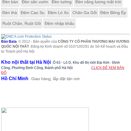
Đèn bàn
Đèn sân vườn
Đèn tường
Đèn năng lượng mặt trời
Đèn thả
Đệm Cao Su
Đệm Lò Xo
Chăn Ga Gối
Đệm Bông Ép
Ruột Chăn, Ruột Gối
Đệm nhập khẩu
Bản Bata
© 2012 - Bản quyền của
CÔNG TY CỔ PHẦN THƯƠNG MẠI VƯƠNG
QUỐC NỘI THẤT
. Đăng ký Kinh doanh số 0107105291 do Sở Kế hoạch và Đầu
tư Thành phố Hà Nội.
Kho nội thất tại Hà Nội
:
Ô 63 - Lô D, Khu đô thị mới Đại Kim - Định
Công, Phường Định Công, thành phố Hà Nội
CLICK ĐỂ XEM BẢN
ĐỒ
Hồ Chí Minh
Giao hàng, lắp đặt tận nơi
: