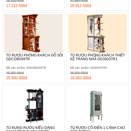
29.100.000đ
51.850.000đ
17.212.500đ
28.912.500đ
TỦ RƯỢU PHÒNG KHÁCH GỖ SỒI
TỦ RƯỢU PHÒNG KHÁCH THIẾT
GDCDB509TR
KẾ TRANG NHÃ GD3003TR1
Mã sản phẩm: GDCDB509TR
Mã sản phẩm: GD3003TR1
49.300.000đ
36.500.000đ
25.500.000đ
19.050.000đ
TỦ ĐỰNG RƯỢU KIỂU DÁNG
TỦ RƯỢU CỔ ĐIỂN 1 CÁNH CAO