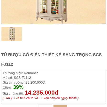
Thất
Phòng
Khách
Sofa,
tủ
rượu,
Bàn
trà...
Nội
Thất
Phòng
TỦ RƯỢU CỔ ĐIỂN THIẾT KẾ SANG TRỌNG SCS-
Ngủ
Giường
FJ112
ngủ, tủ
áo, bàn
Thương hiệu:
Romantic
trang
điểm
Mã số:
SCS-FJ112
Giá thị trường:
23.200.000đ
Nội
39%
Giảm:
Thất
14.235.000đ
Giá chúng tôi:
Phòng
( Lưu ý: Giá trên chưa VAT + vận chuyển ngoại thành )
Ăn
Bàn