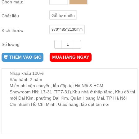
Chọn màu:
ăn,
ghế
ăn,
Gỗ tự nhiên
Chất liệu
kệ
bếp
970*485*2130mm
Kích thước
Nội
Thất
Số lượng
Ban
Công,
THÊM VÀO GIỎ
MUA HÀNG NGAY
Vườn
Bàn
ghế
Nhập khẩu 100%
ban
Bảo hành 2 năm
công,
Miễn phí vận chuyển, lắp đặp tại Hà Nội & HCM
xích
đu,
Showroom HN: L7-31 (TT7-31),Khu nhà ở thấp tầng, Khu đô thị
ghế...
mới Đại Kim, phường Đại Kim, Quận Hoàng Mai, TP Hà Nội
Chi nhánh Hồ Chí Minh: Giao hàng, lắp đặt tận nơi
Phụ
Kiện
Trang
Trí
Cây
cảnh