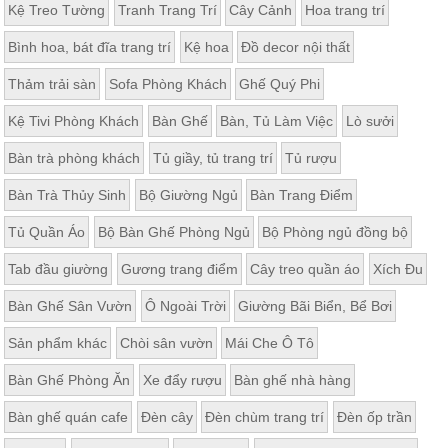
Kệ Treo Tường
Tranh Trang Trí
Cây Cảnh
Hoa trang trí
Bình hoa, bát đĩa trang trí
Kệ hoa
Đồ decor nội thất
Thảm trải sàn
Sofa Phòng Khách
Ghế Quý Phi
Kệ Tivi Phòng Khách
Bàn Ghế
Bàn, Tủ Làm Việc
Lò sưởi
Bàn trà phòng khách
Tủ giầy, tủ trang trí
Tủ rượu
Bàn Trà Thủy Sinh
Bộ Giường Ngủ
Bàn Trang Điểm
Tủ Quần Áo
Bộ Bàn Ghế Phòng Ngủ
Bộ Phòng ngủ đồng bộ
Tab đầu giường
Gương trang điểm
Cây treo quần áo
Xích Đu
Bàn Ghế Sân Vườn
Ô Ngoài Trời
Giường Bãi Biển, Bể Bơi
Sản phẩm khác
Chòi sân vườn
Mái Che Ô Tô
Bàn Ghế Phòng Ăn
Xe đẩy rượu
Bàn ghế nhà hàng
Bàn ghế quán cafe
Đèn cây
Đèn chùm trang trí
Đèn ốp trần