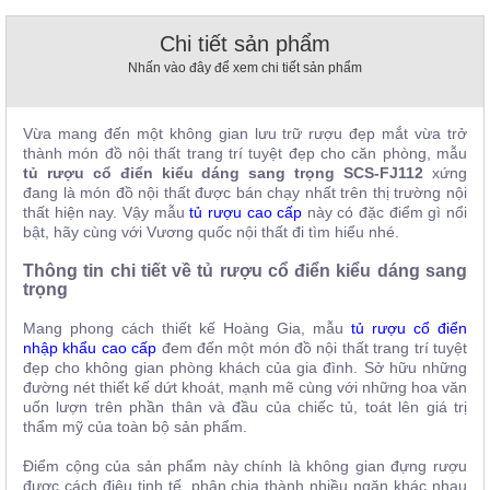
, đồ
trang
Chi tiết sản phẩm
trí
Nhấn vào đây để xem chi tiết sản phẩm
Nội
Thất
Vừa mang đến một không gian lưu trữ rượu đẹp mắt vừa trở
Nhà
thành món đồ nội thất trang trí tuyệt đẹp cho căn phòng, mẫu
Hàng
tủ rượu cổ điển kiểu dáng sang trọng
SCS-FJ112
xứng
Nội
đang là món đồ nội thất được bán chạy nhất trên thị trường nội
Thất
thất hiện nay. Vậy mẫu
tủ rượu cao cấp
này có đặc điểm gì nổi
Nhà
bật, hãy cùng với Vương quốc nội thất đi tìm hiểu nhé.
Hàng
Thông tin chi tiết về tủ rượu cổ điển kiểu dáng sang
trọng
Mang phong cách thiết kế Hoàng Gia, mẫu
tủ rượu cổ điển
nhập khẩu cao cấp
đem đến một món đồ nội thất trang trí tuyệt
đẹp cho không gian phòng khách của gia đình. Sở hữu những
đường nét thiết kế dứt khoát, mạnh mẽ cùng với những hoa văn
uốn lượn trên phần thân và đầu của chiếc tủ, toát lên giá trị
thẩm mỹ của toàn bộ sản phẩm.
Điểm cộng của sản phẩm này chính là không gian đựng rượu
được cách điệu tinh tế, phân chia thành nhiều ngăn khác nhau