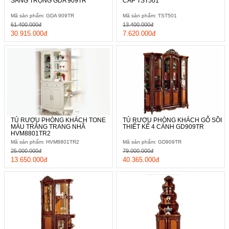
SANG TRỌNG GDA 909TR
CẤP TST501
Mã sản phẩm: GDA 909TR
Mã sản phẩm: TST501
61.400.000đ
13.400.000đ
30.915.000đ
7.620.000đ
TỦ RƯỢU PHÒNG KHÁCH TONE
TỦ RƯỢU PHÒNG KHÁCH GỖ SỒI
MÀU TRẮNG TRANG NHÃ
THIẾT KẾ 4 CÁNH GD909TR
HVM8801TR2
Mã sản phẩm: HVM8801TR2
Mã sản phẩm: GD909TR
25.000.000đ
79.000.000đ
13.650.000đ
40.365.000đ