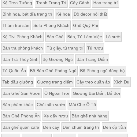
Kệ Treo Tường
Tranh Trang Trí
Cây Cảnh
Hoa trang trí
Bình hoa, bát đĩa trang trí
Kệ hoa
Đồ decor nội thất
Thảm trải sàn
Sofa Phòng Khách
Ghế Quý Phi
Kệ Tivi Phòng Khách
Bàn Ghế
Bàn, Tủ Làm Việc
Lò sưởi
Bàn trà phòng khách
Tủ giầy, tủ trang trí
Tủ rượu
Bàn Trà Thủy Sinh
Bộ Giường Ngủ
Bàn Trang Điểm
Tủ Quần Áo
Bộ Bàn Ghế Phòng Ngủ
Bộ Phòng ngủ đồng bộ
Tab đầu giường
Gương trang điểm
Cây treo quần áo
Xích Đu
Bàn Ghế Sân Vườn
Ô Ngoài Trời
Giường Bãi Biển, Bể Bơi
Sản phẩm khác
Chòi sân vườn
Mái Che Ô Tô
Bàn Ghế Phòng Ăn
Xe đẩy rượu
Bàn ghế nhà hàng
Bàn ghế quán cafe
Đèn cây
Đèn chùm trang trí
Đèn ốp trần