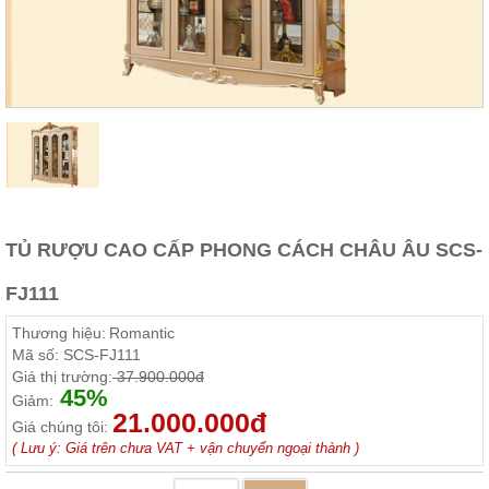
Thất
Phòng
Khách
Sofa,
tủ
rượu,
Bàn
trà...
Nội
Thất
Phòng
TỦ RƯỢU CAO CẤP PHONG CÁCH CHÂU ÂU SCS-
Ngủ
Giường
FJ111
ngủ, tủ
áo, bàn
Thương hiệu:
Romantic
trang
điểm
Mã số:
SCS-FJ111
Giá thị trường:
37.900.000đ
Nội
45%
Giảm:
21.000.000đ
Thất
Giá chúng tôi:
Phòng
( Lưu ý: Giá trên chưa VAT + vận chuyển ngoại thành )
Ăn
Bàn