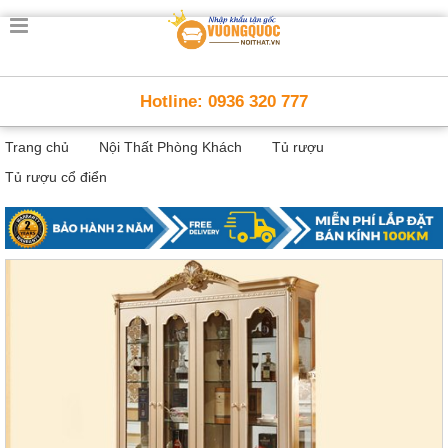
Trang
chủ
Nội
Hotline: 0936 320 777
Thất
Thông
Trang chủ
Nội Thất Phòng Khách
Tủ rượu
Minh
Nội
Tủ rượu cổ điển
thất
thông
minh
Nội
Thất
Trẻ
Em
Giường
tầng,
bàn
học, tủ
sách
Nội