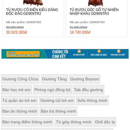
TỦ RƯỢU CỔ ĐIỂN KIỂU DÁNG
TỦ RƯỢU GÓC GỖ TỰ NHIÊN
ĐỘC ĐÁO GD909TR2
NHẬP KHẨU GD909TR3
Mã sản phẩm: GD909TR2
Mã sản phẩm: GD909TR3
60.000.000đ
31.000.000đ
30.915.000đ
16.740.000đ
Giường Công Chúa
Giường Tầng
Giường Boyson
Bàn học trẻ em
Phòng ngủ đồng bộ
Tab đầu giường
Tủ quần áo trẻ em
Giường cũi trẻ em
Sofa thông minh
Bàn ăn thông minh
Bàn trà thông minh
Bàn trang điểm thông minh
Tủ giày thông minh
Ghế độc lạ