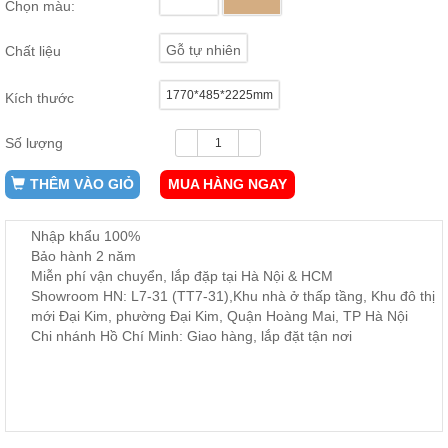
Chọn màu:
ăn,
ghế
ăn,
Gỗ tự nhiên
Chất liệu
kệ
bếp
1770*485*2225mm
Kích thước
Nội
Thất
Số lượng
Ban
Công,
THÊM VÀO GIỎ
MUA HÀNG NGAY
Vườn
Bàn
ghế
Nhập khẩu 100%
ban
Bảo hành 2 năm
công,
Miễn phí vận chuyển, lắp đặp tại Hà Nội & HCM
xích
đu,
Showroom HN: L7-31 (TT7-31),Khu nhà ở thấp tầng, Khu đô thị
ghế...
mới Đại Kim, phường Đại Kim, Quận Hoàng Mai, TP Hà Nội
Chi nhánh Hồ Chí Minh: Giao hàng, lắp đặt tận nơi
Phụ
Kiện
Trang
Trí
Cây
cảnh