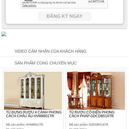
ĐĂNG KÝ NGAY
VIDEO CẢM NHẬN CỦA KHÁCH HÀNG
SẢN PHẨM CÙNG CHUYÊN MỤC
TỦ ĐỰNG RƯỢU 4 CÁNH PHONG
TỦ RƯỢU CỔ ĐIỂN PHONG
CÁCH CHÂU ÂU HVM8801TR
CÁCH PHÁP GDCDB516TR
Mã sản phẩm: HVM8801TR
Mã sản phẩm: GDCDB516TR