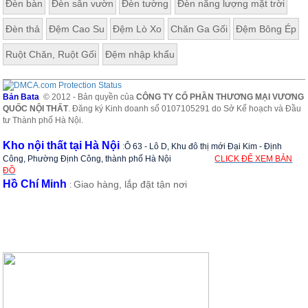
Đèn bàn
Đèn sân vườn
Đèn tường
Đèn năng lượng mặt trời
Đèn thả
Đệm Cao Su
Đệm Lò Xo
Chăn Ga Gối
Đệm Bông Ép
Ruột Chăn, Ruột Gối
Đệm nhập khẩu
Bản Bata
© 2012 - Bản quyền của
CÔNG TY CỔ PHẦN THƯƠNG MẠI VƯƠNG
QUỐC NỘI THẤT
. Đăng ký Kinh doanh số 0107105291 do Sở Kế hoạch và Đầu
tư Thành phố Hà Nội.
Kho nội thất tại Hà Nội
:
Ô 63 - Lô D, Khu đô thị mới Đại Kim - Định
Công, Phường Định Công, thành phố Hà Nội
CLICK ĐỂ XEM BẢN
ĐỒ
Hồ Chí Minh
Giao hàng, lắp đặt tận nơi
: