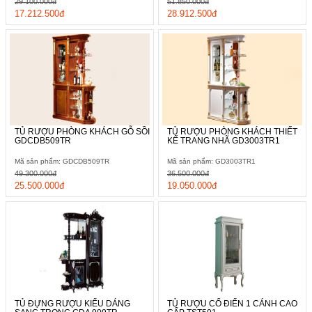
29.100.000đ
51.850.000đ
17.212.500đ
28.912.500đ
TỦ RƯỢU PHÒNG KHÁCH GỖ SỒI
TỦ RƯỢU PHÒNG KHÁCH THIẾT
GDCDB509TR
KẾ TRANG NHÃ GD3003TR1
Mã sản phẩm: GDCDB509TR
Mã sản phẩm: GD3003TR1
49.300.000đ
36.500.000đ
25.500.000đ
19.050.000đ
TỦ ĐỰNG RƯỢU KIỂU DÁNG
TỦ RƯỢU CỔ ĐIỂN 1 CÁNH CAO