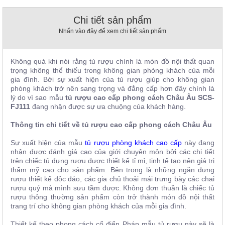
, đồ
trang
Chi tiết sản phẩm
trí
Nhấn vào đây để xem chi tiết sản phẩm
Nội
Thất
Không quá khi nói rằng tủ rượu chính là món đồ nội thất quan
Nhà
trọng không thể thiếu trong không gian phòng khách của mỗi
Hàng
gia đình. Bởi sự xuất hiện của tủ rượu giúp cho không gian
Nội
phòng khách trở nên sang trọng và đẳng cấp hơn đây chính là
Thất
lý do vì sao mẫu
tủ rượu cao cấp phong cách Châu Âu SCS-
Nhà
FJ111
đang nhận được sự ưa chuộng của khách hàng.
Hàng
Thông tin chi tiết về tủ rượu cao cấp phong cách Châu Âu
Sự xuất hiện của mẫu
tủ rượu phòng khách cao cấp
này đang
nhận được đánh giá cao của giới chuyên môn bởi các chi tiết
trên chiếc tủ đựng rượu được thiết kế tỉ mỉ, tinh tế tạo nên giá trị
thẩm mỹ cao cho sản phẩm. Bên trong là những ngăn đựng
rượu thiết kế độc đáo, các gia chủ thoải mái trưng bày các chai
rượu quý mà mình sưu tầm được. Không đơn thuần là chiếc tủ
rượu thông thường sản phẩm còn trở thành món đồ nội thất
trang trí cho không gian phòng khách của mỗi gia đình.
Thiết kế theo phong cách cổ điển Pháp mẫu tủ rượu này sẽ là