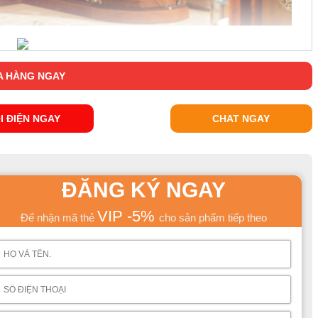
 HÀNG NGAY
I ĐIỆN NGAY
CHAT NGAY
ĐĂNG KÝ NGAY
VIP -5%
Để nhận mã thẻ
cho sản phẩm tiếp theo