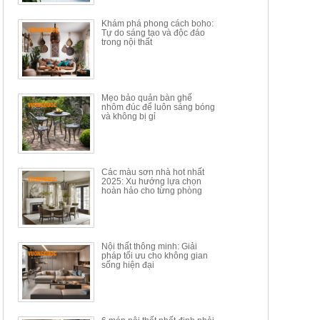
34.100.000đ
16.200.000đ
Khám phá phong cách boho:
Tự do sáng tạo và độc đáo
trong nội thất
Mẹo bảo quản bàn ghế
nhôm đúc để luôn sáng bóng
BÀN GHẾ TRANG ĐIỂM
BỘ BÀN ĂN ĐẢO MẶT ĐÁ
và không bị gỉ
THÔNG MINH HIỆN ĐẠI
PHIẾN AK3699
TÍCH HỢP SẠC...
Mã sp: HH.BTD08
Mã sp: GXD160.76
6.510.000đ
19.965.000đ
11.200.000đ
33.000.000đ
Các màu sơn nhà hot nhất
2025: Xu hướng lựa chọn
hoàn hảo cho từng phòng
Nội thất thông minh: Giải
pháp tối ưu cho không gian
sống hiện đại