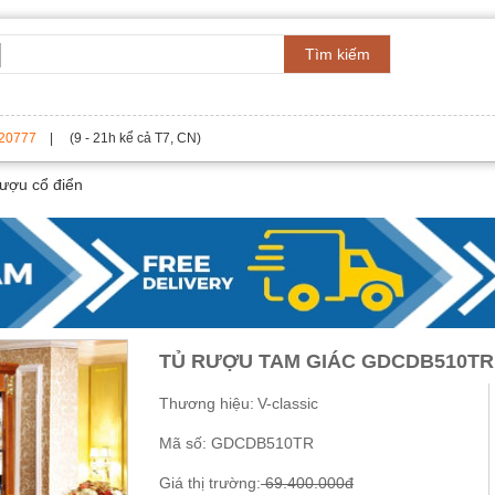
Tìm kiếm
20777
| (9 - 21h kể cả T7, CN)
rượu cổ điển
TỦ RƯỢU TAM GIÁC GDCDB510TR
Thương hiệu:
V-classic
Mã số:
GDCDB510TR
Giá thị trường:
69.400.000đ