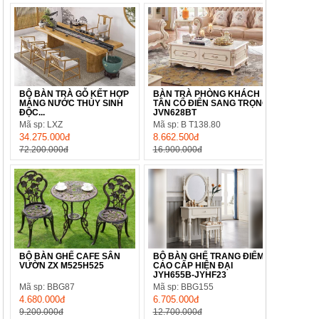
BỘ BÀN TRÀ GỖ KẾT HỢP
BÀN TRÀ PHÒNG KHÁCH
MÁNG NƯỚC THỦY SINH
TÂN CỔ ĐIỂN SANG TRỌNG
ĐỘC...
JVN628BT
Mã sp: LXZ
Mã sp: B T138.80
34.275.000đ
8.662.500đ
72.200.000đ
16.900.000đ
BỘ BÀN GHẾ CAFE SÂN
BỘ BÀN GHẾ TRANG ĐIỂM
VƯỜN ZX M525H525
CAO CẤP HIỆN ĐẠI
JYH655B-JYHF23
Mã sp: BBG87
Mã sp: BBG155
4.680.000đ
6.705.000đ
9.200.000đ
12.700.000đ