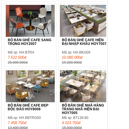
BỘ BÀN GHẾ CAFE SANG
BỘ BÀN GHẾ CAFE HIỆN
TRỌNG HOY2007
ĐẠI NHẬP KHẨU HOY7007
Mã sp: HH.BTRA
Mã sp: HH.BKG09
7.522.500đ
10.080.000đ
25.000.000đ
19.200.000đ
BỘ BÀN GHẾ CAFE ĐẸP
BỘ BÀN GHẾ NHÀ HÀNG
ĐỘC ĐÁO HOY8008
TRANG NHÃ HIỆN ĐẠI
HOY7005
Mã sp: HH.BBTRG00
Mã sp: BT138.80
7.458.750đ
4.023.750đ
13.400.000đ
15.000.000đ