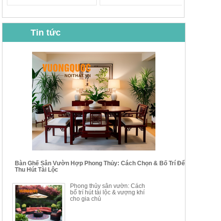
Tin tức
BỘ BÀN GHẾ CAFE NHẬP
BỘ BÀN TRÀ GỖ TỰ NHIÊN
KHẨU CAO CẤP HOY7006
PHONG CÁCH TRUNG HOA
KIỂU MỚI...
Mã sp: BT135
Mã sp: BT138.80
14.178.750đ
20.250.000đ
24.700.000đ
39.150.000đ
Bàn Ghế Sân Vườn Hợp Phong Thủy: Cách Chọn & Bố Trí Để
Thu Hút Tài Lộc
BỘ BÀN TRÀ GỖ PHONG
BỘ BÀN GHẾ CAFE KIỂU
Phong thủy sân vườn: Cách
CÁCH MỚI KẾT HỢP KHAY
DÁNG ĐƠN GIẢN HIỆN ĐẠI
bố trí hút tài lộc & vượng khí
NHÚNG TRÀ YDX
HOY8010
cho gia chủ
Mã sp: BT150.46
Mã sp: BBA90
17.617.500đ
9.217.500đ