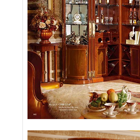
, đồ
trang
trí
Nội
Thất
Nhà
Hàng
Nội
Thất
Nhà
Hàng