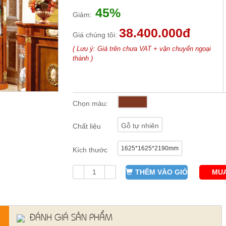
45%
Giảm:
38.400.000đ
Giá chúng tôi:
( Lưu ý: Giá trên chưa VAT + vận chuyển ngoại
thành )
Chọn màu:
Gỗ tự nhiên
Chất liệu
1625*1625*2190mm
Kích thước
THÊM VÀO GIỎ
MUA
ĐÁNH GIÁ SẢN PHẨM