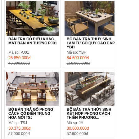
BÀN TRÀ GỖ ĐIÊU KHẮC
BỘ BÀN TRÀ THỦY SINH
MẶT BÀN ẤN TƯỢNG PJ01
LÀM TỪ GỖ QUÝ CAO CẤP
YBH
Mã sp: PJ01
Mã sp: YBH
26.850.000đ
84.600.000đ
48.300.000đ
150.900.000đ
BỘ BÀN TRÀ GỖ PHONG
BỘ BÀN TRÀ THỦY SINH
CÁCH CỔ ĐIỂN TRUNG
KẾT HỢP PHONG CÁCH
HOA MỚI TSJ
THIỀN PHƯƠNG...
Mã sp: TSJ
Mã sp: JH
30.375.000đ
30.600.000đ
57.000.000đ
57.900.000đ