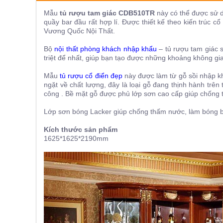
ăn,
Mẫu
tủ rượu tam giác CDB510TR
này có thể được sử
ghế
ăn,
quầy bar đầu rất hợp lí. Được thiết kế theo kiến trúc 
kệ
Vương Quốc Nội Thất.
bếp
Bộ
nội thất phòng khách
nhập khẩu
– tủ rượu tam giác s
Nội
triệt để nhất, giúp bạn tạo được những khoảng không gi
Thất
Mẫu
tủ rượu cổ điển đẹp
này được làm từ gỗ sồi nhập kh
Ban
ngặt về chất lượng, đây là loại gỗ đang thịnh hành trên
Công,
công . Bề mặt gỗ được phủ lớp sơn cao cấp giúp chống 
Vườn
Bàn
Lớp sơn bóng Lacker giúp chống thấm nước, làm bóng b
ghế
ban
Kích thước sản phẩm
công,
1625*1625*2190mm
xích
đu,
ghế...
Phụ
Kiện
Trang
Trí
Cây
cảnh