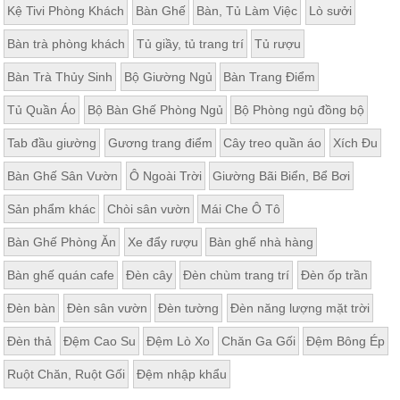
Kệ Tivi Phòng Khách
Bàn Ghế
Bàn, Tủ Làm Việc
Lò sưởi
Bàn trà phòng khách
Tủ giầy, tủ trang trí
Tủ rượu
Bàn Trà Thủy Sinh
Bộ Giường Ngủ
Bàn Trang Điểm
Tủ Quần Áo
Bộ Bàn Ghế Phòng Ngủ
Bộ Phòng ngủ đồng bộ
Tab đầu giường
Gương trang điểm
Cây treo quần áo
Xích Đu
Bàn Ghế Sân Vườn
Ô Ngoài Trời
Giường Bãi Biển, Bể Bơi
Sản phẩm khác
Chòi sân vườn
Mái Che Ô Tô
Bàn Ghế Phòng Ăn
Xe đẩy rượu
Bàn ghế nhà hàng
Bàn ghế quán cafe
Đèn cây
Đèn chùm trang trí
Đèn ốp trần
Đèn bàn
Đèn sân vườn
Đèn tường
Đèn năng lượng mặt trời
Đèn thả
Đệm Cao Su
Đệm Lò Xo
Chăn Ga Gối
Đệm Bông Ép
Ruột Chăn, Ruột Gối
Đệm nhập khẩu