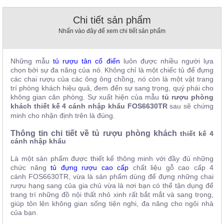
, đồ
trang
Chi tiết sản phẩm
trí
Nhấn vào đây để xem chi tiết sản phẩm
Nội
Thất
Những mẫu
tủ rượu t
ân cổ điển
luôn được nhiều người lựa
Nhà
chọn bởi sự đa năng của nó. Không chỉ là một chiếc tủ để đựng
Hàng
các chai rượu của các ông ông chồng, nó còn là một vật trang
Nội
trí phòng khách hiệu quả, đem đến sự sang trọng, quý phái cho
Thất
không gian căn phòng. Sự xuất hiện của mẫu
tủ rượu phòng
Nhà
khách thiết kế 4 cánh nhập khẩu FOS6630TR
sau sẽ chứng
Hàng
minh cho nhận định trên là đúng.
Thông tin chi tiết về tủ rượu phòng khách
thiết kế 4
cánh nhập khẩu
Là một sản phẩm được thiết kế thông minh với đầy đủ những
chức năng
tủ đựng rượu
cao cấp
chất liệu gỗ cao cấp 4
cánh
FOS6630TR,
vừa là sản phẩm dùng để đựng những chai
rượu hạng sang của gia chủ vừa là nơi bạn có thể tận dụng để
trang trí những đồ nội thất nhỏ xinh rất bắt mắt và sang trọng,
giúp tôn lên không gian sống tiện nghi, đa năng cho ngôi nhà
của bạn.