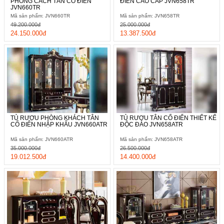
PHONG CÁCH TÂN CỔ ĐIỂN
ĐIỂN CAO CẤP JVN658TR
JVN660TR
Mã sản phẩm: JVN660TR
Mã sản phẩm: JVN658TR
49.200.000đ
25.000.000đ
24.150.000đ
13.387.500đ
TỦ RƯỢU PHÒNG KHÁCH TÂN
TỦ RƯỢU TÂN CỔ ĐIỂN THIẾT KẾ
CỔ ĐIỂN NHẬP KHẨU JVN660ATR
ĐỘC ĐÁO JVN658ATR
Mã sản phẩm: JVN660ATR
Mã sản phẩm: JVN658ATR
35.000.000đ
26.500.000đ
19.012.500đ
14.400.000đ