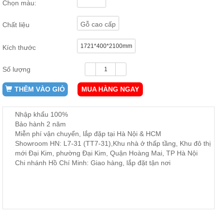
Chọn màu:
ăn,
ghế
ăn,
Gỗ cao cấp
Chất liệu
kệ
bếp
1721*400*2100mm
Kích thước
Nội
Thất
Số lượng
Ban
Công,
THÊM VÀO GIỎ
MUA HÀNG NGAY
Vườn
Bàn
ghế
Nhập khẩu 100%
ban
Bảo hành 2 năm
công,
Miễn phí vận chuyển, lắp đặp tại Hà Nội & HCM
xích
đu,
Showroom HN: L7-31 (TT7-31),Khu nhà ở thấp tầng, Khu đô thị
ghế...
mới Đại Kim, phường Đại Kim, Quận Hoàng Mai, TP Hà Nội
Chi nhánh Hồ Chí Minh: Giao hàng, lắp đặt tận nơi
Phụ
Kiện
Trang
Trí
Cây
cảnh