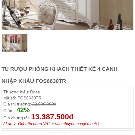
Thất
Phòng
Khách
Sofa,
tủ
rượu,
Bàn
trà...
Nội
Thất
Phòng
TỦ RƯỢU PHÒNG KHÁCH THIẾT KẾ 4 CÁNH
Ngủ
Giường
NHẬP KHẨU FOS6630TR
ngủ, tủ
áo, bàn
Thương hiệu:
Rose
trang
điểm
Mã số:
FOS6630TR
Giá thị trường:
22.900.000đ
Nội
42%
Giảm:
Thất
13.387.500đ
Giá chúng tôi:
Phòng
( Lưu ý: Giá trên chưa VAT + vận chuyển ngoại thành )
Ăn
Bàn