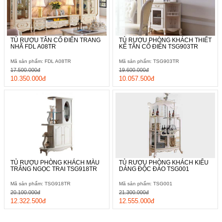
TỦ RƯỢU TÂN CỔ ĐIỂN TRANG
TỦ RƯỢU PHÒNG KHÁCH THIẾT
NHÃ FDL A08TR
KẾ TÂN CỔ ĐIỂN TSG903TR
Mã sản phẩm: FDL A08TR
Mã sản phẩm: TSG903TR
17.500.000đ
19.600.000đ
10.350.000đ
10.057.500đ
TỦ RƯỢU PHÒNG KHÁCH MÀU
TỦ RƯỢU PHÒNG KHÁCH KIỂU
TRẮNG NGỌC TRAI TSG918TR
DÁNG ĐỘC ĐÁO TSG001
Mã sản phẩm: TSG918TR
Mã sản phẩm: TSG001
20.100.000đ
21.300.000đ
12.322.500đ
12.555.000đ