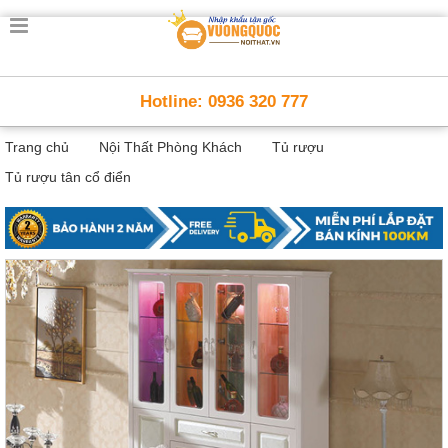
Trang
chủ
Nội
Hotline: 0936 320 777
Thất
Thông
Trang chủ
Nội Thất Phòng Khách
Tủ rượu
Minh
Nội
Tủ rượu tân cổ điển
thất
thông
minh
Nội
Thất
Trẻ
Em
Giường
tầng,
bàn
học, tủ
sách
Nội