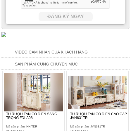
ĐĂNG KÝ NGAY
VIDEO CẢM NHẬN CỦA KHÁCH HÀNG
SẢN PHẨM CÙNG CHUYÊN MỤC
TỦ RƯỢU TÂN CỔ ĐIỂN SANG
TỦ RƯỢU TÂN CỔ ĐIỂN CAO CẤP
TRỌNG FDLA08
JVN631TR
Mã sản phẩm: HH.TDR
Mã sản phẩm: JVN631TR