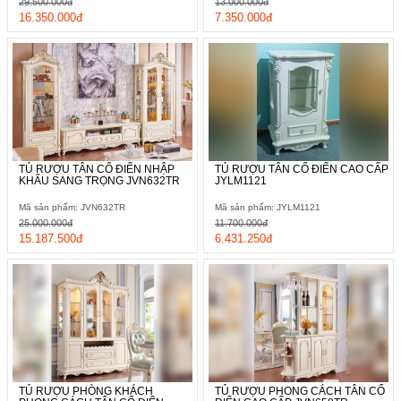
29.500.000đ
13.000.000đ
16.350.000đ
7.350.000đ
TỦ RƯỢU TÂN CỔ ĐIỂN NHẬP
TỦ RƯỢU TÂN CỔ ĐIỂN CAO CẤP
KHẨU SANG TRỌNG JVN632TR
JYLM1121
Mã sản phẩm: JVN632TR
Mã sản phẩm: JYLM1121
25.000.000đ
11.700.000đ
15.187.500đ
6.431.250đ
TỦ RƯỢU PHÒNG KHÁCH
TỦ RƯỢU PHONG CÁCH TÂN CỔ