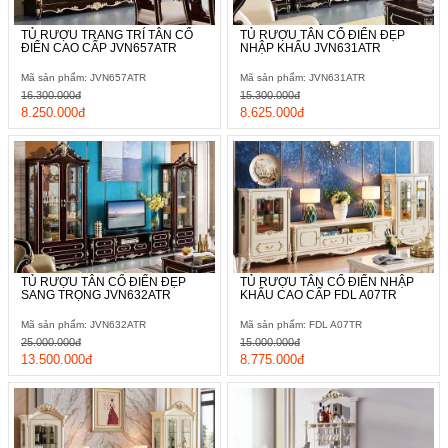
TỦ RƯỢU TRANG TRÍ TÂN CỔ
TỦ RƯỢU TÂN CỔ ĐIỂN ĐẸP
ĐIỂN CAO CẤP JVN657ATR
NHẬP KHẨU JVN631ATR
Mã sản phẩm: JVN657ATR
Mã sản phẩm: JVN631ATR
16.300.000đ
15.300.000đ
8.250.000đ
8.625.000đ
TỦ RƯỢU TÂN CỔ ĐIỂN ĐẸP
TỦ RƯỢU TÂN CỔ ĐIỂN NHẬP
SANG TRỌNG JVN632ATR
KHẨU CAO CẤP FDL A07TR
Mã sản phẩm: JVN632ATR
Mã sản phẩm: FDL A07TR
25.000.000đ
15.000.000đ
13.500.000đ
8.775.000đ