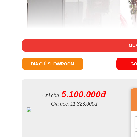
MUA
ĐỊA CHỈ SHOWROOM
GỌ
5.100.000đ
Chỉ còn:
Giá gốc:
11.323.000đ
Với màu trắng hiện đại, ở giữa các cánh tủ là hình c
chiếc
tủ quần áo nhập khẩu
này không hề đơn điệu mà
từng khối ô vuông giúp tô điểm thêm cho chiếc tủ, tạo 
còn là vật đựng đồ bình thường nữa mà đã trở thành món