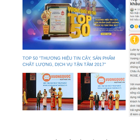
Mẫu tủ quần áo này được thiết kế với các kích thước đ
hợp với các diện tích không gian ngôi nhà và căn hộ 
chất liệu công nghiệp cao cấp bền đẹp, sơn Lacker 7
người sử dụng.
TOP 50 "THƯƠNG HIỆU TIN CẬY, SẢN PHẨM
CHẤT LƯỢNG, DỊCH VỤ TẬN TÂM 2017"