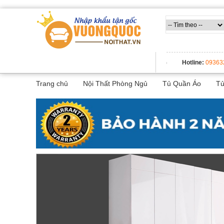
Trang
chủ
Nội
Thất
TẤT CẢ DANH MỤC
Hotline:
09363
Thông
Minh
Trang chủ
Nội Thất Phòng Ngủ
Tủ Quần Áo
Tủ
Nội
thất
thông
minh
Nội
Thất
Trẻ
Em
Giường
tầng,
bàn
học, tủ
sách
Nội