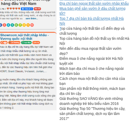
Địa chỉ bán ngoại thất sân vườn nhâp khẩu
Mua bàn ghế sân vườn ở đâu chất lượng
a dạng từ 2 cánh, 3 cánh, 4 cánh, 5 cánh cho đến 6 cánh, phù
tốt?
khác nhau, thoải mái cho bạn lựa chọn. Sản phẩm được làm từ
Top 7 địa chỉ bàn trà chất lượng nhất Hà
 lớp dày nên rất sáng bóng, chống trầy xước và an toàn cho
Nội
T
op cửa hàng nội thất tân cổ điển đẹp và
chất lượng
Top cửa hàng bán đồ nội thất uy tín nhất Hà
Nội
Nên đến đâu mua ngoại thất sân vườn
đẹp?
Điểm mua ô che nắng ngoài trời Hà Nội
tuyệt vời
Mách bạn địa chỉ mua ô che nắng ngoài
trời đảm bảo
Cách chọn mua nội thất cho căn nhà của
bạn
Sản phẩm nội thất thông mình, mách bạn
địa chỉ tin cậy
Giải thưởng SAO VÀNG tôn vinh những
doanh nghiệp trẻ tiêu biểu năm 2016
Giải thưởng Top 50 "Thương hiệu tin cậy,
sản phẩm chất lượng, dịch vụ tận tâm
2017"