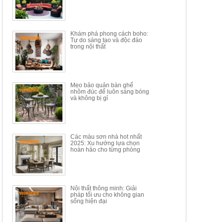
Mã sp: BT150.46
Mã sp: BBA90
17.617.500đ
9.217.500đ
34.100.000đ
16.200.000đ
Khám phá phong cách boho:
Tự do sáng tạo và độc đáo
trong nội thất
Mẹo bảo quản bàn ghế
nhôm đúc để luôn sáng bóng
BÀN GHẾ TRANG ĐIỂM
BỘ BÀN ĂN ĐẢO MẶT ĐÁ
và không bị gỉ
THÔNG MINH HIỆN ĐẠI
PHIẾN AK3699
TÍCH HỢP SẠC...
Mã sp: HH.BTD08
Mã sp: GXD160.76
6.510.000đ
19.965.000đ
11.200.000đ
33.000.000đ
Các màu sơn nhà hot nhất
2025: Xu hướng lựa chọn
hoàn hảo cho từng phòng
Nội thất thông minh: Giải
pháp tối ưu cho không gian
sống hiện đại