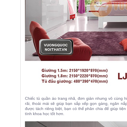
, đồ
trang
trí
Nội
Thất
Nhà
Hàng
Nội
Thất
Nhà
Hàng
Chiếc tủ quần áo trang nhã, đơn giản nhưng vô cùng hi
rãi, thoải mái sẽ giúp bạn sắp xếp gọn gàng, ngăn n
được tách riêng biệt, bạn có thể phân chia để giúp tiện
tính khoa học tốt hơn.