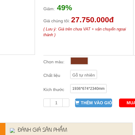
49%
Giảm:
27.750.000đ
Giá chúng tôi:
( Lưu ý: Giá trên chưa VAT + vận chuyển ngoại
thành )
Chọn màu:
Gỗ tự nhiên
Chất liệu
1936*674*2340mm
Kích thước
THÊM VÀO GIỎ
MUA
ĐÁNH GIÁ SẢN PHẨM