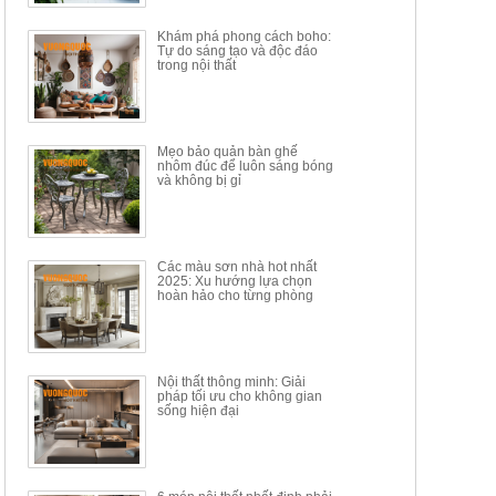
34.100.000đ
16.200.000đ
Khám phá phong cách boho:
Tự do sáng tạo và độc đáo
trong nội thất
Mẹo bảo quản bàn ghế
nhôm đúc để luôn sáng bóng
BÀN GHẾ TRANG ĐIỂM
BỘ BÀN ĂN ĐẢO MẶT ĐÁ
và không bị gỉ
THÔNG MINH HIỆN ĐẠI
PHIẾN AK3699
TÍCH HỢP SẠC...
Mã sp: HH.BTD08
Mã sp: GXD160.76
6.510.000đ
19.965.000đ
11.200.000đ
33.000.000đ
Các màu sơn nhà hot nhất
2025: Xu hướng lựa chọn
hoàn hảo cho từng phòng
Nội thất thông minh: Giải
pháp tối ưu cho không gian
sống hiện đại