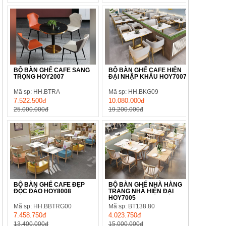
BỘ BÀN GHẾ CAFE SANG
BỘ BÀN GHẾ CAFE HIỆN
TRỌNG HOY2007
ĐẠI NHẬP KHẨU HOY7007
Mã sp: HH.BTRA
Mã sp: HH.BKG09
7.522.500đ
10.080.000đ
25.000.000đ
19.200.000đ
BỘ BÀN GHẾ CAFE ĐẸP
BỘ BÀN GHẾ NHÀ HÀNG
ĐỘC ĐÁO HOY8008
TRANG NHÃ HIỆN ĐẠI
HOY7005
Mã sp: HH.BBTRG00
Mã sp: BT138.80
7.458.750đ
4.023.750đ
13.400.000đ
15.000.000đ