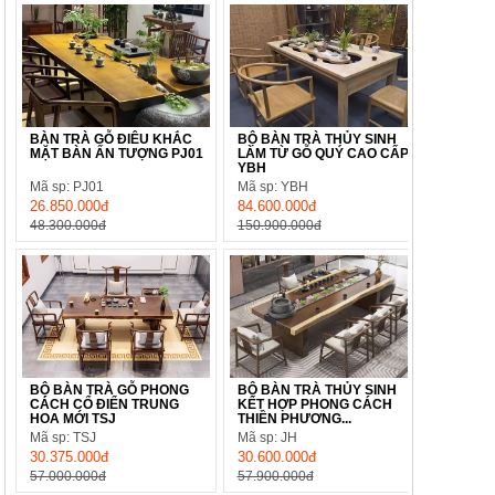
BÀN TRÀ GỖ ĐIÊU KHẮC
BỘ BÀN TRÀ THỦY SINH
MẶT BÀN ẤN TƯỢNG PJ01
LÀM TỪ GỖ QUÝ CAO CẤP
YBH
Mã sp: PJ01
Mã sp: YBH
26.850.000đ
84.600.000đ
48.300.000đ
150.900.000đ
BỘ BÀN TRÀ GỖ PHONG
BỘ BÀN TRÀ THỦY SINH
CÁCH CỔ ĐIỂN TRUNG
KẾT HỢP PHONG CÁCH
HOA MỚI TSJ
THIỀN PHƯƠNG...
Mã sp: TSJ
Mã sp: JH
30.375.000đ
30.600.000đ
57.000.000đ
57.900.000đ