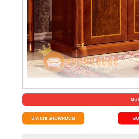
MUA
ĐỊA CHỈ SHOWROOM
GỌ