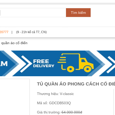
Tìm kiếm
20777
| (9 - 21h kể cả T7, CN)
 quần áo cổ điển
TỦ QUẦN ÁO PHONG CÁCH CỔ ĐI
Thương hiệu:
V-classic
Mã số:
GDCDB503Q
Giá thị trường:
54.000.000đ