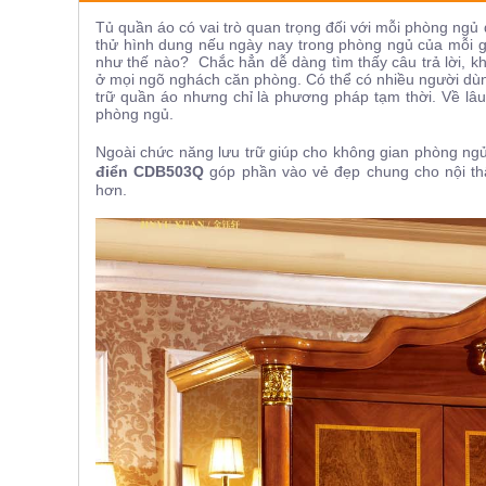
ăn,
Tủ quần áo có vai trò quan trọng đối với mỗi phòng ngủ 
ghế
thử hình dung nếu ngày nay trong phòng ngủ của mỗi gi
ăn,
như thế nào? Chắc hẳn dễ dàng tìm thấy câu trả lời, k
kệ
bếp
ở mọi ngõ nghách căn phòng. Có thể có nhiều người dù
trữ quần áo nhưng chỉ là phương pháp tạm thời. Về lâu 
phòng ngủ.
Nội
Thất
Ngoài chức năng lưu trữ giúp cho không gian phòng ng
Ban
điển CDB503Q
góp phần vào vẻ đẹp chung cho nội th
hơn.
Công,
Vườn
Bàn
ghế
ban
công,
xích
đu,
ghế...
Phụ
Kiện
Trang
Trí
Cây
cảnh