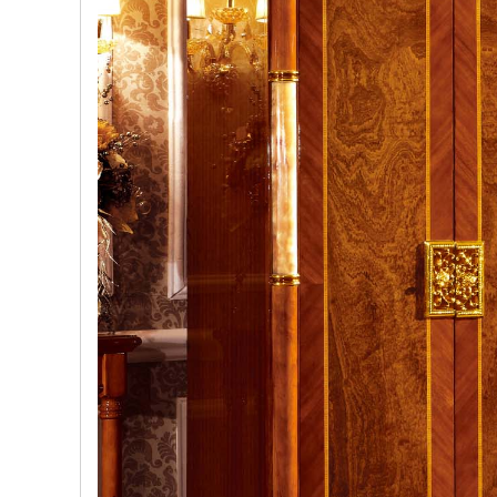
, đồ
trang
trí
Nội
Thất
Nhà
Hàng
Nội
Thất
Nhà
Hàng