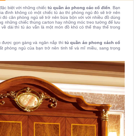
đặc biệt với những chiếc
tủ quần áo phong các cổ điển
. Bạn
a đình không có một chiếc tủ áo thì phòng ngủ đó sẽ trở nên
hi đó căn phòng ngủ sẽ trở nên bừa bộn với với nhiều đồ dùng
ng những chiếc thùng carton hay những móc treo tường để lưu
về dài thì tủ áo vẫn là một món đồ khó có thể thay thế trong
ủ được gọn gàng và ngăn nắp thì
tủ quần áo phong cách cổ
ất phòng ngủ của bạn
trở nên tinh tế và mĩ miều, sang trọng