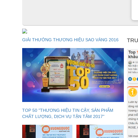
GIẢI THƯỞNG THƯƠNG HIỆU SAO VÀNG 2016
TRU
TOP 50 "THƯƠNG HIỆU TIN CẬY, SẢN PHẨM
CHẤT LƯỢNG, DỊCH VỤ TẬN TÂM 2017"