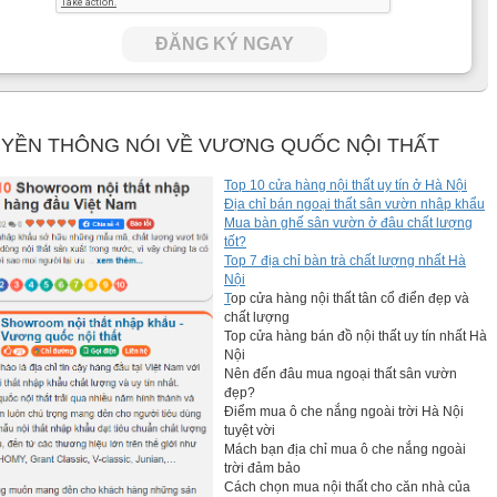
ĐĂNG KÝ NGAY
YỀN THÔNG NÓI VỀ VƯƠNG QUỐC NỘI THẤT
Top 10 cửa hàng nội thất uy tín ở Hà Nội
Địa chỉ bán ngoại thất sân vườn nhâp khẩu
Mua bàn ghế sân vườn ở đâu chất lượng
tốt?
Top 7 địa chỉ bàn trà chất lượng nhất Hà
Nội
T
op cửa hàng nội thất tân cổ điển đẹp và
chất lượng
Top cửa hàng bán đồ nội thất uy tín nhất Hà
Nội
Nên đến đâu mua ngoại thất sân vườn
đẹp?
Điểm mua ô che nắng ngoài trời Hà Nội
tuyệt vời
Mách bạn địa chỉ mua ô che nắng ngoài
trời đảm bảo
Cách chọn mua nội thất cho căn nhà của