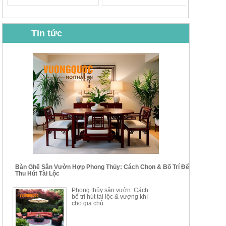
Tin tức
BỘ BÀN GHẾ CAFE NHẬP
BỘ BÀN TRÀ GỖ TỰ NHIÊN
KHẨU CAO CẤP HOY7006
PHONG CÁCH TRUNG HOA
KIỂU MỚI...
Mã sp: BT135
Mã sp: BT138.80
14.178.750đ
20.250.000đ
24.700.000đ
39.150.000đ
Bàn Ghế Sân Vườn Hợp Phong Thủy: Cách Chọn & Bố Trí Để
Thu Hút Tài Lộc
BỘ BÀN TRÀ GỖ PHONG
BỘ BÀN GHẾ CAFE KIỂU
Phong thủy sân vườn: Cách
CÁCH MỚI KẾT HỢP KHAY
DÁNG ĐƠN GIẢN HIỆN ĐẠI
bố trí hút tài lộc & vượng khí
NHÚNG TRÀ YDX
HOY8010
cho gia chủ
Mã sp: BT150.46
Mã sp: BBA90
17.617.500đ
9.217.500đ