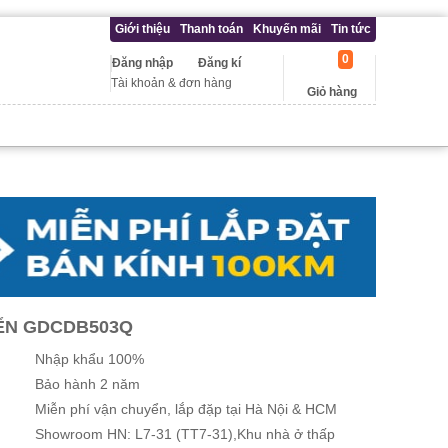
Giới thiệu
Thanh toán
Khuyến mãi
Tin tức
0
Đăng nhập
Đăng kí
Tài khoản & đơn hàng
Giỏ hàng
ỂN GDCDB503Q
Nhập khẩu 100%
Bảo hành 2 năm
Miễn phí vận chuyển, lắp đặp tại Hà Nội & HCM
Showroom HN: L7-31 (TT7-31),Khu nhà ở thấp