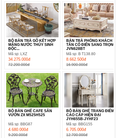
BỘ BÀN TRÀ GỖ KẾT HỢP
BÀN TRÀ PHÒNG KHÁCH
MÁNG NƯỚC THỦY SINH
TÂN CỔ ĐIỂN SANG TRỌNG
ĐỘC...
JVN628BT
Mã sp: LXZ
Mã sp: B T138.80
34.275.000đ
8.662.500đ
72.200.000đ
16.900.000đ
BỘ BÀN GHẾ CAFE SÂN
BỘ BÀN GHẾ TRANG ĐIỂM
VƯỜN ZX M525H525
CAO CẤP HIỆN ĐẠI
JYH655B-JYHF23
Mã sp: BBG87
Mã sp: BBG155
4.680.000đ
6.705.000đ
9.200.000đ
12.700.000đ