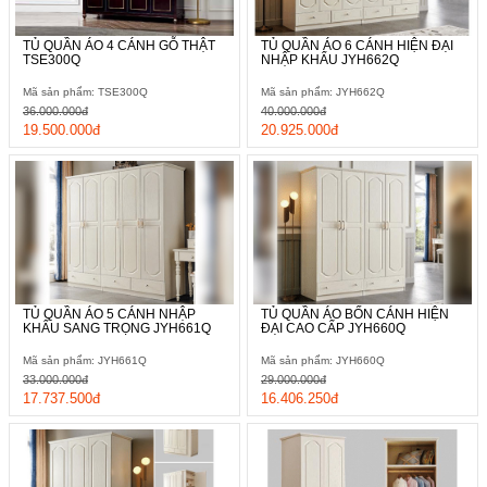
TỦ QUẦN ÁO 4 CÁNH GỖ THẬT
TỦ QUẦN ÁO 6 CÁNH HIỆN ĐẠI
TSE300Q
NHẬP KHẨU JYH662Q
Mã sản phẩm: TSE300Q
Mã sản phẩm: JYH662Q
36.000.000đ
40.000.000đ
19.500.000đ
20.925.000đ
TỦ QUẦN ÁO 5 CÁNH NHẬP
TỦ QUẦN ÁO BỐN CÁNH HIỆN
KHẨU SANG TRỌNG JYH661Q
ĐẠI CAO CẤP JYH660Q
Mã sản phẩm: JYH661Q
Mã sản phẩm: JYH660Q
33.000.000đ
29.000.000đ
17.737.500đ
16.406.250đ