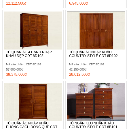
12.112.500đ
6.945.000đ
TỦ QUÀN ÁO 4 CÁNH NHẬP
TỦ QUẦN ÁO NHẬP KHẨU
KHẨU ĐẸP CDT 8D103
COUNTRY STYLE CDT 8D102
Mã sản phẩm: CDT 8D103
Mã sản phẩm: CDT 8D102
57.800.000đ
42.150.000đ
39.375.000đ
28.012.500đ
TỦ QUẦN ÁO NHẬP KHẨU
TỦ NGĂN KÉO NHẬP KHẨU
PHONG CÁCH ĐỒNG QUÊ CDT
COUNTRY STYLE CDT 8B101