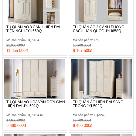
TỦ QUẦN ÁO 3 CÁNH HIỆN ĐẠI
TỦ QUẦN ÁO 2 CÁNH PHONG
TIỆN NGHI JYH659Q
CÁCH HÀN QUỐC JYH658Q
Mã sản phẩm: TQA184
Mã sản phẩm: T59
21.000.000đ
16.200.000đ
11.355.000đ
8.167.500đ
TỦ QUẦN ÁO HOA VĂN ĐƠN GIẢN
TỦ QUẦN ÁO HIỆN ĐẠI SANG
HIỆN ĐẠI JYL501Q
TRỌNG JYL502Q
Mã sản phẩm: TQA194.61
Mã sản phẩm: TQA243
17.600.000đ
17.700.000đ
9.480.000đ
9.480.000đ