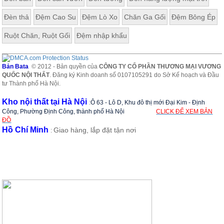
Đèn thả
Đệm Cao Su
Đệm Lò Xo
Chăn Ga Gối
Đệm Bông Ép
Ruột Chăn, Ruột Gối
Đệm nhập khẩu
Bản Bata
© 2012 - Bản quyền của
CÔNG TY CỔ PHẦN THƯƠNG MẠI VƯƠNG
QUỐC NỘI THẤT
. Đăng ký Kinh doanh số 0107105291 do Sở Kế hoạch và Đầu
tư Thành phố Hà Nội.
Kho nội thất tại Hà Nội
:
Ô 63 - Lô D, Khu đô thị mới Đại Kim - Định
Công, Phường Định Công, thành phố Hà Nội
CLICK ĐỂ XEM BẢN
ĐỒ
Hồ Chí Minh
Giao hàng, lắp đặt tận nơi
: