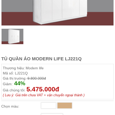
Thất
Phòng
Khách
Sofa,
tủ
rượu,
Bàn
trà...
Nội
Thất
Phòng
TỦ QUẦN ÁO MODERN LIFE LJ221Q
Ngủ
Giường
Thương hiệu:
Modem life
ngủ, tủ
Mã số:
LJ221Q
áo, bàn
Giá thị trường:
9.800.000đ
trang
44%
điểm
Giảm:
5.475.000đ
Giá chúng tôi:
Nội
( Lưu ý: Giá trên chưa VAT + vận chuyển ngoại thành )
Thất
Phòng
Chọn màu:
Ăn
Bàn