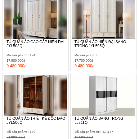
TỦ QUẦN ÁO CAO CẤP HIỆN ĐẠI
TỦ QUẦN ÁO HIỆN ĐẠI SANG
JYL503Q
TRỌNG JYL505Q
Mã sản phẩm: T124
Mã sản phẩm: T55
17.900.000đ
17.700.000đ
9.480.000đ
9.480.000đ
TỦ QUẦN ÁO THIẾT KẾ ĐỘC ĐÁO
TỦ QUẦN ÁO SANG TRỌNG
JYL506Q
LJ211Q
Mã sản phẩm: T180
Mã sản phẩm: HH.TQA187
21.800.000đ
13.500.000đ