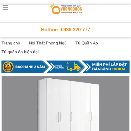
Trang
chủ
Nội
Hotline: 0936 320 777
Thất
Thông
Trang chủ
Nội Thất Phòng Ngủ
Tủ Quần Áo
Minh
Nội
Tủ quần áo hiện đại
thất
thông
minh
Nội
Thất
Trẻ
Em
Giường
tầng,
bàn
học, tủ
sách
Nội