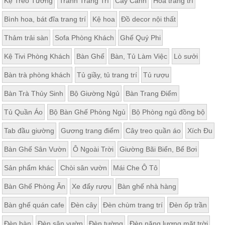
Kệ Treo Tường
Tranh Trang Trí
Cây Cảnh
Hoa trang trí
Bình hoa, bát đĩa trang trí
Kệ hoa
Đồ decor nội thất
Thảm trải sàn
Sofa Phòng Khách
Ghế Quý Phi
Kệ Tivi Phòng Khách
Bàn Ghế
Bàn, Tủ Làm Việc
Lò sưởi
Bàn trà phòng khách
Tủ giầy, tủ trang trí
Tủ rượu
Bàn Trà Thủy Sinh
Bộ Giường Ngủ
Bàn Trang Điểm
Tủ Quần Áo
Bộ Bàn Ghế Phòng Ngủ
Bộ Phòng ngủ đồng bộ
Tab đầu giường
Gương trang điểm
Cây treo quần áo
Xích Đu
Bàn Ghế Sân Vườn
Ô Ngoài Trời
Giường Bãi Biển, Bể Bơi
Sản phẩm khác
Chòi sân vườn
Mái Che Ô Tô
Bàn Ghế Phòng Ăn
Xe đẩy rượu
Bàn ghế nhà hàng
Bàn ghế quán cafe
Đèn cây
Đèn chùm trang trí
Đèn ốp trần
Đèn bàn
Đèn sân vườn
Đèn tường
Đèn năng lượng mặt trời