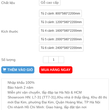
Gỗ cao cấp
Chất liệu
ăn,
ghế
ăn,
Tủ 2 cánh: 800*580*2200mm
kệ
bếp
Tủ 3 cánh: 1200*580*2200mm
Nội
Tủ 4 cánh: 1600*580*2200mm
Kích thước
Thất
Ban
Tủ 5 cánh: 2000*580*2200mm
Công,
Tủ 6 cánh: 2400*580*2200mm
Vườn
Bàn
ghế
Số lượng
ban
công,
xích
THÊM VÀO GIỎ
MUA HÀNG NGAY
đu,
ghế...
Nhập khẩu 100%
Phụ
Bảo hành 2 năm
Kiện
Miễn phí vận chuyển, lắp đặp tại Hà Nội & HCM
Trang
Showroom HN: L7-31 (TT7-31),Khu nhà ở thấp tầng, Khu đô thị
Trí
mới Đại Kim, phường Đại Kim, Quận Hoàng Mai, TP Hà Nội
Cây
Chi nhánh Hồ Chí Minh: Giao hàng, lắp đặt tận nơi
cảnh