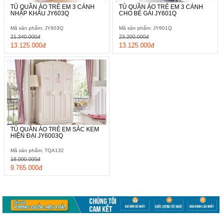
TỦ QUẦN ÁO TRẺ EM 3 CÁNH
TỦ QUẦN ÁO TRẺ EM 3 CÁNH
NHẬP KHẨU JY603Q
CHO BÉ GÁI JY601Q
Mã sản phẩm: JY603Q
Mã sản phẩm: JY601Q
21.340.000đ
23.200.000đ
13.125.000đ
13.125.000đ
TỦ QUẦN ÁO TRẺ EM SẮC KEM
HIỆN ĐẠI JY6003Q
Mã sản phẩm: TQA132
18.000.000đ
9.765.000đ