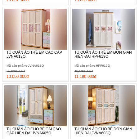
TỦ QUẦN ÁO TRẺ EM CAO CẤP
TỦ QUẦN ÁO TRẺ EM ĐƠN GIẢN
JVNA613Q
HIỆN ĐẠI HPF619Q
Mã sản phẩm: JVNA613Q
Mã sản phẩm: HPF619Q
26.000.000đ
19.500.000đ
13.050.000đ
11.190.000đ
TỦ QUẦN ÁO CHO BÉ GÁI CAO
TỦ QUẦN ÁO CHO BÉ ĐƠN GIẢN
CẤP HIỆN ĐẠI JVNA605Q
HIỆN ĐẠI JVNA608Q