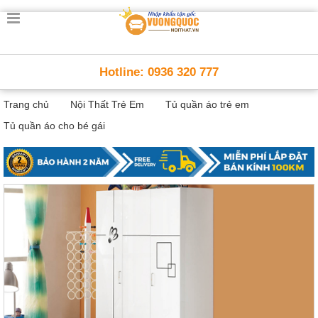
Trang
chủ
Nội
Hotline: 0936 320 777
Thất
Thông
Trang chủ
Nội Thất Trẻ Em
Tủ quần áo trẻ em
Minh
Nội
Tủ quần áo cho bé gái
thất
thông
minh
Nội
Thất
Trẻ
Em
Giường
tầng,
bàn
học, tủ
sách
Nội