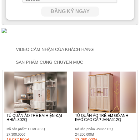
ĐĂNG KÝ NGAY
VIDEO CẢM NHẬN CỦA KHÁCH HÀNG
SẢN PHẨM CÙNG CHUYÊN MỤC
TỦ QUẦN ÁO TRẺ EM HIỆN ĐẠI
TỦ QUẦN ÁO TRẺ EM GỖ ANH
HHML302Q
ĐÀO CAO CẤP JVNA612Q
Mã sản phẩm: HHML302Q
Mã sản phẩm: JVNA612Q
27.300.000đ
24.200.000đ
15.037.500đ
13.050.000đ