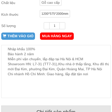
Gỗ cao cấp
Chất liệu
ăn,
ghế
ăn,
1200*575*2000mm
kệ
Kích thước
bếp
Số lượng
Nội
Thất
THÊM VÀO GIỎ
MUA HÀNG NGAY
Ban
Công,
Nhập khẩu 100%
Vườn
Bảo hành 2 năm
Bàn
ghế
Miễn phí vận chuyển, lắp đặp tại Hà Nội & HCM
ban
Showroom HN: L7-31 (TT7-31),Khu nhà ở thấp tầng, Khu đô thị
công,
mới Đại Kim, phường Đại Kim, Quận Hoàng Mai, TP Hà Nội
xích
đu,
Chi nhánh Hồ Chí Minh: Giao hàng, lắp đặt tận nơi
ghế...
Phụ
Kiện
Trang
Trí
Cây
cảnh