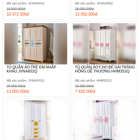
Mã sản phẩm: JVNA605Q
Mã sản phẩm: JVNA608Q
19.500.000đ
25.000.000đ
10.972.500đ
13.050.000đ
TỦ QUẦN ÁO TRẺ EM NHẬP
TỦ QUẦN ÁO CHO BÉ GÁI TRẮNG
KHẨU JVNA602Q
HỒNG DỄ THƯƠNG HHM352Q
Mã sản phẩm: JVNA602Q
Mã sản phẩm: HHM352Q
25.000.000đ
15.000.000đ
13.050.000đ
7.425.000đ