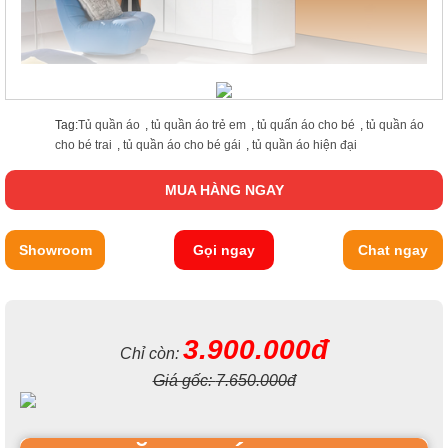
Tag:
Tủ quần áo
,
tủ quần áo trẻ em
,
tủ quấn áo cho bé
,
tủ quần áo
cho bé trai
,
tủ quần áo cho bé gái
,
tủ quần áo hiện đại
MUA HÀNG NGAY
Showroom
Gọi ngay
Chat ngay
3.900.000đ
Chỉ còn:
Giá gốc:
7.650.000đ