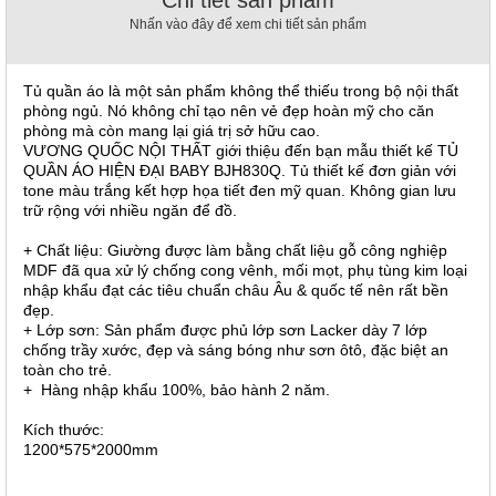
Chi tiết sản phẩm
, đồ
Nhấn vào đây để xem chi tiết sản phẩm
trang
trí
Nội
Tủ quần áo là một sản phẩm không thể thiếu trong bộ nội thất
phòng ngủ. Nó không chỉ tạo nên vẻ đẹp hoàn mỹ cho căn
Thất
phòng mà còn mang lại giá trị sở hữu cao.
Nhà
VƯƠNG QUỐC NỘI THẤT giới thiệu đến bạn mẫu thiết kế TỦ
Hàng
QUẦN ÁO HIỆN ĐẠI BABY BJH830Q. Tủ thiết kế đơn giản với
Nội
tone màu trắng kết hợp họa tiết đen mỹ quan. Không gian lưu
Thất
trữ rộng với nhiều ngăn để đồ.
Nhà
Hàng
+ Chất liệu: Giường được làm bằng chất liệu gỗ công nghiệp
MDF đã qua xử lý chống cong vênh, mối mọt, phụ tùng kim loại
nhập khẩu đạt các tiêu chuẩn châu Âu & quốc tế nên rất bền
đẹp.
+ Lớp sơn: Sản phẩm được phủ lớp sơn Lacker dày 7 lớp
chống trầy xước, đẹp và sáng bóng như sơn ôtô, đặc biệt an
toàn cho trẻ.
+ Hàng nhập khẩu 100%, bảo hành 2 năm.
Kích thước:
1200*575*2000mm