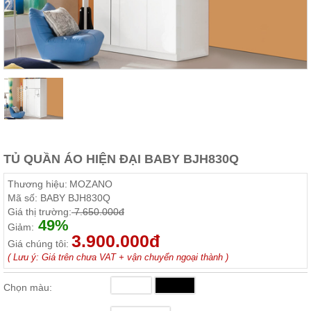
Thất
Phòng
Khách
Sofa,
tủ
rượu,
Bàn
trà...
Nội
Thất
Phòng
TỦ QUẦN ÁO HIỆN ĐẠI BABY BJH830Q
Ngủ
Giường
Thương hiệu:
MOZANO
ngủ, tủ
Mã số:
BABY BJH830Q
áo, bàn
Giá thị trường:
7.650.000đ
trang
49%
điểm
Giảm:
3.900.000đ
Giá chúng tôi:
Nội
( Lưu ý: Giá trên chưa VAT + vận chuyển ngoại thành )
Thất
Phòng
Chọn màu:
Ăn
Bàn