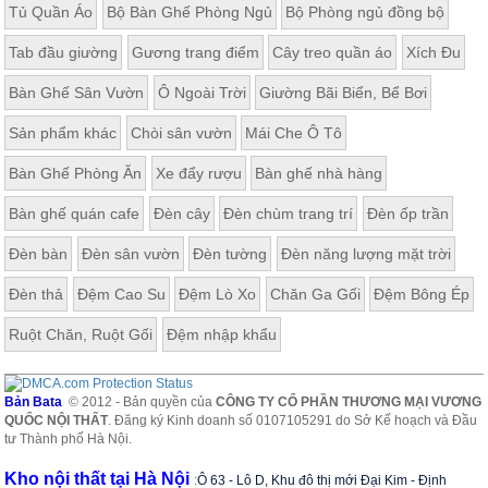
Tủ Quần Áo
Bộ Bàn Ghế Phòng Ngủ
Bộ Phòng ngủ đồng bộ
Tab đầu giường
Gương trang điểm
Cây treo quần áo
Xích Đu
Bàn Ghế Sân Vườn
Ô Ngoài Trời
Giường Bãi Biển, Bể Bơi
Sản phẩm khác
Chòi sân vườn
Mái Che Ô Tô
Bàn Ghế Phòng Ăn
Xe đẩy rượu
Bàn ghế nhà hàng
Bàn ghế quán cafe
Đèn cây
Đèn chùm trang trí
Đèn ốp trần
Đèn bàn
Đèn sân vườn
Đèn tường
Đèn năng lượng mặt trời
Đèn thả
Đệm Cao Su
Đệm Lò Xo
Chăn Ga Gối
Đệm Bông Ép
Ruột Chăn, Ruột Gối
Đệm nhập khẩu
Bản Bata
© 2012 - Bản quyền của
CÔNG TY CỔ PHẦN THƯƠNG MẠI VƯƠNG
QUỐC NỘI THẤT
. Đăng ký Kinh doanh số 0107105291 do Sở Kế hoạch và Đầu
tư Thành phố Hà Nội.
Kho nội thất tại Hà Nội
:
Ô 63 - Lô D, Khu đô thị mới Đại Kim - Định