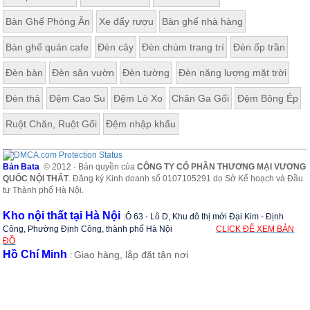
Bàn Ghế Phòng Ăn
Xe đẩy rượu
Bàn ghế nhà hàng
Bàn ghế quán cafe
Đèn cây
Đèn chùm trang trí
Đèn ốp trần
Đèn bàn
Đèn sân vườn
Đèn tường
Đèn năng lượng mặt trời
Đèn thả
Đệm Cao Su
Đệm Lò Xo
Chăn Ga Gối
Đệm Bông Ép
Ruột Chăn, Ruột Gối
Đệm nhập khẩu
Bản Bata
© 2012 - Bản quyền của
CÔNG TY CỔ PHẦN THƯƠNG MẠI VƯƠNG
QUỐC NỘI THẤT
. Đăng ký Kinh doanh số 0107105291 do Sở Kế hoạch và Đầu
tư Thành phố Hà Nội.
Kho nội thất tại Hà Nội
:
Ô 63 - Lô D, Khu đô thị mới Đại Kim - Định
Công, Phường Định Công, thành phố Hà Nội
CLICK ĐỂ XEM BẢN
ĐỒ
Hồ Chí Minh
Giao hàng, lắp đặt tận nơi
: