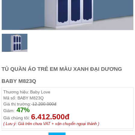
Thất
Phòng
Khách
Sofa,
tủ
rượu,
Bàn
trà...
Nội
Thất
Phòng
TỦ QUẦN ÁO TRẺ EM MÀU XANH ĐẠI DƯƠNG
Ngủ
Giường
BABY M823Q
ngủ, tủ
áo, bàn
Thương hiệu:
Baby Love
trang
điểm
Mã số:
BABY M823Q
Giá thị trường:
12.200.000đ
Nội
47%
Giảm:
Thất
6.412.500đ
Giá chúng tôi:
Phòng
( Lưu ý: Giá trên chưa VAT + vận chuyển ngoại thành )
Ăn
Bàn