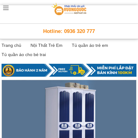
Trang
chủ
Nội
Hotline: 0936 320 777
Thất
Thông
Trang chủ
Nội Thất Trẻ Em
Tủ quần áo trẻ em
Minh
Nội
Tủ quần áo cho bé trai
thất
thông
minh
Nội
Thất
Trẻ
Em
Giường
tầng,
bàn
học, tủ
sách
Nội