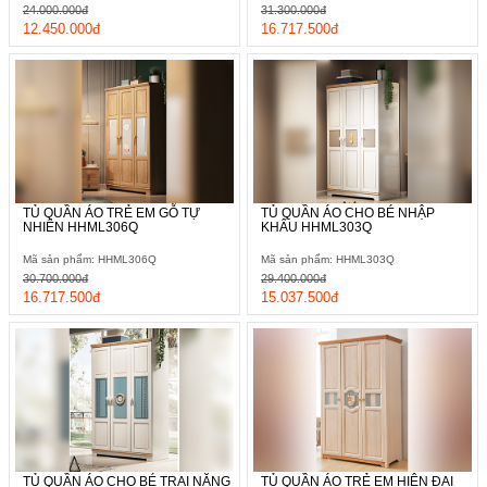
24.000.000đ
31.300.000đ
12.450.000đ
16.717.500đ
TỦ QUẦN ÁO TRẺ EM GỖ TỰ
TỦ QUẦN ÁO CHO BÉ NHẬP
NHIÊN HHML306Q
KHẨU HHML303Q
Mã sản phẩm: HHML306Q
Mã sản phẩm: HHML303Q
30.700.000đ
29.400.000đ
16.717.500đ
15.037.500đ
TỦ QUẦN ÁO CHO BÉ TRAI NĂNG
TỦ QUẦN ÁO TRẺ EM HIỆN ĐẠI