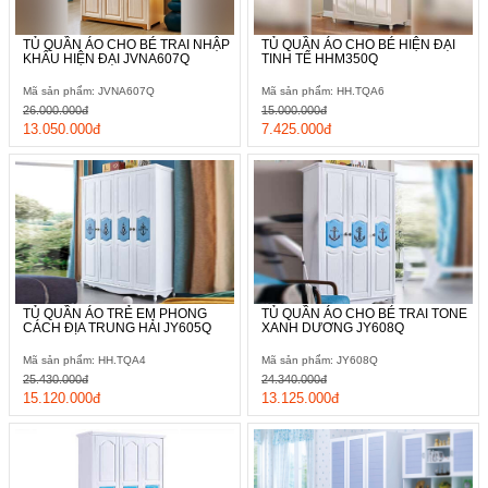
TỦ QUẦN ÁO CHO BÉ TRAI NHẬP
TỦ QUẦN ÁO CHO BÉ HIỆN ĐẠI
KHẨU HIỆN ĐẠI JVNA607Q
TINH TẾ HHM350Q
Mã sản phẩm: JVNA607Q
Mã sản phẩm: HH.TQA6
26.000.000đ
15.000.000đ
13.050.000đ
7.425.000đ
TỦ QUẦN ÁO TRẺ EM PHONG
TỦ QUẦN ÁO CHO BÉ TRAI TONE
CÁCH ĐỊA TRUNG HẢI JY605Q
XANH DƯƠNG JY608Q
Mã sản phẩm: HH.TQA4
Mã sản phẩm: JY608Q
25.430.000đ
24.340.000đ
15.120.000đ
13.125.000đ