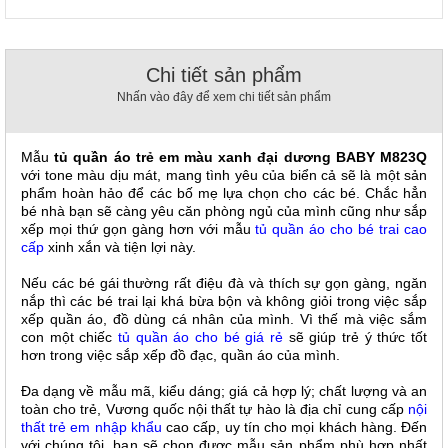
, đồ
trang
trí
Chi tiết sản phẩm
Nội
Nhấn vào đây để xem chi tiết sản phẩm
Thất
Nhà
Hàng
Mẫu
tủ quần áo trẻ em màu xanh đại dương BABY M823Q
Nội
với tone màu dịu mát, mang tình yêu của biển cả sẽ là một sản
Thất
phẩm hoàn hảo để các bố mẹ lựa chọn cho các bé. Chắc hẳn
Nhà
bé nhà bạn sẽ càng yêu căn phòng ngủ của mình cũng như sắp
Hàng
xếp mọi thứ gọn gàng hơn với mẫu
tủ quần áo cho bé trai cao
cấp
xinh xắn và tiện lợi này.
Nếu các bé gái thường rất điệu đà và thích sự gọn gàng, ngăn
nắp thì các bé trai lại khá bừa bộn và không giỏi trong việc sắp
xếp quần áo, đồ dùng cá nhân của mình. Vì thế mà việc sắm
con một chiếc
tủ quần áo cho bé giá rẻ
sẽ giúp trẻ ý thức tốt
hơn trong việc sắp xếp đồ đạc, quần áo của mình.
Đa dạng về mẫu mã, kiểu dáng; giá cả hợp lý; chất lượng và an
toàn cho trẻ, Vương quốc nội thất tự hào là địa chỉ cung cấp
nội
thất trẻ em nhập khẩu
cao cấp, uy tín cho mọi khách hàng. Đến
với chúng tôi, bạn sẽ chọn được mẫu sản phẩm phù hợp nhất