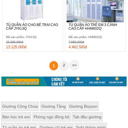
TỦ QUẦN ÁO CHO BÉ TRAI CAO
TỦ QUẦN ÁO TRẺ EM 3 CÁNH
CẤP JY613Q
CAO CẤP HHM602Q
Mã sản phẩm: JY613Q
Mã sản phẩm: HHM602Q
23.300.000đ
7.550.000đ
13.125.000đ
4.462.500đ
2
>>
1
Giường Công Chúa
Giường Tầng
Giường Boyson
Bàn học trẻ em
Phòng ngủ đồng bộ
Tab đầu giường
Tủ quần áo trẻ em
Giường cũi trẻ em
Sofa thông minh