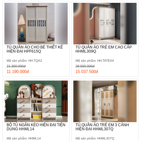
TỦ QUẦN ÁO CHO BÉ THIẾT KẾ
TỦ QUẦN ÁO TRẺ EM CAO CẤP
HIỆN ĐẠI HPF615Q
HHML309Q
Mã sản phẩm: HH.TQA2
Mã sản phẩm: HH.TATE04
21.300.000đ
28.500.000đ
11.190.000đ
15.037.500đ
BỘ TỦ NGĂN KÉO HIỆN ĐẠI TIỆN
TỦ QUẦN ÁO TRẺ EM 3 CÁNH
DỤNG HHML14
HIỆN ĐẠI HHML307Q
Mã sản phẩm: HHML14
Mã sản phẩm: HHML307Q