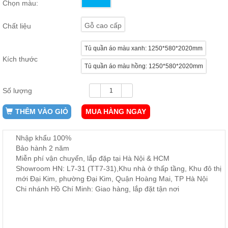
Chọn màu:
ăn,
ghế
ăn,
Gỗ cao cấp
Chất liệu
kệ
bếp
Tủ quần áo màu xanh: 1250*580*2020mm
Nội
Kích thước
Tủ quần áo màu hồng: 1250*580*2020mm
Thất
Ban
Công,
Số lượng
Vườn
Bàn
THÊM VÀO GIỎ
MUA HÀNG NGAY
ghế
ban
công,
Nhập khẩu 100%
xích
Bảo hành 2 năm
đu,
ghế...
Miễn phí vận chuyển, lắp đặp tại Hà Nội & HCM
Showroom HN: L7-31 (TT7-31),Khu nhà ở thấp tầng, Khu đô thị
Phụ
mới Đại Kim, phường Đại Kim, Quận Hoàng Mai, TP Hà Nội
Kiện
Chi nhánh Hồ Chí Minh: Giao hàng, lắp đặt tận nơi
Trang
Trí
Cây
cảnh