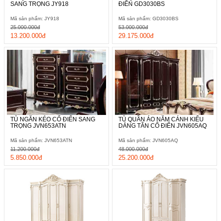
SANG TRỌNG JY918
ĐIỂN GD3030BS
Mã sản phẩm: JY918
Mã sản phẩm: GD3030BS
25.000.000đ
53.000.000đ
13.200.000đ
29.175.000đ
TỦ NGĂN KÉO CỔ ĐIỂN SANG
TỦ QUẦN ÁO NĂM CÁNH KIỂU
TRỌNG JVN653ATN
DÁNG TÂN CỔ ĐIỂN JVN605AQ
Mã sản phẩm: JVN653ATN
Mã sản phẩm: JVN605AQ
11.200.000đ
48.000.000đ
5.850.000đ
25.200.000đ