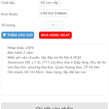
Gỗ cao cấp
Chất liệu
ăn,
ghế
ăn,
1791*612*2198mm
kệ
Kích thước
bếp
Số lượng
Nội
Thất
THÊM VÀO GIỎ
MUA HÀNG NGAY
Ban
Công,
Nhập khẩu 100%
Vườn
Bảo hành 2 năm
Bàn
ghế
Miễn phí vận chuyển, lắp đặp tại Hà Nội & HCM
ban
Showroom HN: L7-31 (TT7-31),Khu nhà ở thấp tầng, Khu đô thị
công,
mới Đại Kim, phường Đại Kim, Quận Hoàng Mai, TP Hà Nội
xích
đu,
Chi nhánh Hồ Chí Minh: Giao hàng, lắp đặt tận nơi
ghế...
Phụ
Kiện
Trang
Trí
Cây
cảnh