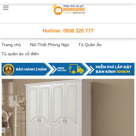
Trang
chủ
Nội
Hotline: 0936 320 777
Thất
Thông
Trang chủ
Nội Thất Phòng Ngủ
Tủ Quần Áo
Minh
Nội
Tủ quần áo cổ điển
thất
thông
minh
Nội
Thất
Trẻ
Em
Giường
tầng,
bàn
học, tủ
sách
Nội