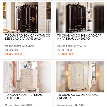
TỦ QUẦN ÁO BỐN CÁNH TÂN CỔ
TỦ QUẦN ÁO CỔ ĐIỂN CAO CẤP
ĐIỂN CAO CẤP JVN616AQ
NHẬP KHẨU JVN601AQ
Mã sản phẩm: JVN616AQ
Mã sản phẩm: JVN601AQ
39.000.000đ
27.000.000đ
21.450.000đ
17.400.000đ
TỦ NGĂN KÉO NHẬP KHẨU
TỦ QUẦN ÁO CỔ ĐIỂN CAO CẤP
JYLM1108
FDL A01Q
Mã sản phẩm: JYLM1108
Mã sản phẩm: FDL A01Q