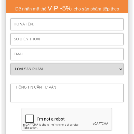
VIP -5%
Để nhận mã thẻ
cho sản phẩm tiếp theo