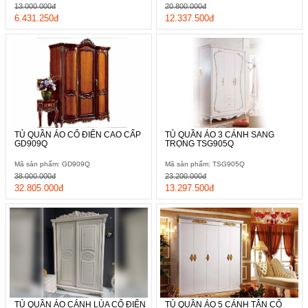
13.000.000đ
20.800.000đ
6.431.250đ
12.337.500đ
TỦ QUẦN ÁO CỔ ĐIỂN CAO CẤP
TỦ QUẦN ÁO 3 CÁNH SANG
GD909Q
TRỌNG TSG905Q
Mã sản phẩm: GD909Q
Mã sản phẩm: TSG905Q
38.000.000đ
23.200.000đ
32.805.000đ
13.297.500đ
TỦ QUẦN ÁO CÁNH LÙA CỔ ĐIỂN
TỦ QUẦN ÁO 5 CÁNH TÂN CỔ