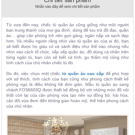
Chi tiết sản phẩm
, đồ
Nhấn vào đây để xem chi tiết sản phẩm
trang
trí
Nội
Từ xưa đến nay, chiếc tủ quần áo cũng giống như một người
bạn trung thành của mọi gia đình, dùng để lưu trữ đồ đạc, quần
Thất
áo… giúp căn phòng trở nên gọn gàng, ngăn nắp và sạch đẹp
Nhà
hơn. Và nhiều người rằng nhìn vào tủ quần áo của ai đó, bạn
Hàng
sẽ biết được họ giàu có và sành điệu như thế nào nhưng nếu
Nội
nhìn vào cách tổ chức, sắp xếp quần áo, đồ dùng cá nhân trên
Thất
từng ngăn tủ, bạn còn sẽ biết cá tính, gu thẩm mỹ cũng như
Nhà
tính cách của chủ nhân chiếc tủ đó.
Hàng
Do đó, việc chọn một chiếc
tủ quần áo cao cấp
để phù hợp
với sở thích, tính cách của bạn cũng như phong cách thiết kế
phòng ngủ là điều không hề đơn giản. Mẫu tủ quần áo sang
chảnh
FOS6603Q được thiết kế đồng bộ với những món đồ nội
thất còn lại của căn phòng vừa tạo nên sự đồng bộ, hài hòa,
cân đối vừa đem đến
không gian hoàn mỹ, thể hiện phong cách
của chủ nhân.