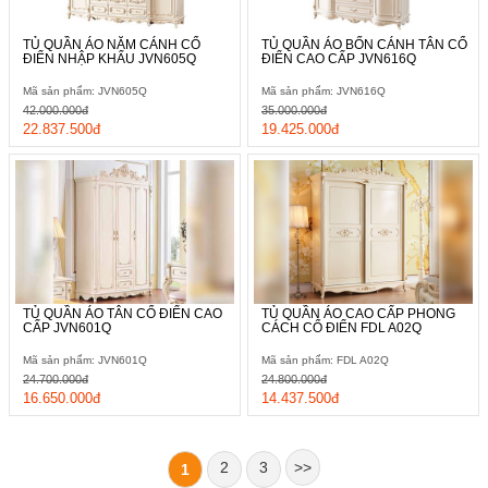
TỦ QUẦN ÁO NĂM CÁNH CỔ
TỦ QUẦN ÁO BỐN CÁNH TÂN CỔ
ĐIỂN NHẬP KHẨU JVN605Q
ĐIỂN CAO CẤP JVN616Q
Mã sản phẩm: JVN605Q
Mã sản phẩm: JVN616Q
42.000.000đ
35.000.000đ
22.837.500đ
19.425.000đ
TỦ QUẦN ÁO TÂN CỔ ĐIỂN CAO
TỦ QUẦN ÁO CAO CẤP PHONG
CẤP JVN601Q
CÁCH CỔ ĐIỂN FDL A02Q
Mã sản phẩm: JVN601Q
Mã sản phẩm: FDL A02Q
24.700.000đ
24.800.000đ
16.650.000đ
14.437.500đ
2
3
>>
1