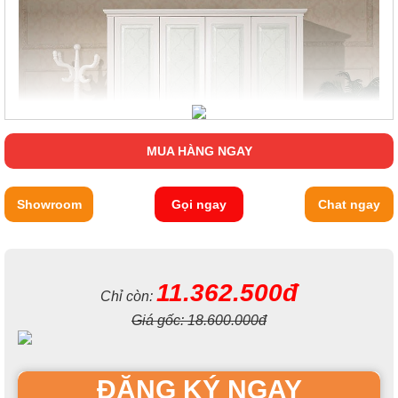
MUA HÀNG NGAY
Showroom
Gọi ngay
Chat ngay
11.362.500đ
Chỉ còn:
Giá gốc:
18.600.000đ
ĐĂNG KÝ NGAY