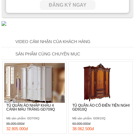
ĐĂNG KÝ NGAY
VIDEO CẢM NHẬN CỦA KHÁCH HÀNG
SẢN PHẨM CÙNG CHUYÊN MỤC
TỦ QUẦN ÁO NHẬP KHẨU 4
TỦ QUẦN ÁO CỔ ĐIỂN TIỆN NGHI
CÁNH MÀU TRẮNG GD709Q
GD910Q
Mã sản phẩm: GD709Q
Mã sản phẩm: GD910Q
65.000.000đ
60.000.000đ
32.805.000đ
38.062.500đ