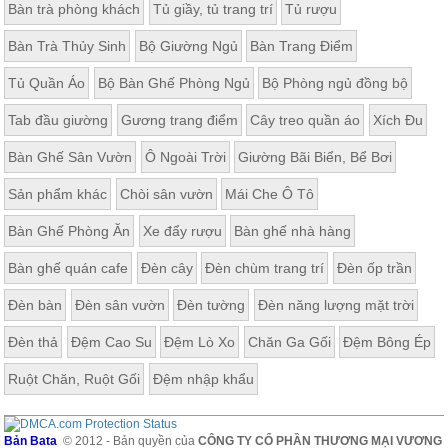
Bàn trà phòng khách
Tủ giầy, tủ trang trí
Tủ rượu
Bàn Trà Thủy Sinh
Bộ Giường Ngủ
Bàn Trang Điểm
Tủ Quần Áo
Bộ Bàn Ghế Phòng Ngủ
Bộ Phòng ngủ đồng bộ
Tab đầu giường
Gương trang điểm
Cây treo quần áo
Xích Đu
Bàn Ghế Sân Vườn
Ô Ngoài Trời
Giường Bãi Biển, Bể Bơi
Sản phẩm khác
Chòi sân vườn
Mái Che Ô Tô
Bàn Ghế Phòng Ăn
Xe đẩy rượu
Bàn ghế nhà hàng
Bàn ghế quán cafe
Đèn cây
Đèn chùm trang trí
Đèn ốp trần
Đèn bàn
Đèn sân vườn
Đèn tường
Đèn năng lượng mặt trời
Đèn thả
Đệm Cao Su
Đệm Lò Xo
Chăn Ga Gối
Đệm Bông Ép
Ruột Chăn, Ruột Gối
Đệm nhập khẩu
Bản Bata
© 2012 - Bản quyền của
CÔNG TY CỔ PHẦN THƯƠNG MẠI VƯƠNG