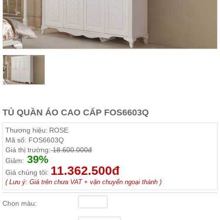
Thất
Phòng
Khách
Sofa,
tủ
rượu,
Bàn
trà...
Nội
Thất
Phòng
TỦ QUẦN ÁO CAO CẤP FOS6603Q
Ngủ
Giường
Thương hiệu:
ROSE
ngủ, tủ
Mã số:
FOS6603Q
áo, bàn
Giá thị trường:
18.600.000đ
trang
39%
điểm
Giảm:
11.362.500đ
Giá chúng tôi:
Nội
( Lưu ý: Giá trên chưa VAT + vận chuyển ngoại thành )
Thất
Phòng
Chọn màu:
Ăn
Bàn