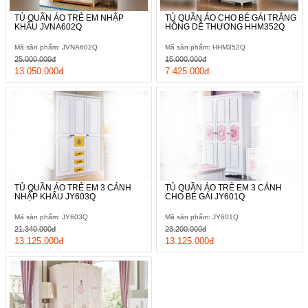
TỦ QUẦN ÁO TRẺ EM NHẬP
TỦ QUẦN ÁO CHO BÉ GÁI TRẮNG
KHẨU JVNA602Q
HỒNG DỄ THƯƠNG HHM352Q
Mã sản phẩm: JVNA602Q
Mã sản phẩm: HHM352Q
25.000.000đ
15.000.000đ
13.050.000đ
7.425.000đ
TỦ QUẦN ÁO TRẺ EM 3 CÁNH
TỦ QUẦN ÁO TRẺ EM 3 CÁNH
NHẬP KHẨU JY603Q
CHO BÉ GÁI JY601Q
Mã sản phẩm: JY603Q
Mã sản phẩm: JY601Q
21.340.000đ
23.200.000đ
13.125.000đ
13.125.000đ