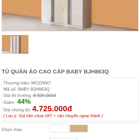
Thất
Phòng
Khách
Sofa,
tủ
rượu,
Bàn
trà...
Nội
Thất
Phòng
TỦ QUẦN ÁO CAO CẤP BABY BJH863Q
Ngủ
Giường
Thương hiệu:
MOZANO
ngủ, tủ
Mã số:
BABY BJH863Q
áo, bàn
Giá thị trường:
8.500.000đ
trang
44%
điểm
Giảm:
4.725.000đ
Giá chúng tôi:
Nội
( Lưu ý: Giá trên chưa VAT + vận chuyển ngoại thành )
Thất
Phòng
Chọn màu:
Ăn
Bàn