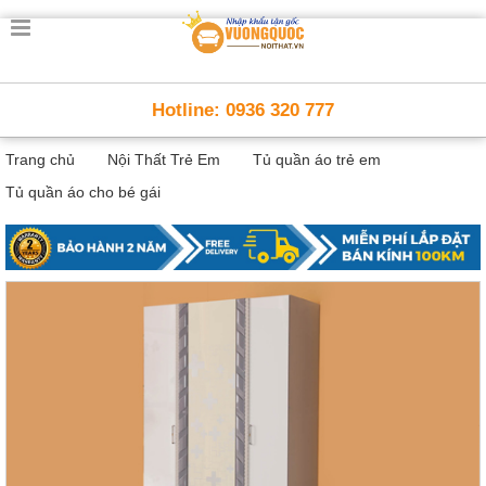
Trang
chủ
Nội
Hotline: 0936 320 777
Thất
Thông
Trang chủ
Nội Thất Trẻ Em
Tủ quần áo trẻ em
Minh
Nội
Tủ quần áo cho bé gái
thất
thông
minh
Nội
Thất
Trẻ
Em
Giường
tầng,
bàn
học, tủ
sách
Nội