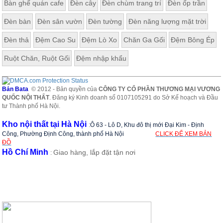
Bàn ghế quán cafe
Đèn cây
Đèn chùm trang trí
Đèn ốp trần
Đèn bàn
Đèn sân vườn
Đèn tường
Đèn năng lượng mặt trời
Đèn thả
Đệm Cao Su
Đệm Lò Xo
Chăn Ga Gối
Đệm Bông Ép
Ruột Chăn, Ruột Gối
Đệm nhập khẩu
Bản Bata
© 2012 - Bản quyền của
CÔNG TY CỔ PHẦN THƯƠNG MẠI VƯƠNG
QUỐC NỘI THẤT
. Đăng ký Kinh doanh số 0107105291 do Sở Kế hoạch và Đầu
tư Thành phố Hà Nội.
Kho nội thất tại Hà Nội
:
Ô 63 - Lô D, Khu đô thị mới Đại Kim - Định
Công, Phường Định Công, thành phố Hà Nội
CLICK ĐỂ XEM BẢN
ĐỒ
Hồ Chí Minh
Giao hàng, lắp đặt tận nơi
: