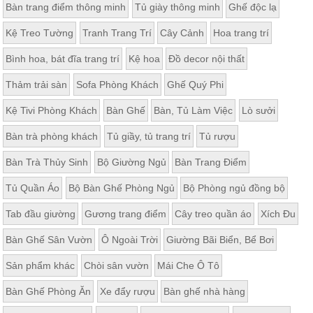
Bàn trang điểm thông minh
Tủ giày thông minh
Ghế độc lạ
Kệ Treo Tường
Tranh Trang Trí
Cây Cảnh
Hoa trang trí
Bình hoa, bát đĩa trang trí
Kệ hoa
Đồ decor nội thất
Thảm trải sàn
Sofa Phòng Khách
Ghế Quý Phi
Kệ Tivi Phòng Khách
Bàn Ghế
Bàn, Tủ Làm Việc
Lò sưởi
Bàn trà phòng khách
Tủ giầy, tủ trang trí
Tủ rượu
Bàn Trà Thủy Sinh
Bộ Giường Ngủ
Bàn Trang Điểm
Tủ Quần Áo
Bộ Bàn Ghế Phòng Ngủ
Bộ Phòng ngủ đồng bộ
Tab đầu giường
Gương trang điểm
Cây treo quần áo
Xích Đu
Bàn Ghế Sân Vườn
Ô Ngoài Trời
Giường Bãi Biển, Bể Bơi
Sản phẩm khác
Chòi sân vườn
Mái Che Ô Tô
Bàn Ghế Phòng Ăn
Xe đẩy rượu
Bàn ghế nhà hàng