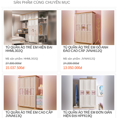
SẢN PHẨM CÙNG CHUYÊN MỤC
TỦ QUẦN ÁO TRẺ EM HIỆN ĐẠI
TỦ QUẦN ÁO TRẺ EM GỖ ANH
HHML302Q
ĐÀO CAO CẤP JVNA612Q
Mã sản phẩm: HHML302Q
Mã sản phẩm: JVNA612Q
27.300.000đ
24.200.000đ
15.037.500đ
13.050.000đ
TỦ QUẦN ÁO TRẺ EM CAO CẤP
TỦ QUẦN ÁO TRẺ EM ĐƠN GIẢN
JVNA613Q
HIỆN ĐẠI HPF619Q