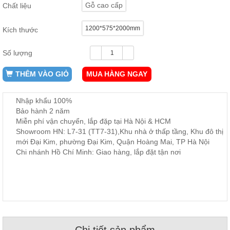
Gỗ cao cấp
Chất liệu
ăn,
ghế
ăn,
1200*575*2000mm
kệ
Kích thước
bếp
Số lượng
Nội
Thất
THÊM VÀO GIỎ
MUA HÀNG NGAY
Ban
Công,
Nhập khẩu 100%
Vườn
Bảo hành 2 năm
Bàn
ghế
Miễn phí vận chuyển, lắp đặp tại Hà Nội & HCM
ban
Showroom HN: L7-31 (TT7-31),Khu nhà ở thấp tầng, Khu đô thị
công,
mới Đại Kim, phường Đại Kim, Quận Hoàng Mai, TP Hà Nội
xích
đu,
Chi nhánh Hồ Chí Minh: Giao hàng, lắp đặt tận nơi
ghế...
Phụ
Kiện
Trang
Trí
Cây
cảnh