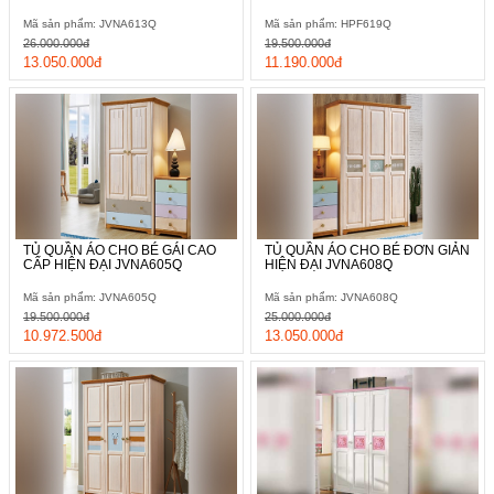
Mã sản phẩm: JVNA613Q
Mã sản phẩm: HPF619Q
26.000.000đ
19.500.000đ
13.050.000đ
11.190.000đ
TỦ QUẦN ÁO CHO BÉ GÁI CAO
TỦ QUẦN ÁO CHO BÉ ĐƠN GIẢN
CẤP HIỆN ĐẠI JVNA605Q
HIỆN ĐẠI JVNA608Q
Mã sản phẩm: JVNA605Q
Mã sản phẩm: JVNA608Q
19.500.000đ
25.000.000đ
10.972.500đ
13.050.000đ