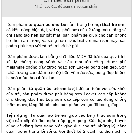
Chi tiết sản phẩm
, đồ
Nhấn vào đây để xem chi tiết sản phẩm
trang
trí
Nội
Sản phẩm
tủ quần áo cho bé
nằm trong bộ
nội thất trẻ em
,
có kiểu dáng hiện đại, với sự phối hợp của 2 tông màu trắng và
Thất
ghi sáng tạo nên sự bắt mắt, sản phẩm sẽ giúp cho căn phòng
Nhà
bé thêm ấn tượng và sáng hơn. Đặc biệt với màu sơn này, sản
Hàng
phẩm phù hợp với cả bé trai và bé gái.
Nội
Thất
Sản phẩm được làm bằng chất liệu MDF đã trải qua quy trình
Nhà
xử lý chống cong vênh và sâu mọt tấn công. được phủ
Hàng
melamine chống trầy xước hoặc sơn Lacker bóng bền đẹp. Sơn
chất lượng cao đảm bảo độ bền về màu sắc, bóng đẹp không
bị ngả màu theo thời gian.
Sản phẩm
tủ quần áo trẻ em
tuyệt đối an toàn với sức khỏe
của trẻ, sản phẩm được phủ bằng sơn Lacker cao cấp không
chì, không độc hại. Lớp sơn cao cấp còn có tác dụng chống
thấm nước, tăng độ bền cho sản phẩm và tạo độ bóng, đẹp.
Tiện dụng
: Tủ quần áo trẻ em giúp các bé ý thức sớm trong
việc sắp xếp đồ đạc ngăn nắp, gọn gàng. Các bậc phụ huynh
cũng dễ dàng hơn trong việc giáo dục cho trẻ những kỹ năng
quan trọng trong lối sống. Với thiết kế 2 cánh tủ, diện tích tủ