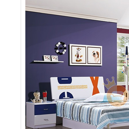
, đồ
trang
trí
Nội
Thất
Nhà
Hàng
Nội
Thất
Nhà
Hàng