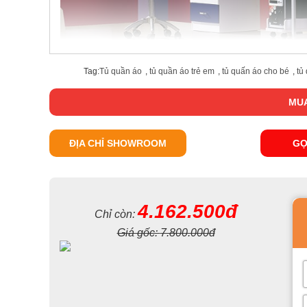
Tag:
Tủ quần áo
,
tủ quần áo trẻ em
,
tủ quấn áo cho bé
,
tủ
MUA
ĐỊA CHỈ SHOWROOM
GỌ
4.162.500đ
Chỉ còn:
Giá gốc:
7.800.000đ