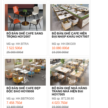
BỘ BÀN GHẾ CAFE SANG
BỘ BÀN GHẾ CAFE HIỆN
TRỌNG HOY2007
ĐẠI NHẬP KHẨU HOY7007
Mã sp: HH.BTRA
Mã sp: HH.BKG09
7.522.500đ
10.080.000đ
25.000.000đ
19.200.000đ
BỘ BÀN GHẾ CAFE ĐẸP
BỘ BÀN GHẾ NHÀ HÀNG
ĐỘC ĐÁO HOY8008
TRANG NHÃ HIỆN ĐẠI
HOY7005
Mã sp: HH.BBTRG00
Mã sp: BT138.80
7.458.750đ
4.023.750đ
13.400.000đ
15.000.000đ