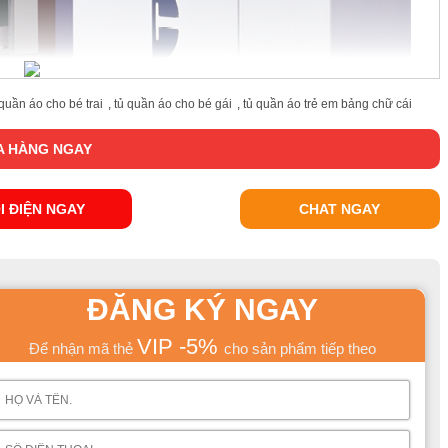
 quần áo cho bé trai
,
tủ quần áo cho bé gái
,
tủ quần áo trẻ em bảng chữ cái
 HÀNG NGAY
I ĐIỆN NGAY
CHAT NGAY
ĐĂNG KÝ NGAY
VIP -5%
Để nhận mã thẻ
cho sản phẩm tiếp theo