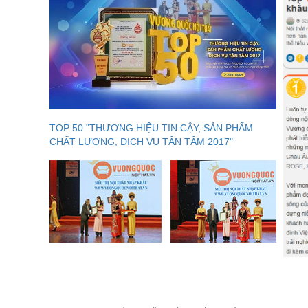
TOP 50 "THƯƠNG HIỆU TIN CẬY, SẢN PHẨM
CHẤT LƯỢNG, DỊCH VỤ TẬN TÂM 2017"