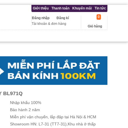
Giới thiệu
Thanh toán
Khuyến mãi
Tin tức
0
Đăng nhập
Đăng kí
Tài khoản & đơn hàng
Giỏ hàng
Y BL971Q
Nhập khẩu 100%
Bảo hành 2 năm
Miễn phí vận chuyển, lắp đặp tại Hà Nội & HCM
Showroom HN: L7-31 (TT7-31),Khu nhà ở thấp