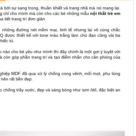
 bởi sự sang trọng, thuần khiết và trang nhã mà nó mang lại.
ng chỉ cho mình mà còn cho các bé những mẫu
nội thất trẻ em
 tiết trang trí đơn giản.
ữu những đường nét
mềm mại, tinh tế nhưng lại vô cùng chắc
 được thiết kế với tone màu trắng làm chủ đạo cũng vài ba
hiếc tủ.
nào cho bé yêu như mình thì đây chính là một gợi ý tuyệt vời
mà còn góp phần trang trí và tạo điểm nhấn cho căn phòng của
nghiệp MDF đã qua xử lý chống cong vênh, mối mọt, phụ tùng
 nên rất bền đẹp.
 chống trầy xước, đẹp và sáng bóng như sơn ôtô, đặc biệt an