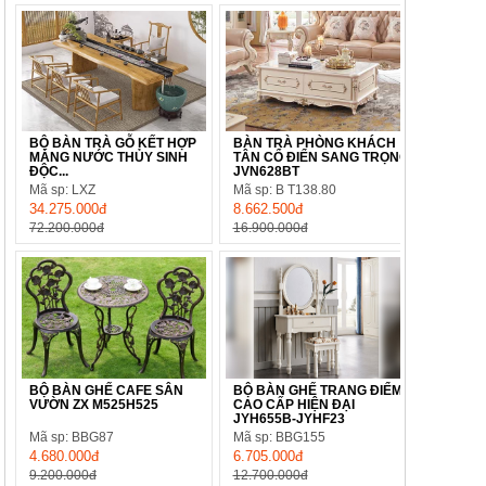
BỘ BÀN TRÀ GỖ KẾT HỢP
BÀN TRÀ PHÒNG KHÁCH
MÁNG NƯỚC THỦY SINH
TÂN CỔ ĐIỂN SANG TRỌNG
ĐỘC...
JVN628BT
Mã sp: LXZ
Mã sp: B T138.80
34.275.000đ
8.662.500đ
72.200.000đ
16.900.000đ
BỘ BÀN GHẾ CAFE SÂN
BỘ BÀN GHẾ TRANG ĐIỂM
VƯỜN ZX M525H525
CAO CẤP HIỆN ĐẠI
JYH655B-JYHF23
Mã sp: BBG87
Mã sp: BBG155
4.680.000đ
6.705.000đ
9.200.000đ
12.700.000đ