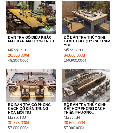
BÀN TRÀ GỖ ĐIÊU KHẮC
BỘ BÀN TRÀ THỦY SINH
MẶT BÀN ẤN TƯỢNG PJ01
LÀM TỪ GỖ QUÝ CAO CẤP
YBH
Mã sp: PJ01
Mã sp: YBH
26.850.000đ
84.600.000đ
48.300.000đ
150.900.000đ
BỘ BÀN TRÀ GỖ PHONG
BỘ BÀN TRÀ THỦY SINH
CÁCH CỔ ĐIỂN TRUNG
KẾT HỢP PHONG CÁCH
HOA MỚI TSJ
THIỀN PHƯƠNG...
Mã sp: TSJ
Mã sp: JH
30.375.000đ
30.600.000đ
57.000.000đ
57.900.000đ