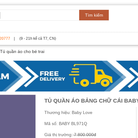
Tìm kiếm
20777
| (9 - 21h kể cả T7, CN)
Tủ quần áo cho bé trai
TỦ QUẦN ÁO BẢNG CHỮ CÁI BAB
Thương hiệu:
Baby Love
Mã số:
BABY BL971Q
Giá thị trường:
7.800.000đ