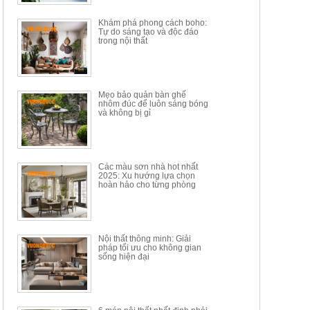
34.100.000đ
16.200.000đ
Khám phá phong cách boho:
Tự do sáng tạo và độc đáo
trong nội thất
Mẹo bảo quản bàn ghế
nhôm đúc để luôn sáng bóng
BÀN GHẾ TRANG ĐIỂM
BỘ BÀN ĂN ĐẢO MẶT ĐÁ
và không bị gỉ
THÔNG MINH HIỆN ĐẠI
PHIẾN AK3699
TÍCH HỢP SẠC...
Mã sp: HH.BTD08
Mã sp: GXD160.76
6.510.000đ
19.965.000đ
11.200.000đ
33.000.000đ
Các màu sơn nhà hot nhất
2025: Xu hướng lựa chọn
hoàn hảo cho từng phòng
Nội thất thông minh: Giải
pháp tối ưu cho không gian
sống hiện đại