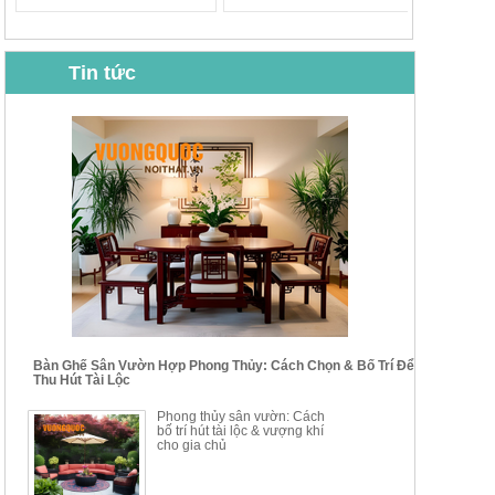
Tin tức
BỘ BÀN GHẾ CAFE NHẬP
BỘ BÀN TRÀ GỖ TỰ NHIÊN
KHẨU CAO CẤP HOY7006
PHONG CÁCH TRUNG HOA
KIỂU MỚI...
Mã sp: BT135
Mã sp: BT138.80
14.178.750đ
20.250.000đ
24.700.000đ
39.150.000đ
Bàn Ghế Sân Vườn Hợp Phong Thủy: Cách Chọn & Bố Trí Để
Thu Hút Tài Lộc
BỘ BÀN TRÀ GỖ PHONG
BỘ BÀN GHẾ CAFE KIỂU
Phong thủy sân vườn: Cách
CÁCH MỚI KẾT HỢP KHAY
DÁNG ĐƠN GIẢN HIỆN ĐẠI
bố trí hút tài lộc & vượng khí
NHÚNG TRÀ YDX
HOY8010
cho gia chủ
Mã sp: BT150.46
Mã sp: BBA90
17.617.500đ
9.217.500đ