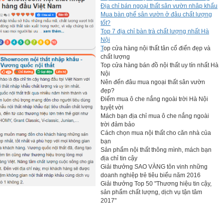
Địa chỉ bán ngoại thất sân vườn nhâp khẩu
Mua bàn ghế sân vườn ở đâu chất lượng
tốt?
Top 7 địa chỉ bàn trà chất lượng nhất Hà
Nội
T
op cửa hàng nội thất tân cổ điển đẹp và
chất lượng
Top cửa hàng bán đồ nội thất uy tín nhất Hà
Nội
Nên đến đâu mua ngoại thất sân vườn
đẹp?
Điểm mua ô che nắng ngoài trời Hà Nội
tuyệt vời
Mách bạn địa chỉ mua ô che nắng ngoài
trời đảm bảo
Cách chọn mua nội thất cho căn nhà của
bạn
Sản phẩm nội thất thông mình, mách bạn
địa chỉ tin cậy
Giải thưởng SAO VÀNG tôn vinh những
doanh nghiệp trẻ tiêu biểu năm 2016
Giải thưởng Top 50 "Thương hiệu tin cậy,
sản phẩm chất lượng, dịch vụ tận tâm
2017"