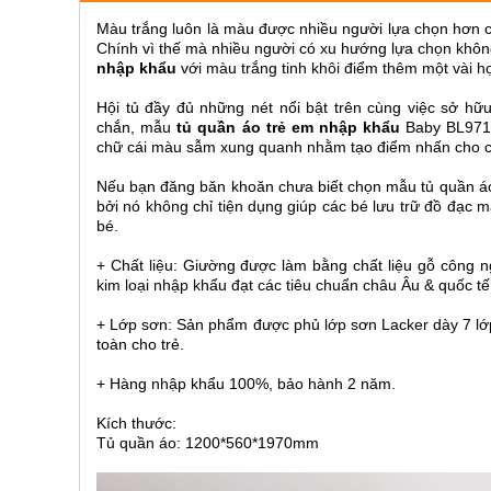
ăn,
Màu trắng luôn là màu được nhiều người lựa chọn hơn cả
ghế
ăn,
Chính vì thế mà nhiều người có xu hướng lựa chọn khô
kệ
nhập khẩu
với màu trắng tinh khôi điểm thêm một vài họa
bếp
Hội tủ đầy đủ những nét nổi bật trên cùng việc sở h
Nội
chắn, mẫu
tủ quần áo trẻ em nhập khẩu
Baby BL971Q
Thất
chữ cái màu sẫm xung quanh nhằm tạo điểm nhấn cho c
Ban
Nếu bạn đăng băn khoăn chưa biết chọn mẫu tủ quần áo 
Công,
bởi nó không chỉ tiện dụng giúp các bé lưu trữ đồ đạc 
Vườn
bé.
Bàn
ghế
+ Chất liệu: Giường được làm bằng chất liệu gỗ công 
ban
kim loại nhập khẩu đạt các tiêu chuẩn châu Âu & quốc tế
công,
xích
đu,
+ Lớp sơn: Sản phẩm được phủ lớp sơn Lacker dày 7 lớp
ghế...
toàn cho trẻ.
Phụ
+ Hàng nhập khẩu 100%, bảo hành 2 năm.
Kiện
Kích thước:
Trang
Tủ quần áo: 1200*560*1970mm
Trí
Cây
cảnh