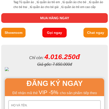
Tag:
Tủ quần áo
,
tủ quần áo trẻ em
,
tủ quấn áo cho bé
,
tủ quần áo
cho bé trai
,
tủ quần áo cho bé gái
,
tủ quần áo trẻ em cao cấp
MUA HÀNG NGAY
Showroom
Gọi ngay
Chat ngay
4.016.250đ
Chỉ còn:
Giá gốc:
7.650.000đ
ĐĂNG KÝ NGAY
VIP -5%
Để nhận mã thẻ
cho sản phẩm tiếp theo