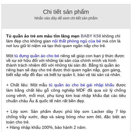
, đồ
trang
Chi tiết sản phẩm
trí
Nhấn vào đây để xem chi tiết sản phẩm
Nội
Thất
Tủ quần áo
trẻ em màu tím lãng mạn
BABY K58
không chỉ
Nhà
làm đẹp cho không gian
nội thất phòng ngủ của bé
mà còn là
Hàng
nơi lưu giữ kỉ niệm và tạo thói quen ngăn nắp cho trẻ.
Nội
Thất
Một
tủ đựng quần áo cho bé
riêng sẽ giúp con bạn ý thức được
Nhà
về sự sở hữu đối với những tài sản của chính mình và hình
Hàng
thành trách nhiệm đối với những tài sản đó. Bằng tủ quần áo
riêng bạn sẽ dạy cho trẻ được thói quen ngăn nắp, gọn gàng,
biết sắp xếp đồ đạc và biết tự quản lí, bảo vệ tài sản cá nhân.
+ Chất liệu: Một mẫu
tủ quần áo cho bé gái nhập khẩu
được
làm bằng chất liệu gỗ công nghiệp MDF đã qua xử lý chống
cong vênh, mối mọt, phụ tùng kim loại nhập khẩu đạt các tiêu
chuẩn châu Âu & quốc tế nên rất bền đẹp.
+ Lớp sơn: Sản phẩm được phủ lớp sơn Lacker dày 7 lớp
chống trầy xước, đẹp và sáng bóng như sơn ôtô, đặc biệt an
toàn cho trẻ.
+ Hàng nhập khẩu 100%, bảo hành 2 năm.