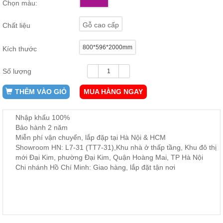
Chọn màu:
ăn,
ghế
ăn,
Gỗ cao cấp
Chất liệu
kệ
bếp
800*596*2000mm
Kích thước
Nội
Thất
Số lượng
Ban
Công,
THÊM VÀO GIỎ
MUA HÀNG NGAY
Vườn
Bàn
ghế
Nhập khẩu 100%
ban
Bảo hành 2 năm
công,
Miễn phí vận chuyển, lắp đặp tại Hà Nội & HCM
xích
đu,
Showroom HN: L7-31 (TT7-31),Khu nhà ở thấp tầng, Khu đô thị
ghế...
mới Đại Kim, phường Đại Kim, Quận Hoàng Mai, TP Hà Nội
Chi nhánh Hồ Chí Minh: Giao hàng, lắp đặt tận nơi
Phụ
Kiện
Trang
Trí
Cây
cảnh