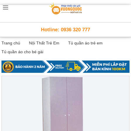
Trang
chủ
Nội
Hotline: 0936 320 777
Thất
Thông
Trang chủ
Nội Thất Trẻ Em
Tủ quần áo trẻ em
Minh
Nội
Tủ quần áo cho bé gái
thất
thông
minh
Nội
Thất
Trẻ
Em
Giường
tầng,
bàn
học, tủ
sách
Nội