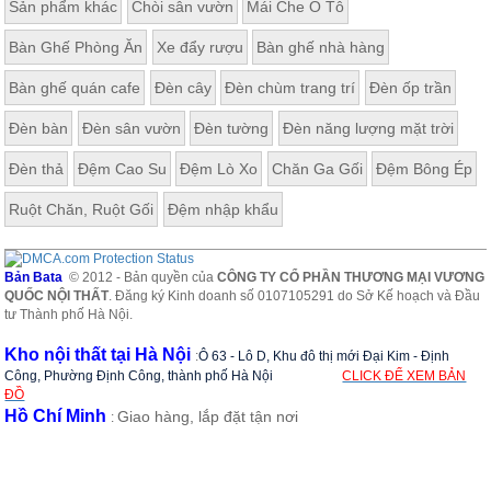
Sản phẩm khác
Chòi sân vườn
Mái Che Ô Tô
Bàn Ghế Phòng Ăn
Xe đẩy rượu
Bàn ghế nhà hàng
Bàn ghế quán cafe
Đèn cây
Đèn chùm trang trí
Đèn ốp trần
Đèn bàn
Đèn sân vườn
Đèn tường
Đèn năng lượng mặt trời
Đèn thả
Đệm Cao Su
Đệm Lò Xo
Chăn Ga Gối
Đệm Bông Ép
Ruột Chăn, Ruột Gối
Đệm nhập khẩu
Bản Bata
© 2012 - Bản quyền của
CÔNG TY CỔ PHẦN THƯƠNG MẠI VƯƠNG
QUỐC NỘI THẤT
. Đăng ký Kinh doanh số 0107105291 do Sở Kế hoạch và Đầu
tư Thành phố Hà Nội.
Kho nội thất tại Hà Nội
:
Ô 63 - Lô D, Khu đô thị mới Đại Kim - Định
Công, Phường Định Công, thành phố Hà Nội
CLICK ĐỂ XEM BẢN
ĐỒ
Hồ Chí Minh
Giao hàng, lắp đặt tận nơi
: