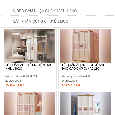
VIDEO CẢM NHẬN CỦA KHÁCH HÀNG
SẢN PHẨM CÙNG CHUYÊN MỤC
TỦ QUẦN ÁO TRẺ EM HIỆN ĐẠI
TỦ QUẦN ÁO TRẺ EM GỖ ANH
HHML302Q
ĐÀO CAO CẤP JVNA612Q
Mã sản phẩm: HHML302Q
Mã sản phẩm: JVNA612Q
27.300.000đ
24.200.000đ
15.037.500đ
13.050.000đ