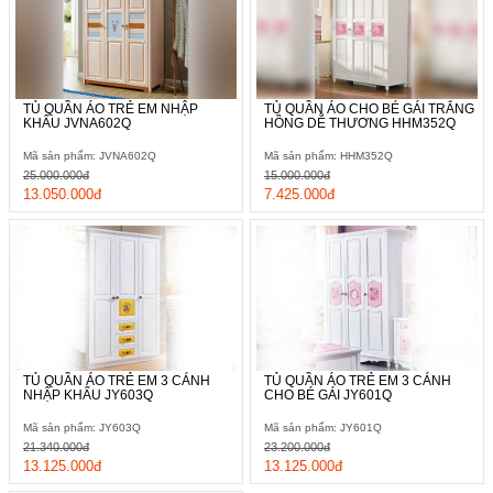
TỦ QUẦN ÁO TRẺ EM NHẬP
TỦ QUẦN ÁO CHO BÉ GÁI TRẮNG
KHẨU JVNA602Q
HỒNG DỄ THƯƠNG HHM352Q
Mã sản phẩm: JVNA602Q
Mã sản phẩm: HHM352Q
25.000.000đ
15.000.000đ
13.050.000đ
7.425.000đ
TỦ QUẦN ÁO TRẺ EM 3 CÁNH
TỦ QUẦN ÁO TRẺ EM 3 CÁNH
NHẬP KHẨU JY603Q
CHO BÉ GÁI JY601Q
Mã sản phẩm: JY603Q
Mã sản phẩm: JY601Q
21.340.000đ
23.200.000đ
13.125.000đ
13.125.000đ