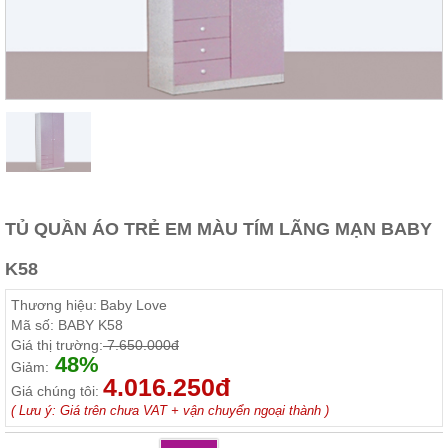
Thất
Phòng
Khách
Sofa,
tủ
rượu,
Bàn
trà...
Nội
Thất
Phòng
TỦ QUẦN ÁO TRẺ EM MÀU TÍM LÃNG MẠN BABY
Ngủ
Giường
K58
ngủ, tủ
áo, bàn
Thương hiệu:
Baby Love
trang
điểm
Mã số:
BABY K58
Giá thị trường:
7.650.000đ
Nội
48%
Giảm:
Thất
4.016.250đ
Giá chúng tôi:
Phòng
( Lưu ý: Giá trên chưa VAT + vận chuyển ngoại thành )
Ăn
Bàn