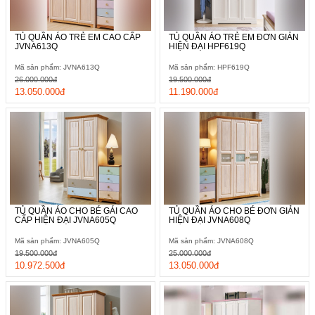
TỦ QUẦN ÁO TRẺ EM CAO CẤP
TỦ QUẦN ÁO TRẺ EM ĐƠN GIẢN
JVNA613Q
HIỆN ĐẠI HPF619Q
Mã sản phẩm: JVNA613Q
Mã sản phẩm: HPF619Q
26.000.000đ
19.500.000đ
13.050.000đ
11.190.000đ
TỦ QUẦN ÁO CHO BÉ GÁI CAO
TỦ QUẦN ÁO CHO BÉ ĐƠN GIẢN
CẤP HIỆN ĐẠI JVNA605Q
HIỆN ĐẠI JVNA608Q
Mã sản phẩm: JVNA605Q
Mã sản phẩm: JVNA608Q
19.500.000đ
25.000.000đ
10.972.500đ
13.050.000đ