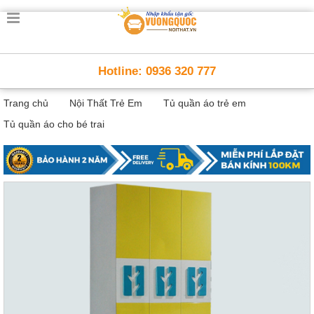
Trang
chủ
Nội
Hotline: 0936 320 777
Thất
Thông
Trang chủ
Nội Thất Trẻ Em
Tủ quần áo trẻ em
Minh
Nội
Tủ quần áo cho bé trai
thất
thông
minh
Nội
Thất
Trẻ
Em
Giường
tầng,
bàn
học, tủ
sách
Nội