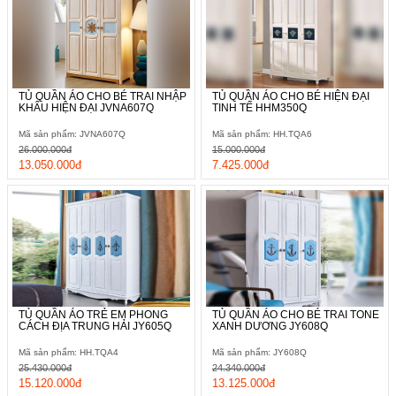
TỦ QUẦN ÁO CHO BÉ TRAI NHẬP
TỦ QUẦN ÁO CHO BÉ HIỆN ĐẠI
KHẨU HIỆN ĐẠI JVNA607Q
TINH TẾ HHM350Q
Mã sản phẩm: JVNA607Q
Mã sản phẩm: HH.TQA6
26.000.000đ
15.000.000đ
13.050.000đ
7.425.000đ
TỦ QUẦN ÁO TRẺ EM PHONG
TỦ QUẦN ÁO CHO BÉ TRAI TONE
CÁCH ĐỊA TRUNG HẢI JY605Q
XANH DƯƠNG JY608Q
Mã sản phẩm: HH.TQA4
Mã sản phẩm: JY608Q
25.430.000đ
24.340.000đ
15.120.000đ
13.125.000đ