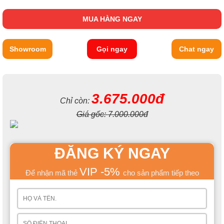
MUA HÀNG NGAY
Showroom
Gọi ngay
Chat ngay
3.675.000đ
Chỉ còn:
Giá gốc:
7.000.000đ
ĐĂNG KÝ NGAY
VIP -5%
Để nhận mã thẻ
cho sản phẩm tiếp theo