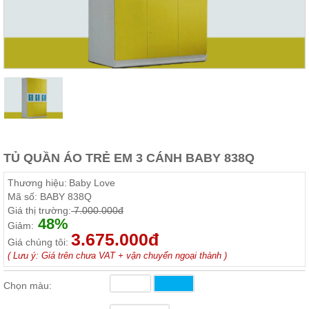
Thất
Phòng
Khách
Sofa,
tủ
rượu,
Bàn
trà...
Nội
Thất
Phòng
TỦ QUẦN ÁO TRẺ EM 3 CÁNH BABY 838Q
Ngủ
Giường
Thương hiệu:
Baby Love
ngủ, tủ
Mã số:
BABY 838Q
áo, bàn
Giá thị trường:
7.000.000đ
trang
48%
điểm
Giảm:
3.675.000đ
Giá chúng tôi:
Nội
( Lưu ý: Giá trên chưa VAT + vận chuyển ngoại thành )
Thất
Phòng
Chọn màu:
Ăn
Bàn