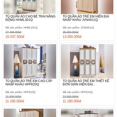
TỦ QUẦN ÁO CHO BÉ TRAI NĂNG
TỦ QUẦN ÁO TRẺ EM HIỆN ĐẠI
ĐỘNG HHML301Q
NHẬP KHẨU JVNA611Q
Mã sản phẩm: HHML301Q
Mã sản phẩm: JVNA611Q
27.400.000đ
25.000.000đ
15.037.500đ
13.050.000đ
TỦ QUẦN ÁO TRẺ EM CAO CẤP
TỦ QUẦN ÁO TRẺ EM THIẾT KẾ
NHẬP KHẨU HPF620Q
ĐƠN GIẢN HIỆN ĐẠI...
Mã sản phẩm: HPF620Q
Mã sản phẩm: HPF616Q
21.500.000đ
21.500.000đ
11.190.000đ
11.190.000đ