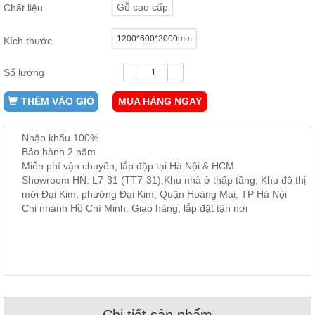
Gỗ cao cấp
Chất liệu
ăn,
ghế
ăn,
1200*600*2000mm
kệ
Kích thước
bếp
Số lượng
Nội
Thất
THÊM VÀO GIỎ
MUA HÀNG NGAY
Ban
Công,
Nhập khẩu 100%
Vườn
Bảo hành 2 năm
Bàn
ghế
Miễn phí vận chuyển, lắp đặp tại Hà Nội & HCM
ban
Showroom HN: L7-31 (TT7-31),Khu nhà ở thấp tầng, Khu đô thị
công,
mới Đại Kim, phường Đại Kim, Quận Hoàng Mai, TP Hà Nội
xích
đu,
Chi nhánh Hồ Chí Minh: Giao hàng, lắp đặt tận nơi
ghế...
Phụ
Kiện
Trang
Trí
Cây
cảnh