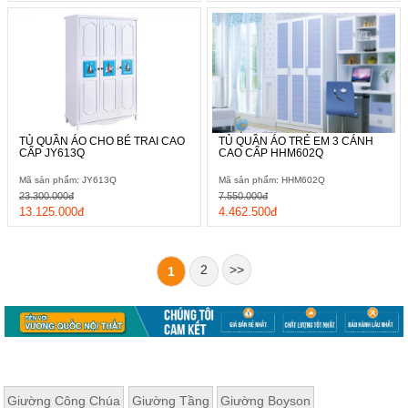
TỦ QUẦN ÁO CHO BÉ TRAI CAO
TỦ QUẦN ÁO TRẺ EM 3 CÁNH
CẤP JY613Q
CAO CẤP HHM602Q
Mã sản phẩm: JY613Q
Mã sản phẩm: HHM602Q
23.300.000đ
7.550.000đ
13.125.000đ
4.462.500đ
2
>>
1
Giường Công Chúa
Giường Tầng
Giường Boyson