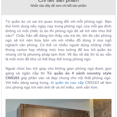
Chi tiết sản phẩm
, đồ
Nhấn vào đây để xem chi tiết sản phẩm
trang
trí
Nội
Tủ quần áo có vai trò quan trọng đối với mỗi phòng ngủ. Bạn
thử hình dung nếu ngày nay trong phòng ngủ của mỗi gia đình
Thất
không có một chiếc tủ áo thì phòng ngủ đó sẽ trở nên như thế
Nhà
nào? Chắc hẳn dễ dàng tìm thấy câu trả lời, khi đó căn phòng
Hàng
ngủ sẽ trở nên bừa bộn với với nhiều đồ dùng ở mọi ngõ
Nội
nghách căn phòng. Có thể có nhiều người dùng những chiếc
Thất
thùng carton hay những móc treo tường để lưu trữ quần áo
Nhà
nhưng chỉ là phương pháp tạm thời. Về lâu về dài thì tủ áo vẫn
Hàng
là một món đồ khó có thể thay thế trong phòng ngủ.
Ngoài chức lưu trữ giúp cho không gian phòng ngủ được gọn
gàng và ngăn nắp thì
Tủ quần áo 4 cánh country style
CNS163
góp phần vào vẻ đẹp chung cho nội thất phòng ngủ.
Với kiểu dáng sang trọng,
tủ quần áo cao cấp
CNS163 sẽ làm
cho phòng ngủ trở nên tinh tế và mĩ miều, xinh xắn hơn.