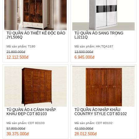
TỦ QUẦN ÁO THIẾT KẾ ĐỘC ĐÁO
TỦ QUẦN ÁO SANG TRỌNG
JYL506Q
LJ211Q
Mã sản phẩm: T180
Mã sản phẩm: HH.TQA187
21.800.000đ
13.500.000đ
12.112.500đ
6.945.000đ
TỦ QUÀN ÁO 4 CÁNH NHẬP
TỦ QUẦN ÁO NHẬP KHẨU
KHẨU ĐẸP CDT 8D103
COUNTRY STYLE CDT 8D102
Mã sản phẩm: CDT 8D103
Mã sản phẩm: CDT 8D102
57.800.000đ
42.150.000đ
39.375.000đ
28.012.500đ