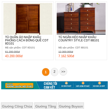
TỦ QUẦN ÁO NHẬP KHẨU
TỦ NGĂN KÉO NHẬP KHẨU
PHONG CÁCH ĐỒNG QUÊ CDT
COUNTRY STYLE CDT 8B101
8D101
Mã sản phẩm: CDT 8D101
Mã sản phẩm: CDT 8B101
61.200.000đ
12.300.000đ
43.200.000đ
7.162.500đ
2
>>
1
Giường Công Chúa
Giường Tầng
Giường Boyson