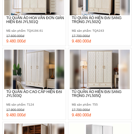
TỦ QUẦN ÁO HOA VĂN ĐƠN GIẢN
TỦ QUẦN ÁO HIỆN ĐẠI SANG
HIỆN ĐẠI JYL501Q
TRỌNG JYL502Q
Mã sản phẩm: TQA194.61
Mã sản phẩm: TQA243
17.600.000đ
17.700.000đ
9.480.000đ
9.480.000đ
TỦ QUẦN ÁO CAO CẤP HIỆN ĐẠI
TỦ QUẦN ÁO HIỆN ĐẠI SANG
JYL503Q
TRỌNG JYL505Q
Mã sản phẩm: T124
Mã sản phẩm: T55
17.900.000đ
17.700.000đ
9.480.000đ
9.480.000đ