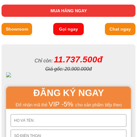
MUA HÀNG NGAY
Showroom
Gọi ngay
Chat ngay
11.737.500đ
Chỉ còn:
Giá gốc:
20.900.000đ
ĐĂNG KÝ NGAY
VIP -5%
Để nhận mã thẻ
cho sản phẩm tiếp theo