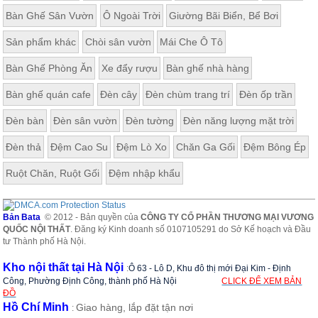
Bàn Ghế Sân Vườn
Ô Ngoài Trời
Giường Bãi Biển, Bể Bơi
Sản phẩm khác
Chòi sân vườn
Mái Che Ô Tô
Bàn Ghế Phòng Ăn
Xe đẩy rượu
Bàn ghế nhà hàng
Bàn ghế quán cafe
Đèn cây
Đèn chùm trang trí
Đèn ốp trần
Đèn bàn
Đèn sân vườn
Đèn tường
Đèn năng lượng mặt trời
Đèn thả
Đệm Cao Su
Đệm Lò Xo
Chăn Ga Gối
Đệm Bông Ép
Ruột Chăn, Ruột Gối
Đệm nhập khẩu
Bản Bata
© 2012 - Bản quyền của
CÔNG TY CỔ PHẦN THƯƠNG MẠI VƯƠNG
QUỐC NỘI THẤT
. Đăng ký Kinh doanh số 0107105291 do Sở Kế hoạch và Đầu
tư Thành phố Hà Nội.
Kho nội thất tại Hà Nội
:
Ô 63 - Lô D, Khu đô thị mới Đại Kim - Định
Công, Phường Định Công, thành phố Hà Nội
CLICK ĐỂ XEM BẢN
ĐỒ
Hồ Chí Minh
Giao hàng, lắp đặt tận nơi
: