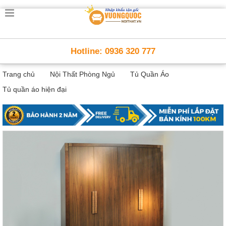
Trang
chủ
Nội
Hotline: 0936 320 777
Thất
Thông
Trang chủ
Nội Thất Phòng Ngủ
Tủ Quần Áo
Minh
Nội
Tủ quần áo hiện đại
thất
thông
minh
Nội
Thất
Trẻ
Em
Giường
tầng,
bàn
học, tủ
sách
Nội