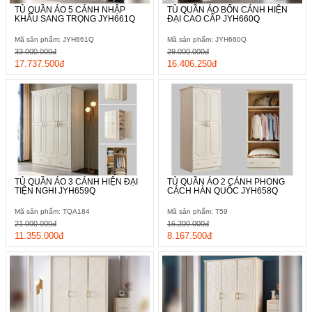
TỦ QUẦN ÁO 5 CÁNH NHẬP
TỦ QUẦN ÁO BỐN CÁNH HIỆN
KHẨU SANG TRỌNG JYH661Q
ĐẠI CAO CẤP JYH660Q
Mã sản phẩm: JYH661Q
Mã sản phẩm: JYH660Q
33.000.000đ
29.000.000đ
17.737.500đ
16.406.250đ
TỦ QUẦN ÁO 3 CÁNH HIỆN ĐẠI
TỦ QUẦN ÁO 2 CÁNH PHONG
TIỆN NGHI JYH659Q
CÁCH HÀN QUỐC JYH658Q
Mã sản phẩm: TQA184
Mã sản phẩm: T59
21.000.000đ
16.200.000đ
11.355.000đ
8.167.500đ