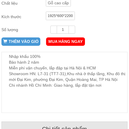
Gỗ cao cấp
Chất liệu
ăn,
ghế
ăn,
1925*600*2200
kệ
Kích thước
bếp
Số lượng
Nội
Thất
THÊM VÀO GIỎ
MUA HÀNG NGAY
Ban
Công,
Nhập khẩu 100%
Vườn
Bảo hành 2 năm
Bàn
ghế
Miễn phí vận chuyển, lắp đặp tại Hà Nội & HCM
ban
Showroom HN: L7-31 (TT7-31),Khu nhà ở thấp tầng, Khu đô thị
công,
mới Đại Kim, phường Đại Kim, Quận Hoàng Mai, TP Hà Nội
xích
đu,
Chi nhánh Hồ Chí Minh: Giao hàng, lắp đặt tận nơi
ghế...
Phụ
Kiện
Trang
Trí
Cây
cảnh