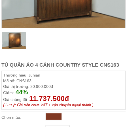
Thất
Phòng
Khách
Sofa,
tủ
rượu,
Bàn
trà...
Nội
Thất
Phòng
TỦ QUẦN ÁO 4 CÁNH COUNTRY STYLE CNS163
Ngủ
Giường
Thương hiệu:
Junian
ngủ, tủ
Mã số:
CNS163
áo, bàn
Giá thị trường:
20.900.000đ
trang
44%
điểm
Giảm:
11.737.500đ
Giá chúng tôi:
Nội
( Lưu ý: Giá trên chưa VAT + vận chuyển ngoại thành )
Thất
Phòng
Chọn màu:
Ăn
Bàn