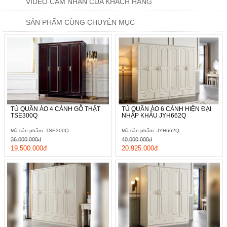
VIDEO CẢM NHẬN CỦA KHÁCH HÀNG
SẢN PHẨM CÙNG CHUYÊN MỤC
TỦ QUẦN ÁO 4 CÁNH GỖ THẬT
TỦ QUẦN ÁO 6 CÁNH HIỆN ĐẠI
TSE300Q
NHẬP KHẨU JYH662Q
Mã sản phẩm: TSE300Q
Mã sản phẩm: JYH662Q
36.000.000đ
40.000.000đ
19.500.000đ
20.925.000đ