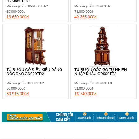
HVM8801TR2
Mã sản phẩm: HVM8801TR2
Mã sản phẩm: GD909TR
25.000.000đ
79.000.000đ
13.650.000đ
40.365.000đ
TỦ RƯỢU CỔ ĐIỂN KIỂU DÁNG
TỦ RƯỢU GÓC GỖ TỰ NHIÊN
ĐỘC ĐÁO GD909TR2
NHẬP KHẨU GD909TR3
Mã sản phẩm: GD909TR2
Mã sản phẩm: GD909TR3
60.000.000đ
31.000.000đ
30.915.000đ
16.740.000đ