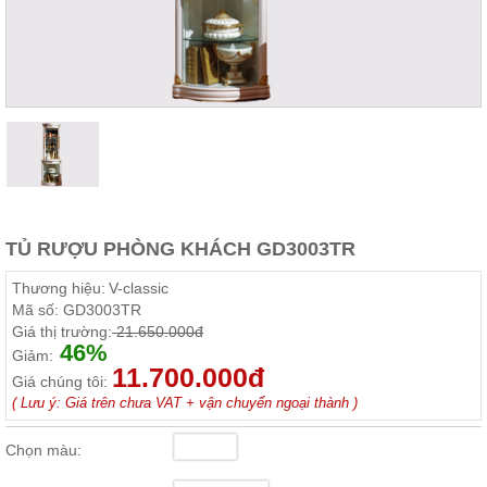
Thất
Phòng
Khách
Sofa,
tủ
rượu,
Bàn
trà...
Nội
Thất
Phòng
TỦ RƯỢU PHÒNG KHÁCH GD3003TR
Ngủ
Giường
Thương hiệu:
V-classic
ngủ, tủ
Mã số:
GD3003TR
áo, bàn
Giá thị trường:
21.650.000đ
trang
46%
điểm
Giảm:
11.700.000đ
Giá chúng tôi:
Nội
( Lưu ý: Giá trên chưa VAT + vận chuyển ngoại thành )
Thất
Phòng
Chọn màu:
Ăn
Bàn