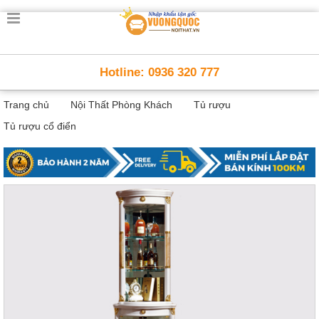
Trang
chủ
Nội
Hotline: 0936 320 777
Thất
Thông
Trang chủ
Nội Thất Phòng Khách
Tủ rượu
Minh
Nội
Tủ rượu cổ điển
thất
thông
minh
Nội
Thất
Trẻ
Em
Giường
tầng,
bàn
học, tủ
sách
Nội