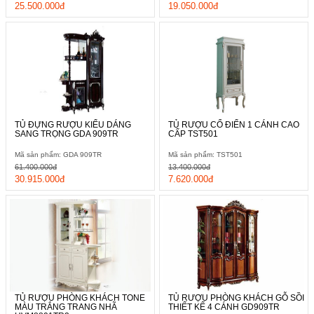
25.500.000đ
19.050.000đ
TỦ ĐỰNG RƯỢU KIỂU DÁNG
TỦ RƯỢU CỔ ĐIỂN 1 CÁNH CAO
SANG TRỌNG GDA 909TR
CẤP TST501
Mã sản phẩm: GDA 909TR
Mã sản phẩm: TST501
61.400.000đ
13.400.000đ
30.915.000đ
7.620.000đ
TỦ RƯỢU PHÒNG KHÁCH TONE
TỦ RƯỢU PHÒNG KHÁCH GỖ SỒI
MÀU TRẮNG TRANG NHÃ
THIẾT KẾ 4 CÁNH GD909TR