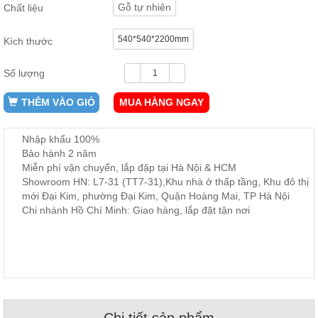
Gỗ tự nhiên
Chất liệu
ăn,
ghế
ăn,
540*540*2200mm
Kích thước
kệ
bếp
Số lượng
Nội
Thất
THÊM VÀO GIỎ
MUA HÀNG NGAY
Ban
Công,
Nhập khẩu 100%
Vườn
Bảo hành 2 năm
Bàn
ghế
Miễn phí vận chuyển, lắp đặp tại Hà Nội & HCM
ban
Showroom HN: L7-31 (TT7-31),Khu nhà ở thấp tầng, Khu đô thị
công,
mới Đại Kim, phường Đại Kim, Quận Hoàng Mai, TP Hà Nội
xích
đu,
Chi nhánh Hồ Chí Minh: Giao hàng, lắp đặt tận nơi
ghế...
Phụ
Kiện
Trang
Trí
Cây
Chi tiết sản phẩm
cảnh