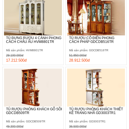
TỦ ĐỰNG RƯỢU 4 CÁNH PHONG
TỦ RƯỢU CỔ ĐIỂN PHONG
CÁCH CHÂU ÂU HVM8801TR
CÁCH PHÁP GDCDB516TR
Mã sản phẩm: HVM8801TR
Mã sản phẩm: GDCDB516TR
29.100.000đ
51.850.000đ
17.212.500đ
28.912.500đ
TỦ RƯỢU PHÒNG KHÁCH GỖ SỒI
TỦ RƯỢU PHÒNG KHÁCH THIẾT
GDCDB509TR
KẾ TRANG NHÃ GD3003TR1
Mã sản phẩm: GDCDB509TR
Mã sản phẩm: GD3003TR1
49.300.000đ
36.500.000đ