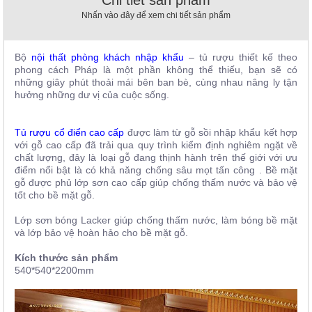
, đồ
Nhấn vào đây để xem chi tiết sản phẩm
trang
trí
Bộ
nội thất phòng khách nhập khẩu
– tủ rượu thiết kế theo
Nội
phong cách Pháp là một phần không thể thiếu, bạn sẽ có
Thất
những giây phút thoải mái bên ban bè, cùng nhau nâng ly tận
Nhà
hưởng những dư vị của cuộc sống.
Hàng
Nội
Thất
Tủ rượu cổ điển cao cấp
được làm từ gỗ sồi nhập khẩu kết hợp
Nhà
với gỗ cao cấp đã trải qua quy trình kiểm định nghiêm ngặt về
Hàng
chất lượng, đây là loại gỗ đang thịnh hành trên thế giới với ưu
điểm nổi bật là có khả năng chống sâu mọt tấn công . Bề mặt
gỗ được phủ lớp sơn cao cấp giúp chống thấm nước và bảo vệ
tốt cho bề mặt gỗ.
Lớp sơn bóng Lacker giúp chống thấm nước, làm bóng bề mặt
và lớp bảo vệ hoàn hảo cho bề mặt gỗ.
Kích thước sản phẩm
540*540*2200mm