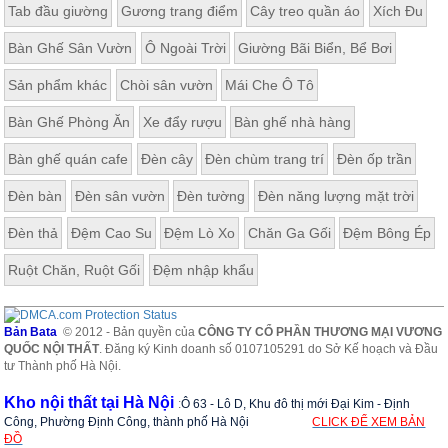
Tab đầu giường
Gương trang điểm
Cây treo quần áo
Xích Đu
Bàn Ghế Sân Vườn
Ô Ngoài Trời
Giường Bãi Biển, Bể Bơi
Sản phẩm khác
Chòi sân vườn
Mái Che Ô Tô
Bàn Ghế Phòng Ăn
Xe đẩy rượu
Bàn ghế nhà hàng
Bàn ghế quán cafe
Đèn cây
Đèn chùm trang trí
Đèn ốp trần
Đèn bàn
Đèn sân vườn
Đèn tường
Đèn năng lượng mặt trời
Đèn thả
Đệm Cao Su
Đệm Lò Xo
Chăn Ga Gối
Đệm Bông Ép
Ruột Chăn, Ruột Gối
Đệm nhập khẩu
Bản Bata
© 2012 - Bản quyền của
CÔNG TY CỔ PHẦN THƯƠNG MẠI VƯƠNG
QUỐC NỘI THẤT
. Đăng ký Kinh doanh số 0107105291 do Sở Kế hoạch và Đầu
tư Thành phố Hà Nội.
Kho nội thất tại Hà Nội
:
Ô 63 - Lô D, Khu đô thị mới Đại Kim - Định
Công, Phường Định Công, thành phố Hà Nội
CLICK ĐỂ XEM BẢN
ĐỒ