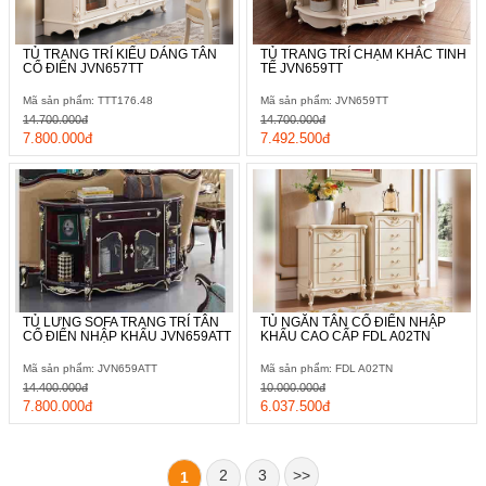
TỦ TRANG TRÍ KIỂU DÁNG TÂN
TỦ TRANG TRÍ CHẠM KHẮC TINH
CỔ ĐIỂN JVN657TT
TẾ JVN659TT
Mã sản phẩm: TTT176.48
Mã sản phẩm: JVN659TT
14.700.000đ
14.700.000đ
7.800.000đ
7.492.500đ
TỦ LƯNG SOFA TRANG TRÍ TÂN
TỦ NGĂN TÂN CỔ ĐIỂN NHẬP
CỔ ĐIỂN NHẬP KHẨU JVN659ATT
KHẨU CAO CẤP FDL A02TN
Mã sản phẩm: JVN659ATT
Mã sản phẩm: FDL A02TN
14.400.000đ
10.000.000đ
7.800.000đ
6.037.500đ
2
3
>>
1