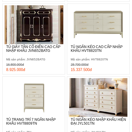
TỦ GIÀY TÂN CỔ ĐIỂN CAO CẤP
TỦ NGĂN KÉO CAO CẤP NHẬP
NHẬP KHẨU JVN652BATG
KHẨU HVT8820TN
Mã sản phẩm: JVN652BATG
Mã sản phẩm: HVT8820TN
16.800.000đ
28.700.000đ
8.925.000đ
15.337.500đ
TỦ TRANG TRÍ 7 NGĂN NHẬP
TỦ NGĂN KÉO NHẬP KHẨU HIỆN
KHẨU HVT8809TN
ĐẠI JYL501TN