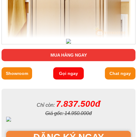
MUA HÀNG NGAY
Showroom
Gọi ngay
Chat ngay
7.837.500đ
Chỉ còn:
Giá gốc:
14.950.000đ