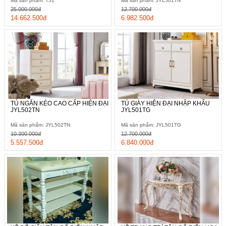
Mã sản phẩm: T51
Mã sản phẩm: JYL501TN
25.000.000đ
12.700.000đ
14.662.500đ
6.982.500đ
TỦ NGĂN KÉO CAO CẤP HIỆN ĐẠI
TỦ GIÀY HIỆN ĐẠI NHẬP KHẨU
JYL502TN
JYL501TG
Mã sản phẩm: JYL502TN
Mã sản phẩm: JYL501TG
10.300.000đ
12.700.000đ
5.557.500đ
6.840.000đ