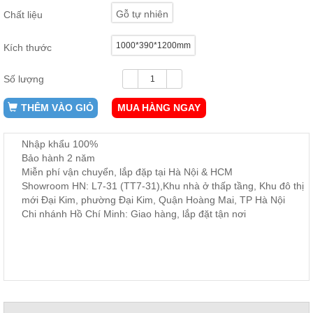
ăn,
Gỗ tự nhiên
Chất liệu
ghế
ăn,
kệ
1000*390*1200mm
Kích thước
bếp
Nội
Số lượng
Thất
THÊM VÀO GIỎ
MUA HÀNG NGAY
Ban
Công,
Vườn
Nhập khẩu 100%
Bàn
Bảo hành 2 năm
ghế
Miễn phí vận chuyển, lắp đặp tại Hà Nội & HCM
ban
công,
Showroom HN: L7-31 (TT7-31),Khu nhà ở thấp tầng, Khu đô thị
xích
mới Đại Kim, phường Đại Kim, Quận Hoàng Mai, TP Hà Nội
đu,
Chi nhánh Hồ Chí Minh: Giao hàng, lắp đặt tận nơi
ghế...
Phụ
Kiện
Trang
Trí
Cây
cảnh