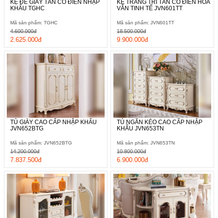
KỆ ĐỂ GIẦY TÂN CỔ ĐIỂN NHẬP
KỆ TRANG TRÍ TÂN CỔ ĐIỂN HOA
KHẨU TGHC
VĂN TINH TẾ JVN601TT
Mã sản phẩm: TGHC
Mã sản phẩm: JVN601TT
4.600.000đ
18.500.000đ
2.625.000đ
9.900.000đ
TỦ GIÀY CAO CẤP NHẬP KHẨU
TỦ NGĂN KÉO CAO CẤP NHẬP
JVN652BTG
KHẨU JVN653TN
Mã sản phẩm: JVN652BTG
Mã sản phẩm: JVN653TN
14.200.000đ
10.800.000đ
7.837.500đ
6.900.000đ