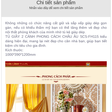
Chi tiết sản phẩm
, đồ
trang
Nhấn vào đây để xem chi tiết sản phẩm
trí
Nội
Không những có chức năng cất giữ và sắp xếp giày dép gọn
Thất
gàn, nếu có khiếu thẩm mỹ bạn có thể tăng thêm vẻ đẹp cho
Nhà
nội thất phòng khách của mình nhờ tủ kệ giày dép.
TỦ GIẦY 2 CÁNH PHONG CÁCH CHÂU ÂU SCS-FH115 kiểu
Hàng
dáng hiện đại, mang lại nét đẹp cho căn nhà bạn, giúp bạn tiết
Nội
kiệm chi tiêu cho gia đình.
Thất
Nhà
Kích thước:
Hàng
1000*390*1200mm