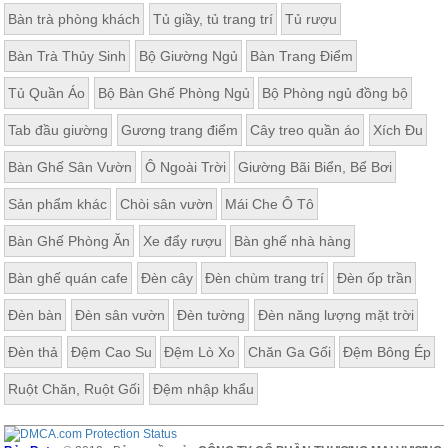
Bàn trà phòng khách
Tủ giầy, tủ trang trí
Tủ rượu
Bàn Trà Thủy Sinh
Bộ Giường Ngủ
Bàn Trang Điểm
Tủ Quần Áo
Bộ Bàn Ghế Phòng Ngủ
Bộ Phòng ngủ đồng bộ
Tab đầu giường
Gương trang điểm
Cây treo quần áo
Xích Đu
Bàn Ghế Sân Vườn
Ô Ngoài Trời
Giường Bãi Biển, Bể Bơi
Sản phẩm khác
Chòi sân vườn
Mái Che Ô Tô
Bàn Ghế Phòng Ăn
Xe đẩy rượu
Bàn ghế nhà hàng
Bàn ghế quán cafe
Đèn cây
Đèn chùm trang trí
Đèn ốp trần
Đèn bàn
Đèn sân vườn
Đèn tường
Đèn năng lượng mặt trời
Đèn thả
Đệm Cao Su
Đệm Lò Xo
Chăn Ga Gối
Đệm Bông Ép
Ruột Chăn, Ruột Gối
Đệm nhập khẩu