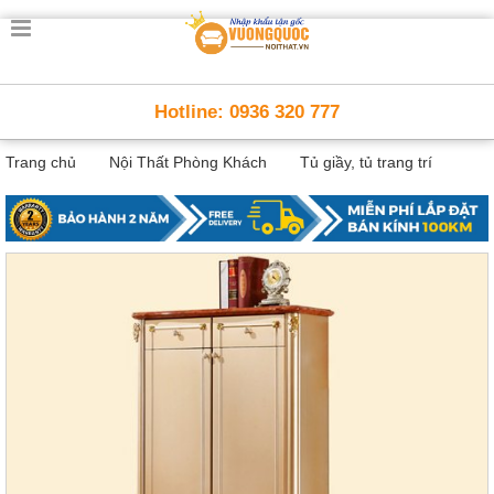
Trang
chủ
Nội
Hotline: 0936 320 777
Thất
Thông
Trang chủ
Nội Thất Phòng Khách
Tủ giầy, tủ trang trí
Minh
Nội
thất
thông
minh
Nội
Thất
Trẻ
Em
Giường
tầng,
bàn
học, tủ
sách
Nội