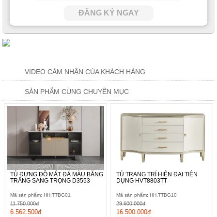
ĐĂNG KÝ NGAY
VIDEO CẢM NHẬN CỦA KHÁCH HÀNG
SẢN PHẨM CÙNG CHUYÊN MỤC
TỦ ĐỰNG ĐỒ MẶT ĐÁ MÀU BĂNG
TỦ TRANG TRÍ HIỆN ĐẠI TIỆN
TRẮNG SANG TRỌNG D3553
DỤNG HVT8803TT
Mã sản phẩm: HH.TTBG01
Mã sản phẩm: HH.TTBG10
11.750.000đ
29.600.000đ
6.562.500đ
16.500.000đ