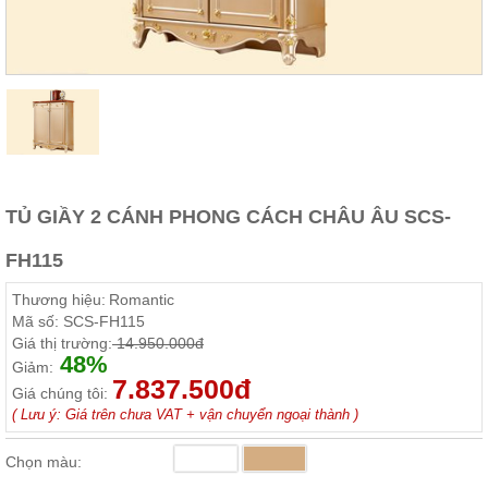
Thất
Phòng
Khách
Sofa,
tủ
rượu,
Bàn
trà...
Nội
TỦ GIẦY 2 CÁNH PHONG CÁCH CHÂU ÂU SCS-
Thất
Phòng
FH115
Ngủ
Giường
Thương hiệu:
Romantic
ngủ, tủ
áo, bàn
Mã số:
SCS-FH115
trang
Giá thị trường:
14.950.000đ
điểm
48%
Giảm:
7.837.500đ
Nội
Giá chúng tôi:
( Lưu ý: Giá trên chưa VAT + vận chuyển ngoại thành )
Thất
Phòng
Chọn màu:
Ăn
Bàn