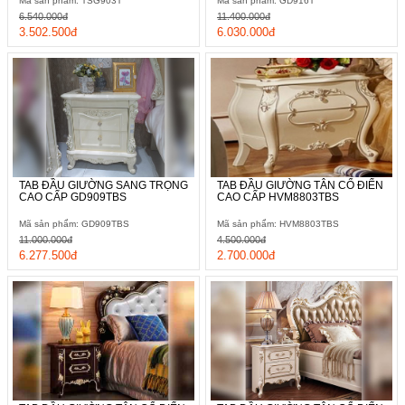
Mã sản phẩm: TSG903T
Mã sản phẩm: GD916T
6.540.000đ
11.400.000đ
3.502.500đ
6.030.000đ
TAB ĐẦU GIƯỜNG SANG TRỌNG
TAB ĐẦU GIƯỜNG TÂN CỔ ĐIỂN
CAO CẤP GD909TBS
CAO CẤP HVM8803TBS
Mã sản phẩm: GD909TBS
Mã sản phẩm: HVM8803TBS
11.000.000đ
4.500.000đ
6.277.500đ
2.700.000đ