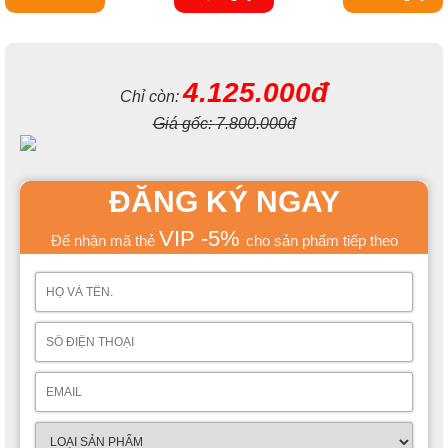
4.125.000đ
Chỉ còn:
Giá gốc:
7.800.000đ
ĐĂNG KÝ NGAY
VIP -5%
Để nhận mã thẻ
cho sản phẩm tiếp theo