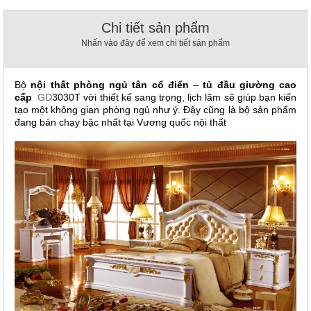
, đồ
trang
Chi tiết sản phẩm
trí
Nhấn vào đây để xem chi tiết sản phẩm
Nội
Thất
Bộ
nội thất phòng ngủ tân cổ điển
–
tủ đầu giường cao
Nhà
cấp
GD
3030T
với thiết kế sang trọng, lịch lãm sẽ giúp bạn kiến
Hàng
tạo một không gian phòng ngủ như ý. Đây cũng là bộ sản phẩm
Nội
đang bán chạy bậc nhất tại Vương quốc nội thất
Thất
Nhà
Hàng