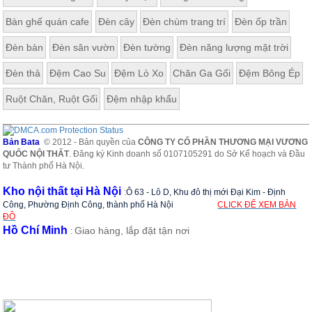
Bàn ghế quán cafe
Đèn cây
Đèn chùm trang trí
Đèn ốp trần
Đèn bàn
Đèn sân vườn
Đèn tường
Đèn năng lượng mặt trời
Đèn thả
Đệm Cao Su
Đệm Lò Xo
Chăn Ga Gối
Đệm Bông Ép
Ruột Chăn, Ruột Gối
Đệm nhập khẩu
Bản Bata
© 2012 - Bản quyền của
CÔNG TY CỔ PHẦN THƯƠNG MẠI VƯƠNG
QUỐC NỘI THẤT
. Đăng ký Kinh doanh số 0107105291 do Sở Kế hoạch và Đầu
tư Thành phố Hà Nội.
Kho nội thất tại Hà Nội
:
Ô 63 - Lô D, Khu đô thị mới Đại Kim - Định
Công, Phường Định Công, thành phố Hà Nội
CLICK ĐỂ XEM BẢN
ĐỒ
Hồ Chí Minh
Giao hàng, lắp đặt tận nơi
: