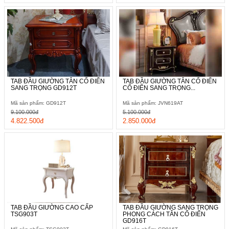
TAB ĐẦU GIƯỜNG TÂN CỔ ĐIỂN
TAB ĐẦU GIƯỜNG TÂN CỔ ĐIỂN
SANG TRỌNG GD912T
CỔ ĐIỂN SANG TRỌNG...
Mã sản phẩm: GD912T
Mã sản phẩm: JVN619AT
9.100.000đ
5.100.000đ
4.822.500đ
2.850.000đ
TAB ĐẦU GIƯỜNG CAO CẤP
TAB ĐẦU GIƯỜNG SANG TRỌNG
TSG903T
PHONG CÁCH TÂN CỔ ĐIỂN
GD916T