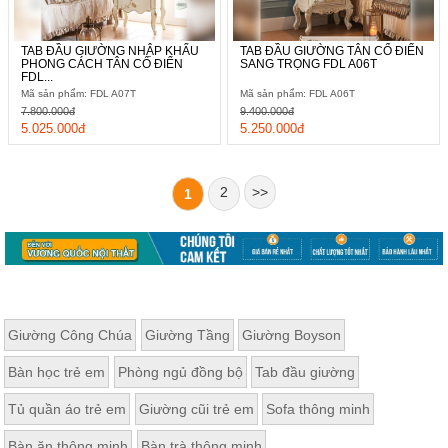
TAB ĐẦU GIƯỜNG NHẬP KHẨU
TAB ĐẦU GIƯỜNG TÂN CỔ ĐIỂN
PHONG CÁCH TÂN CỔ ĐIỂN
SANG TRỌNG FDL A06T
FDL...
Mã sản phẩm: FDL A07T
Mã sản phẩm: FDL A06T
7.800.000đ
9.400.000đ
5.025.000đ
5.250.000đ
2
>>
1
Giường Công Chúa
Giường Tầng
Giường Boyson
Bàn học trẻ em
Phòng ngủ đồng bộ
Tab đầu giường
Tủ quần áo trẻ em
Giường cũi trẻ em
Sofa thông minh
Bàn ăn thông minh
Bàn trà thông minh