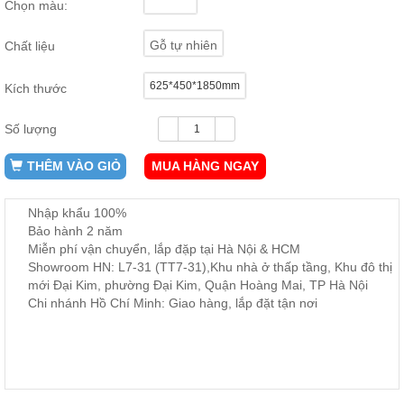
Chọn màu:
ăn,
ghế
ăn,
Gỗ tự nhiên
Chất liệu
kệ
bếp
625*450*1850mm
Kích thước
Nội
Thất
Số lượng
Ban
Công,
THÊM VÀO GIỎ
MUA HÀNG NGAY
Vườn
Bàn
ghế
Nhập khẩu 100%
ban
Bảo hành 2 năm
công,
Miễn phí vận chuyển, lắp đặp tại Hà Nội & HCM
xích
đu,
Showroom HN: L7-31 (TT7-31),Khu nhà ở thấp tầng, Khu đô thị
ghế...
mới Đại Kim, phường Đại Kim, Quận Hoàng Mai, TP Hà Nội
Chi nhánh Hồ Chí Minh: Giao hàng, lắp đặt tận nơi
Phụ
Kiện
Trang
Trí
Cây
cảnh