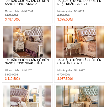
TAB ĐẦU GIƯỜNG TÂN CỔ ĐIỂN
TAB ĐẦU GIƯỜNG TÂN CỔ ĐIỂN
SANG TRỌNG JVN620AT
NHẬP KHẨU JVN617T
Mã sản phẩm: JVN620AT
Mã sản phẩm: JVN617T
6.800.000đ
6.500.000đ
3.487.500đ
3.375.000đ
TAB ĐẦU GIƯỜNG TÂN CỔ ĐIỂN
TAB ĐẦU GIƯỜNG TÂN CỔ ĐIỂN
SANG TRỌNG NHẬP KHẨU...
CAO CẤP FDL A09T
Mã sản phẩm: JVN620T
Mã sản phẩm: FDL A09T
5.900.000đ
6.700.000đ
3.112.500đ
3.937.500đ