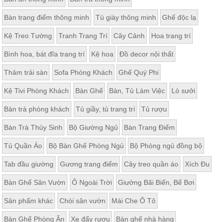
Bàn trang điểm thông minh
Tủ giày thông minh
Ghế độc lạ
Kệ Treo Tường
Tranh Trang Trí
Cây Cảnh
Hoa trang trí
Bình hoa, bát đĩa trang trí
Kệ hoa
Đồ decor nội thất
Thảm trải sàn
Sofa Phòng Khách
Ghế Quý Phi
Kệ Tivi Phòng Khách
Bàn Ghế
Bàn, Tủ Làm Việc
Lò sưởi
Bàn trà phòng khách
Tủ giầy, tủ trang trí
Tủ rượu
Bàn Trà Thủy Sinh
Bộ Giường Ngủ
Bàn Trang Điểm
Tủ Quần Áo
Bộ Bàn Ghế Phòng Ngủ
Bộ Phòng ngủ đồng bộ
Tab đầu giường
Gương trang điểm
Cây treo quần áo
Xích Đu
Bàn Ghế Sân Vườn
Ô Ngoài Trời
Giường Bãi Biển, Bể Bơi
Sản phẩm khác
Chòi sân vườn
Mái Che Ô Tô
Bàn Ghế Phòng Ăn
Xe đẩy rượu
Bàn ghế nhà hàng