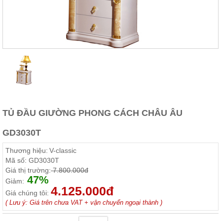
Thất
Phòng
Khách
Sofa,
tủ
rượu,
Bàn
trà...
Nội
Thất
Phòng
TỦ ĐẦU GIƯỜNG PHONG CÁCH CHÂU ÂU
Ngủ
Giường
GD3030T
ngủ, tủ
áo, bàn
Thương hiệu:
V-classic
trang
điểm
Mã số:
GD3030T
Giá thị trường:
7.800.000đ
Nội
47%
Giảm:
4.125.000đ
Thất
Giá chúng tôi:
Phòng
( Lưu ý: Giá trên chưa VAT + vận chuyển ngoại thành )
Ăn
Bàn