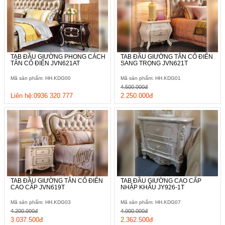
TAB ĐẦU GIƯỜNG PHONG CÁCH
TAB ĐẦU GIƯỜNG TÂN CỔ ĐIỂN
TÂN CỔ ĐIỂN JVN621AT
SANG TRỌNG JVN621T
Mã sản phẩm: HH.KDG00
Mã sản phẩm: HH.KDG01
4.500.000đ
Liên hệ:0936 320 777
2.250.000đ
TAB ĐẦU GIƯỜNG TÂN CỔ ĐIỂN
TAB ĐẦU GIƯỜNG CAO CẤP
CAO CẤP JVN619T
NHẬP KHẨU JY926-1T
Mã sản phẩm: HH.KDG03
Mã sản phẩm: HH.KDG07
4.200.000đ
4.000.000đ
3.037.500đ
2.362.500đ