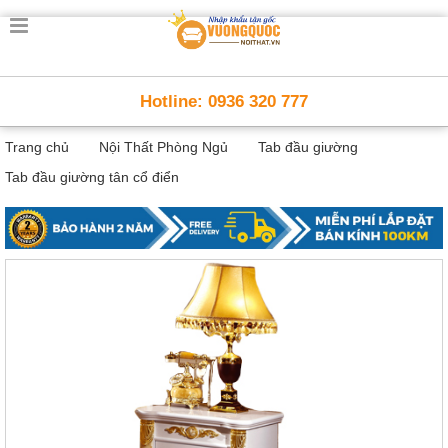
Trang
chủ
Nội
Hotline: 0936 320 777
Thất
Thông
Trang chủ
Nội Thất Phòng Ngủ
Tab đầu giường
Minh
Nội
Tab đầu giường tân cổ điển
thất
thông
minh
Nội
Thất
Trẻ
Em
Giường
tầng,
bàn
học, tủ
sách
Nội