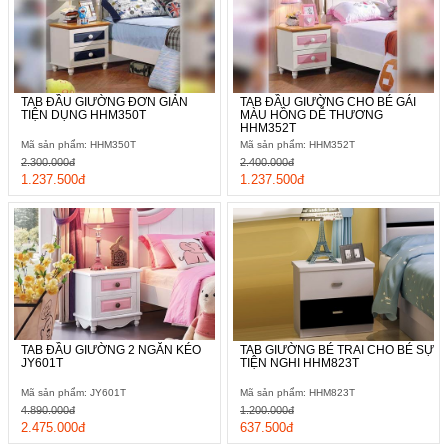
TAB ĐẦU GIƯỜNG ĐƠN GIẢN
TAB ĐẦU GIƯỜNG CHO BÉ GÁI
TIỆN DỤNG HHM350T
MÀU HỒNG DỄ THƯƠNG
HHM352T
Mã sản phẩm: HHM350T
Mã sản phẩm: HHM352T
2.300.000đ
2.400.000đ
1.237.500đ
1.237.500đ
TAB ĐẦU GIƯỜNG 2 NGĂN KÉO
TAB GIƯỜNG BÉ TRAI CHO BÉ SỰ
JY601T
TIỆN NGHI HHM823T
Mã sản phẩm: JY601T
Mã sản phẩm: HHM823T
4.890.000đ
1.200.000đ
2.475.000đ
637.500đ