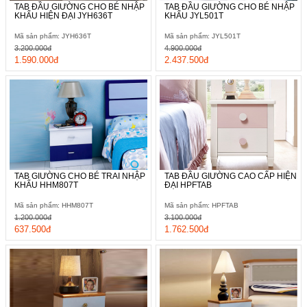
TAB ĐẦU GIƯỜNG CHO BÉ NHẬP
TAB ĐẦU GIƯỜNG CHO BÉ NHẬP
KHẨU HIỆN ĐẠI JYH636T
KHẨU JYL501T
Mã sản phẩm: JYH636T
Mã sản phẩm: JYL501T
3.200.000đ
4.900.000đ
1.590.000đ
2.437.500đ
TAB GIƯỜNG CHO BÉ TRAI NHẬP
TAB ĐẦU GIƯỜNG CAO CẤP HIỆN
KHẨU HHM807T
ĐẠI HPFTAB
Mã sản phẩm: HHM807T
Mã sản phẩm: HPFTAB
1.200.000đ
3.100.000đ
637.500đ
1.762.500đ