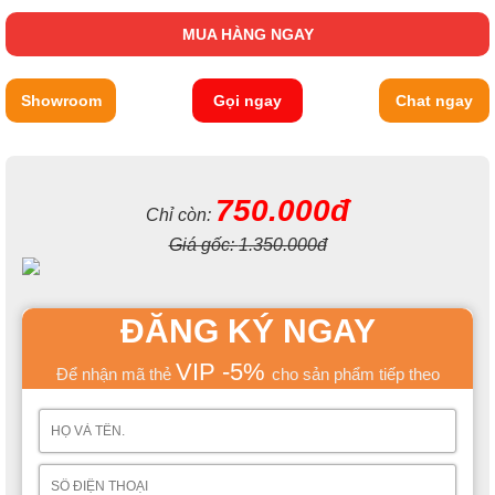
MUA HÀNG NGAY
Showroom
Gọi ngay
Chat ngay
750.000đ
Chỉ còn:
Giá gốc:
1.350.000đ
ĐĂNG KÝ NGAY
VIP -5%
Để nhận mã thẻ
cho sản phẩm tiếp theo