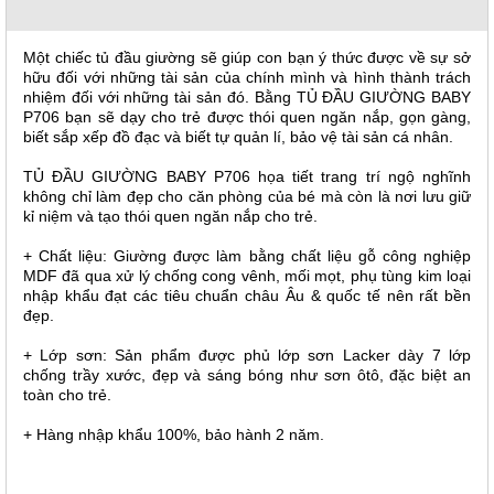
, đồ
trang
trí
Một chiếc tủ đầu giường sẽ giúp con bạn ý thức được về sự sở
hữu đối với những tài sản của chính mình và hình thành trách
Nội
nhiệm đối với những tài sản đó. Bằng TỦ ĐẦU GIƯỜNG BABY
Thất
P706 bạn sẽ dạy cho trẻ được thói quen ngăn nắp, gọn gàng,
biết sắp xếp đồ đạc và biết tự quản lí, bảo vệ tài sản cá nhân.
Nhà
Hàng
TỦ ĐẦU GIƯỜNG BABY P706 họa tiết trang trí ngộ nghĩnh
Nội
không chỉ làm đẹp cho căn phòng của bé mà còn là nơi lưu giữ
Thất
kỉ niệm và tạo thói quen ngăn nắp cho trẻ.
Nhà
Hàng
+ Chất liệu: Giường được làm bằng chất liệu gỗ công nghiệp
MDF đã qua xử lý chống cong vênh, mối mọt, phụ tùng kim loại
nhập khẩu đạt các tiêu chuẩn châu Âu & quốc tế nên rất bền
đẹp.
+ Lớp sơn: Sản phẩm được phủ lớp sơn Lacker dày 7 lớp
chống trầy xước, đẹp và sáng bóng như sơn ôtô, đặc biệt an
toàn cho trẻ.
+ Hàng nhập khẩu 100%, bảo hành 2 năm.