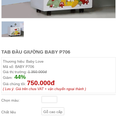
Thất
Phòng
Khách
Sofa,
tủ
rượu,
Bàn
trà...
Nội
Thất
TAB ĐẦU GIƯỜNG BABY P706
Phòng
Thương hiệu:
Baby Love
Ngủ
Mã số:
BABY P706
Giường
Giá thị trường:
1.350.000đ
ngủ, tủ
44%
áo, bàn
Giảm:
trang
750.000đ
Giá chúng tôi:
điểm
( Lưu ý: Giá trên chưa VAT + vận chuyển ngoại thành )
Nội
Thất
Chọn màu:
Phòng
Ăn
Gỗ cao cấp
Chất liệu
Bàn