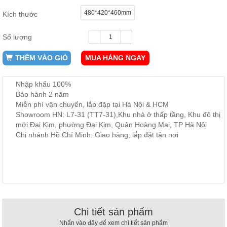
ăn,
480*420*460mm
ghế
Kích thước
ăn,
kệ
bếp
Số lượng
Nội
THÊM VÀO GIỎ
MUA HÀNG NGAY
Thất
Ban
Nhập khẩu 100%
Công,
Bảo hành 2 năm
Vườn
Miễn phí vận chuyển, lắp đặp tại Hà Nội & HCM
Bàn
Showroom HN: L7-31 (TT7-31),Khu nhà ở thấp tầng, Khu đô thị
ghế
mới Đại Kim, phường Đại Kim, Quận Hoàng Mai, TP Hà Nội
ban
công,
Chi nhánh Hồ Chí Minh: Giao hàng, lắp đặt tận nơi
xích
đu,
ghế...
Phụ
Kiện
Trang
Trí
Chi tiết sản phẩm
Cây
Nhấn vào đây để xem chi tiết sản phẩm
cảnh