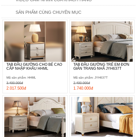
SẢN PHẨM CÙNG CHUYÊN MỤC
TAB ĐẦU GIƯỜNG CHO BÉ CAO
TAB ĐẦU GIƯỜNG TRẺ EM ĐƠN
CẤP NHẬP KHẨU HHML
GIẢN TRANG NHÃ JYH637T
Mã sản phẩm: HHML
Mã sản phẩm: JYH637T
3.400.000đ
2.400.000đ
2.017.500đ
1.740.000đ