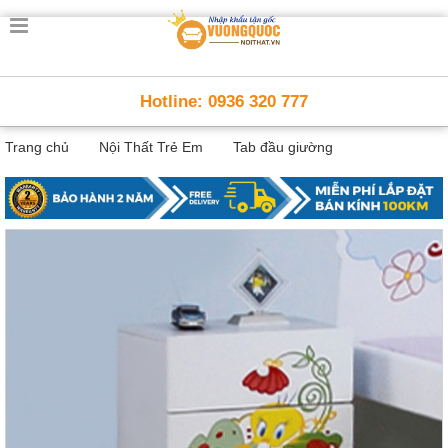
Trang
chủ
Nội
Hotline: 0936 320 777
Thất
Thông
Trang chủ
Nội Thất Trẻ Em
Tab đầu giường
Minh
Nội
thất
thông
minh
Nội
Thất
Trẻ
Em
Giường
tầng,
bàn
học, tủ
sách
Nội