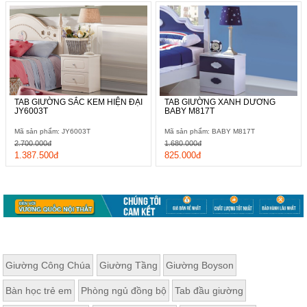
TAB GIƯỜNG SẮC KEM HIỆN ĐẠI
TAB GIƯỜNG XANH DƯƠNG
JY6003T
BABY M817T
Mã sản phẩm: JY6003T
Mã sản phẩm: BABY M817T
2.700.000đ
1.680.000đ
1.387.500đ
825.000đ
Giường Công Chúa
Giường Tầng
Giường Boyson
Bàn học trẻ em
Phòng ngủ đồng bộ
Tab đầu giường