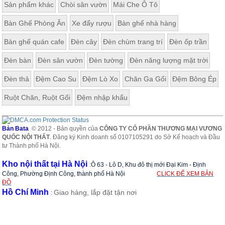
Sản phẩm khác
Chòi sân vườn
Mái Che Ô Tô
Bàn Ghế Phòng Ăn
Xe đẩy rượu
Bàn ghế nhà hàng
Bàn ghế quán cafe
Đèn cây
Đèn chùm trang trí
Đèn ốp trần
Đèn bàn
Đèn sân vườn
Đèn tường
Đèn năng lượng mặt trời
Đèn thả
Đệm Cao Su
Đệm Lò Xo
Chăn Ga Gối
Đệm Bông Ép
Ruột Chăn, Ruột Gối
Đệm nhập khẩu
Bản Bata
© 2012 - Bản quyền của
CÔNG TY CỔ PHẦN THƯƠNG MẠI VƯƠNG
QUỐC NỘI THẤT
. Đăng ký Kinh doanh số 0107105291 do Sở Kế hoạch và Đầu
tư Thành phố Hà Nội.
Kho nội thất tại Hà Nội
:
Ô 63 - Lô D, Khu đô thị mới Đại Kim - Định
Công, Phường Định Công, thành phố Hà Nội
CLICK ĐỂ XEM BẢN
ĐỒ
Hồ Chí Minh
Giao hàng, lắp đặt tận nơi
: