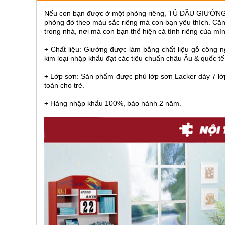
ăn,
Nếu con bạn được ở một phòng riêng, TỦ ĐẦU GIƯỞNG B
ghế
ăn,
phòng đó theo màu sắc riêng mà con bạn yêu thích. Căn
kệ
trong nhà, nơi mà con bạn thể hiện cá tính riêng của mì
bếp
+ Chất liệu: Giường được làm bằng chất liệu gỗ công 
Nội
kim loại nhập khẩu đạt các tiêu chuẩn châu Âu & quốc tế
Thất
+ Lớp sơn: Sản phẩm được phủ lớp sơn Lacker dày 7 lớp
Ban
toàn cho trẻ.
Công,
Vườn
+ Hàng nhập khẩu 100%, bảo hành 2 năm.
Bàn
ghế
ban
công,
xích
đu,
ghế...
Phụ
Kiện
Trang
Trí
Cây
cảnh