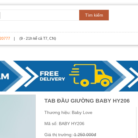
Tìm kiếm
20777
| (9 - 21h kể cả T7, CN)
TAB ĐẦU GIƯỜNG BABY HY206
Thương hiệu:
Baby Love
Mã số:
BABY HY206
Giá thị trường:
1.250.000đ