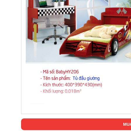
, đồ
trang
trí
Nội
Thất
Nhà
Hàng
Nội
Thất
Nhà
Hàng
MUA