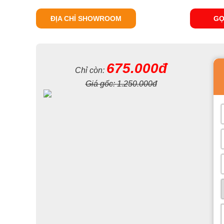
ĐỊA CHỈ SHOWROOM
GỌ
675.000đ
Chỉ còn:
Giá gốc:
1.250.000đ