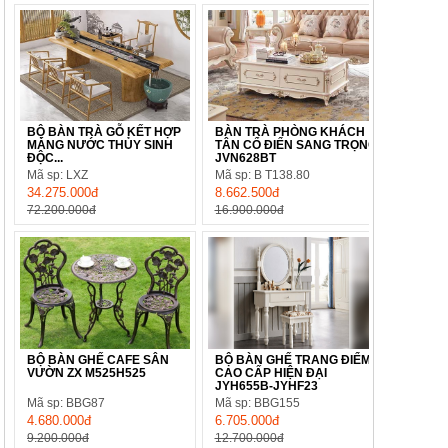
BỘ BÀN TRÀ GỖ KẾT HỢP
BÀN TRÀ PHÒNG KHÁCH
MÁNG NƯỚC THỦY SINH
TÂN CỔ ĐIỂN SANG TRỌNG
ĐỘC...
JVN628BT
Mã sp: LXZ
Mã sp: B T138.80
34.275.000đ
8.662.500đ
72.200.000đ
16.900.000đ
BỘ BÀN GHẾ CAFE SÂN
BỘ BÀN GHẾ TRANG ĐIỂM
VƯỜN ZX M525H525
CAO CẤP HIỆN ĐẠI
JYH655B-JYHF23
Mã sp: BBG87
Mã sp: BBG155
4.680.000đ
6.705.000đ
9.200.000đ
12.700.000đ