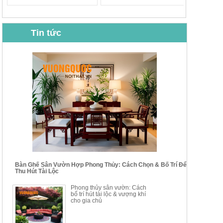
Tin tức
BỘ BÀN GHẾ CAFE NHẬP
BỘ BÀN TRÀ GỖ TỰ NHIÊN
KHẨU CAO CẤP HOY7006
PHONG CÁCH TRUNG HOA
KIỂU MỚI...
Mã sp: BT135
Mã sp: BT138.80
14.178.750đ
20.250.000đ
24.700.000đ
39.150.000đ
Bàn Ghế Sân Vườn Hợp Phong Thủy: Cách Chọn & Bố Trí Để
Thu Hút Tài Lộc
BỘ BÀN TRÀ GỖ PHONG
BỘ BÀN GHẾ CAFE KIỂU
Phong thủy sân vườn: Cách
CÁCH MỚI KẾT HỢP KHAY
DÁNG ĐƠN GIẢN HIỆN ĐẠI
bố trí hút tài lộc & vượng khí
NHÚNG TRÀ YDX
HOY8010
cho gia chủ
Mã sp: BT150.46
Mã sp: BBA90
17.617.500đ
9.217.500đ