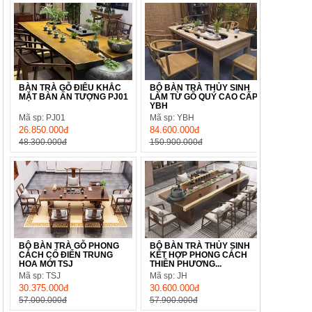
BÀN TRÀ GỖ ĐIÊU KHẮC
BỘ BÀN TRÀ THỦY SINH
MẶT BÀN ẤN TƯỢNG PJ01
LÀM TỪ GỖ QUÝ CAO CẤP
YBH
Mã sp: PJ01
Mã sp: YBH
26.850.000đ
84.600.000đ
48.300.000đ
150.900.000đ
BỘ BÀN TRÀ GỖ PHONG
BỘ BÀN TRÀ THỦY SINH
CÁCH CỔ ĐIỂN TRUNG
KẾT HỢP PHONG CÁCH
HOA MỚI TSJ
THIỀN PHƯƠNG...
Mã sp: TSJ
Mã sp: JH
30.375.000đ
30.600.000đ
57.000.000đ
57.900.000đ