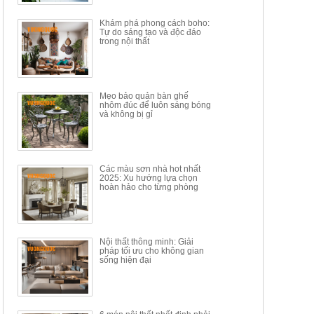
34.100.000đ
16.200.000đ
Khám phá phong cách boho:
Tự do sáng tạo và độc đáo
trong nội thất
Mẹo bảo quản bàn ghế
nhôm đúc để luôn sáng bóng
BÀN GHẾ TRANG ĐIỂM
BỘ BÀN ĂN ĐẢO MẶT ĐÁ
và không bị gỉ
THÔNG MINH HIỆN ĐẠI
PHIẾN AK3699
TÍCH HỢP SẠC...
Mã sp: HH.BTD08
Mã sp: GXD160.76
6.510.000đ
19.965.000đ
11.200.000đ
33.000.000đ
Các màu sơn nhà hot nhất
2025: Xu hướng lựa chọn
hoàn hảo cho từng phòng
Nội thất thông minh: Giải
pháp tối ưu cho không gian
sống hiện đại