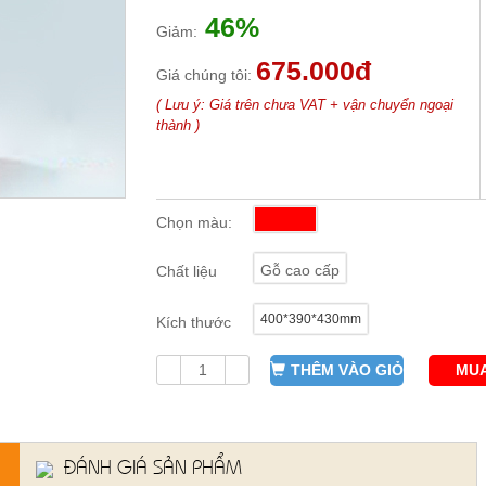
46%
Giảm:
675.000đ
Giá chúng tôi:
( Lưu ý: Giá trên chưa VAT + vận chuyển ngoại
thành )
Chọn màu:
Gỗ cao cấp
Chất liệu
400*390*430mm
Kích thước
THÊM VÀO GIỎ
MUA
ĐÁNH GIÁ SẢN PHẨM