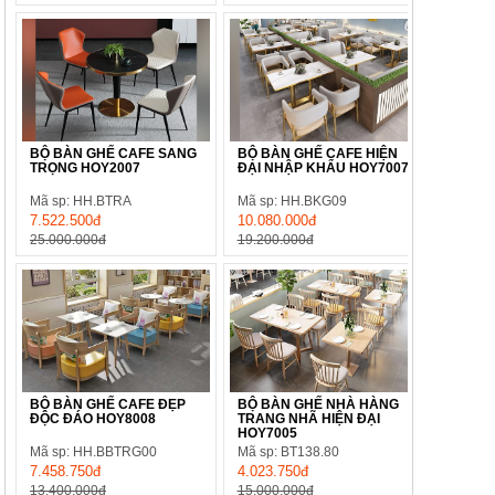
BỘ BÀN GHẾ CAFE SANG
BỘ BÀN GHẾ CAFE HIỆN
TRỌNG HOY2007
ĐẠI NHẬP KHẨU HOY7007
Mã sp: HH.BTRA
Mã sp: HH.BKG09
7.522.500đ
10.080.000đ
25.000.000đ
19.200.000đ
BỘ BÀN GHẾ CAFE ĐẸP
BỘ BÀN GHẾ NHÀ HÀNG
ĐỘC ĐÁO HOY8008
TRANG NHÃ HIỆN ĐẠI
HOY7005
Mã sp: HH.BBTRG00
Mã sp: BT138.80
7.458.750đ
4.023.750đ
13.400.000đ
15.000.000đ