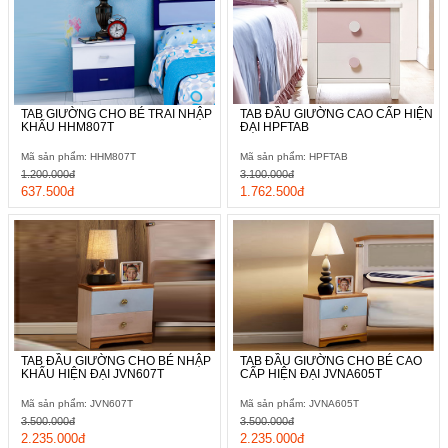
TAB GIƯỜNG CHO BÉ TRAI NHẬP
TAB ĐẦU GIƯỜNG CAO CẤP HIỆN
KHẨU HHM807T
ĐẠI HPFTAB
Mã sản phẩm: HHM807T
Mã sản phẩm: HPFTAB
1.200.000đ
3.100.000đ
637.500đ
1.762.500đ
TAB ĐẦU GIƯỜNG CHO BÉ NHẬP
TAB ĐẦU GIƯỜNG CHO BÉ CAO
KHẨU HIỆN ĐẠI JVN607T
CẤP HIỆN ĐẠI JVNA605T
Mã sản phẩm: JVN607T
Mã sản phẩm: JVNA605T
3.500.000đ
3.500.000đ
2.235.000đ
2.235.000đ