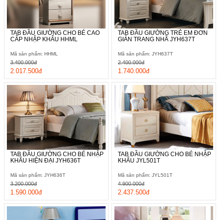
TAB ĐẦU GIƯỜNG CHO BÉ CAO
TAB ĐẦU GIƯỜNG TRẺ EM ĐƠN
CẤP NHẬP KHẨU HHML
GIẢN TRANG NHÃ JYH637T
Mã sản phẩm: HHML
Mã sản phẩm: JYH637T
3.400.000đ
2.400.000đ
2.017.500đ
1.740.000đ
TAB ĐẦU GIƯỜNG CHO BÉ NHẬP
TAB ĐẦU GIƯỜNG CHO BÉ NHẬP
KHẨU HIỆN ĐẠI JYH636T
KHẨU JYL501T
Mã sản phẩm: JYH636T
Mã sản phẩm: JYL501T
3.200.000đ
4.900.000đ
1.590.000đ
2.437.500đ