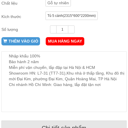
Gỗ tự nhiên
Chất liệu
ăn,
ghế
ăn,
Tủ 5 cánh(2315*600*2200mm)
Kích thước
kệ
bếp
Số lượng
Nội
Thất
THÊM VÀO GIỎ
MUA HÀNG NGAY
Ban
Công,
Nhập khẩu 100%
Vườn
Bảo hành 2 năm
Bàn
ghế
Miễn phí vận chuyển, lắp đặp tại Hà Nội & HCM
ban
Showroom HN: L7-31 (TT7-31),Khu nhà ở thấp tầng, Khu đô thị
công,
mới Đại Kim, phường Đại Kim, Quận Hoàng Mai, TP Hà Nội
xích
đu,
Chi nhánh Hồ Chí Minh: Giao hàng, lắp đặt tận nơi
ghế...
Phụ
Kiện
Trang
Trí
Cây
Chi tiết sản phẩm
cảnh