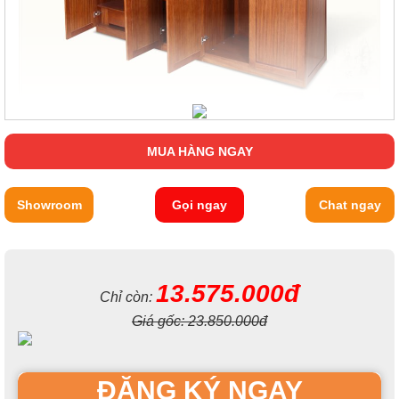
MUA HÀNG NGAY
Showroom
Gọi ngay
Chat ngay
13.575.000đ
Chỉ còn:
Giá gốc:
23.850.000đ
ĐĂNG KÝ NGAY