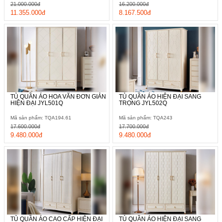
21.000.000đ
16.200.000đ
11.355.000đ
8.167.500đ
TỦ QUẦN ÁO HOA VĂN ĐƠN GIẢN
TỦ QUẦN ÁO HIỆN ĐẠI SANG
HIỆN ĐẠI JYL501Q
TRỌNG JYL502Q
Mã sản phẩm: TQA194.61
Mã sản phẩm: TQA243
17.600.000đ
17.700.000đ
9.480.000đ
9.480.000đ
TỦ QUẦN ÁO CAO CẤP HIỆN ĐẠI
TỦ QUẦN ÁO HIỆN ĐẠI SANG