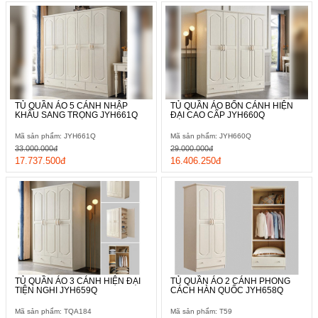
TỦ QUẦN ÁO 5 CÁNH NHẬP
TỦ QUẦN ÁO BỐN CÁNH HIỆN
KHẨU SANG TRỌNG JYH661Q
ĐẠI CAO CẤP JYH660Q
Mã sản phẩm: JYH661Q
Mã sản phẩm: JYH660Q
33.000.000đ
29.000.000đ
17.737.500đ
16.406.250đ
TỦ QUẦN ÁO 3 CÁNH HIỆN ĐẠI
TỦ QUẦN ÁO 2 CÁNH PHONG
TIỆN NGHI JYH659Q
CÁCH HÀN QUỐC JYH658Q
Mã sản phẩm: TQA184
Mã sản phẩm: T59