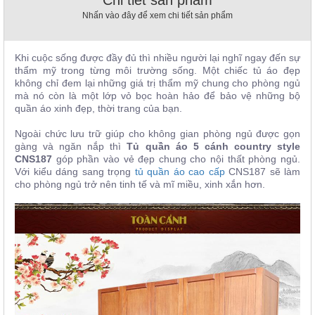
, đồ
Nhấn vào đây để xem chi tiết sản phẩm
trang
trí
Khi cuộc sống được đầy đủ thì nhiều người lại nghĩ ngay đến sự
Nội
thẩm mỹ trong từng môi trường sống. Một chiếc tủ áo đẹp
Thất
không chỉ đem lại những giá trị thẩm mỹ chung cho phòng ngủ
Nhà
mà nó còn là một lớp vỏ bọc hoàn hảo để bảo vệ những bộ
Hàng
quần áo xinh đẹp, thời trang của bạn.
Nội
Thất
Ngoài chức lưu trữ giúp cho không gian phòng ngủ được gọn
Nhà
gàng và ngăn nắp thì
Tủ quần áo 5 cánh country style
Hàng
CNS187
góp phần vào vẻ đẹp chung cho nội thất phòng ngủ.
Với kiểu dáng sang trọng
tủ quần áo cao cấp
CNS187 ​sẽ làm
cho phòng ngủ trở nên tinh tế và mĩ miều, xinh xắn hơn.