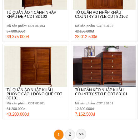
TỦ QUÀN ÁO 4 CÁNH NHẬP
TỦ QUẦN ÁO NHẬP KHẨU
KHẨU ĐẸP CDT 8D103
COUNTRY STYLE CDT 8D102
Mã sản phẩm: CDT 8D103
Mã sản phẩm: CDT 8D102
57.800.000đ
42.150.000đ
39.375.000đ
28.012.500đ
TỦ QUẦN ÁO NHẬP KHẨU
TỦ NGĂN KÉO NHẬP KHẨU
PHONG CÁCH ĐỒNG QUÊ CDT
COUNTRY STYLE CDT 8B101
8D101
Mã sản phẩm: CDT 8D101
Mã sản phẩm: CDT 8B101
61.200.000đ
12.300.000đ
43.200.000đ
7.162.500đ
2
>>
1