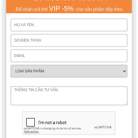
VIP -5%
Để nhận mã thẻ
cho sản phẩm tiếp theo