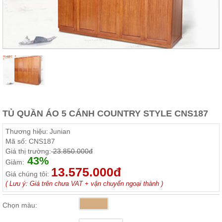
Thất
Phòng
Khách
Sofa,
tủ
rượu,
Bàn
trà...
Nội
Thất
Phòng
TỦ QUẦN ÁO 5 CÁNH COUNTRY STYLE CNS187
Ngủ
Giường
Thương hiệu:
Junian
ngủ, tủ
Mã số:
CNS187
áo, bàn
Giá thị trường:
23.850.000đ
trang
43%
điểm
Giảm:
13.575.000đ
Giá chúng tôi:
Nội
( Lưu ý: Giá trên chưa VAT + vận chuyển ngoại thành )
Thất
Phòng
Chọn màu:
Ăn
Bàn