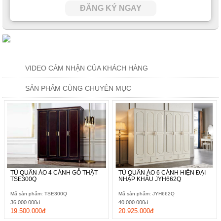
ĐĂNG KÝ NGAY
VIDEO CẢM NHẬN CỦA KHÁCH HÀNG
SẢN PHẨM CÙNG CHUYÊN MỤC
TỦ QUẦN ÁO 4 CÁNH GỖ THẬT
TỦ QUẦN ÁO 6 CÁNH HIỆN ĐẠI
TSE300Q
NHẬP KHẨU JYH662Q
Mã sản phẩm: TSE300Q
Mã sản phẩm: JYH662Q
36.000.000đ
40.000.000đ
19.500.000đ
20.925.000đ