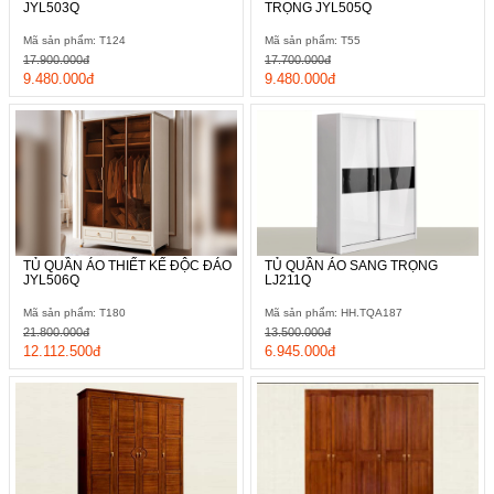
JYL503Q
TRỌNG JYL505Q
Mã sản phẩm: T124
Mã sản phẩm: T55
17.900.000đ
17.700.000đ
9.480.000đ
9.480.000đ
TỦ QUẦN ÁO THIẾT KẾ ĐỘC ĐÁO
TỦ QUẦN ÁO SANG TRỌNG
JYL506Q
LJ211Q
Mã sản phẩm: T180
Mã sản phẩm: HH.TQA187
21.800.000đ
13.500.000đ
12.112.500đ
6.945.000đ