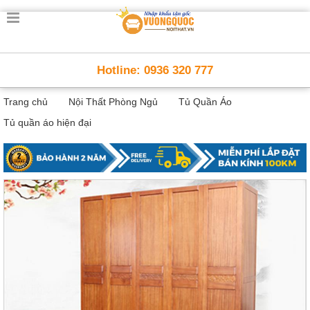
Trang
chủ
Nội
Hotline: 0936 320 777
Thất
Thông
Trang chủ
Nội Thất Phòng Ngủ
Tủ Quần Áo
Minh
Nội
Tủ quần áo hiện đại
thất
thông
minh
Nội
Thất
Trẻ
Em
Giường
tầng,
bàn
học, tủ
sách
Nội