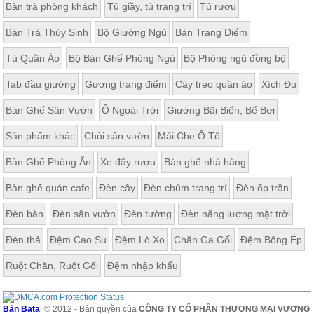
Bàn trà phòng khách
Tủ giầy, tủ trang trí
Tủ rượu
Bàn Trà Thủy Sinh
Bộ Giường Ngủ
Bàn Trang Điểm
Tủ Quần Áo
Bộ Bàn Ghế Phòng Ngủ
Bộ Phòng ngủ đồng bộ
Tab đầu giường
Gương trang điểm
Cây treo quần áo
Xích Đu
Bàn Ghế Sân Vườn
Ô Ngoài Trời
Giường Bãi Biển, Bể Bơi
Sản phẩm khác
Chòi sân vườn
Mái Che Ô Tô
Bàn Ghế Phòng Ăn
Xe đẩy rượu
Bàn ghế nhà hàng
Bàn ghế quán cafe
Đèn cây
Đèn chùm trang trí
Đèn ốp trần
Đèn bàn
Đèn sân vườn
Đèn tường
Đèn năng lượng mặt trời
Đèn thả
Đệm Cao Su
Đệm Lò Xo
Chăn Ga Gối
Đệm Bông Ép
Ruột Chăn, Ruột Gối
Đệm nhập khẩu
Bản Bata
© 2012 - Bản quyền của
CÔNG TY CỔ PHẦN THƯƠNG MẠI VƯƠNG