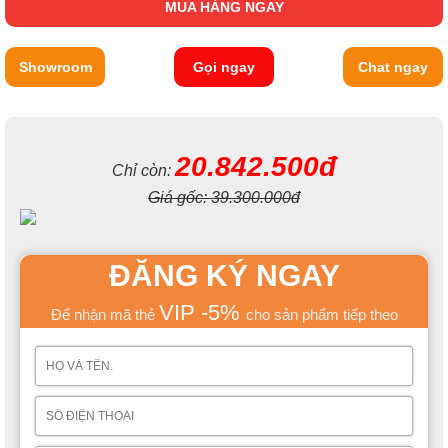
MUA HÀNG NGAY
Showroom
Gọi ngay
Chat ngay
Chiếc giường của BỘ PHÒNG NGỦ TRẺ EM SANG TRỌNG
LSL803 sẽ là phương tiện “chuyên chở” giấc mơ ngọt ngào đến
cho con yêu của bạn. Bé sẽ tận hưởng những phút nghỉ ngơi
20.842.500đ
thoải mái và thú vị sau những giờ học tập, vui chơi trên chiếc
Chỉ còn:
giường êm ái này.
Giá gốc:
39.300.000đ
ĐĂNG KÝ NGAY
VIP -5%
Để nhận mã thẻ
cho sản phẩm tiếp theo