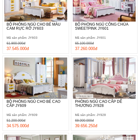
BỘ PHÒNG NGỦ CHO BÉ MÀU
BỘ PHÒNG NGỦ CÔNG CHÚA
CAM RỰC RỠ JY603
SWEETPINK JY601
Mã sản phẩm: JY603
Mã sản phẩm: JY601
61.900.000đ
65.100.000đ
37.545.000đ
37.260.000đ
BỘ PHÒNG NGỦ CHO BÉ CAO
PHÒNG NGỦ CAO CẤP DỄ
CẤP JY609
THƯƠNG JY928
Mã sản phẩm: JY609
Mã sản phẩm: JY928
51.200.000đ
69.000.000đ
34.575.000đ
39.656.250đ