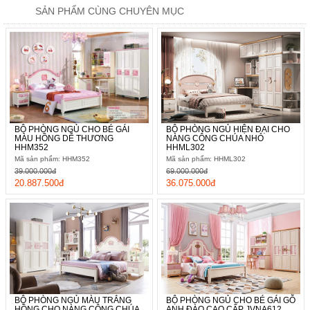
SẢN PHẨM CÙNG CHUYÊN MỤC
BỘ PHÒNG NGỦ CHO BÉ GÁI
BỘ PHÒNG NGỦ HIỆN ĐẠI CHO
MÀU HỒNG DỄ THƯƠNG
NÀNG CÔNG CHÚA NHỎ
HHM352
HHML302
Mã sản phẩm: HHM352
Mã sản phẩm: HHML302
39.000.000đ
69.000.000đ
Một chiếc tủ đầu giường được thiết kế theo sở thích và ước mơ
20.887.500đ
36.075.000đ
của bé sẽ giúp căn phòng trở nên ngăn nắp, gọn gàng hơn.
BỘ PHÒNG NGỦ MÀU TRẮNG
BỘ PHÒNG NGỦ CHO BÉ GÁI GỖ
HỒNG CHO NÀNG CÔNG CHÚA
ANH ĐÀO CAO CẤP JVNA612