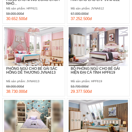
NHỎ...
Mã sản phẩm: HPF621
Mã sản phẩm: JVNA612
59.000.000đ
67.000.000đ
30.652.500đ
37.252.500đ
PHÒNG NGỦ CHO BÉ GÁI SẮC
BỘ PHÒNG NGỦ CHO BÉ GÁI
HỒNG DỄ THƯƠNG JVNA613
HIỆN ĐẠI CÁ TÍNH HPF619
Mã sản phẩm: JVNA613
Mã sản phẩm: HPF619
69.000.000đ
53.700.000đ
38.730.000đ
29.377.500đ