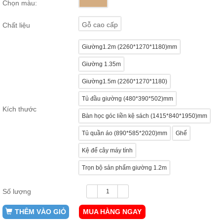
Chọn màu:
ăn,
ghế
ăn,
Gỗ cao cấp
Chất liệu
kệ
bếp
Giường1.2m (2260*1270*1180)mm
Nội
Giường 1.35m
Thất
Ban
Giường1.5m (2260*1270*1180)
Công,
Vườn
Tủ đầu giường (480*390*502)mm
Bàn
Kích thước
ghế
Bàn học góc liền kệ sách (1415*840*1950)mm
ban
công,
Tủ quần áo (890*585*2020)mm
Ghế
xích
đu,
Kệ để cây máy tính
ghế...
Trọn bộ sản phẩm giường 1.2m
Phụ
Kiện
Số lượng
Trang
Trí
THÊM VÀO GIỎ
MUA HÀNG NGAY
Cây
cảnh