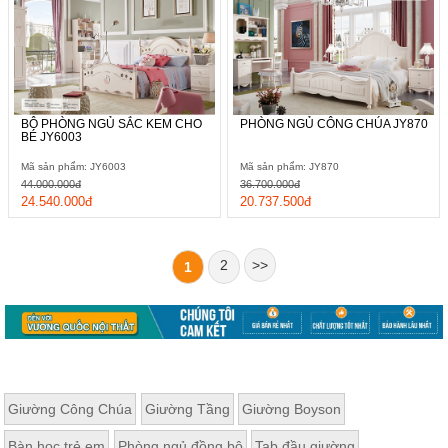
BỘ PHÒNG NGỦ SẮC KEM CHO
PHÒNG NGỦ CÔNG CHÚA JY870
BÉ JY6003
Mã sản phẩm: JY6003
Mã sản phẩm: JY870
44.000.000đ
36.700.000đ
24.540.000đ
20.737.500đ
2
>>
1
Giường Công Chúa
Giường Tầng
Giường Boyson
Bàn học trẻ em
Phòng ngủ đồng bộ
Tab đầu giường