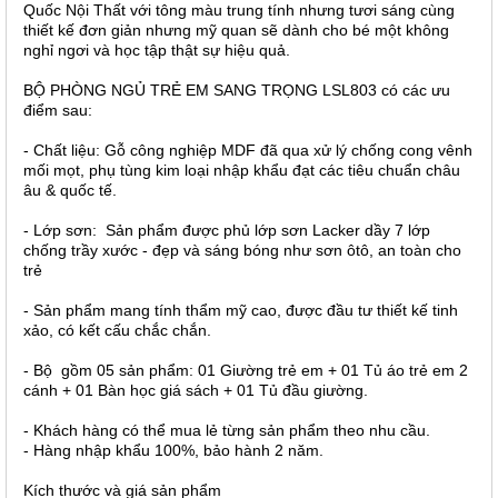
Quốc Nội Thất với tông màu trung tính nhưng tươi sáng cùng
thiết kế đơn giản nhưng mỹ quan sẽ dành cho bé một không
nghỉ ngơi và học tập thật sự hiệu quả.
BỘ PHÒNG NGỦ TRẺ EM SANG TRỌNG LSL803 có các ưu
điểm sau:
- Chất liệu: Gỗ công nghiệp MDF đã qua xử lý chống cong vênh
mối mọt, phụ tùng kim loại nhập khẩu đạt các tiêu chuẩn châu
âu & quốc tế.
- Lớp sơn: Sản phẩm được phủ lớp sơn Lacker dầy 7 lớp
chống trầy xước - đẹp và sáng bóng như sơn ôtô, an toàn cho
trẻ
- Sản phẩm mang tính thẩm mỹ cao, được đầu tư thiết kế tinh
xảo, có kết cấu chắc chắn.
- Bộ gồm 05 sản phẩm: 01 Giường trẻ em + 01 Tủ áo trẻ em 2
cánh + 01 Bàn học giá sách + 01 Tủ đầu giường.
- Khách hàng có thể mua lẻ từng sản phẩm theo nhu cầu.
- Hàng nhập khẩu 100%, bảo hành 2 năm.
Kích thước và giá sản phẩm