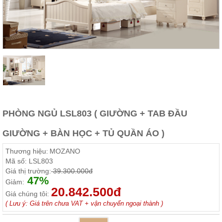
Thất
Phòng
Khách
Sofa,
tủ
rượu,
Bàn
trà...
Nội
Thất
Phòng
PHÒNG NGỦ LSL803 ( GIƯỜNG + TAB ĐẦU
Ngủ
Giường
GIƯỜNG + BÀN HỌC + TỦ QUẦN ÁO )
ngủ, tủ
áo, bàn
Thương hiệu:
MOZANO
trang
điểm
Mã số:
LSL803
Giá thị trường:
39.300.000đ
Nội
47%
Giảm:
20.842.500đ
Thất
Giá chúng tôi:
Phòng
( Lưu ý: Giá trên chưa VAT + vận chuyển ngoại thành )
Ăn
Bàn