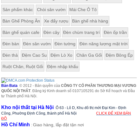
Sản phẩm khác
Chòi sân vườn
Mái Che Ô Tô
Bàn Ghế Phòng Ăn
Xe đẩy rượu
Bàn ghế nhà hàng
Nội thất trẻ em của Vương Quốc Nội Thất là sự kết hợp hài hòa,
Bàn ghế quán cafe
Đèn cây
Đèn chùm trang trí
Đèn ốp trần
tinh tế được chắt lọc từ những tinh hoa của cuộc sống, các sản
phẩm luôn đạt đến sự hoàn hảo về tính sắc sảo và hài hòa từ
Đèn bàn
Đèn sân vườn
Đèn tường
Đèn năng lượng mặt trời
kiểu dáng đến màu sắc, phù hợp với không gian, nhu cầu, tính
cách, sở thích cho các bé.
Đèn thả
Đệm Cao Su
Đệm Lò Xo
Chăn Ga Gối
Đệm Bông Ép
Bộ phòng ngủ xinh xắn này dành cho bé từ 3 đến 14 tuổi.
Ruột Chăn, Ruột Gối
Đệm nhập khẩu
Bản Bata
© 2012 - Bản quyền của
CÔNG TY CỔ PHẦN THƯƠNG MẠI VƯƠNG
QUỐC NỘI THẤT
. Đăng ký Kinh doanh số 0107105291 do Sở Kế hoạch và Đầu
tư Thành phố Hà Nội.
Kho nội thất tại Hà Nội
:
Ô 63 - Lô D, Khu đô thị mới Đại Kim - Định
Công, Phường Định Công, thành phố Hà Nội
CLICK ĐỂ XEM BẢN
ĐỒ
Hồ Chí Minh
Giao hàng, lắp đặt tận nơi
: