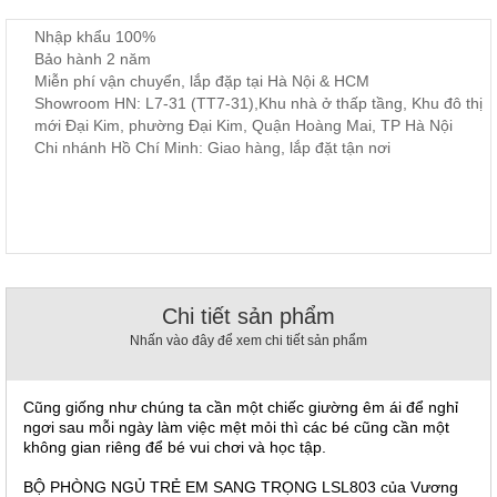
, đồ
trang
Nhập khẩu 100%
trí
Bảo hành 2 năm
Miễn phí vận chuyển, lắp đặp tại Hà Nội & HCM
Nội
Showroom HN: L7-31 (TT7-31),Khu nhà ở thấp tầng, Khu đô thị
Thất
mới Đại Kim, phường Đại Kim, Quận Hoàng Mai, TP Hà Nội
Nhà
Chi nhánh Hồ Chí Minh: Giao hàng, lắp đặt tận nơi
Hàng
Nội
Thất
Nhà
Hàng
Chi tiết sản phẩm
Nhấn vào đây để xem chi tiết sản phẩm
Cũng giống như chúng ta cần một chiếc giường êm ái để nghỉ
ngơi sau mỗi ngày làm việc mệt mỏi thì các bé cũng cần một
không gian riêng để bé vui chơi và học tập.
BỘ PHÒNG NGỦ TRẺ EM SANG TRỌNG LSL803 của Vương