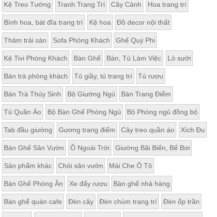
Kệ Treo Tường
Tranh Trang Trí
Cây Cảnh
Hoa trang trí
Bình hoa, bát đĩa trang trí
Kệ hoa
Đồ decor nội thất
Thảm trải sàn
Sofa Phòng Khách
Ghế Quý Phi
Kệ Tivi Phòng Khách
Bàn Ghế
Bàn, Tủ Làm Việc
Lò sưởi
Bàn trà phòng khách
Tủ giầy, tủ trang trí
Tủ rượu
Bàn Trà Thủy Sinh
Bộ Giường Ngủ
Bàn Trang Điểm
Tủ Quần Áo
Bộ Bàn Ghế Phòng Ngủ
Bộ Phòng ngủ đồng bộ
Tab đầu giường
Gương trang điểm
Cây treo quần áo
Xích Đu
Bàn Ghế Sân Vườn
Ô Ngoài Trời
Giường Bãi Biển, Bể Bơi
Sản phẩm khác
Chòi sân vườn
Mái Che Ô Tô
Bàn Ghế Phòng Ăn
Xe đẩy rượu
Bàn ghế nhà hàng
Bàn ghế quán cafe
Đèn cây
Đèn chùm trang trí
Đèn ốp trần