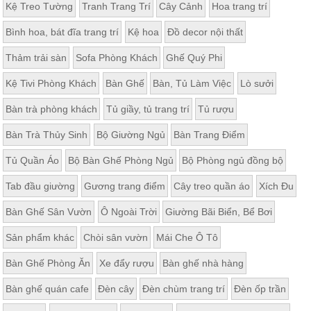
Kệ Treo Tường
Tranh Trang Trí
Cây Cảnh
Hoa trang trí
Bình hoa, bát đĩa trang trí
Kệ hoa
Đồ decor nội thất
Thảm trải sàn
Sofa Phòng Khách
Ghế Quý Phi
Kệ Tivi Phòng Khách
Bàn Ghế
Bàn, Tủ Làm Việc
Lò sưởi
Bàn trà phòng khách
Tủ giầy, tủ trang trí
Tủ rượu
Bàn Trà Thủy Sinh
Bộ Giường Ngủ
Bàn Trang Điểm
Tủ Quần Áo
Bộ Bàn Ghế Phòng Ngủ
Bộ Phòng ngủ đồng bộ
Tab đầu giường
Gương trang điểm
Cây treo quần áo
Xích Đu
Bàn Ghế Sân Vườn
Ô Ngoài Trời
Giường Bãi Biển, Bể Bơi
Sản phẩm khác
Chòi sân vườn
Mái Che Ô Tô
Bàn Ghế Phòng Ăn
Xe đẩy rượu
Bàn ghế nhà hàng
Bàn ghế quán cafe
Đèn cây
Đèn chùm trang trí
Đèn ốp trần