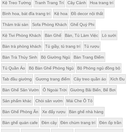
Kệ Treo Tường
Tranh Trang Trí
Cây Cảnh
Hoa trang trí
Bình hoa, bát đĩa trang trí
Kệ hoa
Đồ decor nội thất
Thảm trải sàn
Sofa Phòng Khách
Ghế Quý Phi
Kệ Tivi Phòng Khách
Bàn Ghế
Bàn, Tủ Làm Việc
Lò sưởi
Bàn trà phòng khách
Tủ giầy, tủ trang trí
Tủ rượu
Bàn Trà Thủy Sinh
Bộ Giường Ngủ
Bàn Trang Điểm
Tủ Quần Áo
Bộ Bàn Ghế Phòng Ngủ
Bộ Phòng ngủ đồng bộ
Tab đầu giường
Gương trang điểm
Cây treo quần áo
Xích Đu
Bàn Ghế Sân Vườn
Ô Ngoài Trời
Giường Bãi Biển, Bể Bơi
Sản phẩm khác
Chòi sân vườn
Mái Che Ô Tô
Bàn Ghế Phòng Ăn
Xe đẩy rượu
Bàn ghế nhà hàng
Bàn ghế quán cafe
Đèn cây
Đèn chùm trang trí
Đèn ốp trần