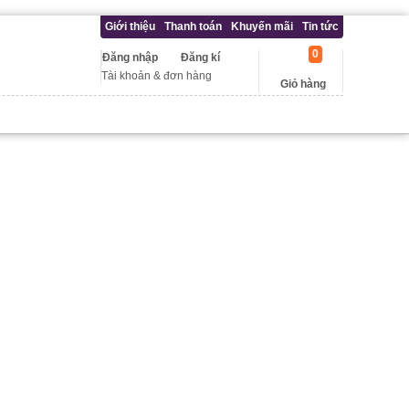
Giới thiệu
Thanh toán
Khuyến mãi
Tin tức
0
Đăng nhập
Đăng kí
Tài khoản & đơn hàng
Giỏ hàng