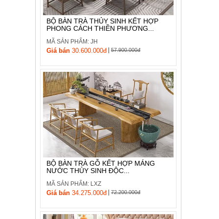
BỘ BÀN TRÀ THỦY SINH KẾT HỢP
PHONG CÁCH THIỀN PHƯƠNG...
MÃ SẢN PHẨM: JH
|
Giá bán
30.600.000đ
57.900.000đ
BỘ BÀN TRÀ GỖ KẾT HỢP MÁNG
NƯỚC THỦY SINH ĐỘC...
MÃ SẢN PHẨM: LXZ
|
Giá bán
34.275.000đ
72.200.000đ