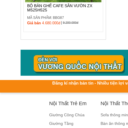
BỘ BÀN GHẾ CAFE SÂN VƯỜN ZX
M525H525
MÃ SẢN PHẨM: BBG87
|
Giá bán
4.680.000đ
9.200.000đ
Đăng kí nhận bản tin - Nhiều tiện lợi v
Nội Thất Trẻ Em
Nội Thất T
Giường Công Chúa
Sofa thông mi
Giường Tầng
Bàn ăn thông 