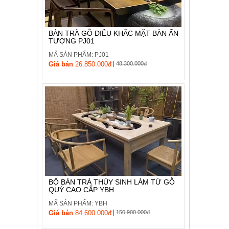
BÀN TRÀ GỖ ĐIÊU KHẮC MẶT BÀN ẤN
TƯỢNG PJ01
MÃ SẢN PHẨM: PJ01
|
Giá bán
26.850.000đ
48.300.000đ
BỘ BÀN TRÀ THỦY SINH LÀM TỪ GỖ
QUÝ CAO CẤP YBH
MÃ SẢN PHẨM: YBH
|
Giá bán
84.600.000đ
150.900.000đ