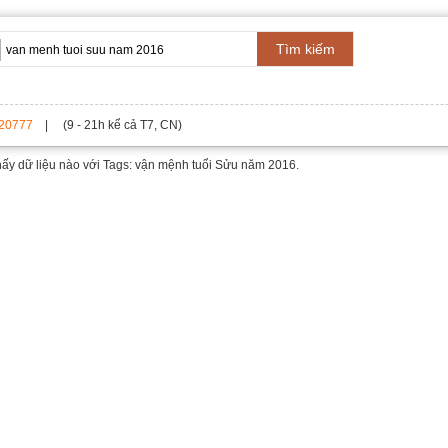
Tìm kiếm
20777
| (9 - 21h kể cả T7, CN)
hấy dữ liệu nào với
Tags: vận mệnh tuổi Sửu năm 2016.