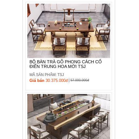
BỘ BÀN TRÀ GỖ PHONG CÁCH CỔ
ĐIỂN TRUNG HOA MỚI TSJ
MÃ SẢN PHẨM: TSJ
|
Giá bán
30.375.000đ
57.000.000đ