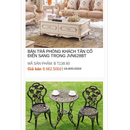
BÀN TRÀ PHÒNG KHÁCH TÂN CỔ
ĐIỂN SANG TRỌNG JVN628BT
MÃ SẢN PHẨM: B T138.80
|
Giá bán
8.662.500đ
16.900.000đ