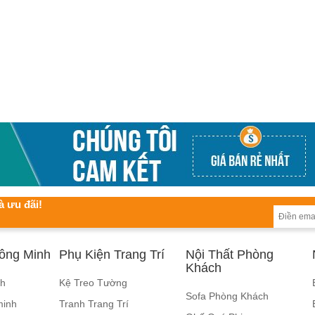
à ưu đãi!
hông Minh
Phụ Kiện Trang Trí
Nội Thất Phòng
Khách
nh
Kệ Treo Tường
Sofa Phòng Khách
minh
Tranh Trang Trí