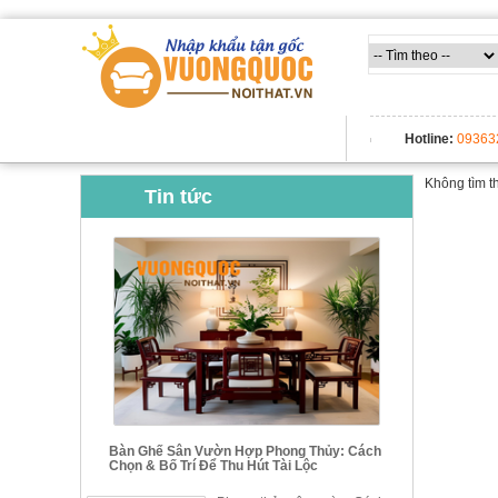
TẤT CẢ DANH MỤC
Hotline:
09363
Không tìm t
Tin tức
Bàn Ghế Sân Vườn Hợp Phong Thủy: Cách
Chọn & Bố Trí Để Thu Hút Tài Lộc